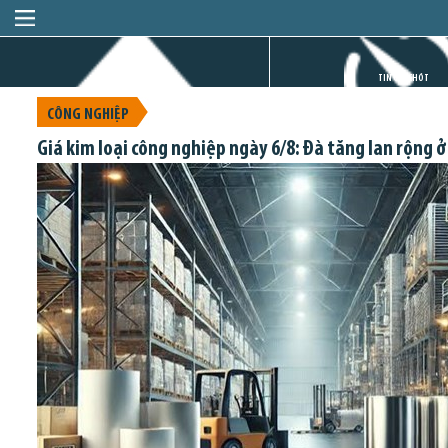
TRANG CHỦ
TIN GIỜ CHÓT
CÔNG NGHIỆP
Giá kim loại công nghiệp ngày 6/8: Đà tăng lan rộng ở