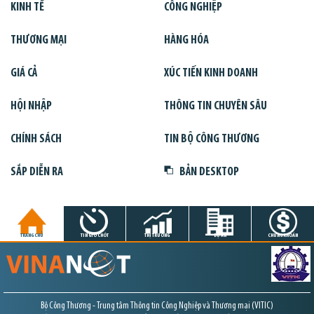
KINH TẾ
CÔNG NGHIỆP
THƯƠNG MẠI
HÀNG HÓA
GIÁ CẢ
XÚC TIẾN KINH DOANH
HỘI NHẬP
THÔNG TIN CHUYÊN SÂU
CHÍNH SÁCH
TIN BỘ CÔNG THƯƠNG
SẮP DIỄN RA
BẢN DESKTOP
TRANG CHỦ
TIN GIỜ CHÓT
THỊ TRƯỜNG
DỰ ÁN
CHỨNG KHOÁN
Bộ Công Thương - Trung tâm Thông tin Công Nghiệp và Thương mại (VITIC)