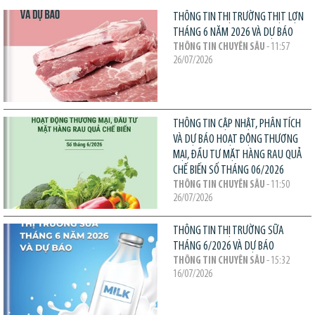
THÔNG TIN THỊ TRƯỜNG THỊT LỢN
THÁNG 6 NĂM 2026 VÀ DỰ BÁO
THÔNG TIN CHUYÊN SÂU
- 11:57
26/07/2026
THÔNG TIN CẬP NHẬT, PHÂN TÍCH
VÀ DỰ BÁO HOẠT ĐỘNG THƯƠNG
MẠI, ĐẦU TƯ MẶT HÀNG RAU QUẢ
CHẾ BIẾN SỐ THÁNG 06/2026
THÔNG TIN CHUYÊN SÂU
- 11:50
26/07/2026
THÔNG TIN THỊ TRƯỜNG SỮA
THÁNG 6/2026 VÀ DỰ BÁO
THÔNG TIN CHUYÊN SÂU
- 15:32
16/07/2026