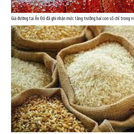
Giá đường tại Ấn Độ đã ghi nhận mức tăng trưởng hai con số chỉ trong v