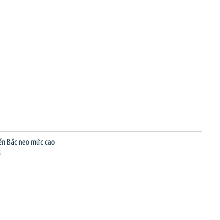
iền Bắc neo mức cao
6