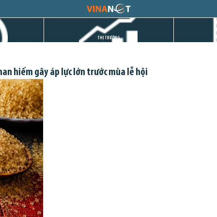
THỊ TRƯỜNG
an hiếm gây áp lực lớn trước mùa lễ hội