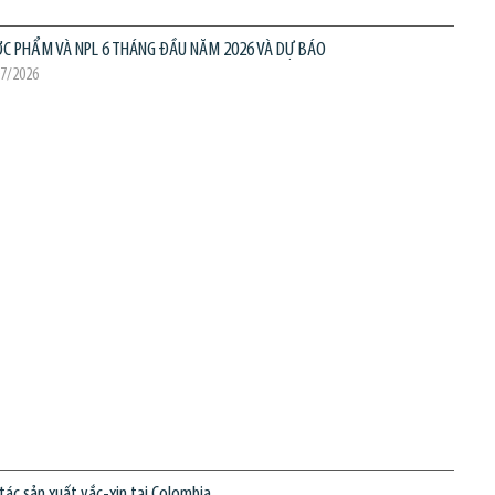
ỢC PHẨM VÀ NPL 6 THÁNG ĐẦU NĂM 2026 VÀ DỰ BÁO
07/2026
tác sản xuất vắc-xin tại Colombia