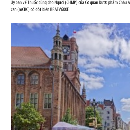
Ủy ban về Thuốc dùng cho Người (CHMP) của Cơ quan Dược phẩm Châu Âu (EM
căn (mCRC) có đột biến BRAFV600E