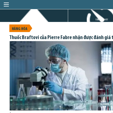
TRANG CHỦ
TIN GIỜ CHÓT
HÀNG HÓA
Thuốc Braftovi của Pierre Fabre nhận được đánh giá tíc