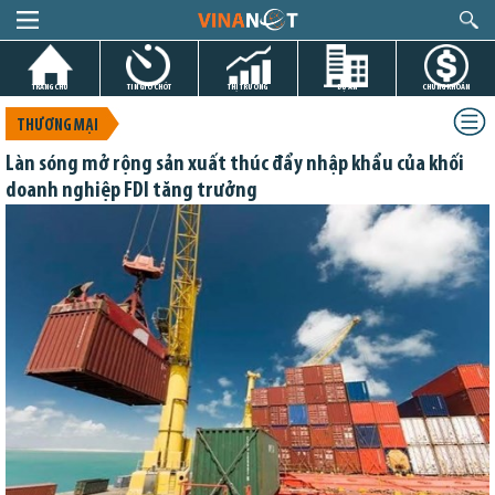
TRANG CHỦ
TIN GIỜ CHÓT
THỊ TRƯỜNG
DỰ ÁN
CHỨNG KHOÁN
THƯƠNG MẠI
Làn sóng mở rộng sản xuất thúc đẩy nhập khẩu của khối
doanh nghiệp FDI tăng trưởng