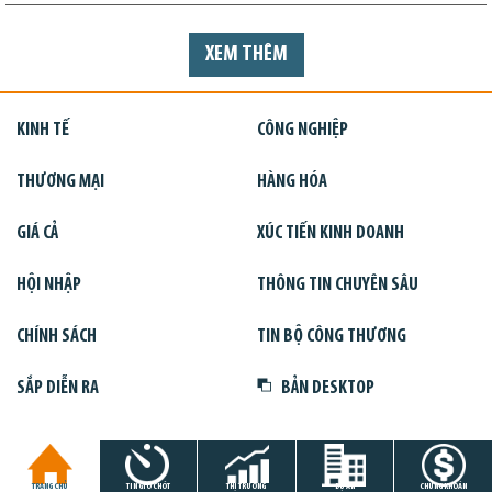
XEM THÊM
KINH TẾ
CÔNG NGHIỆP
THƯƠNG MẠI
HÀNG HÓA
GIÁ CẢ
XÚC TIẾN KINH DOANH
HỘI NHẬP
THÔNG TIN CHUYÊN SÂU
CHÍNH SÁCH
TIN BỘ CÔNG THƯƠNG
SẮP DIỄN RA
BẢN DESKTOP
TRANG CHỦ
TIN GIỜ CHÓT
THỊ TRƯỜNG
DỰ ÁN
CHỨNG KHOÁN