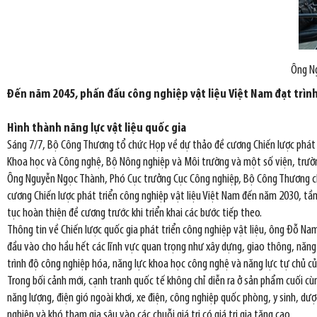
Ông Ng
Đến năm 2045, phấn đấu công nghiệp vật liệu Việt Nam đạt trình độ
Hình thành năng lực vật liệu quốc gia
Sáng 7/7, Bộ Công Thương tổ chức Họp về dự thảo đề cương Chiến lược phát 
Khoa học và Công nghệ, Bộ Nông nghiệp và Môi trường và một số viện, trư
Ông Nguyễn Ngọc Thành, Phó Cục trưởng Cục Công nghiệp, Bộ Công Thương cho
cương Chiến lược phát triển công nghiệp vật liệu Việt Nam đến năm 2030, tầm
tục hoàn thiện đề cương trước khi triển khai các bước tiếp theo.
Thông tin về Chiến lược quốc gia phát triển công nghiệp vật liệu, ông Đỗ N
đầu vào cho hầu hết các lĩnh vực quan trọng như xây dựng, giao thông, năng lư
trình độ công nghiệp hóa, năng lực khoa học công nghệ và năng lực tự chủ c
Trong bối cảnh mới, cạnh tranh quốc tế không chỉ diễn ra ở sản phẩm cuối cùng
năng lượng, điện gió ngoài khơi, xe điện, công nghiệp quốc phòng, y sinh, dư
nghiệp và khó tham gia sâu vào các chuỗi giá trị có giá trị gia tăng cao.