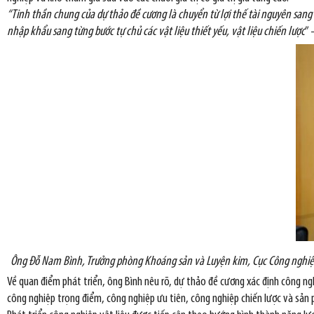
“Tinh thần chung của dự thảo đề cương là chuyển từ lợi thế tài nguyên sang n
nhập khẩu sang từng bước tự chủ các vật liệu thiết yếu, vật liệu chiến lược
” 
Ông Đỗ Nam Bình, Trưởng phòng Khoáng sản và Luyện kim, Cục Công nghiệ
Về quan điểm phát triển, ông Bình nêu rõ, dự thảo đề cương xác định công ngh
công nghiệp trọng điểm, công nghiệp ưu tiên, công nghiệp chiến lược và sản