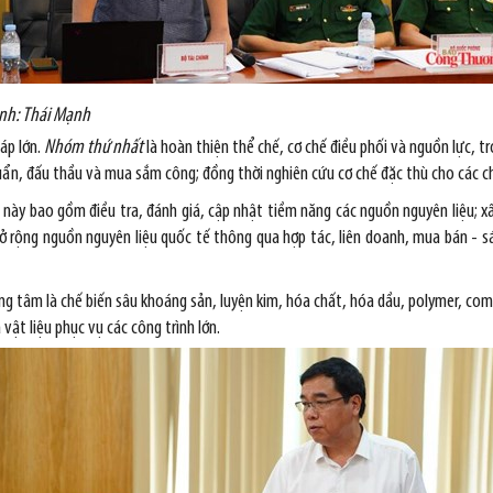
Ảnh: Thái Mạnh
áp lớn.
Nhóm thứ nhất
là hoàn thiện thể chế, cơ chế điều phối và nguồn lực, t
huẩn, đấu thầu và mua sắm công; đồng thời nghiên cứu cơ chế đặc thù cho các chu
 này bao gồm điều tra, đánh giá, cập nhật tiềm năng các nguồn nguyên liệu; xâ
mở rộng nguồn nguyên liệu quốc tế thông qua hợp tác, liên doanh, mua bán - sá
ng tâm là chế biến sâu khoáng sản, luyện kim, hóa chất, hóa dầu, polymer, compo
vật liệu phục vụ các công trình lớn.