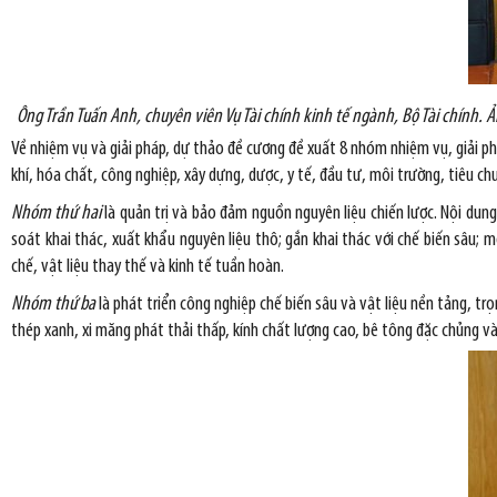
Ông Trần Tuấn Anh, chuyên viên Vụ Tài chính kinh tế ngành, Bộ Tài chính. 
Về nhiệm vụ và giải pháp, dự thảo đề cương đề xuất 8 nhóm nhiệm vụ, giải ph
khí, hóa chất, công nghiệp, xây dựng, dược, y tế, đầu tư, môi trường, tiêu c
Nhóm thứ hai
là quản trị và bảo đảm nguồn nguyên liệu chiến lược. Nội dung
soát khai thác, xuất khẩu nguyên liệu thô; gắn khai thác với chế biến sâu; 
chế, vật liệu thay thế và kinh tế tuần hoàn.
Nhóm thứ ba
là phát triển công nghiệp chế biến sâu và vật liệu nền tảng, trọ
thép xanh, xi măng phát thải thấp, kính chất lượng cao, bê tông đặc chủng và 