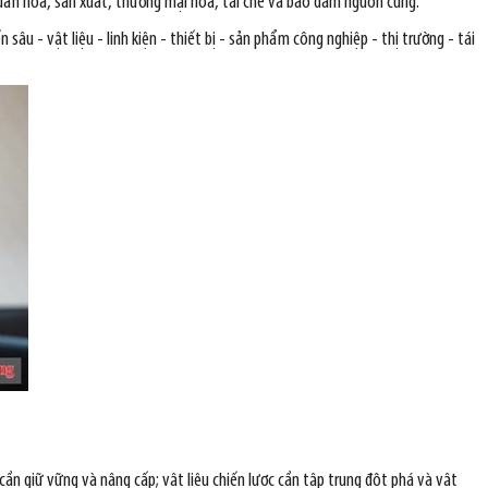
chuẩn hóa, sản xuất, thương mại hóa, tái chế và bảo đảm nguồn cung.
sâu - vật liệu - linh kiện - thiết bị - sản phẩm công nghiệp - thị trường - tái
cần giữ vững và nâng cấp; vật liệu chiến lược cần tập trung đột phá và vật