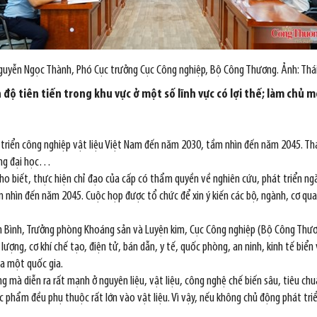
uyễn Ngọc Thành, Phó Cục trưởng Cục Công nghiệp, Bộ Công Thương. Ảnh: Th
 tiên tiến trong khu vực ở một số lĩnh vực có lợi thế; làm chủ một
triển công nghiệp vật liệu Việt Nam đến năm 2030, tầm nhìn đến năm 2045. Th
ờng đại học…
 biết, thực hiện chỉ đạo của cấp có thẩm quyền về nghiên cứu, phát triển ng
 nhìn đến năm 2045. Cuộc họp được tổ chức để xin ý kiến các bộ, ngành, cơ quan
am Bình, Trưởng phòng Khoáng sản và Luyện kim, Cục Công nghiệp (Bộ Công Thươn
ợng, cơ khí chế tạo, điện tử, bán dẫn, y tế, quốc phòng, an ninh, kinh tế biển 
ủa một quốc gia.
 mà diễn ra rất mạnh ở nguyên liệu, vật liệu, công nghệ chế biến sâu, tiêu chuẩ
ợc phẩm đều phụ thuộc rất lớn vào vật liệu. Vì vậy, nếu không chủ động phát tri