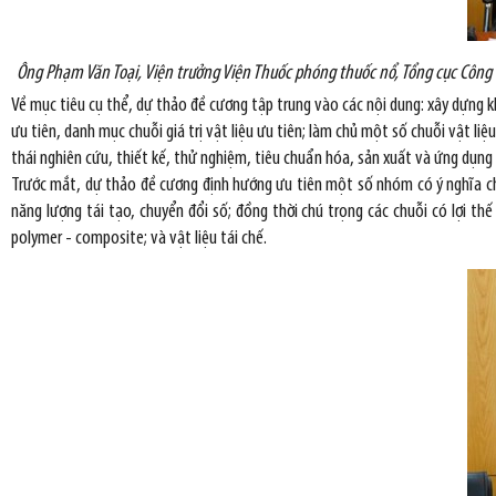
Ông Phạm Văn Toại, Viện trưởng Viện Thuốc phóng thuốc nổ, Tổng cục Công
Về mục tiêu cụ thể, dự thảo đề cương tập trung vào các nội dung: xây dựng kh
ưu tiên, danh mục chuỗi giá trị vật liệu ưu tiên; làm chủ một số chuỗi vật li
thái nghiên cứu, thiết kế, thử nghiệm, tiêu chuẩn hóa, sản xuất và ứng dụng 
Trước mắt, dự thảo đề cương định hướng ưu tiên một số nhóm có ý nghĩa chiến
năng lượng tái tạo, chuyển đổi số; đồng thời chú trọng các chuỗi có lợi thế
polymer - composite; và vật liệu tái chế.