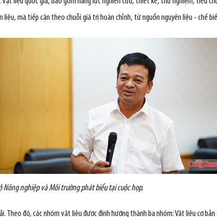
c vật liệu quốc gia, bao gồm năng lực nghiên cứu, thiết kế, thử nghiệm, tiêu 
liệu, mà tiếp cận theo chuỗi giá trị hoàn chỉnh, từ nguồn nguyên liệu - chế biến 
 Nông nghiệp và Môi trường phát biểu tại cuộc họp.
i. Theo đó, các nhóm vật liệu được định hướng thành ba nhóm: Vật liệu cơ bản 