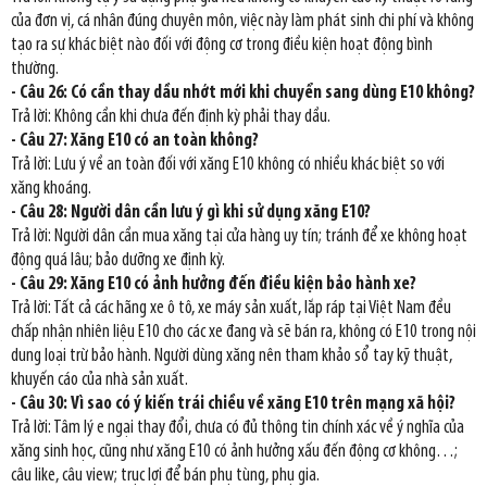
của đơn vị, cá nhân đúng chuyên môn, việc này làm phát sinh chi phí và không
tạo ra sự khác biệt nào đối với động cơ trong điều kiện hoạt động bình
thường.
- Câu 26: Có cần thay dầu nhớt mới khi chuyển sang dùng E10 không?
Trả lời: Không cần khi chưa đến định kỳ phải thay dầu.
- Câu 27: Xăng E10 có an toàn không?
Trả lời: Lưu ý về an toàn đối với xăng E10 không có nhiều khác biệt so với
xăng khoáng.
- Câu 28: Người dân cần lưu ý gì khi sử dụng xăng E10?
Trả lời: Người dân cần mua xăng tại cửa hàng uy tín; tránh để xe không hoạt
động quá lâu; bảo dưỡng xe định kỳ.
- Câu 29: Xăng E10 có ảnh hưởng đến điều kiện bảo hành xe?
Trả lời: Tất cả các hãng xe ô tô, xe máy sản xuất, lắp ráp tại Việt Nam đều
chấp nhận nhiên liệu E10 cho các xe đang và sẽ bán ra, không có E10 trong nội
dung loại trừ bảo hành. Người dùng xăng nên tham khảo sổ tay kỹ thuật,
khuyến cáo của nhà sản xuất.
- Câu 30: Vì sao có ý kiến trái chiều về xăng E10 trên mạng xã hội?
Trả lời: Tâm lý e ngại thay đổi, chưa có đủ thông tin chính xác về ý nghĩa của
xăng sinh học, cũng như xăng E10 có ảnh hưởng xấu đến động cơ không…;
câu like, câu view; trục lợi để bán phụ tùng, phụ gia.