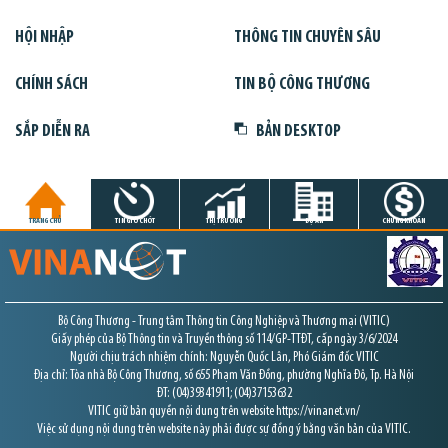
HỘI NHẬP
THÔNG TIN CHUYÊN SÂU
CHÍNH SÁCH
TIN BỘ CÔNG THƯƠNG
SẮP DIỄN RA
BẢN DESKTOP
TRANG CHỦ
TIN GIỜ CHÓT
THỊ TRƯỜNG
DỰ ÁN
CHỨNG KHOÁN
Bộ Công Thương - Trung tâm Thông tin Công Nghiệp và Thương mại (VITIC)
Giấy phép của Bộ Thông tin và Truyền thông số 114/GP-TTĐT, cấp ngày 3/6/2024
Người chịu trách nhiệm chính: Nguyễn Quốc Lân, Phó Giám đốc VITIC
Địa chỉ: Tòa nhà Bộ Công Thương, số 655 Phạm Văn Đồng, phường Nghĩa Đô, Tp. Hà Nội
ĐT: (04)39341911; (04)37153632
VITIC giữ bản quyền nội dung trên website https://vinanet.vn/
Việc sử dụng nội dung trên website này phải được sự đồng ý bằng văn bản của VITIC.