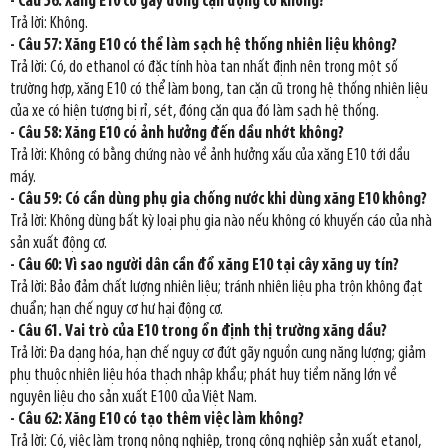
- Câu 56: Xăng E10 có gây đóng cặn động cơ không?
Trả lời: Không.
- Câu 57: Xăng E10 có thể làm sạch hệ thống nhiên liệu không?
Trả lời: Có, do ethanol có đặc tính hòa tan nhất định nên trong một số
trường hợp, xăng E10 có thể làm bong, tan cặn cũ trong hệ thống nhiên liệu
của xe có hiện tượng bị rỉ, sét, đóng cặn qua đó làm sạch hệ thống.
- Câu 58: Xăng E10 có ảnh hưởng đến dầu nhớt không?
Trả lời: Không có bằng chứng nào về ảnh hưởng xấu của xăng E10 tới dầu
máy.
- Câu 59: Có cần dùng phụ gia chống nước khi dùng xăng E10 không?
Trả lời: Không dùng bất kỳ loại phụ gia nào nếu không có khuyến cáo của nhà
sản xuất động cơ.
- Câu 60: Vì sao người dân cần đổ xăng E10 tại cây xăng uy tín?
Trả lời: Bảo đảm chất lượng nhiên liệu; tránh nhiên liệu pha trộn không đạt
chuẩn; hạn chế nguy cơ hư hại động cơ.
- Câu 61. Vai trò của E10 trong ổn định thị trường xăng dầu?
Trả lời: Đa dạng hóa, hạn chế nguy cơ đứt gãy nguồn cung năng lượng; giảm
phụ thuộc nhiên liệu hóa thạch nhập khẩu; phát huy tiềm năng lớn về
nguyên liệu cho sản xuất E100 của Việt Nam.
- Câu 62: Xăng E10 có tạo thêm việc làm không?
Trả lời: Có, việc làm trong nông nghiệp, trong công nghiệp sản xuất etanol,