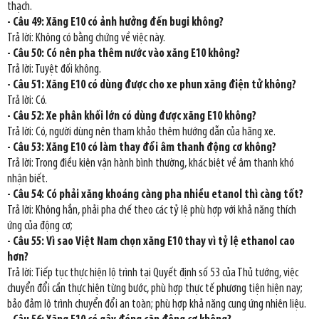
thạch.
- Câu 49: Xăng E10 có ảnh hưởng đến bugi không?
Trả lời: Không có bằng chứng về việc này.
- Câu 50: Có nên pha thêm nước vào xăng E10 không?
Trả lời: Tuyệt đối không.
- Câu 51: Xăng E10 có dùng được cho xe phun xăng điện tử không?
Trả lời: Có.
- Câu 52: Xe phân khối lớn có dùng được xăng E10 không?
Trả lời: Có, người dùng nên tham khảo thêm hướng dẫn của hãng xe.
- Câu 53: Xăng E10 có làm thay đổi âm thanh động cơ không?
Trả lời: Trong điều kiện vận hành bình thường, khác biệt về âm thanh khó
nhận biết.
- Câu 54: Có phải xăng khoáng càng pha nhiều etanol thì càng tốt?
Trả lời: Không hẳn, phải pha chế theo các tỷ lệ phù hợp với khả năng thích
ứng của động cơ;
- Câu 55: Vì sao Việt Nam chọn xăng E10 thay vì tỷ lệ ethanol cao
hơn?
Trả lời: Tiếp tục thực hiện lộ trình tại Quyết định số 53 của Thủ tướng, việc
chuyển đổi cần thực hiện từng bước, phù hợp thực tế phương tiện hiện nay;
bảo đảm lộ trình chuyển đổi an toàn; phù hợp khả năng cung ứng nhiên liệu.