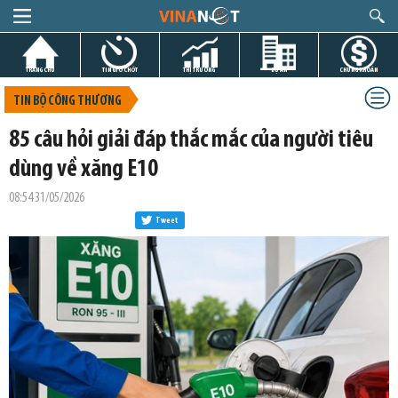
TRANG CHỦ
TIN GIỜ CHÓT
THỊ TRƯỜNG
DỰ ÁN
CHỨNG KHOÁN
TIN BỘ CÔNG THƯƠNG
85 câu hỏi giải đáp thắc mắc của người tiêu
dùng về xăng E10
08:54 31/05/2026
Tweet