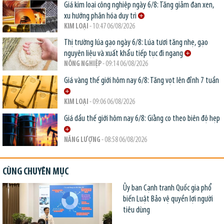
Giá kim loại công nghiệp ngày 6/8: Tăng giảm đan xen,
xu hướng phân hóa duy trì
KIM LOẠI
- 10:47 06/08/2026
Thị trường lúa gạo ngày 6/8: Lúa tươi tăng nhẹ, gạo
nguyên liệu và xuất khẩu tiếp tục đi ngang
NÔNG NGHIỆP
- 09:14 06/08/2026
Giá vàng thế giới hôm nay 6/8: Tăng vọt lên đỉnh 7 tuần
KIM LOẠI
- 09:06 06/08/2026
Giá dầu thế giới hôm nay 6/8: Giằng co theo biên độ hẹp
NĂNG LƯỢNG
- 08:58 06/08/2026
CÙNG CHUYÊN MỤC
Ủy ban Cạnh tranh Quốc gia phổ
biến Luật Bảo vệ quyền lợi người
tiêu dùng