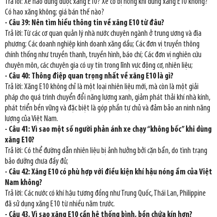
Trả lời: Xe nào dùng được xăng E10? Xe có bị hỏng khi dùng xăng E10 không?
Có hao xăng không; giá bán thế nào?
- Câu 39: Nên tìm hiểu thông tin về xăng E10 từ đâu?
Trả lời: Từ các cơ quan quản lý nhà nước chuyên ngành ở trung ương và địa
phương; Các doanh nghiệp kinh doanh xăng dầu; Các đơn vị truyền thông
chính thống như truyền thanh, truyền hình, báo chí; Các đơn vị nghiên cứu
chuyên môn, các chuyên gia có uy tín trong lĩnh vực động cơ, nhiên liệu;
- Câu 40: Thông điệp quan trọng nhất về xăng E10 là gì?
Trả lời: Xăng E10 không chỉ là một loại nhiên liệu mới, mà còn là một giải
pháp cho quá trình chuyển đổi năng lượng xanh, giảm phát thải khí nhà kính,
phát triển bền vững và đặc biệt là góp phần tự chủ và đảm bảo an ninh năng
lượng của Việt Nam.
- Câu 41: Vì sao một số người phản ánh xe chạy “không bốc” khi dùng
xăng E10?
Trả lời: Có thể đường dẫn nhiên liệu bị ảnh hưởng bởi cặn bẩn, do tình trạng
bảo dưỡng chưa đầy đủ;
- Câu 42: Xăng E10 có phù hợp với điều kiện khí hậu nóng ẩm của Việt
Nam không?
Trả lời: Các nước có khí hậu tương đồng như Trung Quốc, Thái Lan, Philippine
đã sử dụng xăng E10 từ nhiều năm trước.
- Câu 43. Vì sao xăng E10 cần hệ thống bình, bồn chứa kín hơn?