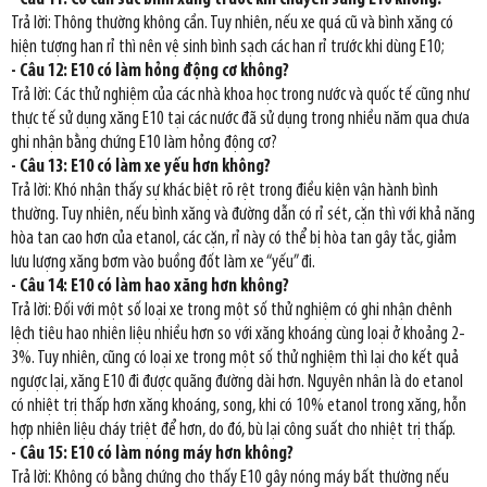
Trả lời: Thông thường không cần. Tuy nhiên, nếu xe quá cũ và bình xăng có
hiện tượng han rỉ thì nên vệ sinh bình sạch các han rỉ trước khi dùng E10;
- Câu 12: E10 có làm hỏng động cơ không?
Trả lời: Các thử nghiệm của các nhà khoa học trong nước và quốc tế cũng như
thực tế sử dụng xăng E10 tại các nước đã sử dụng trong nhiều năm qua chưa
ghi nhận bằng chứng E10 làm hỏng động cơ?
- Câu 13: E10 có làm xe yếu hơn không?
Trả lời: Khó nhận thấy sự khác biệt rõ rệt trong điều kiện vận hành bình
thường. Tuy nhiên, nếu bình xăng và đường dẫn có rỉ sét, cặn thì với khả năng
hòa tan cao hơn của etanol, các cặn, rỉ này có thể bị hòa tan gây tắc, giảm
lưu lượng xăng bơm vào buồng đốt làm xe “yếu” đi.
- Câu 14: E10 có làm hao xăng hơn không?
Trả lời: Đối với một số loại xe trong một số thử nghiệm có ghi nhận chênh
lệch tiêu hao nhiên liệu nhiều hơn so với xăng khoáng cùng loại ở khoảng 2-
3%. Tuy nhiên, cũng có loại xe trong một số thử nghiệm thì lại cho kết quả
ngược lại, xăng E10 đi được quãng đường dài hơn. Nguyên nhân là do etanol
có nhiệt trị thấp hơn xăng khoáng, song, khi có 10% etanol trong xăng, hỗn
hợp nhiên liệu cháy triệt để hơn, do đó, bù lại công suất cho nhiệt trị thấp.
- Câu 15: E10 có làm nóng máy hơn không?
Trả lời: Không có bằng chứng cho thấy E10 gây nóng máy bất thường nếu