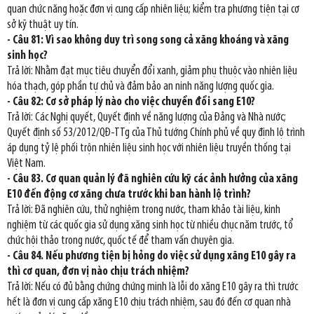
quan chức năng hoặc đơn vị cung cấp nhiên liệu; kiểm tra phương tiện tại cơ
sở kỹ thuật uy tín.
- Câu 81: Vì sao không duy trì song song cả xăng khoáng và xăng
sinh học?
Trả lời: Nhằm đạt mục tiêu chuyển đổi xanh, giảm phụ thuộc vào nhiên liệu
hóa thạch, góp phần tự chủ và đảm bảo an ninh năng lượng quốc gia.
- Câu 82: Cơ sở pháp lý nào cho việc chuyển đổi sang E10?
Trả lời: Các Nghị quyết, Quyết định về năng lượng của Đảng và Nhà nước;
Quyết định số 53/2012/QĐ-TTg của Thủ tướng Chính phủ về quy định lộ trình
áp dụng tỷ lệ phối trộn nhiên liệu sinh học với nhiên liệu truyền thống tại
Việt Nam.
- Câu 83. Cơ quan quản lý đã nghiên cứu kỹ các ảnh hưởng của xăng
E10 đến động cơ xăng chưa trước khi ban hành lộ trình?
Trả lời: Đã nghiên cứu, thử nghiệm trong nước, tham khảo tài liệu, kinh
nghiệm từ các quốc gia sử dụng xăng sinh học từ nhiều chục năm trước, tổ
chức hội thảo trong nước, quốc tế để tham vấn chuyên gia.
- Câu 84. Nếu phương tiện bị hỏng do việc sử dụng xăng E10 gây ra
thì cơ quan, đơn vị nào chịu trách nhiệm?
Trả lời: Nếu có đủ bằng chứng chứng minh là lỗi do xăng E10 gây ra thì trước
hết là đơn vị cung cấp xăng E10 chịu trách nhiệm, sau đó đến cơ quan nhà