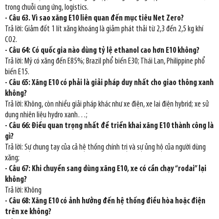
trong chuỗi cung ứng, logistics.
- Câu 63. Vì sao xăng E10 liên quan đến mục tiêu Net Zero?
Trả lời: Giảm đốt 1 lít xăng khoáng là giảm phát thải từ 2,3 đến 2,5 kg khí
CO2.
- Câu 64: Có quốc gia nào dùng tỷ lệ ethanol cao hơn E10 không?
Trả lời: Mỹ có xăng đến E85%; Brazil phổ biến E30; Thái Lan, Philippine phổ
biến E15.
- Câu 65: Xăng E10 có phải là giải pháp duy nhất cho giao thông xanh
không?
Trả lời: Không, còn nhiều giải pháp khác như xe điện, xe lai điện hybrid; xe sử
dụng nhiên liệu hydro xanh…;
- Câu 66: Điều quan trọng nhất để triển khai xăng E10 thành công là
gì?
Trả lời: Sự chung tay của cả hệ thống chính trị và sự ủng hộ của người dùng
xăng;
- Câu 67: Khi chuyển sang dùng xăng E10, xe có cần chạy “rodai” lại
không?
Trả lời: Không
- Câu 68: Xăng E10 có ảnh hưởng đến hệ thống điều hòa hoặc điện
trên xe không?