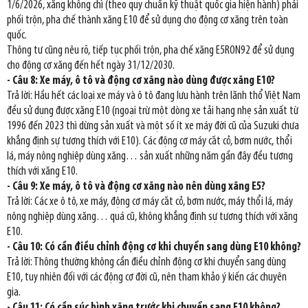
1/6/2026, xăng không chì (theo quy chuẩn kỹ thuật quốc gia hiện hành) phải
phối trộn, pha chế thành xăng E10 để sử dụng cho động cơ xăng trên toàn
quốc.
Thông tư cũng nêu rõ, tiếp tục phối trộn, pha chế xăng E5RON92 để sử dụng
cho động cơ xăng đến hết ngày 31/12/2030.
- Câu 8: Xe máy, ô tô và động cơ xăng nào dùng được xăng E10?
Trả lời: Hầu hết các loại xe máy và ô tô đang lưu hành trên lãnh thổ Việt Nam
đều sử dụng được xăng E10 (ngoại trừ một dòng xe tải hạng nhẹ sản xuất từ
1996 đến 2023 thì dừng sản xuất và một số ít xe máy đời cũ của Suzuki chưa
khẳng định sự tương thích với E10). Các động cơ máy cắt cỏ, bơm nước, thổi
lá, máy nông nghiệp dùng xăng… sản xuất những năm gần đây đều tương
thích với xăng E10.
- Câu 9: Xe máy, ô tô và động cơ xăng nào nên dùng xăng E5?
Trả lời: Các xe ô tô, xe máy, động cơ máy cắt cỏ, bơm nước, máy thổi lá, máy
nông nghiệp dùng xăng… quá cũ, không khẳng định sự tương thích với xăng
E10.
- Câu 10: Có cần điều chỉnh động cơ khi chuyển sang dùng E10 không?
Trả lời: Thông thường không cần điều chỉnh động cơ khi chuyển sang dùng
E10, tuy nhiên đối với các động cơ đời cũ, nên tham khảo ý kiến các chuyên
gia.
- Câu 11: Có cần súc bình xăng trước khi chuyển sang E10 không?