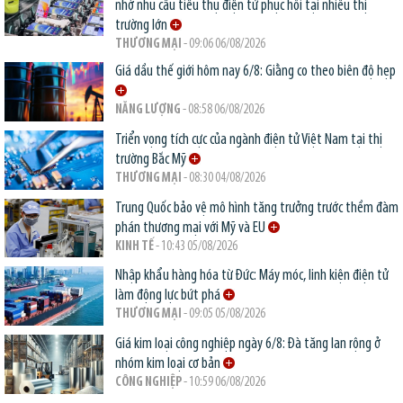
nhờ nhu cầu tiêu thụ điện tử phục hồi tại nhiều thị
trường lớn
THƯƠNG MẠI
- 09:06 06/08/2026
Giá dầu thế giới hôm nay 6/8: Giằng co theo biên độ hẹp
NĂNG LƯỢNG
- 08:58 06/08/2026
Triển vọng tích cực của ngành điện tử Việt Nam tại thị
trường Bắc Mỹ
THƯƠNG MẠI
- 08:30 04/08/2026
Trung Quốc bảo vệ mô hình tăng trưởng trước thềm đàm
phán thương mại với Mỹ và EU
KINH TẾ
- 10:43 05/08/2026
Nhập khẩu hàng hóa từ Đức: Máy móc, linh kiện điện tử
làm động lực bứt phá
THƯƠNG MẠI
- 09:05 05/08/2026
Giá kim loại công nghiệp ngày 6/8: Đà tăng lan rộng ở
nhóm kim loại cơ bản
CÔNG NGHIỆP
- 10:59 06/08/2026