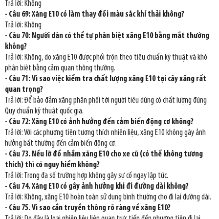
Trả lời: Không
- Câu 69: Xăng E10 có làm thay đổi màu sắc khí thải không?
Trả lời: Không
- Câu 70: Người dân có thể tự phân biệt xăng E10 bằng mắt thường
không?
Trả lời: Không, do xăng E10 được phối trộn theo tiêu chuẩn kỹ thuật và khó
phân biệt bằng cảm quan thông thường.
- Câu 71: Vì sao việc kiểm tra chất lượng xăng E10 tại cây xăng rất
quan trọng?
Trả lời: Để bảo đảm xăng phân phối tới người tiêu dùng có chất lượng đúng
Quy chuẩn kỹ thuật quốc gia.
- Câu 72: Xăng E10 có ảnh hưởng đến cảm biến động cơ không?
Trả lời: Với các phương tiện tương thích nhiên liệu, xăng E10 không gây ảnh
hưởng bất thường đến cảm biến động cơ.
- Câu 73. Nếu lỡ đổ nhầm xăng E10 cho xe cũ (có thể không tương
thích) thì có nguy hiểm không?
Trả lời: Trong đa số trường hợp không gây sự cố ngay lập tức.
- Câu 74. Xăng E10 có gây ảnh hưởng khi đi đường dài không?
Trả lời: Không, xăng E10 hoàn toàn sử dụng bình thường cho đi lại đường dài.
- Câu 75. Vì sao cần truyền thông rõ ràng về xăng E10?
Trả lời: Do đây là loại nhiên liệu liên quan trực tiếp đến phương tiện đi lại,