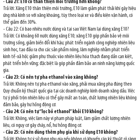
- Câu 21: E10 có thân thiện môi trường hơn không?
Trả lời: Xăng E10 thân thiện môi trường, E10 làm giảm phát thải khí gây hiệu
ứng nhà kính so với xăng khoáng, tùy theo loại xe và điều kiện vận hành, có
thể giảm đến 30%.
- Câu 22: Có bao nhiêu nước dùng và tại sao Việt Nam lại dùng xăng E10?
Trả lời: Có khoảng 60 nước dùng xăng E10; xăng E10 góp phần bảo vệ môi
trường sống, giảm biến đổi khí hậu; phát triển ngành công nghiệp nhiên liệu
sinh học, tạo đầu ra cho các sản phẩm nông, lâm nghiệp nhằm phát triển
kinh tế-xã hội; giảm phụ thuộc vào nhiên liệu hóa thạch đang dần cạn kiệt,
phát triển bền vững; đặc biệt là góp phần đảm bảo an ninh năng lượng quốc
gia.
- Câu 23: Có nên tự pha ethanol vào xăng không?
Trả lời: Không nên tự pha ethanol vào xăng, phải mua xăng pha đúng theo
Quy chuẩn kỹ thuật quốc gia tại các doanh nghiệp kinh doanh xăng dầu. Việc
tự ý phối trộn nhiên liệu có thể gây mất an toàn, chất lượng nhiên liệu không
đảm bảo, gây hư hỏng động cơ.
- Câu 24: Có nên tự “lọc bỏ ethanol” khỏi E10 không?
Trả lời: Không, việc làm này vi phạm pháp luật, làm giảm chất lượng nhiên
liệu, có nguy cơ gây cháy, nổ, hư hỏng động cơ.
- Câu 25: Có nên dùng thêm phụ gia khi sử dụng E10 không?
Trả lời: Không tự ý sử dụng phụ gia nếu không có khuyến cáo kỹ thuật rõ ràng