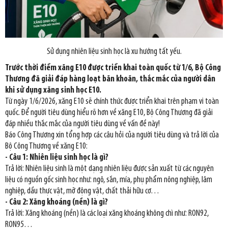
Sử dụng nhiên liệu sinh học là xu hướng tất yếu.
Trước thời điểm xăng E10 được triển khai toàn quốc từ 1/6, Bộ Công
Thương đã giải đáp hàng loạt băn khoăn, thắc mắc của người dân
khi sử dụng xăng sinh học E10.
Từ ngày 1/6/2026, xăng E10 sẽ chính thức được triển khai trên phạm vi toàn
quốc. Để người tiêu dùng hiểu rõ hơn về xăng E10, Bộ Công Thương đã giải
đáp nhiều thắc mắc của người tiêu dùng về vấn đề này!
Báo Công Thương xin tổng hợp các câu hỏi của người tiêu dùng và trả lời của
Bộ Công Thương về xăng E10:
- Câu 1: Nhiên liệu sinh học là gì?
Trả lời: Nhiên liệu sinh là một dạng nhiên liệu được sản xuất từ các nguyên
liệu có nguồn gốc sinh học như: ngô, sắn, mía, phụ phẩm nông nghiệp, lâm
nghiệp, dầu thực vật, mỡ động vật, chất thải hữu cơ…
- Câu 2: Xăng khoáng (nền) là gì?
Trả lời: Xăng khoáng (nền) là các loại xăng khoáng không chì như: RON92,
RON95…