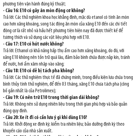
phương tiện vận hành đúng kỹ thuật;
- Câu 16: E10 có gây ăn mòn động cơ không?
Trả lời: Các thử nghiệm khoa học khẳng định, mặc dù etanol có tính ăn mòn
cao hơn xăng khoáng, song tác động ăn mòn của xăng E10 đến các chi tiết
động cơ là rất nhỏ và hầu hết phương tiện hiện nay đã được thiết kế để
tương thích và sử dụng các vật liệu phù hợp với E10.
- Câu 17: E10 có hút nước không?
Trả lời: Ethanol có khả năng hấp thụ ẩm cao hơn xăng khoáng, do đó, với
xăng E10 không nên tồn trữ quá lâu, đảm bảo bình chứa được nắp kín, tránh
để nước, hơi ẩm xâm nhập vào xăng;
- Câu 18: E10 có dễ bị tách pha không?
Trả lời: Các thử nghiệm thực tế đã chứng minh, trong điều kiện lưu chứa trong
bình thủy tinh thử nghiệm, để đến 03 tháng, xăng E10 chưa tách pha (công
bố gần nhất là của Petrolimex);
- Câu 19: Có nên trữ E10 trong thời gian dài không?
Trả lời: Không nên sử dụng nhiên liệu trong thời gian phù hợp và bảo quản
đúng quy định.
- Câu 20: Xe ít đi có cần lưu ý gì khi dùng E10?
Trả lời: Khởi động xe định kỳ; kiểm tra nhiên liệu; bảo dưỡng định kỳ theo
khuyến cáo của nhà sản xuất.