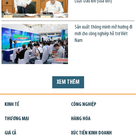
Luật Dầu khí (sửa đổi)
Sản xuất thông minh mở hướng đi
mới cho công nghiệp hỗ trợ Việt
Nam
XEM THÊM
KINH TẾ
CÔNG NGHIỆP
THƯƠNG MẠI
HÀNG HÓA
GIÁ CẢ
XÚC TIẾN KINH DOANH