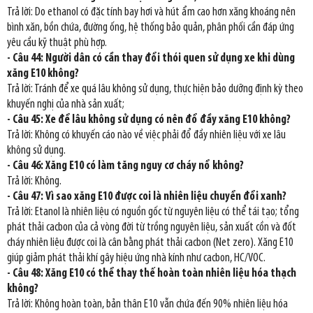
Trả lời: Do ethanol có đặc tính bay hơi và hút ẩm cao hơn xăng khoáng nên
bình xăn, bồn chứa, đường ống, hệ thống bảo quản, phân phối cần đáp ứng
yêu cầu kỹ thuật phù hợp.
- Câu 44: Người dân có cần thay đổi thói quen sử dụng xe khi dùng
xăng E10 không?
Trả lời: Tránh để xe quá lâu không sử dụng, thực hiện bảo dưỡng định kỳ theo
khuyến nghị của nhà sản xuất;
- Câu 45: Xe để lâu không sử dụng có nên đổ đầy xăng E10 không?
Trả lời: Không có khuyến cáo nào về việc phải đổ đầy nhiên liệu với xe lâu
không sử dụng.
- Câu 46: Xăng E10 có làm tăng nguy cơ cháy nổ không?
Trả lời: Không.
- Câu 47: Vì sao xăng E10 được coi là nhiên liệu chuyển đổi xanh?
Trả lời: Etanol là nhiên liệu có nguồn gốc từ nguyên liệu có thể tái tạo; tổng
phát thải cacbon của cả vòng đời từ trồng nguyên liệu, sản xuất cồn và đốt
cháy nhiên liệu được coi là cân bằng phát thải cacbon (Net zero). Xăng E10
giúp giảm phát thải khí gây hiệu ứng nhà kính như cacbon, HC/VOC.
- Câu 48: Xăng E10 có thể thay thế hoàn toàn nhiên liệu hóa thạch
không?
Trả lời: Không hoàn toàn, bản thân E10 vẫn chứa đến 90% nhiên liệu hóa