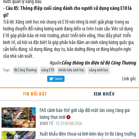
nước quản lý xăng dầu.
- Câu 85: Thông điệp cuối cùng dành cho người sử dụng xăng E10 là
gì?
Trả lời: Xăng sinh học nói chung và E10 nói riêng là một giải pháp trong xu
hướng chuyển đổi năng lượng xanh đang diễn ra trên toàn cầu. Việc sử dụng
E10 góp phần bảo vệ môi trường, phát triển bền vững, thúc đẩy phát triển
kinh tế, xã hội và đặc biệt là góp phần bảo đảm an ninh năng lượng quốc gia;
cần hiểu đúng; sử dụng đúng; duy tu, bảo dưỡng động cơ đúng khuyến nghị
của nhà sản xuất.
Nguồn:
Cổng thông tin điện tử Bộ Công Thương
Tags:
Bộ Công Thương
xăng E10
nhiên liệu sinh học
xăng sinh học
Link gốc
Tweet
TIN NỔI BẬT
XEM NHIỀU
FAO cảnh báo thế giới sắp đối mặt làn sóng tăng giá
lương thực mới
KINH TẾ
- 10:29 06/08/2026
Xuất khẩu điện thoại và linh kiện duy trì đà tăng trưởng