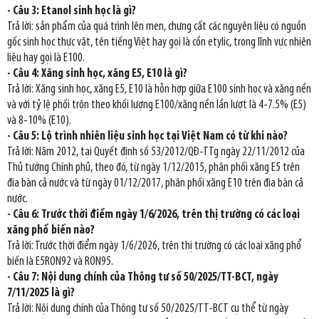
- Câu 3: Etanol sinh học là gì?
Trả lời: sản phẩm của quá trình lên men, chưng cất các nguyên liệu có nguồn
gốc sinh học thực vật, tên tiếng Việt hay gọi là cồn etylic, trong lĩnh vực nhiên
liệu hay gọi là E100.
- Câu 4: Xăng sinh học, xăng E5, E10 là gì?
Trả lời: Xăng sinh học, xăng E5, E10 là hỗn hợp giữa E100 sinh học và xăng nền
và với tỷ lệ phối trộn theo khối lượng E100/xăng nền lần lượt là 4-7.5% (E5)
và 8-10% (E10).
- Câu 5: Lộ trình nhiên liệu sinh học tại Việt Nam có từ khi nào?
Trả lời: Năm 2012, tại Quyết định số 53/2012/QĐ-TTg ngày 22/11/2012 của
Thủ tướng Chính phủ, theo đó, từ ngày 1/12/2015, phân phối xăng E5 trên
địa bàn cả nước và từ ngày 01/12/2017, phân phối xăng E10 trên địa bàn cả
nước.
- Câu 6: Trước thời điểm ngày 1/6/2026, trên thị trường có các loại
xăng phổ biến nào?
Trả lời: Trước thời điểm ngày 1/6/2026, trên thị trường có các loại xăng phổ
biến là E5RON92 và RON95.
- Câu 7: Nội dung chính của Thông tư số 50/2025/TT-BCT, ngày
7/11/2025 là gì?
Trả lời: Nội dung chính của Thông tư số 50/2025/TT-BCT cụ thể từ ngày