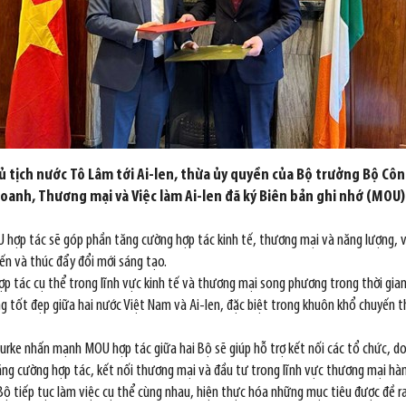
tịch nước Tô Lâm tới Ai-len, thừa ủy quyền của Bộ trưởng Bộ Công
anh, Thương mại và Việc làm Ai-len đã ký Biên bản ghi nhớ (MOU) 
MOU hợp tác sẽ góp phần tăng cường hợp tác kinh tế, thương mại và năng lượng,
ến và thúc đẩy đổi mới sáng tạo.
ợp tác cụ thể trong lĩnh vực kinh tế và thương mại song phương trong thời gian t
tốt đẹp giữa hai nước Việt Nam và Ai-len, đặc biệt trong khuôn khổ chuyến th
Burke nhấn mạnh MOU hợp tác giữa hai Bộ sẽ giúp hỗ trợ kết nối các tổ chức, d
ng cường hợp tác, kết nối thương mại và đầu tư trong lĩnh vực thương mại hàn
 Bộ tiếp tục làm việc cụ thể cùng nhau, hiện thực hóa những mục tiêu được đề