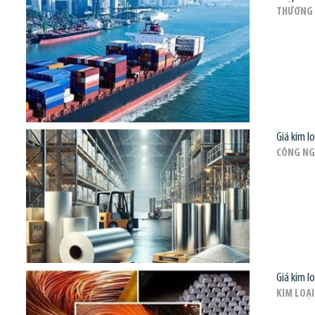
THƯƠNG 
Giá kim l
CÔNG NG
Giá kim l
KIM LOẠI