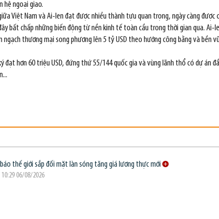
n hệ ngoại giao.
giữa Việt Nam và Ai-len đạt được nhiều thành tựu quan trọng, ngày càng được c
đây bất chấp những biến động từ nền kinh tế toàn cầu trong thời gian qua. Ai-le
im ngạch thương mại song phương lên 5 tỷ USD theo hướng công bằng và bền vữ
ký đạt hơn 60 triệu USD, đứng thứ 55/144 quốc gia và vùng lãnh thổ có dự án đầ
...
báo thế giới sắp đối mặt làn sóng tăng giá lương thực mới
 10:29 06/08/2026