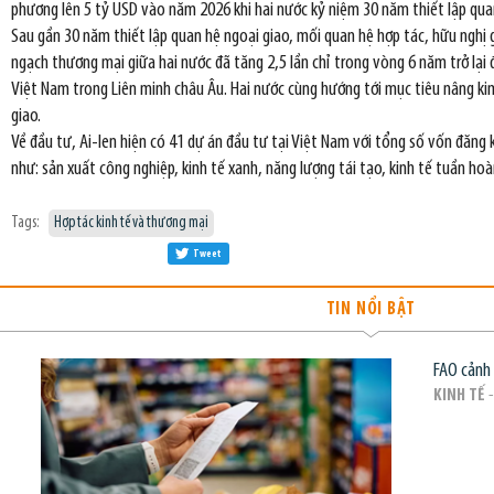
phương lên 5 tỷ USD vào năm 2026 khi hai nước kỷ niệm 30 năm thiết lập qua
Sau gần 30 năm thiết lập quan hệ ngoại giao, mối quan hệ hợp tác, hữu nghị 
ngạch thương mại giữa hai nước đã tăng 2,5 lần chỉ trong vòng 6 năm trở lại 
Việt Nam trong Liên minh châu Âu. Hai nước cùng hướng tới mục tiêu nâng k
giao.
Về đầu tư, Ai-len hiện có 41 dự án đầu tư tại Việt Nam với tổng số vốn đăng 
như: sản xuất công nghiệp, kinh tế xanh, năng lượng tái tạo, kinh tế tuần hoàn
Tags:
Hợp tác kinh tế và thương mại
Tweet
TIN NỔI BẬT
FAO cảnh 
KINH TẾ
-