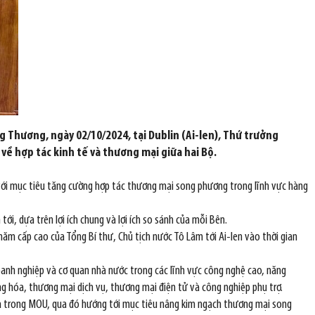
 Thương, ngày 02/10/2024, tại Dublin (Ai-len), Thứ trưởng
về hợp tác kinh tế và thương mại giữa hai Bộ.
 với mục tiêu tăng cường hợp tác thương mại song phương trong lĩnh vực hàng
ới, dựa trên lợi ích chung và lợi ích so sánh của mỗi Bên.
ăm cấp cao của Tổng Bí thư, Chủ tịch nước Tô Lâm tới Ai-len vào thời gian
oanh nghiệp và cơ quan nhà nước trong các lĩnh vực công nghệ cao, năng
g hóa, thương mại dịch vụ, thương mại điện tử và công nghiệp phụ trợ.
 ra trong MOU, qua đó hướng tới mục tiêu nâng kim ngạch thương mại song