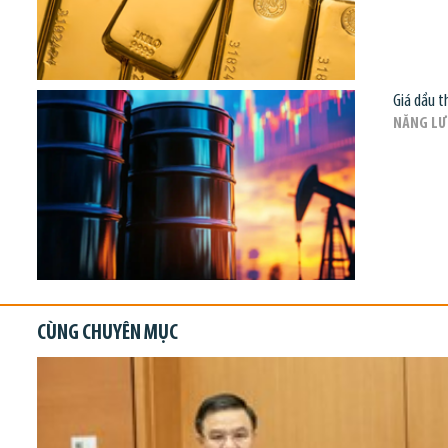
Giá dầu t
NĂNG L
CÙNG CHUYÊN MỤC