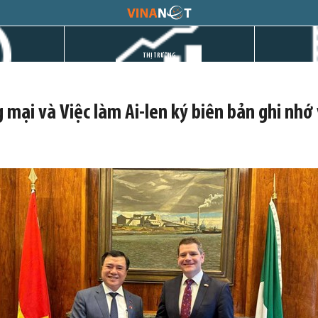
THỊ TRƯỜNG
mại và Việc làm Ai-len ký biên bản ghi nhớ