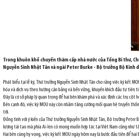
Trong khuôn khổ chuyến thăm cấp nhà nước của Tổng Bí thư, Chủ 
Nguyễn Sinh Nhật Tân và ngài Peter Burke - Bộ trưởng Bộ Kinh do
Phát biểu tại lễ ký, Thứ trưởng Nguyễn Sinh Nhật Tân cho rằng việc ký kết 
hóa và dịch vụ theo hướng cân bằng và bền vững, khuyến khích đầu tư tiên ti
Đây là cơ sở pháp lý quan trọng để hai bên khám phá và xác định các trụ cột h
Bên cạnh đó, việc ký MOU này còn nhằm tăng cường mối quan hệ truyền thống 
tới.
Đồng tình với ý kiến của Thứ trưởng Nguyễn Sinh Nhật Tân, Bộ trưởng Peter 
lượng tái tạo mà phía Ai-len có mong muốn hợp tác tại Việt Nam cũng như tă
Hai bên cùng hy vọng, việc ký kết MOU ngày hôm nay là bước đầu tiên để hai