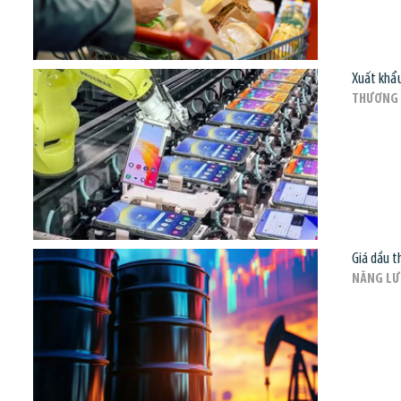
Xuất khẩu
THƯƠNG 
Giá dầu t
NĂNG L