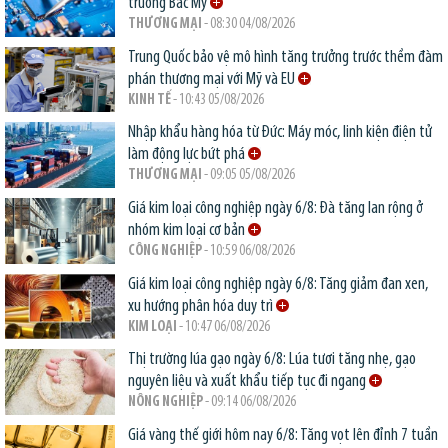
trường Bắc Mỹ
THƯƠNG MẠI
- 08:30 04/08/2026
Trung Quốc bảo vệ mô hình tăng trưởng trước thềm đàm
phán thương mại với Mỹ và EU
KINH TẾ
- 10:43 05/08/2026
Nhập khẩu hàng hóa từ Đức: Máy móc, linh kiện điện tử
làm động lực bứt phá
THƯƠNG MẠI
- 09:05 05/08/2026
Giá kim loại công nghiệp ngày 6/8: Đà tăng lan rộng ở
nhóm kim loại cơ bản
CÔNG NGHIỆP
- 10:59 06/08/2026
Giá kim loại công nghiệp ngày 6/8: Tăng giảm đan xen,
xu hướng phân hóa duy trì
KIM LOẠI
- 10:47 06/08/2026
Thị trường lúa gạo ngày 6/8: Lúa tươi tăng nhẹ, gạo
nguyên liệu và xuất khẩu tiếp tục đi ngang
NÔNG NGHIỆP
- 09:14 06/08/2026
Giá vàng thế giới hôm nay 6/8: Tăng vọt lên đỉnh 7 tuần