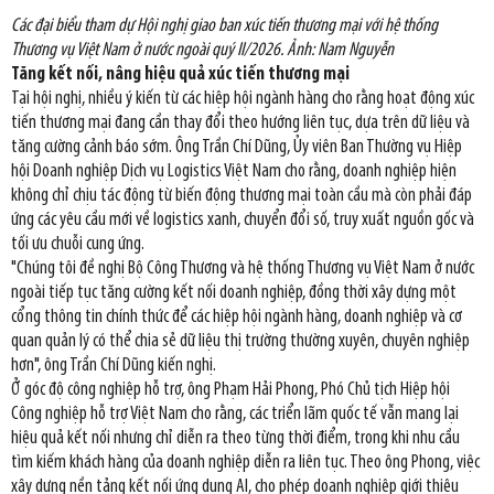
Các đại biểu tham dự Hội nghị giao ban xúc tiến thương mại với hệ thống
Thương vụ Việt Nam ở nước ngoài quý II/2026. Ảnh: Nam Nguyễn
Tăng kết nối, nâng hiệu quả xúc tiến thương mại
Tại hội nghị, nhiều ý kiến từ các hiệp hội ngành hàng cho rằng hoạt động xúc
tiến thương mại đang cần thay đổi theo hướng liên tục, dựa trên dữ liệu và
tăng cường cảnh báo sớm. Ông Trần Chí Dũng, Ủy viên Ban Thường vụ Hiệp
hội Doanh nghiệp Dịch vụ Logistics Việt Nam cho rằng, doanh nghiệp hiện
không chỉ chịu tác động từ biến động thương mại toàn cầu mà còn phải đáp
ứng các yêu cầu mới về logistics xanh, chuyển đổi số, truy xuất nguồn gốc và
tối ưu chuỗi cung ứng.
"Chúng tôi đề nghị Bộ Công Thương và hệ thống Thương vụ Việt Nam ở nước
ngoài tiếp tục tăng cường kết nối doanh nghiệp, đồng thời xây dựng một
cổng thông tin chính thức để các hiệp hội ngành hàng, doanh nghiệp và cơ
quan quản lý có thể chia sẻ dữ liệu thị trường thường xuyên, chuyên nghiệp
hơn", ông Trần Chí Dũng kiến nghị.
Ở góc độ công nghiệp hỗ trợ, ông Phạm Hải Phong, Phó Chủ tịch Hiệp hội
Công nghiệp hỗ trợ Việt Nam cho rằng, các triển lãm quốc tế vẫn mang lại
hiệu quả kết nối nhưng chỉ diễn ra theo từng thời điểm, trong khi nhu cầu
tìm kiếm khách hàng của doanh nghiệp diễn ra liên tục. Theo ông Phong, việc
xây dựng nền tảng kết nối ứng dụng AI, cho phép doanh nghiệp giới thiệu