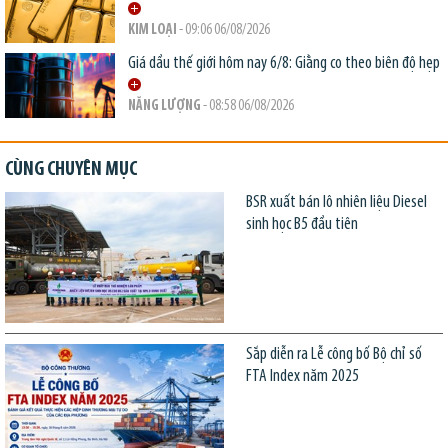
KIM LOẠI
- 09:06 06/08/2026
Giá dầu thế giới hôm nay 6/8: Giằng co theo biên độ hẹp
NĂNG LƯỢNG
- 08:58 06/08/2026
CÙNG CHUYÊN MỤC
BSR xuất bán lô nhiên liệu Diesel
sinh học B5 đầu tiên
Sắp diễn ra Lễ công bố Bộ chỉ số
FTA Index năm 2025