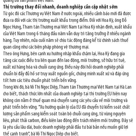
quảng bá sản phẩm Việt Nam.
Thị trường thay đổi nhanh, doanh nghiệp cần cập nhật sớm
Từ góc độ các Thương vụ Việt Nam ở nước ngoài, nhiều cảnh báo mới đã được
đưa ra đối với các thị trường xuất khẩu trọng điểm. Đối với Hoa Kỳ, ông Đỗ
Ngọc Hưng, Tham tán Thương mại Việt Nam tại Hoa Kỳ nhận định, xuất khẩu
của Việt Nam trong 6 tháng đầu năm vẫn duy trì tăng trưởng ở nhiều ngành
hàng. Tuy nhiên, nửa cuối năm sẽ chịu tác động đáng kể từ chính sách thuế
quan cũng như các biện pháp phòng vệ thương mại.
Theo ông Hưng, bên cạnh xu hướng nhập khẩu chậm lại, Hoa Kỳ đang gia
tăng các cuộc điều tra liên quan đến lao động, môi trường, sở hữu trí tuệ,
xuất xứ hàng hóa và chuỗi cung ứng. Điều này đòi hỏi doanh nghiệp phải
chuẩn bị đầy đủ hồ sơ truy xuất nguồn gốc, chứng minh xuất xứ và đáp ứng
tốt hơn các tiêu chuẩn phát triển bền vững.
Trong khi đó, bà Võ Thị Ngọc Diệp, Tham tán Thương mại Việt Nam tại Hà Lan
cho biết, thách thức lớn nhất của doanh nghiệp tại thị trường EU hiện nay
không còn nằm ở thuế quan mà chuyển sang các yêu cầu về môi trường và
phát triển bền vững. "Xu hướng quản lý của EU đã chuyển từ kiểm soát chất
lượng sản phẩm sang kiểm soát toàn bộ chuỗi cung ứng, từ vùng nguyên
liệu, phát thải carbon, điều kiện lao động đến trách nhiệm môi trường. Đây sẽ
là yêu cầu lâu dài, buộc doanh nghiệp phải đầu tư bài bản nếu muốn giữ lợi
thế cạnh tranh", bà Võ Thị Ngọc Diệp cho biết.