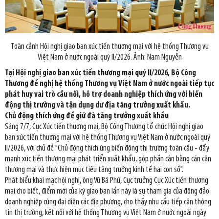
Toàn cảnh Hội nghị giao ban xúc tiến thương mại với hệ thống Thương vụ
Việt Nam ở nước ngoài quý II/2026. Ảnh: Nam Nguyễn
Tại Hội nghị giao ban xúc tiến thương mại quý II/2026, Bộ Công
Thương đề nghị hệ thống Thương vụ Việt Nam ở nước ngoài tiếp tục
phát huy vai trò cầu nối, hỗ trợ doanh nghiệp thích ứng với biến
động thị trường và tận dụng dư địa tăng trưởng xuất khẩu.
Chủ động thích ứng để giữ đà tăng trưởng xuất khẩu
Sáng 7/7, Cục Xúc tiến thương mại, Bộ Công Thương tổ chức Hội nghị giao
ban xúc tiến thương mại với hệ thống Thương vụ Việt Nam ở nước ngoài quý
II/2026, với chủ đề "Chủ động thích ứng biến động thị trường toàn cầu - đẩy
mạnh xúc tiến thương mại phát triển xuất khẩu, góp phần cân bằng cán cân
thương mại và thực hiện mục tiêu tăng trưởng kinh tế hai con số".
Phát biểu khai mạc hội nghị, ông Vũ Bá Phú, Cục trưởng Cục Xúc tiến thương
mại cho biết, điểm mới của kỳ giao ban lần này là sự tham gia của đông đảo
doanh nghiệp cùng đại diện các địa phương, cho thấy nhu cầu tiếp cận thông
tin thị trường, kết nối với hệ thống Thương vụ Việt Nam ở nước ngoài ngày