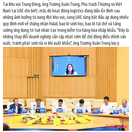
Tại khu vực Trung Đông, ông Trương Xuân Trung, Phụ trách Thương vụ Việt
Nam tại UAE cho biết, mặc dù hoạt động logistics đang dần ổn định sau
những ảnh hưởng từ xung đột khu vực, song UAE cũng bắt đầu áp dụng nhiều
quy định mới về chứng nhận Halal, bao bì sinh học, bao bì tái chế và tăng
cường ứng dụng trí tuệ nhân tạo trong kiểm tra hàng hóa nhập khẩu. "Đây là
những thay đổi doanh nghiệp cần cập nhật sớm để chủ động điều chỉnh sản
xuất, tránh phát sinh rủi ro khi xuất khẩu", ông Trương Xuân Trung lưu ý.