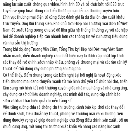
năng lực sản xuất thông qua video, hình ảnh 3D và tổ chức kết nối B2B trực
tuyến sẽ giúp hoạt động xúc tiến thương mại diễn ra thường xuyên hơn.
Lĩnh vực thương mại điện tử cũng được đánh giá là dư địa lớn cho xuất khẩu
trực tuyến. Ông Bùi Trung Kiên, Phó Chủ tịch Hiệp hội Thương mại điện tử Việt
Nam đề xuất tăng cường chia sẻ dữ liệu giữa hệ thống Thương vụ với các hiệp
hội để doanh nghiệp tiếp cận nhanh hơn các thông tin về xu hướng tiêu dùng
và nhu cầu thị trường.
Trong khi đó, ông Trương Văn Cẩm, Tổng Thư ký Hiệp hội Dệt may Việt Nam
nhấn mạnh, điều doanh nghiệp cần nhất hiện nay là được cập nhật kịp thời
các thay đổi về chính sách nhập khẩu, phòng vệ thương mại và các rào cản kỹ
thuật để chủ động xây dựng phương án ứng phó.
Có thể thấy, điểm chung trong các kiến nghị tại hội nghị là hoạt động xúc
tiến thương mại đang chuyển mạnh từ mô hình chủ yếu tổ chức hội chợ, triển
lãm sang mô hình kết nối thường xuyên giữa nhà mua hàng và nhà cung ứng,
xây dựng cơ sở dữ liệu doanh nghiệp, xác minh đối tác, cung cấp cảnh báo
sớm và khai thác hiệu quả các nền tảng số.
Việc tăng cường chia sẻ thông tin thị trường, cảnh báo kịp thời các thay đổi
về chính sách, tiêu chuẩn kỹ thuật, phòng vệ thương mại và xu hướng tiêu
dùng được kỳ vọng sẽ giúp doanh nghiệp chủ động điều chỉnh sản xuất, tối ưu
chuỗi cung ứng, mở rộng thị trường xuất khẩu và nâng cao năng lực cạnh