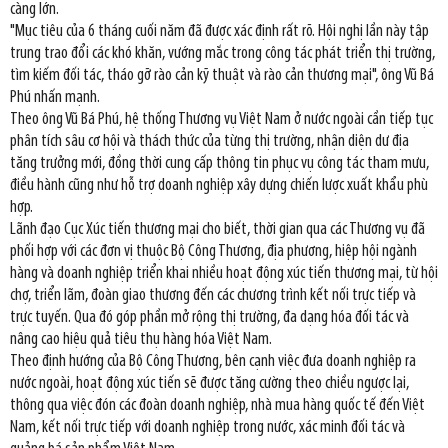
càng lớn.
"Mục tiêu của 6 tháng cuối năm đã được xác định rất rõ. Hội nghị lần này tập
trung trao đổi các khó khăn, vướng mắc trong công tác phát triển thị trường,
tìm kiếm đối tác, tháo gỡ rào cản kỹ thuật và rào cản thương mại", ông Vũ Bá
Phú nhấn mạnh.
Theo ông Vũ Bá Phú, hệ thống Thương vụ Việt Nam ở nước ngoài cần tiếp tục
phân tích sâu cơ hội và thách thức của từng thị trường, nhận diện dư địa
tăng trưởng mới, đồng thời cung cấp thông tin phục vụ công tác tham mưu,
điều hành cũng như hỗ trợ doanh nghiệp xây dựng chiến lược xuất khẩu phù
hợp.
Lãnh đạo Cục Xúc tiến thương mại cho biết, thời gian qua các Thương vụ đã
phối hợp với các đơn vị thuộc Bộ Công Thương, địa phương, hiệp hội ngành
hàng và doanh nghiệp triển khai nhiều hoạt động xúc tiến thương mại, từ hội
chợ, triển lãm, đoàn giao thương đến các chương trình kết nối trực tiếp và
trực tuyến. Qua đó góp phần mở rộng thị trường, đa dạng hóa đối tác và
nâng cao hiệu quả tiêu thụ hàng hóa Việt Nam.
Theo định hướng của Bộ Công Thương, bên cạnh việc đưa doanh nghiệp ra
nước ngoài, hoạt động xúc tiến sẽ được tăng cường theo chiều ngược lại,
thông qua việc đón các đoàn doanh nghiệp, nhà mua hàng quốc tế đến Việt
Nam, kết nối trực tiếp với doanh nghiệp trong nước, xác minh đối tác và