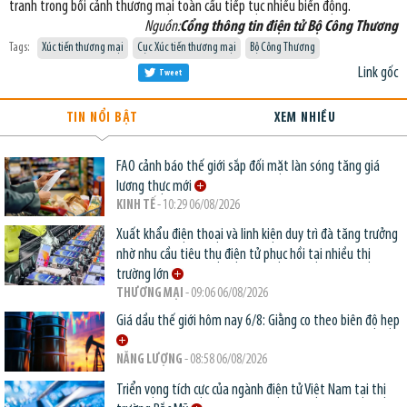
tranh trong bối cảnh thương mại toàn cầu tiếp tục nhiều biến động.
Nguồn:
Cổng thông tin điện tử Bộ Công Thương
Tags:
Xúc tiến thương mại
Cục Xúc tiến thương mại
Bộ Công Thương
Link gốc
Tweet
TIN NỔI BẬT
XEM NHIỀU
FAO cảnh báo thế giới sắp đối mặt làn sóng tăng giá
lương thực mới
KINH TẾ
- 10:29 06/08/2026
Xuất khẩu điện thoại và linh kiện duy trì đà tăng trưởng
nhờ nhu cầu tiêu thụ điện tử phục hồi tại nhiều thị
trường lớn
THƯƠNG MẠI
- 09:06 06/08/2026
Giá dầu thế giới hôm nay 6/8: Giằng co theo biên độ hẹp
NĂNG LƯỢNG
- 08:58 06/08/2026
Triển vọng tích cực của ngành điện tử Việt Nam tại thị