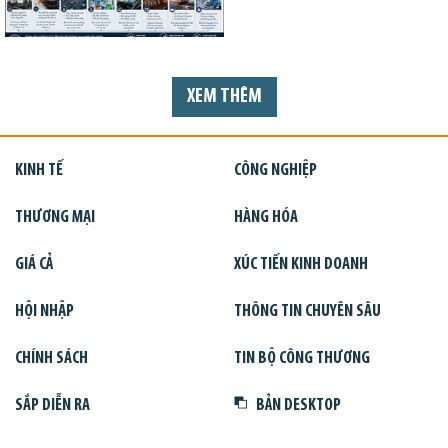
XEM THÊM
KINH TẾ
CÔNG NGHIỆP
THƯƠNG MẠI
HÀNG HÓA
GIÁ CẢ
XÚC TIẾN KINH DOANH
HỘI NHẬP
THÔNG TIN CHUYÊN SÂU
CHÍNH SÁCH
TIN BỘ CÔNG THƯƠNG
SẮP DIỄN RA
BẢN DESKTOP