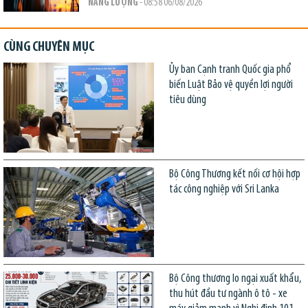
NĂNG LƯỢNG
- 08:58 06/08/2026
CÙNG CHUYÊN MỤC
Ủy ban Cạnh tranh Quốc gia phổ
biến Luật Bảo vệ quyền lợi người
tiêu dùng
Bộ Công Thương kết nối cơ hội hợp
tác công nghiệp với Sri Lanka
Bộ Công thương lo ngại xuất khẩu,
thu hút đầu tư ngành ô tô - xe