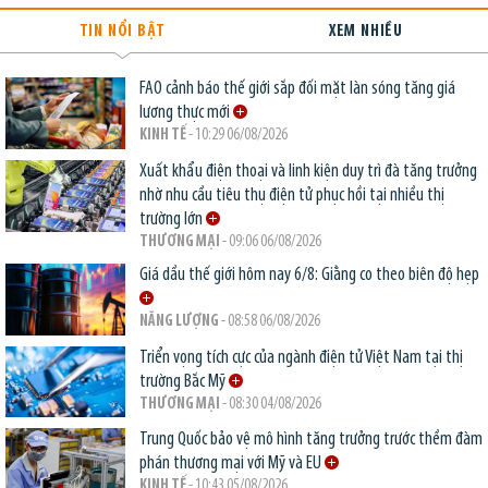
TIN NỔI BẬT
XEM NHIỀU
FAO cảnh báo thế giới sắp đối mặt làn sóng tăng giá
lương thực mới
KINH TẾ
- 10:29 06/08/2026
Xuất khẩu điện thoại và linh kiện duy trì đà tăng trưởng
nhờ nhu cầu tiêu thụ điện tử phục hồi tại nhiều thị
trường lớn
THƯƠNG MẠI
- 09:06 06/08/2026
Giá dầu thế giới hôm nay 6/8: Giằng co theo biên độ hẹp
NĂNG LƯỢNG
- 08:58 06/08/2026
Triển vọng tích cực của ngành điện tử Việt Nam tại thị
trường Bắc Mỹ
THƯƠNG MẠI
- 08:30 04/08/2026
Trung Quốc bảo vệ mô hình tăng trưởng trước thềm đàm
phán thương mại với Mỹ và EU
KINH TẾ
- 10:43 05/08/2026