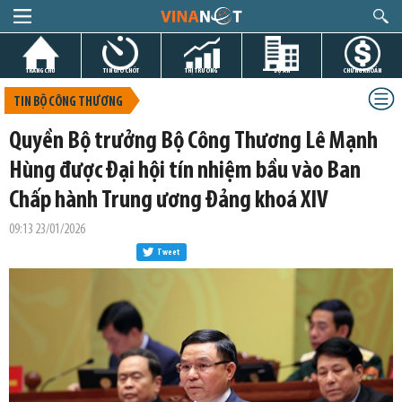
TRANG CHỦ
TIN GIỜ CHÓT
THỊ TRƯỜNG
DỰ ÁN
CHỨNG KHOÁN
TIN BỘ CÔNG THƯƠNG
Quyền Bộ trưởng Bộ Công Thương Lê Mạnh
Hùng được Đại hội tín nhiệm bầu vào Ban
Chấp hành Trung ương Đảng khoá XIV
09:13 23/01/2026
Tweet