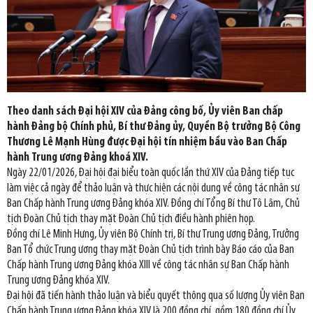
Theo danh sách Đại hội XIV của Đảng công bố, Ủy viên Ban chấp
hành Đảng bộ Chính phủ, Bí thư Đảng ủy, Quyền Bộ trưởng Bộ Công
Thương Lê Mạnh Hùng được Đại hội tín nhiệm bầu vào Ban Chấp
hành Trung ương Đảng khoá XIV.
Ngày 22/01/2026, Đại hội đại biểu toàn quốc lần thứ XIV của Đảng tiếp tục
làm việc cả ngày để thảo luận và thực hiện các nội dung về công tác nhân sự
Ban Chấp hành Trung ương Đảng khóa XIV. Đồng chí Tổng Bí thư Tô Lâm, Chủ
tịch Đoàn Chủ tịch thay mặt Đoàn Chủ tịch điều hành phiên họp.
Đồng chí Lê Minh Hưng, Ủy viên Bộ Chính trị, Bí thư Trung ương Đảng, Trưởng
Ban Tổ chức Trung ương thay mặt Đoàn Chủ tịch trình bày Báo cáo của Ban
Chấp hành Trung ương Đảng khóa XIII về công tác nhân sự Ban Chấp hành
Trung ương Đảng khóa XIV.
Đại hội đã tiến hành thảo luận và biểu quyết thông qua số lượng Ủy viên Ban
Chấp hành Trung ương Đảng khóa XIV là 200 đồng chí, gồm 180 đồng chí Ủy