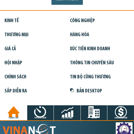
KINH TẾ
CÔNG NGHIỆP
THƯƠNG MẠI
HÀNG HÓA
GIÁ CẢ
XÚC TIẾN KINH DOANH
HỘI NHẬP
THÔNG TIN CHUYÊN SÂU
CHÍNH SÁCH
TIN BỘ CÔNG THƯƠNG
SẮP DIỄN RA
BẢN DESKTOP
TRANG CHỦ
TIN GIỜ CHÓT
THỊ TRƯỜNG
DỰ ÁN
CHỨNG KHOÁN