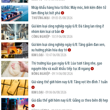
Nhập khẩu hàng hóa từ Đức: Máy móc, linh kiện điện tử
làm động lực bứt phá
THƯƠNG MẠI
- 09:05 05/08/2026
Giá kim loại công nghiệp ngày 6/8: Đà tăng lan rộng ở
nhóm kim loại cơ bản
CÔNG NGHIỆP
- 10:59 06/08/2026
Giá kim loại công nghiệp ngày 6/8: Tăng giảm đan xen,
xu hướng phân hóa duy trì
KIM LOẠI
- 10:47 06/08/2026
Thị trường lúa gạo ngày 6/8: Lúa tươi tăng nhẹ, gạo
nguyên liệu và xuất khẩu tiếp tục đi ngang
NÔNG NGHIỆP
- 09:14 06/08/2026
Giá vàng thế giới hôm nay 6/8: Tăng vọt lên đỉnh 7 tuần
KIM LOẠI
- 09:06 06/08/2026
Giá dầu thế giới hôm nay 6/8: Giằng co theo biên độ hẹp