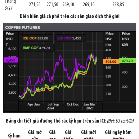
Tháng
271,50
271,50
269,10
269,10
288,85
3/27
Diễn biến giá cà phê trên các sàn giao dịch thế giới
Bảng chi tiết giá đường thô các kỳ hạn trên sàn ICE
(Đvt: US cent/lb)
Giá mở
Giá
Giá
Giá mới
Giá ngày hôm
Kỳ hạn