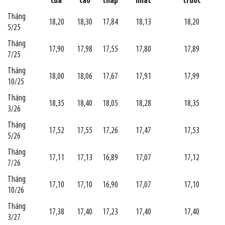
cửa
cao
thấp
nhất
trước
Tháng
18,20
18,30
17,84
18,13
18,20
5/25
Tháng
17,90
17,98
17,55
17,80
17,89
7/25
Tháng
18,00
18,06
17,67
17,91
17,99
10/25
Tháng
18,35
18,40
18,05
18,28
18,35
3/26
Tháng
17,52
17,55
17,26
17,47
17,53
5/26
Tháng
17,11
17,13
16,89
17,07
17,12
7/26
Tháng
17,10
17,10
16,90
17,07
17,10
10/26
Tháng
17,38
17,40
17,23
17,40
17,40
3/27