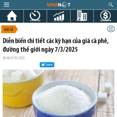
TRANG CHỦ
TIN GIỜ CHÓT
THỊ TRƯỜNG
DỰ ÁN
CHỨNG KHOÁN
GIÁ CẢ
Diễn biến chi tiết các kỳ hạn của giá cà phê,
đường thế giới ngày 7/3/2025
08:46 07/03/2025
Tweet