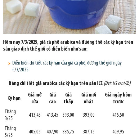
Hôm nay 7/3/2025, giá cà phê arabica và đường thô các kỳ hạn trên
sàn giao dịch thế giới có diễn biến như sau:
Diễn biến chi tiết các kỳ hạn của giá cà phê, đường thế giới ngày
6/3/2025
Bảng chi tiết giá arabica các kỳ hạn trên sàn ICE
(Đvt: US cent/lb)
Giá mở
Giá
Giá
Giá mới
Giá ngày hôm
Kỳ hạn
cửa
cao
thấp
nhất
trước
Tháng
413,45
413,45
393,00
393,00
415,50
3/25
Tháng
405,05
407,90
385,75
387,15
409,95
5/25