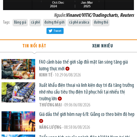
Nguồn:
Vinanet/VITIC/Tradingcharts, Reuters
Tags:
Bảng giá
cà phê
đường thế giới
cà phê arabica
đường thô
Tweet
TIN NỔI BẬT
XEM NHIỀU
FAO cảnh báo thế giới sắp đối mặt làn sóng tăng giá
lương thực mới
KINH TẾ
- 10:29 06/08/2026
Xuất khẩu điện thoại và linh kiện duy trì đà tăng trưởng
nhờ nhu cầu tiêu thụ điện tử phục hồi tại nhiều thị
trường lớn
THƯƠNG MẠI
- 09:06 06/08/2026
Giá dầu thế giới hôm nay 6/8: Giằng co theo biên độ hẹp
NĂNG LƯỢNG
- 08:58 06/08/2026