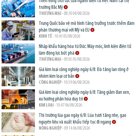
Triển vọng tích cực của ngành điện tử Việt Nam tại thị
trường Bắc Mỹ
THƯƠNG MẠI
- 08:30 04/08/2026
Trung Quốc bảo vệ mô hình tăng trưởng trước thềm đàm
phán thương mại với Mỹ và EU
KINH TẾ
- 10:43 05/08/2026
Nhập khẩu hàng hóa từ Đức: Máy móc, linh kiện điện tử
làm động lực bứt phá
THƯƠNG MẠI
- 09:05 05/08/2026
Giá kim loại công nghiệp ngày 6/8: Đà tăng lan rộng ở
nhóm kim loại cơ bản
CÔNG NGHIỆP
- 10:59 06/08/2026
Giá kim loại công nghiệp ngày 6/8: Tăng giảm đan xen,
xu hướng phân hóa duy trì
KIM LOẠI
- 10:47 06/08/2026
Thị trường lúa gạo ngày 6/8: Lúa tươi tăng nhẹ, gạo
nguyên liệu và xuất khẩu tiếp tục đi ngang
NÔNG NGHIỆP
- 09:14 06/08/2026