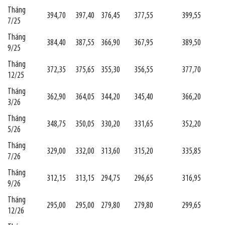
Tháng
394,70
397,40
376,45
377,55
399,55
7/25
Tháng
384,40
387,55
366,90
367,95
389,50
9/25
Tháng
372,35
375,65
355,30
356,55
377,70
12/25
Tháng
362,90
364,05
344,20
345,40
366,20
3/26
Tháng
348,75
350,05
330,20
331,65
352,20
5/26
Tháng
329,00
332,00
313,60
315,20
335,85
7/26
Tháng
312,15
313,15
294,75
296,65
316,95
9/26
Tháng
295,00
295,00
279,80
279,80
299,65
12/26