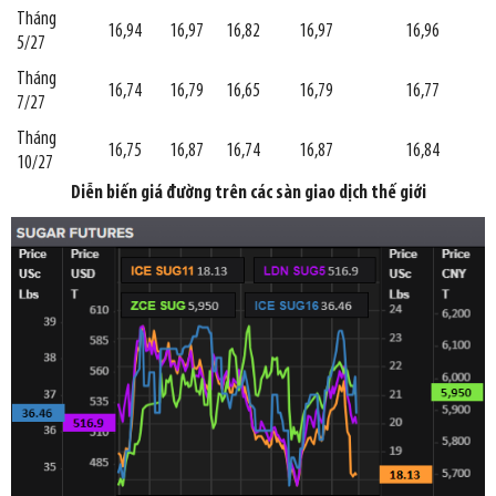
Tháng
16,94
16,97
16,82
16,97
16,96
5/27
Tháng
16,74
16,79
16,65
16,79
16,77
7/27
Tháng
16,75
16,87
16,74
16,87
16,84
10/27
Diễn biến giá đường trên các sàn giao dịch thế giới