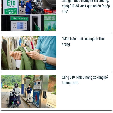
Sau gần một tháng ra thị trường,
xăng E10 đã vượt qua nhiều "phép
thử"
“Mặt trận” mới của ngành thời
trang
Xăng E10: Nhiều hãng xe công bố
tương thích