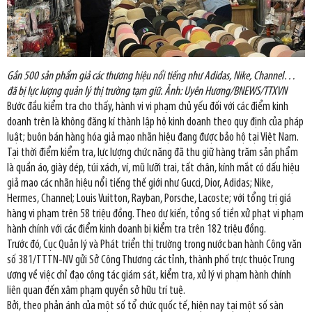
Gần 500 sản phẩm giả các thương hiệu nổi tiếng như Adidas, Nike, Channel…
đã bị lực lượng quản lý thị trường tạm giữ. Ảnh: Uyên Hương/BNEWS/TTXVN
Bước đầu kiểm tra cho thấy, hành vi vi phạm chủ yếu đối với các điểm kinh
doanh trên là không đăng kí thành lập hộ kinh doanh theo quy định của pháp
luật; buôn bán hàng hóa giả mạo nhãn hiệu đang được bảo hộ tại Việt Nam.
Tại thời điểm kiểm tra, lực lượng chức năng đã thu giữ hàng trăm sản phẩm
là quần áo, giày dép, túi xách, ví, mũ lưỡi trai, tất chân, kính mắt có dấu hiệu
giả mạo các nhãn hiệu nổi tiếng thế giới như Gucci, Dior, Adidas; Nike,
Hermes, Channel; Louis Vuitton, Rayban, Porsche, Lacoste; với tổng trị giá
hàng vi phạm trên 58 triệu đồng. Theo dự kiến, tổng số tiền xử phạt vi phạm
hành chính với các điểm kinh doanh bị kiểm tra trên 182 triệu đồng.
Trước đó, Cục Quản lý và Phát triển thị trường trong nước ban hành Công văn
số 381/TTTN-NV gửi Sở Công Thương các tỉnh, thành phố trực thuộc Trung
ương về việc chỉ đạo công tác giám sát, kiểm tra, xử lý vi phạm hành chính
liên quan đến xâm phạm quyền sở hữu trí tuệ.
Bởi, theo phản ánh của một số tổ chức quốc tế, hiện nay tại một số sàn