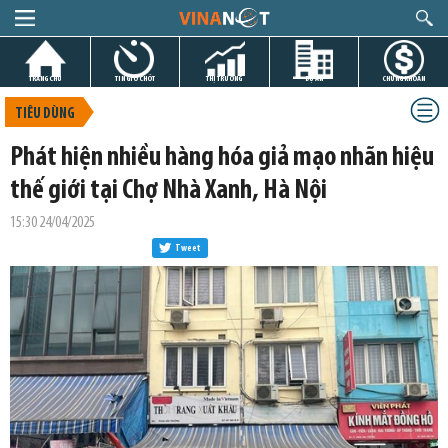
TRANG CHỦ
TIN GIỜ CHÓT
THỊ TRƯỜNG
DỰ ÁN
CHỨNG KHOÁN
TIÊU DÙNG
Phát hiện nhiều hàng hóa giả mạo nhãn hiệu
thế giới tại Chợ Nhà Xanh, Hà Nội
15:30 24/04/2025
Tweet