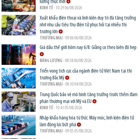
lương thực mới
KINH TẾ
- 10:29 06/08/2026
Xuất khẩu điện thoại và linh kiện duy trì đà tăng trưởng
nhờ nhu cầu tiêu thụ điện tử phục hồi tại nhiều thị
trường lớn
THƯƠNG MẠI
- 09:06 06/08/2026
Giá dầu thế giới hôm nay 6/8: Giằng co theo biên độ hẹp
NĂNG LƯỢNG
- 08:58 06/08/2026
Triển vọng tích cực của ngành điện tử Việt Nam tại thị
trường Bắc Mỹ
THƯƠNG MẠI
- 08:30 04/08/2026
Trung Quốc bảo vệ mô hình tăng trưởng trước thềm đàm
phán thương mại với Mỹ và EU
KINH TẾ
- 10:43 05/08/2026
Nhập khẩu hàng hóa từ Đức: Máy móc, linh kiện điện tử
làm động lực bứt phá
THƯƠNG MẠI
- 09:05 05/08/2026