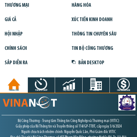
THƯƠNG MẠI
HÀNG HÓA
GIÁ CẢ
XÚC TIẾN KINH DOANH
HỘI NHẬP
THÔNG TIN CHUYÊN SÂU
CHÍNH SÁCH
TIN BỘ CÔNG THƯƠNG
SẮP DIỄN RA
BẢN DESKTOP
TRANG CHỦ
TIN GIỜ CHÓT
THỊ TRƯỜNG
DỰ ÁN
CHỨNG KHOÁN
Bộ Công Thương - Trung tâm Thông tin Công Nghiệp và Thương mại (VITIC)
Giấy phép của Bộ Thông tin và Truyền thông số 114/GP-TTĐT, cấp ngày 3/6/2024
Người chịu trách nhiệm chính: Nguyễn Quốc Lân, Phó Giám đốc VITIC