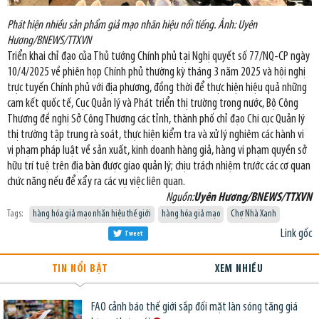
Phát hiện nhiều sản phẩm giả mạo nhãn hiệu nổi tiếng. Ảnh: Uyên
Hương/BNEWS/TTXVN
Triển khai chỉ đạo của Thủ tướng Chính phủ tại Nghị quyết số 77/NQ-CP ngày
10/4/2025 về phiên họp Chính phủ thường kỳ tháng 3 năm 2025 và hội nghị
trực tuyến Chính phủ với địa phương, đồng thời để thực hiện hiệu quả những
cam kết quốc tế, Cục Quản lý và Phát triển thị trường trong nước, Bộ Công
Thương đề nghị Sở Công Thương các tỉnh, thành phố chỉ đạo Chi cục Quản lý
thị trường tập trung rà soát, thực hiện kiểm tra và xử lý nghiêm các hành vi
vi phạm pháp luật về sản xuất, kinh doanh hàng giả, hàng vi phạm quyền sở
hữu trí tuệ trên địa bàn được giao quản lý; chịu trách nhiệm trước các cơ quan
chức năng nếu để xẩy ra các vụ việc liên quan.
Nguồn:
Uyên Hương/BNEWS/TTXVN
Tags:
hàng hóa giả mạo nhãn hiệu thế giới
hàng hóa giả mạo
Chợ Nhà Xanh
Link gốc
Tweet
TIN NỔI BẬT
XEM NHIỀU
FAO cảnh báo thế giới sắp đối mặt làn sóng tăng giá