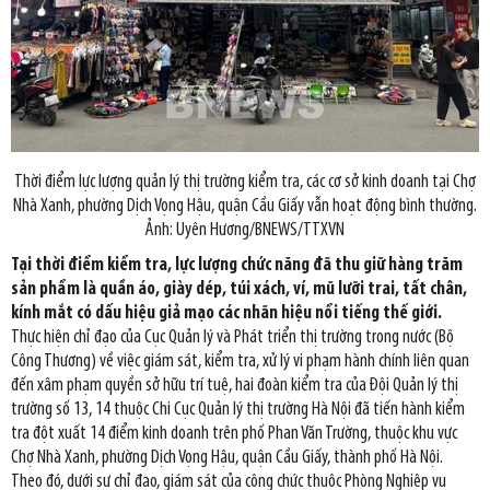
Thời điểm lực lượng quản lý thị trường kiểm tra, các cơ sở kinh doanh tại Chợ
Nhà Xanh, phường Dịch Vọng Hậu, quận Cầu Giấy vẫn hoạt động bình thường.
Ảnh: Uyên Hương/BNEWS/TTXVN
Tại thời điểm kiểm tra, lực lượng chức năng đã thu giữ hàng trăm
sản phẩm là quần áo, giày dép, túi xách, ví, mũ lưỡi trai, tất chân,
kính mắt có dấu hiệu giả mạo các nhãn hiệu nổi tiếng thế giới.
Thực hiện chỉ đạo của Cục Quản lý và Phát triển thị trường trong nước (Bộ
Công Thương) về việc giám sát, kiểm tra, xử lý vi phạm hành chính liên quan
đến xâm phạm quyền sở hữu trí tuệ, hai đoàn kiểm tra của Đội Quản lý thị
trường số 13, 14 thuộc Chi Cục Quản lý thị trường Hà Nội đã tiến hành kiểm
tra đột xuất 14 điểm kinh doanh trên phố Phan Văn Trường, thuộc khu vực
Chợ Nhà Xanh, phường Dịch Vọng Hậu, quận Cầu Giấy, thành phố Hà Nội.
Theo đó, dưới sự chỉ đạo, giám sát của công chức thuộc Phòng Nghiệp vụ