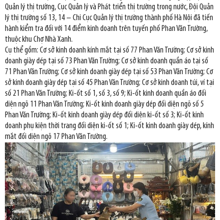
Quản lý thị trường, Cục Quản lý và Phát triển thị trường trong nước, Đội Quản
lý thị trường số 13, 14 – Chi Cục Quản lý thị trường thành phố Hà Nội đã tiến
hành kiểm tra đối với 14 điểm kinh doanh trên tuyến phố Phan Văn Trường,
thuộc khu Chợ Nhà Xanh.
Cụ thể gồm: Cơ sở kinh doanh kính mắt tại số 77 Phan Văn Trường; Cơ sở kinh
doanh giày dép tại số 73 Phan Văn Trường; Cơ sở kinh doanh quần áo tại số
71 Phan Văn Trường; Cơ sở kinh doanh giày dép tại số 53 Phan Văn Trường; Cơ
sở kinh doanh giày dép tại số 45 Phan Văn Trường; Cơ sở kinh doanh túi, ví tại
số 21 Phan Văn Trường; Ki-ốt số 1, số 3, số 9; Ki-ốt kinh doanh quần áo đối
diện ngõ 11 Phan Văn Trường; Ki-ốt kinh doanh giày dép đối diện ngõ số 5
Phan Văn Trường; Ki-ốt kinh doanh giày dép đối diện ki-ốt số 3; Ki-ốt kinh
doanh phụ kiện thời trang đối diện ki-ốt số 1; Ki-ốt kinh doanh giày dép, kính
mắt đối diện ngõ 17 Phan Văn Trường.