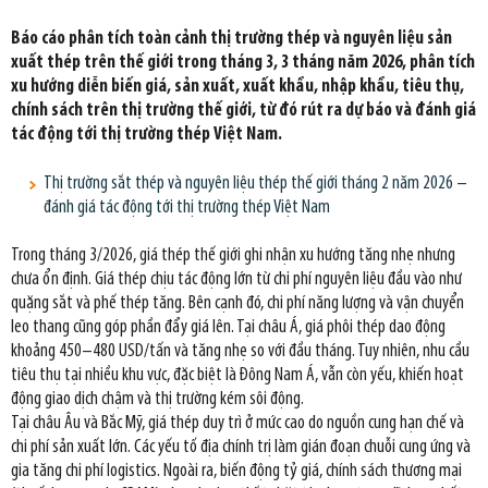
Báo cáo phân tích toàn cảnh thị trường thép và nguyên liệu sản
xuất thép trên thế giới trong tháng 3, 3 tháng năm 2026, phân tích
xu hướng diễn biến giá, sản xuất, xuất khẩu, nhập khẩu, tiêu thụ,
chính sách trên thị trường thế giới, từ đó rút ra dự báo và đánh giá
tác động tới thị trường thép Việt Nam.
Thị trường sắt thép và nguyên liệu thép thế giới tháng 2 năm 2026 –
đánh giá tác động tới thị trường thép Việt Nam
Trong tháng 3/2026, giá thép thế giới ghi nhận xu hướng tăng nhẹ nhưng
chưa ổn định. Giá thép chịu tác động lớn từ chi phí nguyên liệu đầu vào như
quặng sắt và phế thép tăng. Bên cạnh đó, chi phí năng lượng và vận chuyển
leo thang cũng góp phần đẩy giá lên. Tại châu Á, giá phôi thép dao động
khoảng 450–480 USD/tấn và tăng nhẹ so với đầu tháng. Tuy nhiên, nhu cầu
tiêu thụ tại nhiều khu vực, đặc biệt là Đông Nam Á, vẫn còn yếu, khiến hoạt
động giao dịch chậm và thị trường kém sôi động.
Tại châu Âu và Bắc Mỹ, giá thép duy trì ở mức cao do nguồn cung hạn chế và
chi phí sản xuất lớn. Các yếu tố địa chính trị làm gián đoạn chuỗi cung ứng và
gia tăng chi phí logistics. Ngoài ra, biến động tỷ giá, chính sách thương mại