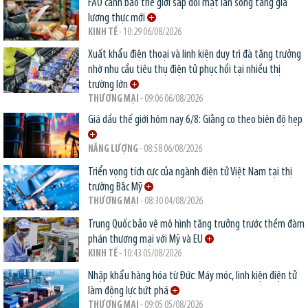
FAO cảnh báo thế giới sắp đối mặt làn sóng tăng giá
lương thực mới
KINH TẾ
- 10:29 06/08/2026
Xuất khẩu điện thoại và linh kiện duy trì đà tăng trưởng
nhờ nhu cầu tiêu thụ điện tử phục hồi tại nhiều thị
trường lớn
THƯƠNG MẠI
- 09:06 06/08/2026
Giá dầu thế giới hôm nay 6/8: Giằng co theo biên độ hẹp
NĂNG LƯỢNG
- 08:58 06/08/2026
Triển vọng tích cực của ngành điện tử Việt Nam tại thị
trường Bắc Mỹ
THƯƠNG MẠI
- 08:30 04/08/2026
Trung Quốc bảo vệ mô hình tăng trưởng trước thềm đàm
phán thương mại với Mỹ và EU
KINH TẾ
- 10:43 05/08/2026
Nhập khẩu hàng hóa từ Đức: Máy móc, linh kiện điện tử
làm động lực bứt phá
THƯƠNG MẠI
- 09:05 05/08/2026