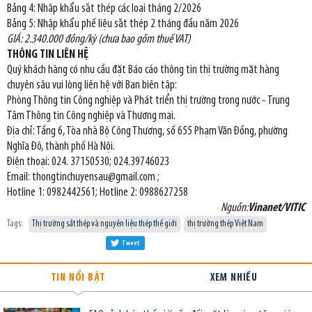
Bảng 4: Nhập khẩu sắt thép các loại tháng 2/2026
Bảng 5: Nhập khẩu phế liệu sắt thép 2 tháng đầu năm 2026
GIÁ: 2.340.000 đồng/kỳ (chưa bao gồm thuế VAT)
THÔNG TIN LIÊN HỆ
Quý khách hàng có nhu cầu đặt Báo cáo thông tin thị trường mặt hàng
chuyên sâu vui lòng liên hệ với Ban biên tập:
Phòng Thông tin Công nghiệp và Phát triển thị trường trong nước - Trung
Tâm Thông tin Công nghiệp và Thương mại.
Địa chỉ: Tầng 6, Tòa nhà Bộ Công Thương, số 655 Phạm Văn Đồng, phường
Nghĩa Đô, thành phố Hà Nội.
Điện thoại: 024. 37150530; 024.39746023
Email: thongtinchuyensau@gmail.com ;
Hotline 1: 0982442561; Hotline 2: 0988627258
Nguồn:
Vinanet/VITIC
Tags:
Thị trường sắt thép và nguyên liệu thép thế giới
thị trường thép Việt Nam
Tweet
TIN NỔI BẬT
XEM NHIỀU