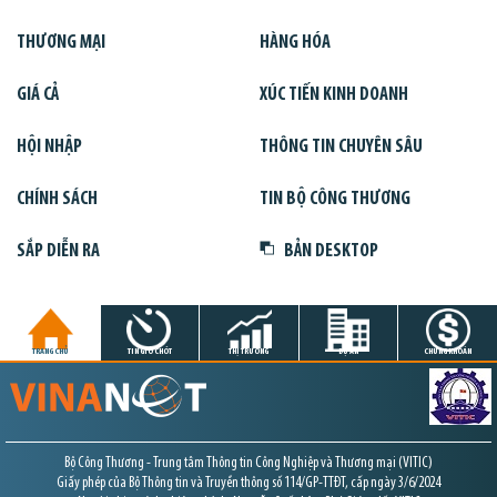
THƯƠNG MẠI
HÀNG HÓA
GIÁ CẢ
XÚC TIẾN KINH DOANH
HỘI NHẬP
THÔNG TIN CHUYÊN SÂU
CHÍNH SÁCH
TIN BỘ CÔNG THƯƠNG
SẮP DIỄN RA
BẢN DESKTOP
TRANG CHỦ
TIN GIỜ CHÓT
THỊ TRƯỜNG
DỰ ÁN
CHỨNG KHOÁN
Bộ Công Thương - Trung tâm Thông tin Công Nghiệp và Thương mại (VITIC)
Giấy phép của Bộ Thông tin và Truyền thông số 114/GP-TTĐT, cấp ngày 3/6/2024