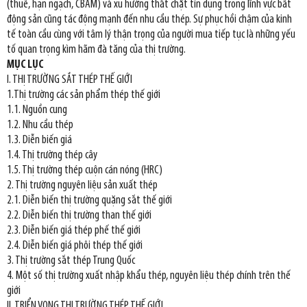
(thuế, hạn ngạch, CBAM) và xu hướng thắt chặt tín dụng trong lĩnh vực bất
động sản cũng tác động mạnh đến nhu cầu thép. Sự phục hồi chậm của kinh
tế toàn cầu cùng với tâm lý thận trọng của người mua tiếp tục là những yếu
tố quan trọng kìm hãm đà tăng của thị trường.
MỤC LỤC
I. THỊ TRƯỜNG SẮT THÉP THẾ GIỚI
1.Thị trường các sản phẩm thép thế giới
1.1. Nguồn cung
1.2. Nhu cầu thép
1.3. Diễn biến giá
1.4. Thị trường thép cây
1.5. Thị trường thép cuộn cán nóng (HRC)
2. Thị trường nguyên liệu sản xuất thép
2.1. Diễn biến thị trường quặng sắt thế giới
2.2. Diễn biến thị trường than thế giới
2.3. Diễn biến giá thép phế thế giới
2.4. Diễn biến giá phôi thép thế giới
3. Thị trường sắt thép Trung Quốc
4. Một số thị trường xuất nhập khẩu thép, nguyên liệu thép chính trên thế
giới
II. TRIỂN VỌNG THỊ TRƯỜNG THÉP THẾ GIỚI