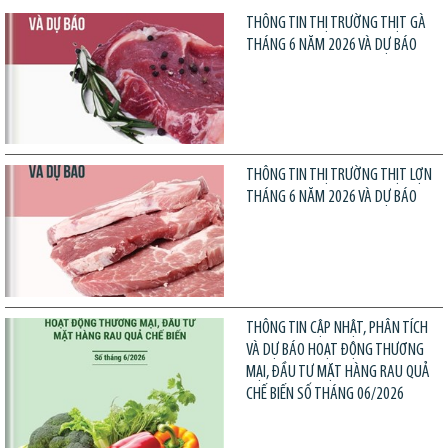
THÔNG TIN THỊ TRƯỜNG THỊT GÀ
THÁNG 6 NĂM 2026 VÀ DỰ BÁO
THÔNG TIN THỊ TRƯỜNG THỊT LỢN
THÁNG 6 NĂM 2026 VÀ DỰ BÁO
THÔNG TIN CẬP NHẬT, PHÂN TÍCH
VÀ DỰ BÁO HOẠT ĐỘNG THƯƠNG
MẠI, ĐẦU TƯ MẶT HÀNG RAU QUẢ
CHẾ BIẾN SỐ THÁNG 06/2026