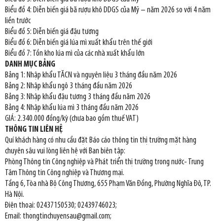
Biểu đồ 4: Diễn biến giá bã rượu khô DDGS của Mỹ – năm 2026 so với 4 năm
liền trước
Biểu đồ 5: Diễn biến giá đậu tương
Biểu đồ 6: Diễn biến giá lúa mì xuất khẩu trên thế giới
Biểu đồ 7: Tồn kho lúa mì của các nhà xuất khẩu lớn
DANH MỤC BẢNG
Bảng 1: Nhập khẩu TĂCN và nguyên liệu 3 tháng đầu năm 2026
Bảng 2: Nhập khẩu ngô 3 tháng đầu năm 2026
Bảng 3: Nhập khẩu đậu tương 3 tháng đầu năm 2026
Bảng 4: Nhập khẩu lúa mì 3 tháng đầu năm 2026
GIÁ: 2.340.000 đồng/kỳ (chưa bao gồm thuế VAT)
THÔNG TIN LIÊN HỆ
Quí khách hàng có nhu cầu đặt Báo cáo thông tin thị trường mặt hàng
chuyên sâu vui lòng liên hệ với Ban biên tập:
Phòng Thông tin Công nghiệp và Phát triển thị trường trong nước- Trung
Tâm Thông tin Công nghiệp và Thương mại.
Tầng 6, Tòa nhà Bộ Công Thương, 655 Phạm Văn Đồng, Phường Nghĩa Đô, TP.
Hà Nội.
Điện thoại: 02437150530; 02439746023;
Email: thongtinchuyensau@gmail.com;