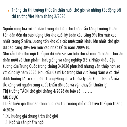
Thông tin thị trường thức ăn chăn nuôi thế giới và những tác động tới
thị trường Việt Nam tháng 2/2026
Nguồn cung lúa mì dồi dào trong khi tiêu thụ toàn cầu tăng trưởng khiêm
tốn dẫn đến dự báo lượng tồn kho cuối kỳ toàn cầu tăng 9% lên mức cao
nhất trong 5 năm. Lượng tồn kho của các nước xuất khẩu lớn nhất thế giới
dự báo tăng 30% lên mức cao nhất kể từ năm 2009/10.
Nhu cầu tiêu thụ ngô thế giới dự kiến sẽ cao hơn cho cả mục đích làm thức ăn
chăn nuôi và thực phẩm, hạt giống và công nghiệp (FSI). Nhập khẩu đậu
tương của Trung Quốc trong tháng 3/2026 phục hồi nhưng vẫn thấp hơn so
với cùng kỳ năm 2025. Nhu cầu lúa mì Úc trong khu vực Đông Nam Á có thể
được hưởng lợi từ xung đột Trung Đông do vị trí địa lý gần Đông Nam Á của
Úc, cùng với nguồn cung xuất khẩu dồi dào và vận chuyển thuận lợi.
Thị trường TĂCN thế giới tháng 4/2026 dự báo sẽ …….
MỤC LỤC
I. Diễn biến giá thức ăn chăn nuôi các thị trường chủ chốt trên thế giới tháng
4/2026
1. Xu hướng giá chung trên thế giới
1.1. Ngô và sản phẩm ngô