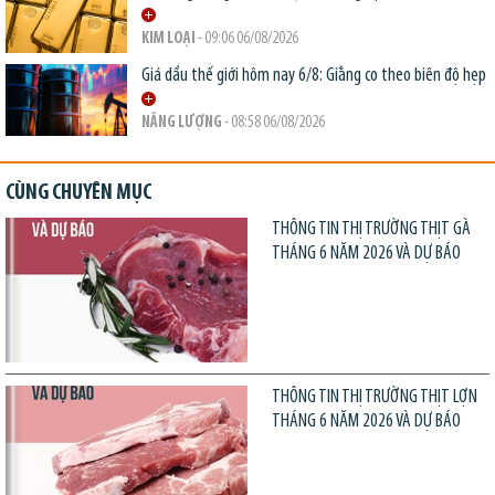
KIM LOẠI
- 09:06 06/08/2026
Giá dầu thế giới hôm nay 6/8: Giằng co theo biên độ hẹp
NĂNG LƯỢNG
- 08:58 06/08/2026
CÙNG CHUYÊN MỤC
THÔNG TIN THỊ TRƯỜNG THỊT GÀ
THÁNG 6 NĂM 2026 VÀ DỰ BÁO
THÔNG TIN THỊ TRƯỜNG THỊT LỢN
THÁNG 6 NĂM 2026 VÀ DỰ BÁO