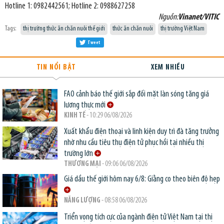
Hotline 1: 0982442561; Hotline 2: 0988627258
Nguồn:
Vinanet/VITIC
Tags:
thị trường thức ăn chăn nuôi thế giới
thức ăn chăn nuôi
thị trường Việt Nam
Tweet
TIN NỔI BẬT
XEM NHIỀU
FAO cảnh báo thế giới sắp đối mặt làn sóng tăng giá
lương thực mới
KINH TẾ
- 10:29 06/08/2026
Xuất khẩu điện thoại và linh kiện duy trì đà tăng trưởng
nhờ nhu cầu tiêu thụ điện tử phục hồi tại nhiều thị
trường lớn
THƯƠNG MẠI
- 09:06 06/08/2026
Giá dầu thế giới hôm nay 6/8: Giằng co theo biên độ hẹp
NĂNG LƯỢNG
- 08:58 06/08/2026
Triển vọng tích cực của ngành điện tử Việt Nam tại thị