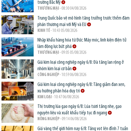
trường Bắc Mỹ
THƯƠNG MẠI
- 08:30 04/08/2026
Trung Quốc bảo vệ mô hình tăng trưởng trước thềm đàm
phán thương mại với Mỹ và EU
KINH TẾ
- 10:43 05/08/2026
Nhập khẩu hàng hóa từ Đức: Máy móc, linh kiện điện tử
làm động lực bứt phá
THƯƠNG MẠI
- 09:05 05/08/2026
Giá kim loại công nghiệp ngày 6/8: Đà tăng lan rộng ở
nhóm kim loại cơ bản
CÔNG NGHIỆP
- 10:59 06/08/2026
Giá kim loại công nghiệp ngày 6/8: Tăng giảm đan xen,
xu hướng phân hóa duy trì
KIM LOẠI
- 10:47 06/08/2026
Thị trường lúa gạo ngày 6/8: Lúa tươi tăng nhẹ, gạo
nguyên liệu và xuất khẩu tiếp tục đi ngang
NÔNG NGHIỆP
- 09:14 06/08/2026
Giá vàng thế giới hôm nay 6/8: Tăng vọt lên đỉnh 7 tuần