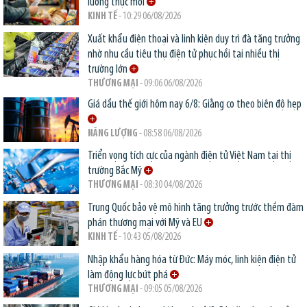
lương thực mới
KINH TẾ
- 10:29 06/08/2026
Xuất khẩu điện thoại và linh kiện duy trì đà tăng trưởng
nhờ nhu cầu tiêu thụ điện tử phục hồi tại nhiều thị
trường lớn
THƯƠNG MẠI
- 09:06 06/08/2026
Giá dầu thế giới hôm nay 6/8: Giằng co theo biên độ hẹp
NĂNG LƯỢNG
- 08:58 06/08/2026
Triển vọng tích cực của ngành điện tử Việt Nam tại thị
trường Bắc Mỹ
THƯƠNG MẠI
- 08:30 04/08/2026
Trung Quốc bảo vệ mô hình tăng trưởng trước thềm đàm
phán thương mại với Mỹ và EU
KINH TẾ
- 10:43 05/08/2026
Nhập khẩu hàng hóa từ Đức: Máy móc, linh kiện điện tử
làm động lực bứt phá
THƯƠNG MẠI
- 09:05 05/08/2026