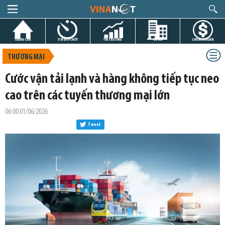
TRANG CHỦ
TIN GIỜ CHÓT
THỊ TRƯỜNG
DỰ ÁN
CHỨNG KHOÁN
THƯƠNG MẠI
Cước vận tải lạnh và hàng không tiếp tục neo
cao trên các tuyến thương mại lớn
06:00 01/06/2026
Tweet