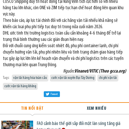
COSCO Shipping duy trì hoạt động tại Vùng Vịnh tích cực hơn so với nhiều
hãng tàu lớn khác, còn ONE và ZIM tiếp tục hạn chế hoạt động liên quan khu
vực này.
Theo báo cáo, áp lực tài chính đối với các hãng vận tải nhiều khả năng sẽ
khiến các loại phụ phí tiếp tục duy trì trong nửa cuối năm 2026.
DHL ước tính thị trường logistics toàn cầu cần khoảng 4-6 tháng để trở lại
trạng thái bình thường sau các gián đoạn hiện nay.
Đối với chuỗi cung ứng kiểm soát nhiệt độ, phụ phí container lạnh, chi phí
chuyển hướng vận tải, phụ phí nhiên liệu và tình trạng chậm giao hàng tiếp
tục gây áp lực lớn lên kế hoạch vận chuyển và chi phí logistics trên các tuyến
thương mại liên quan Trung Đông.
Nguồn:
Vinanet/VITIC (Theo gcca.org)
Tags:
vận tải hàng hóa toàn cầu
cước vận tải xuyên Đại Tây Dương
chi phí vận tải
cước vận tải hàng không
Tweet
TIN NỔI BẬT
XEM NHIỀU
FAO cảnh báo thế giới sắp đối mặt làn sóng tăng giá