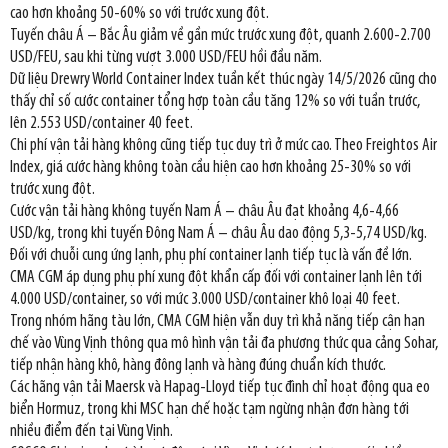
cao hơn khoảng 50-60% so với trước xung đột.
Tuyến châu Á – Bắc Âu giảm về gần mức trước xung đột, quanh 2.600-2.700
USD/FEU, sau khi từng vượt 3.000 USD/FEU hồi đầu năm.
Dữ liệu Drewry World Container Index tuần kết thúc ngày 14/5/2026 cũng cho
thấy chỉ số cước container tổng hợp toàn cầu tăng 12% so với tuần trước,
lên 2.553 USD/container 40 feet.
Chi phí vận tải hàng không cũng tiếp tục duy trì ở mức cao. Theo Freightos Air
Index, giá cước hàng không toàn cầu hiện cao hơn khoảng 25-30% so với
trước xung đột.
Cước vận tải hàng không tuyến Nam Á – châu Âu đạt khoảng 4,6-4,66
USD/kg, trong khi tuyến Đông Nam Á – châu Âu dao động 5,3-5,74 USD/kg.
Đối với chuỗi cung ứng lạnh, phụ phí container lạnh tiếp tục là vấn đề lớn.
CMA CGM áp dụng phụ phí xung đột khẩn cấp đối với container lạnh lên tới
4.000 USD/container, so với mức 3.000 USD/container khô loại 40 feet.
Trong nhóm hãng tàu lớn, CMA CGM hiện vẫn duy trì khả năng tiếp cận hạn
chế vào Vùng Vịnh thông qua mô hình vận tải đa phương thức qua cảng Sohar,
tiếp nhận hàng khô, hàng đông lạnh và hàng đúng chuẩn kích thước.
Các hãng vận tải Maersk và Hapag-Lloyd tiếp tục đình chỉ hoạt động qua eo
biển Hormuz, trong khi MSC hạn chế hoặc tạm ngừng nhận đơn hàng tới
nhiều điểm đến tại Vùng Vịnh.