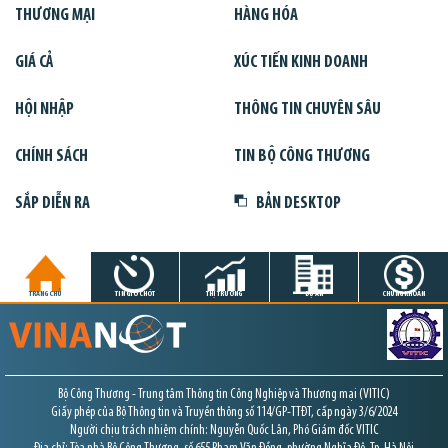
THƯƠNG MẠI
HÀNG HÓA
GIÁ CẢ
XÚC TIẾN KINH DOANH
HỘI NHẬP
THÔNG TIN CHUYÊN SÂU
CHÍNH SÁCH
TIN BỘ CÔNG THƯƠNG
SẮP DIỄN RA
BẢN DESKTOP
TRANG CHỦ
TIN GIỜ CHÓT
THỊ TRƯỜNG
DỰ ÁN
CHỨNG KHOÁN
Bộ Công Thương - Trung tâm Thông tin Công Nghiệp và Thương mại (VITIC)
Giấy phép của Bộ Thông tin và Truyền thông số 114/GP-TTĐT, cấp ngày 3/6/2024
Người chịu trách nhiệm chính: Nguyễn Quốc Lân, Phó Giám đốc VITIC