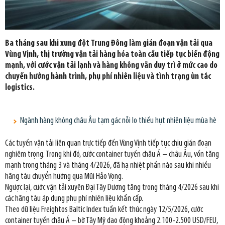
Ba tháng sau khi xung đột Trung Đông làm gián đoạn vận tải qua
Vùng Vịnh, thị trường vận tải hàng hóa toàn cầu tiếp tục biến động
mạnh, với cước vận tải lạnh và hàng không vẫn duy trì ở mức cao do
chuyển hướng hành trình, phụ phí nhiên liệu và tình trạng ùn tắc
logistics.
Ngành hàng không châu Âu tạm gác nỗi lo thiếu hụt nhiên liệu mùa hè
Các tuyến vận tải liên quan trực tiếp đến Vùng Vịnh tiếp tục chịu gián đoạn
nghiêm trọng. Trong khi đó, cước container tuyến châu Á – châu Âu, vốn tăng
mạnh trong tháng 3 và tháng 4/2026, đã hạ nhiệt phần nào sau khi nhiều
hãng tàu chuyển hướng qua Mũi Hảo Vọng.
Ngược lại, cước vận tải xuyên Đại Tây Dương tăng trong tháng 4/2026 sau khi
các hãng tàu áp dụng phụ phí nhiên liệu khẩn cấp.
Theo dữ liệu Freightos Baltic Index tuần kết thúc ngày 12/5/2026, cước
container tuyến châu Á – bờ Tây Mỹ dao động khoảng 2.100-2.500 USD/FEU,