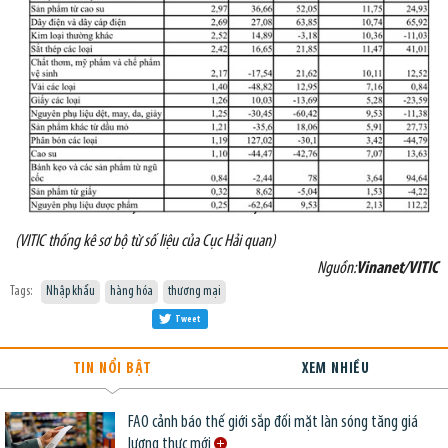
(VITIC thống kê sơ bộ từ số liệu của Cục Hải quan)
Nguồn:
Vinanet/VITIC
Tags:
Nhập khẩu
hàng hóa
thương mại
Tweet
TIN NỔI BẬT
XEM NHIỀU
FAO cảnh báo thế giới sắp đối mặt làn sóng tăng giá
lương thực mới