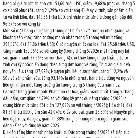
hàng có giá trị lớn thứ ba với 153,60 triệu USD, giảm 19,68% (mặc dù tháng 5
có sự hồi phục tốt, tăng 21,29% so với tháng 4); Máy vi tính, sản phẩm điện
tử và linh kiện, đạt 148,56 triệu USD, ghi nhận mức tăng trưởng gần gấp đôi
96,57% so với cùng kỳ…
Một số mặt hàng có sự tăng trường đột biến so với cùng kỳ như: Quặng và
khoáng sản khác, tăng trưởng mạnh nhất trong 5 tháng với mức tăng
291,37%, đạt 11,86 triệu USD; Ô tô nguyên chiếc các loại đạt 25,68 triệu USD,
tăng mạnh 150,06% so với cùng kỳ (trong tháng 5/2026 mặt hàng này lại
sụt giảm mạnh 37,56% so với tháng 4) cho thấy lượng nhập khẩu ô tô có
tính chu kỳ hoặc biến động theo từng đợt hàng về cảng; Thức ăn gia súc và
nguyên liệu, tăng 127,07%; Nguyên phụ liệu dược phẩm, tăng 112,2% và
Sữa và sản phẩm sữa, tăng 93,14% là những mặt hàng tiêu dùng và nguyên
liệu ghi nhận mức tăng trưởng ấn tượng trong 5 tháng đầu năm nay.
Các mặt hàng giảm mạnh: Phân bón các loại, giảm mạnh nhất trong 5 tháng
đầu năm, sụt giảm 44,79% so với cùng kỳ (mặc dù riêng tháng 5/2026 lại
chứng kiến mức tăng đột biến 127,02% so với tháng 4/2026); Hóa chất, đạt
81,31 triệu USD, giảm sâu 42,04%; Giấy các loại, giảm 23,59% và Nguyên phụ
liệu dệt, may, da, giày, giảm 11,38% cũng là những nhóm ngành giảm sút
đáng kể so với cùng kỳ năm 2025.
Dự kiến tổng kim ngạch nhập khẩu từ Đức trong tháng 6/2026 sẽ tiếp tục