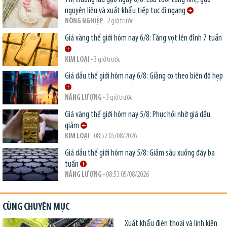
nguyên liệu và xuất khẩu tiếp tục đi ngang
NÔNG NGHIỆP
- 2 giờ trước
Giá vàng thế giới hôm nay 6/8: Tăng vọt lên đỉnh 7 tuần
KIM LOẠI
- 3 giờ trước
Giá dầu thế giới hôm nay 6/8: Giằng co theo biên độ hẹp
NĂNG LƯỢNG
- 3 giờ trước
Giá vàng thế giới hôm nay 5/8: Phục hồi nhờ giá dầu
giảm
KIM LOẠI
- 08:57 05/08/2026
Giá dầu thế giới hôm nay 5/8: Giảm sâu xuống đáy ba
tuần
NĂNG LƯỢNG
- 08:53 05/08/2026
CÙNG CHUYÊN MỤC
Xuất khẩu điện thoại và linh kiện