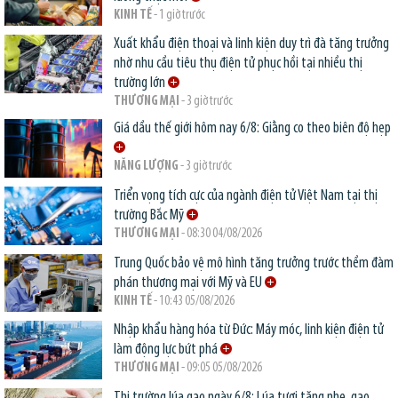
KINH TẾ
- 1 giờ trước
Xuất khẩu điện thoại và linh kiện duy trì đà tăng trưởng
nhờ nhu cầu tiêu thụ điện tử phục hồi tại nhiều thị
trường lớn
THƯƠNG MẠI
- 3 giờ trước
Giá dầu thế giới hôm nay 6/8: Giằng co theo biên độ hẹp
NĂNG LƯỢNG
- 3 giờ trước
Triển vọng tích cực của ngành điện tử Việt Nam tại thị
trường Bắc Mỹ
THƯƠNG MẠI
- 08:30 04/08/2026
Trung Quốc bảo vệ mô hình tăng trưởng trước thềm đàm
phán thương mại với Mỹ và EU
KINH TẾ
- 10:43 05/08/2026
Nhập khẩu hàng hóa từ Đức: Máy móc, linh kiện điện tử
làm động lực bứt phá
THƯƠNG MẠI
- 09:05 05/08/2026
Thị trường lúa gạo ngày 6/8: Lúa tươi tăng nhẹ, gạo