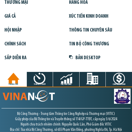
THƯƠNG MẠI
HÀNG HÓA
GIÁ CẢ
XÚC TIẾN KINH DOANH
HỘI NHẬP
THÔNG TIN CHUYÊN SÂU
CHÍNH SÁCH
TIN BỘ CÔNG THƯƠNG
SẮP DIỄN RA
BẢN DESKTOP
TRANG CHỦ
TIN GIỜ CHÓT
THỊ TRƯỜNG
DỰ ÁN
CHỨNG KHOÁN
Bộ Công Thương - Trung tâm Thông tin Công Nghiệp và Thương mại (VITIC)
Giấy phép của Bộ Thông tin và Truyền thông số 114/GP-TTĐT, cấp ngày 3/6/2024
Người chịu trách nhiệm chính: Nguyễn Quốc Lân, Phó Giám đốc VITIC
Địa chỉ: Tòa nhà Bộ Công Thương, số 655 Phạm Văn Đồng, phường Nghĩa Đô, Tp. Hà Nội