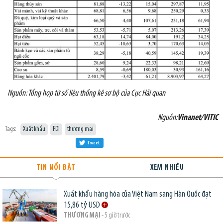
Nguồn: Tổng hợp từ số liệu thống kê sơ bộ của Cục Hải quan
Nguồn:
Vinanet/VITIC
Tags:
Xuất khẩu
FDI
thương mại
Tweet
TIN NỔI BẬT
XEM NHIỀU
Xuất khẩu hàng hóa của Việt Nam sang Hàn Quốc đạt
15,86 tỷ USD
THƯƠNG MẠI
- 5 giờ trước