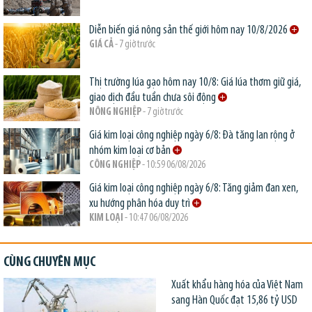
Diễn biến giá nông sản thế giới hôm nay 10/8/2026
GIÁ CẢ
- 7 giờ trước
Thị trường lúa gạo hôm nay 10/8: Giá lúa thơm giữ giá,
giao dịch đầu tuần chưa sôi động
NÔNG NGHIỆP
- 7 giờ trước
Giá kim loại công nghiệp ngày 6/8: Đà tăng lan rộng ở
nhóm kim loại cơ bản
CÔNG NGHIỆP
- 10:59 06/08/2026
Giá kim loại công nghiệp ngày 6/8: Tăng giảm đan xen,
xu hướng phân hóa duy trì
KIM LOẠI
- 10:47 06/08/2026
CÙNG CHUYÊN MỤC
Xuất khẩu hàng hóa của Việt Nam
sang Hàn Quốc đạt 15,86 tỷ USD