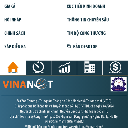
GIÁ CẢ
XÚC TIẾN KINH DOANH
HỘI NHẬP
THÔNG TIN CHUYÊN SÂU
CHÍNH SÁCH
TIN BỘ CÔNG THƯƠNG
SẮP DIỄN RA
BẢN DESKTOP
TRANG CHỦ
TIN GIỜ CHÓT
THỊ TRƯỜNG
DỰ ÁN
CHỨNG KHOÁN
Bộ Công Thương - Trung tâm Thông tin Công Nghiệp và Thương mại (VITIC)
Giấy phép của Bộ Thông tin và Truyền thông số 114/GP-TTĐT, cấp ngày 3/6/2024
Người chịu trách nhiệm chính: Nguyễn Quốc Lân, Phó Giám đốc VITIC
Địa chỉ: Tòa nhà Bộ Công Thương, số 655 Phạm Văn Đồng, phường Nghĩa Đô, Tp. Hà Nội
ĐT: (04)39341911; (04)37153632
VITIC giữ bản quyền nội dung trên website https://vinanet.vn/