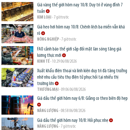
Giá vàng thế giới hôm nay 10/8: Duy trì ở vùng đỉnh 7
tuần
KIM LOẠI
- 7 giờ trước
Giá heo hơi hôm nay 10/8: Chênh lệch ba miền vẫn khá
rõ
NÔNG NGHIỆP
- 7 giờ trước
FAO cảnh báo thế giới sắp đối mặt làn sóng tăng giá
lương thực mới
KINH TẾ
- 10:29 06/08/2026
Xuất khẩu điện thoại và linh kiện duy trì đà tăng trưởng
nhờ nhu cầu tiêu thụ điện tử phục hồi tại nhiều thị
trường lớn
THƯƠNG MẠI
- 09:06 06/08/2026
Giá dầu thế giới hôm nay 6/8: Giằng co theo biên độ hẹp
NĂNG LƯỢNG
- 08:58 06/08/2026
Giá dầu thế giới hôm nay 10/8: Hồi phục nhẹ
NĂNG LƯỢNG
- 7 giờ trước