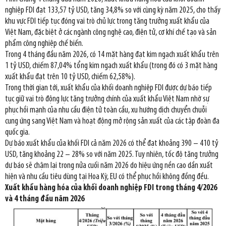
nghiệp FDI đạt 133,57 tỷ USD, tăng 34,8% so với cùng kỳ năm 2025, cho thấy
khu vực FDI tiếp tục đóng vai trò chủ lực trong tăng trưởng xuất khẩu của
Việt Nam, đặc biệt ở các ngành công nghệ cao, điện tử, cơ khí chế tạo và sản
phẩm công nghiệp chế biến.
Trong 4 tháng đầu năm 2026, có 14 mặt hàng đạt kim ngạch xuất khẩu trên
1 tỷ USD, chiếm 87,04% tổng kim ngạch xuất khẩu (trong đó có 3 mặt hàng
xuất khẩu đạt trên 10 tỷ USD, chiếm 62,58%).
Trong thời gian tới, xuất khẩu của khối doanh nghiệp FDI được dự báo tiếp
tục giữ vai trò động lực tăng trưởng chính của xuất khẩu Việt Nam nhờ sự
phục hồi mạnh của nhu cầu điện tử toàn cầu, xu hướng dịch chuyển chuỗi
cung ứng sang Việt Nam và hoạt động mở rộng sản xuất của các tập đoàn đa
quốc gia.
Dự báo xuất khẩu của khối FDI cả năm 2026 có thể đạt khoảng 390 – 410 tỷ
USD, tăng khoảng 22 – 28% so với năm 2025. Tuy nhiên, tốc độ tăng trưởng
dự báo sẽ chậm lại trong nửa cuối năm 2026 do hiệu ứng nền cao dần xuất
hiện và nhu cầu tiêu dùng tại Hoa Kỳ, EU có thể phục hồi không đồng đều.
Xuất khẩu hàng hóa của khối doanh nghiệp FDI trong tháng 4/2026
và 4 tháng đầu năm 2026