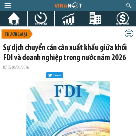
TRANG CHỦ
TIN GIỜ CHÓT
THỊ TRƯỜNG
DỰ ÁN
CHỨNG KHOÁN
THƯƠNG MẠI
Sự dịch chuyển cán cân xuất khẩu giữa khối
FDI và doanh nghiệp trong nước năm 2026
07:05 06/06/2026
Tweet