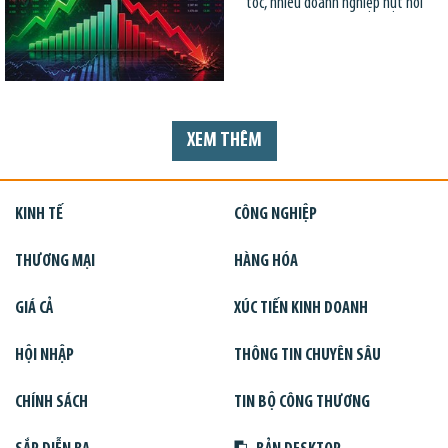
tốc, nhiều doanh nghiệp hụt hơi
XEM THÊM
KINH TẾ
CÔNG NGHIỆP
THƯƠNG MẠI
HÀNG HÓA
GIÁ CẢ
XÚC TIẾN KINH DOANH
HỘI NHẬP
THÔNG TIN CHUYÊN SÂU
CHÍNH SÁCH
TIN BỘ CÔNG THƯƠNG