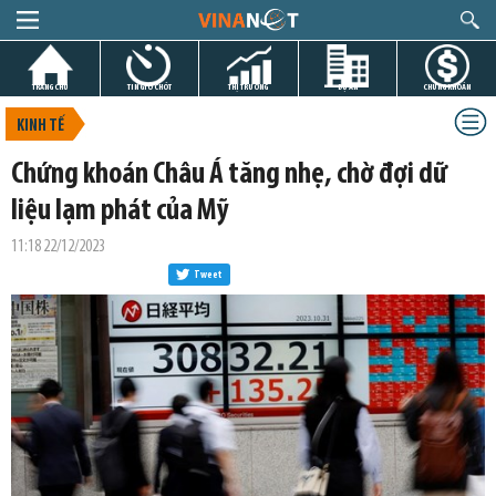
TRANG CHỦ
TIN GIỜ CHÓT
THỊ TRƯỜNG
DỰ ÁN
CHỨNG KHOÁN
KINH TẾ
Chứng khoán Châu Á tăng nhẹ, chờ đợi dữ
liệu lạm phát của Mỹ
11:18 22/12/2023
Tweet