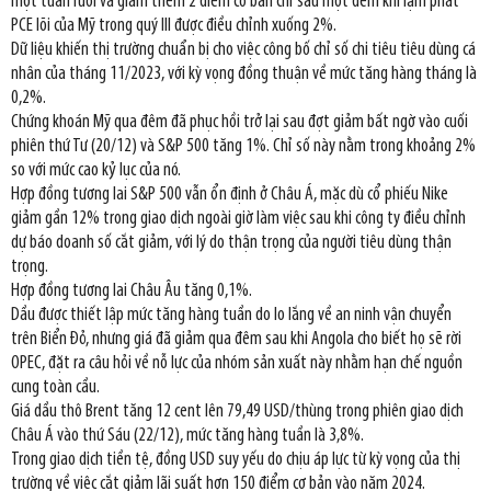
một tuần rưỡi và giảm thêm 2 điểm cơ bản chỉ sau một đêm khi lạm phát
PCE lõi của Mỹ trong quý III được điều chỉnh xuống 2%.
Dữ liệu khiến thị trường chuẩn bị cho việc công bố chỉ số chi tiêu tiêu dùng cá
nhân của tháng 11/2023, với kỳ vọng đồng thuận về mức tăng hàng tháng là
0,2%.
Chứng khoán Mỹ qua đêm đã phục hồi trở lại sau đợt giảm bất ngờ vào cuối
phiên thứ Tư (20/12) và S&P 500 tăng 1%. Chỉ số này nằm trong khoảng 2%
so với mức cao kỷ lục của nó.
Hợp đồng tương lai S&P 500 vẫn ổn định ở Châu Á, mặc dù cổ phiếu Nike
giảm gần 12% trong giao dịch ngoài giờ làm việc sau khi công ty điều chỉnh
dự báo doanh số cắt giảm, với lý do thận trọng của người tiêu dùng thận
trọng.
Hợp đồng tương lai Châu Âu tăng 0,1%.
Dầu được thiết lập mức tăng hàng tuần do lo lắng về an ninh vận chuyển
trên Biển Đỏ, nhưng giá đã giảm qua đêm sau khi Angola cho biết họ sẽ rời
OPEC, đặt ra câu hỏi về nỗ lực của nhóm sản xuất này nhằm hạn chế nguồn
cung toàn cầu.
Giá dầu thô Brent tăng 12 cent lên 79,49 USD/thùng trong phiên giao dịch
Châu Á vào thứ Sáu (22/12), mức tăng hàng tuần là 3,8%.
Trong giao dịch tiền tệ, đồng USD suy yếu do chịu áp lực từ kỳ vọng của thị
trường về việc cắt giảm lãi suất hơn 150 điểm cơ bản vào năm 2024.