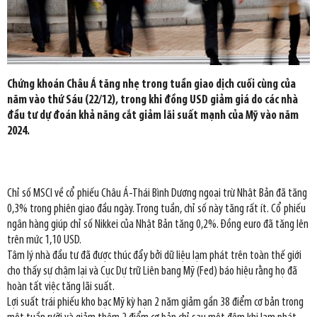
Chứng khoán Châu Á tăng nhẹ trong tuần giao dịch cuối cùng của
năm vào thứ Sáu (22/12), trong khi đồng USD giảm giá do các nhà
đầu tư dự đoán khả năng cắt giảm lãi suất mạnh của Mỹ vào năm
2024.
Chỉ số MSCI về cổ phiếu Châu Á-Thái Bình Dương ngoại trừ Nhật Bản đã tăng
0,3% trong phiên giao đầu ngày. Trong tuần, chỉ số này tăng rất ít. Cổ phiếu
ngân hàng giúp chỉ số Nikkei của Nhật Bản tăng 0,2%. Đồng euro đã tăng lên
trên mức 1,10 USD.
Tâm lý nhà đầu tư đã được thúc đẩy bởi dữ liệu lạm phát trên toàn thế giới
cho thấy sự chậm lại và Cục Dự trữ Liên bang Mỹ (Fed) báo hiệu rằng họ đã
hoàn tất việc tăng lãi suất.
Lợi suất trái phiếu kho bạc Mỹ kỳ hạn 2 năm giảm gần 38 điểm cơ bản trong