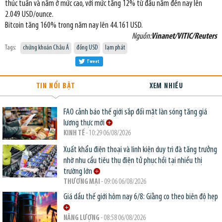
thúc tuần và năm ở mức cao, với mức tăng 12% từ đầu năm đến nay lên
2.049 USD/ounce.
Bitcoin tăng 160% trong năm nay lên 44.161 USD.
Nguồn:
Vinanet/VITIC/Reuters
Tags:
chứng khoán Châu Á
đồng USD
lạm phát
Tweet
TIN NỔI BẬT
XEM NHIỀU
FAO cảnh báo thế giới sắp đối mặt làn sóng tăng giá
lương thực mới
KINH TẾ
- 10:29 06/08/2026
Xuất khẩu điện thoại và linh kiện duy trì đà tăng trưởng
nhờ nhu cầu tiêu thụ điện tử phục hồi tại nhiều thị
trường lớn
THƯƠNG MẠI
- 09:06 06/08/2026
Giá dầu thế giới hôm nay 6/8: Giằng co theo biên độ hẹp
NĂNG LƯỢNG
- 08:58 06/08/2026