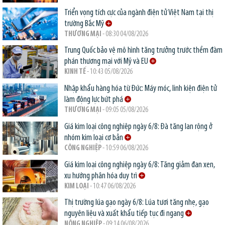
Triển vọng tích cực của ngành điện tử Việt Nam tại thị
trường Bắc Mỹ
THƯƠNG MẠI
- 08:30 04/08/2026
Trung Quốc bảo vệ mô hình tăng trưởng trước thềm đàm
phán thương mại với Mỹ và EU
KINH TẾ
- 10:43 05/08/2026
Nhập khẩu hàng hóa từ Đức: Máy móc, linh kiện điện tử
làm động lực bứt phá
THƯƠNG MẠI
- 09:05 05/08/2026
Giá kim loại công nghiệp ngày 6/8: Đà tăng lan rộng ở
nhóm kim loại cơ bản
CÔNG NGHIỆP
- 10:59 06/08/2026
Giá kim loại công nghiệp ngày 6/8: Tăng giảm đan xen,
xu hướng phân hóa duy trì
KIM LOẠI
- 10:47 06/08/2026
Thị trường lúa gạo ngày 6/8: Lúa tươi tăng nhẹ, gạo
nguyên liệu và xuất khẩu tiếp tục đi ngang
NÔNG NGHIỆP
- 09:14 06/08/2026