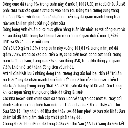
Đồng euro đã tăng 1% trong tuần này, ở mức 1,1002 USD, mặc dù Châu Âu sẽ
phải chịu mức cắt giảm tương tự vào năm tới. Đồng tiền chung cũng tăng
khoảng 1% so với đồng bảng Anh, đồng tiền này đã giảm mạnh trong tuần
này sau khi lạm phát bất ngờ giảm sâu.
Đồng bảng Anh chuẩn bị có mức giảm hàng tuần lớn nhất so với đồng euro và
so với đồng AUD trong ba tháng. Lần cuối cùng nó giao dịch ở mức 1,2686
USD và 86,71 pence mỗi euro.
Chỉ số USD giảm 0,8% trong tuần này xuống 101,81 và trong năm, nó đã
giảm 2,4%. Trong số các loại tiền G10, đồng tiền hoạt động tốt nhất trong
năm là đồng franc, tăng gần 8% so với đồng USD, trong khi đồng yên giảm
7,8% khiến nó trở thành đồng tiền yếu nhất.
Attrill của NAB lưu ý những động thái tương ứng của hai loại tiền tệ "trú ẩn
an toàn" này đã nhấn mạnh tầm ảnh hưởng quá lớn của chính sách tiền tệ
của Ngân hàng Trung ương Nhật Bản (BOJ), vốn đã duy trì lãi suất âm trong
khi các ngân hàng trung ương khác đã tăng lãi suất.
Các nhà hoạch định chính sách đã tranh luận về truyền đạt một sự thay đổi
chính sách cuối cùng, biên bản cuộc học tháng 12 của BOJ cho thấy vào thứ
Sáu (22/12). Tuy nhiên, dữ liệu cho thấy tốc độ lạm phát cơ bản của Nhật Bản
chậm lại đã làm giảm tính cấp thiết phải thay đổi.
Chứng khoán Hồng Kông đã tăng 0,4% vào thứ Sáu (22/12). Vàng dự kiến kết