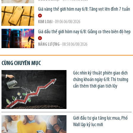
Giá vàng thế giới hôm nay 6/8: Tăng vọt lên đỉnh 7 tuần
KIM LOẠI
- 09:06 06/08/2026
Giá dầu thế giới hôm nay 6/8: Giằng co theo biên độ hẹp
NĂNG LƯỢNG
- 08:58 06/08/2026
CÙNG CHUYÊN MỤC
Góc nhìn kỹ thuật phiên giao dịch
chứng khoán ngày 6/8: Thị trường
cần thêm thời gian tích lũy
Giới đầu tư gia tăng lực mua, Phố
Wall lập kỷ lục mới