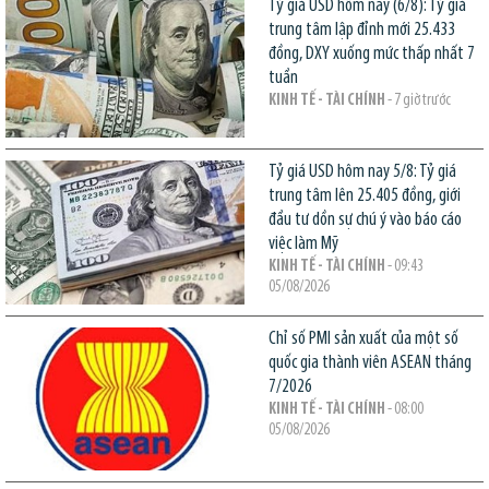
Tỷ giá USD hôm nay (6/8): Tỷ giá
trung tâm lập đỉnh mới 25.433
đồng, DXY xuống mức thấp nhất 7
tuần
KINH TẾ - TÀI CHÍNH
- 7 giờ trước
Tỷ giá USD hôm nay 5/8: Tỷ giá
trung tâm lên 25.405 đồng, giới
đầu tư dồn sự chú ý vào báo cáo
việc làm Mỹ
KINH TẾ - TÀI CHÍNH
- 09:43
05/08/2026
Chỉ số PMI sản xuất của một số
quốc gia thành viên ASEAN tháng
7/2026
KINH TẾ - TÀI CHÍNH
- 08:00
05/08/2026