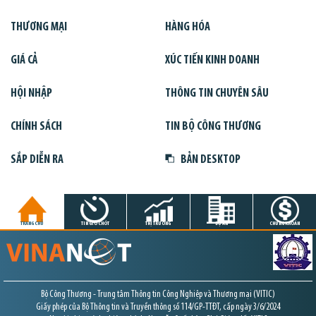
THƯƠNG MẠI
HÀNG HÓA
GIÁ CẢ
XÚC TIẾN KINH DOANH
HỘI NHẬP
THÔNG TIN CHUYÊN SÂU
CHÍNH SÁCH
TIN BỘ CÔNG THƯƠNG
SẮP DIỄN RA
BẢN DESKTOP
TRANG CHỦ
TIN GIỜ CHÓT
THỊ TRƯỜNG
DỰ ÁN
CHỨNG KHOÁN
Bộ Công Thương - Trung tâm Thông tin Công Nghiệp và Thương mại (VITIC)
Giấy phép của Bộ Thông tin và Truyền thông số 114/GP-TTĐT, cấp ngày 3/6/2024