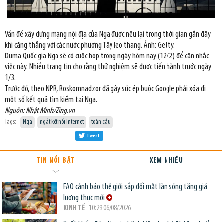
Vấn đề xây dựng mạng nội địa của Nga được nêu lại trong thời gian gần đây
khi căng thẳng với các nước phương Tây leo thang. Ảnh: Getty.
Duma Quốc gia Nga sẽ có cuộc họp trong ngày hôm nay (12/2) để cân nhắc
việc này. Nhiều trang tin cho rằng thử nghiệm sẽ được tiến hành trước ngày
1/3.
Trước đó, theo NPR, Roskomnadzor đã gây sức ép buộc Google phải xóa đi
một số kết quả tìm kiếm tại Nga.
Nguồn: Nhật Minh/Zing.vn
Tags:
Nga
ngắt kết nối Internet
toàn cầu
Tweet
TIN NỔI BẬT
XEM NHIỀU
FAO cảnh báo thế giới sắp đối mặt làn sóng tăng giá
lương thực mới
KINH TẾ
- 10:29 06/08/2026