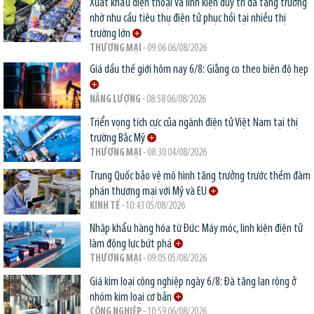
Xuất khẩu điện thoại và linh kiện duy trì đà tăng trưởng
nhờ nhu cầu tiêu thụ điện tử phục hồi tại nhiều thị
trường lớn
THƯƠNG MẠI
- 09:06 06/08/2026
Giá dầu thế giới hôm nay 6/8: Giằng co theo biên độ hẹp
NĂNG LƯỢNG
- 08:58 06/08/2026
Triển vọng tích cực của ngành điện tử Việt Nam tại thị
trường Bắc Mỹ
THƯƠNG MẠI
- 08:30 04/08/2026
Trung Quốc bảo vệ mô hình tăng trưởng trước thềm đàm
phán thương mại với Mỹ và EU
KINH TẾ
- 10:43 05/08/2026
Nhập khẩu hàng hóa từ Đức: Máy móc, linh kiện điện tử
làm động lực bứt phá
THƯƠNG MẠI
- 09:05 05/08/2026
Giá kim loại công nghiệp ngày 6/8: Đà tăng lan rộng ở
nhóm kim loại cơ bản
CÔNG NGHIỆP
- 10:59 06/08/2026