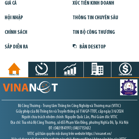
GIÁ CẢ
XÚC TIẾN KINH DOANH
HỘI NHẬP
THÔNG TIN CHUYÊN SÂU
CHÍNH SÁCH
TIN BỘ CÔNG THƯƠNG
SẮP DIỄN RA
BẢN DESKTOP
TRANG CHỦ
TIN GIỜ CHÓT
THỊ TRƯỜNG
DỰ ÁN
CHỨNG KHOÁN
Bộ Công Thương - Trung tâm Thông tin Công Nghiệp và Thương mại (VITIC)
Giấy phép của Bộ Thông tin và Truyền thông số 114/GP-TTĐT, cấp ngày 3/6/2024
Người chịu trách nhiệm chính: Nguyễn Quốc Lân, Phó Giám đốc VITIC
Địa chỉ: Tòa nhà Bộ Công Thương, số 655 Phạm Văn Đồng, phường Nghĩa Đô, Tp. Hà Nội
ĐT: (04)39341911; (04)37153632
VITIC giữ bản quyền nội dung trên website https://vinanet.vn/