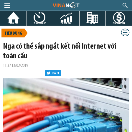
TRANG CHỦ
TIN GIỜ CHÓT
THỊ TRƯỜNG
DỰ ÁN
CHỨNG KHOÁN
TIÊU DÙNG
Nga có thể sắp ngắt kết nối Internet với
toàn cầu
11:37 13/02/2019
Tweet