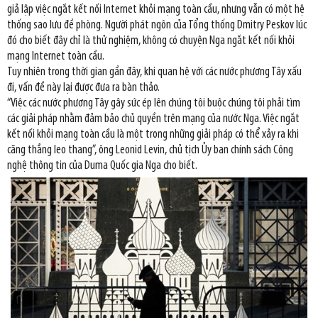
giả lập việc ngắt kết nối Internet khỏi mạng toàn cầu, nhưng vẫn có một hệ
thống sao lưu đề phòng. Người phát ngôn của Tổng thống Dmitry Peskov lúc
đó cho biết đây chỉ là thử nghiệm, không có chuyện Nga ngắt kết nối khỏi
mạng Internet toàn cầu.
Tuy nhiên trong thời gian gần đây, khi quan hệ với các nước phương Tây xấu
đi, vấn đề này lại được đưa ra bàn thảo.
“Việc các nước phương Tây gây sức ép lên chúng tôi buộc chúng tôi phải tìm
các giải pháp nhằm đảm bảo chủ quyền trên mạng của nước Nga. Việc ngắt
kết nối khỏi mạng toàn cầu là một trong những giải pháp có thể xảy ra khi
căng thẳng leo thang”, ông Leonid Levin, chủ tịch Ủy ban chính sách Công
nghệ thông tin của Duma Quốc gia Nga cho biết.