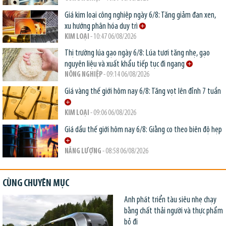
Giá kim loại công nghiệp ngày 6/8: Tăng giảm đan xen,
xu hướng phân hóa duy trì
KIM LOẠI
- 10:47 06/08/2026
Thị trường lúa gạo ngày 6/8: Lúa tươi tăng nhẹ, gạo
nguyên liệu và xuất khẩu tiếp tục đi ngang
NÔNG NGHIỆP
- 09:14 06/08/2026
Giá vàng thế giới hôm nay 6/8: Tăng vọt lên đỉnh 7 tuần
KIM LOẠI
- 09:06 06/08/2026
Giá dầu thế giới hôm nay 6/8: Giằng co theo biên độ hẹp
NĂNG LƯỢNG
- 08:58 06/08/2026
CÙNG CHUYÊN MỤC
Anh phát triển tàu siêu nhẹ chạy
bằng chất thải người và thực phẩm
bỏ đi