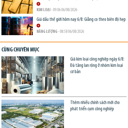
KIM LOẠI
- 09:06 06/08/2026
Giá dầu thế giới hôm nay 6/8: Giằng co theo biên độ hẹp
NĂNG LƯỢNG
- 08:58 06/08/2026
CÙNG CHUYÊN MỤC
Giá kim loại công nghiệp ngày 6/8:
Đà tăng lan rộng ở nhóm kim loại
cơ bản
Thêm nhiều chính sách mới cho
phát triển cụm công nghiệp