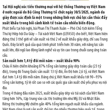
Tại Hội nghị xúc tiến thương mại với hệ thống Thương vụ Việt Nam
ở nước ngoài do Bộ Công Thương tổ chức ngày 30/5/2025, ngành da
giày được xác định là một trong những lĩnh vực chủ lực cần thúc đẩy
xuất khẩu trong bối cảnh kinh tế toàn cầu nhiều biến động.
Phát biểu tại hội nghị, bà Phan Thị Thanh Xuân – Phó Chủ tịch kiêm Tổng
Thư ký Hiệp hội Da Giày – Túi xách Việt Nam (LEFASO) cho biết, Việt Nam hiện
đứng thứ 3 thế giới về sản xuất và thứ 2 về xuất khẩu giày dép, chỉ sau Trung
Quốc. Đây là kết quả của quá trình phát triển hơn 30 năm, với năng lực sản
xuất lớn, đội ngũ lao động lành nghề và uy tín cao trong chuỗi cung ứng toàn
cầu.
Sản xuất hơn 1,4 tỷ đôi mỗi năm – xuất khẩu 90%
Châu Á hiện chiếm khoảng 87% tổng sản lượng giày dép toàn cầu (23 tỷ
đôi), trong đó Trung Quốc sản xuất 13 tỷ đôi, Ấn Độ hơn 2,6 tỷ, và Việt Nam
đạt hơn 1,4 tỷ đôi mỗi năm. Đáng chú ý, Việt Nam xuất khẩu tới 90–95%
tổng sản lượng, tỷ lệ rất cao so với các quốc gia sản xuất chủ yếu phục vụ nội
địa.
Trong 4 tháng đầu năm 2025, xuất khẩu giày dép và túi xách của Việt Nam
tăng hơn 16%, tập trung vào các thị trường lớn như Mỹ, EU và Nhật Bản.
Riêng thị trường Mỹ chiếm gần 40% tổng kim ngạch xuất khẩu của ngành.
Việt Nam cũng là nơi sản xuất chủ lực cho nhiều thương hiệu quốc tế, trong