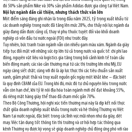
đó 50% sản phẩm Nike và 30% sản phẩm Adidas được gia công tại Việt Nam.
Nội lực ngành dần cải thiện, nhưng thách thức vẫn lớn
Một điểm sáng đáng ghi nhận là trong đầu năm 2025, tỷ trọng xuất khẩu từ
các doanh nghiệp trong nước đã tăng lên mức 28%, cho thấy nội lực ngành da
giày đang dần được củng cố, thay vì phụ thuộc tuyệt đối vào khối doanh
nghiệp có vốn đầu tư nước ngoài (FDI) như trước đây.
Tuy nhiên, bức tranh toàn ngành vẫn còn nhiều gam màu xám. Ngành da giày
tiếp tục đối mặt với những sức ép lớn từ cả trong nước và quốc tế: chi phí lao
động, nguyên vật liệu và logistics gia tăng trong bối cảnh kinh tế toàn cầu
biến động mạnh; các rào cản thương mại từ các thị trường lớn như Mỹ, EU
ngày càng siết chặt; cùng với đó là áp lực thực thi các tiêu chuẩn sản xuất
xanh, giảm phát thải và truy xuất nguồn gốc ngày một khắt khe – đặc biệt
là quy định CBAM của EU. Trong khi đó, mức độ tự chủ nguyên liệu trong nước
vẫn còn hạn chế, khi tỷ lệ nội địa hóa toàn ngành mới chỉ đạt khoảng 55%,
dù riêng mặt hàng giày thể thao đã chạm mốc gần 70%.
Theo Bộ Công Thương, hội nghị xúc tiến thương mại này là dịp kết nối thực
chất giữa doanh nghiệp xuất khẩu trong nước và hệ thống Thương vụ Việt
Nam tại nước ngoài, đặc biệt trong các lĩnh vực mũi nhọn như da giày, dệt
may. Việc tận dụng tốt thông tin thị trường và cơ hội hợp tác thông qua
kênh Thương vụ được kỳ vọng sẽ giúp doanh nghiệp chủ động ứng phó với rào