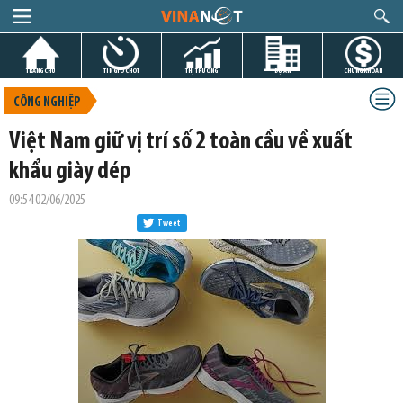
TRANG CHỦ
TIN GIỜ CHÓT
THỊ TRƯỜNG
DỰ ÁN
CHỨNG KHOÁN
CÔNG NGHIỆP
Việt Nam giữ vị trí số 2 toàn cầu về xuất
khẩu giày dép
09:54 02/06/2025
Tweet