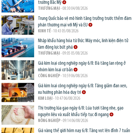
trường Bắc Mỹ
THƯƠNG MẠI
- 08:30 04/08/2026
Trung Quốc bảo vệ mô hình tăng trưởng trước thềm đàm
phán thương mại với Mỹ và EU
KINH TẾ
- 10:43 05/08/2026
Nhập khẩu hàng hóa từ Đức: Máy móc, linh kiện điện tử
làm động lực bứt phá
THƯƠNG MẠI
- 09:05 05/08/2026
Giá kim loại công nghiệp ngày 6/8: Đà tăng lan rộng ở
nhóm kim loại cơ bản
CÔNG NGHIỆP
- 10:59 06/08/2026
Giá kim loại công nghiệp ngày 6/8: Tăng giảm đan xen,
xu hướng phân hóa duy trì
KIM LOẠI
- 10:47 06/08/2026
Thị trường lúa gạo ngày 6/8: Lúa tươi tăng nhẹ, gạo
nguyên liệu và xuất khẩu tiếp tục đi ngang
NÔNG NGHIỆP
- 09:14 06/08/2026
Giá vàng thế giới hôm nay 6/8: Tăng vọt lên đỉnh 7 tuần