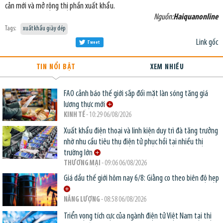
cản mới và mở rộng thị phần xuất khẩu.
Nguồn:
Haiquanonline
Tags:
xuất khẩu giày dép
Link gốc
Tweet
TIN NỔI BẬT
XEM NHIỀU
FAO cảnh báo thế giới sắp đối mặt làn sóng tăng giá
lương thực mới
KINH TẾ
- 10:29 06/08/2026
Xuất khẩu điện thoại và linh kiện duy trì đà tăng trưởng
nhờ nhu cầu tiêu thụ điện tử phục hồi tại nhiều thị
trường lớn
THƯƠNG MẠI
- 09:06 06/08/2026
Giá dầu thế giới hôm nay 6/8: Giằng co theo biên độ hẹp
NĂNG LƯỢNG
- 08:58 06/08/2026
Triển vọng tích cực của ngành điện tử Việt Nam tại thị