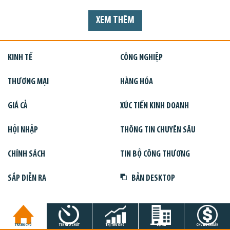
XEM THÊM
KINH TẾ
CÔNG NGHIỆP
THƯƠNG MẠI
HÀNG HÓA
GIÁ CẢ
XÚC TIẾN KINH DOANH
HỘI NHẬP
THÔNG TIN CHUYÊN SÂU
CHÍNH SÁCH
TIN BỘ CÔNG THƯƠNG
SẮP DIỄN RA
BẢN DESKTOP
TRANG CHỦ
TIN GIỜ CHÓT
THỊ TRƯỜNG
DỰ ÁN
CHỨNG KHOÁN