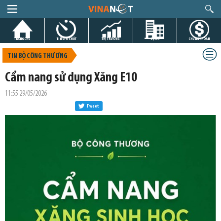
TRANG CHỦ
TIN GIỜ CHÓT
THỊ TRƯỜNG
DỰ ÁN
CHỨNG KHOÁN
TIN BỘ CÔNG THƯƠNG
Cẩm nang sử dụng Xăng E10
11:55 29/05/2026
Tweet