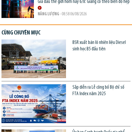
Giá dầu thế giới hôm nay 6/8: Giằng co theo biên độ hẹp
NĂNG LƯỢNG
- 08:58 06/08/2026
CÙNG CHUYÊN MỤC
BSR xuất bán lô nhiên liệu Diesel
sinh học B5 đầu tiên
Sắp diễn ra Lễ công bố Bộ chỉ số
FTA Index năm 2025