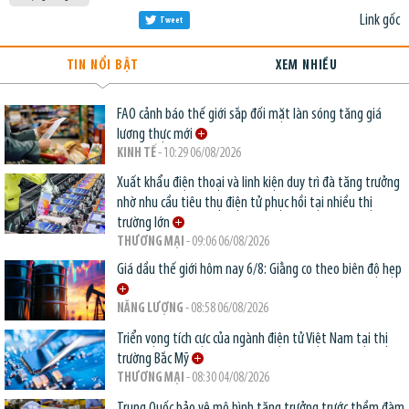
Link gốc
Tweet
TIN NỔI BẬT
XEM NHIỀU
FAO cảnh báo thế giới sắp đối mặt làn sóng tăng giá
lương thực mới
KINH TẾ
- 10:29 06/08/2026
Xuất khẩu điện thoại và linh kiện duy trì đà tăng trưởng
nhờ nhu cầu tiêu thụ điện tử phục hồi tại nhiều thị
trường lớn
THƯƠNG MẠI
- 09:06 06/08/2026
Giá dầu thế giới hôm nay 6/8: Giằng co theo biên độ hẹp
NĂNG LƯỢNG
- 08:58 06/08/2026
Triển vọng tích cực của ngành điện tử Việt Nam tại thị
trường Bắc Mỹ
THƯƠNG MẠI
- 08:30 04/08/2026
Trung Quốc bảo vệ mô hình tăng trưởng trước thềm đàm