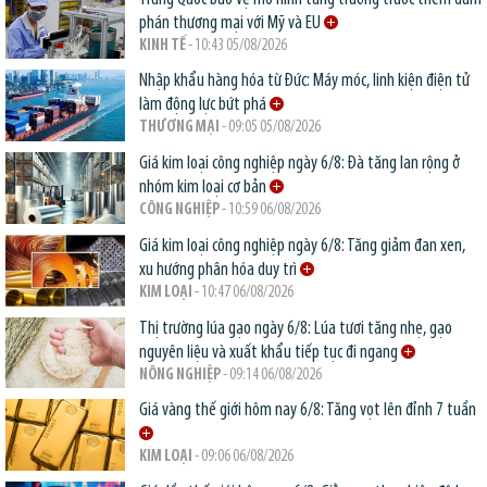
phán thương mại với Mỹ và EU
KINH TẾ
- 10:43 05/08/2026
Nhập khẩu hàng hóa từ Đức: Máy móc, linh kiện điện tử
làm động lực bứt phá
THƯƠNG MẠI
- 09:05 05/08/2026
Giá kim loại công nghiệp ngày 6/8: Đà tăng lan rộng ở
nhóm kim loại cơ bản
CÔNG NGHIỆP
- 10:59 06/08/2026
Giá kim loại công nghiệp ngày 6/8: Tăng giảm đan xen,
xu hướng phân hóa duy trì
KIM LOẠI
- 10:47 06/08/2026
Thị trường lúa gạo ngày 6/8: Lúa tươi tăng nhẹ, gạo
nguyên liệu và xuất khẩu tiếp tục đi ngang
NÔNG NGHIỆP
- 09:14 06/08/2026
Giá vàng thế giới hôm nay 6/8: Tăng vọt lên đỉnh 7 tuần
KIM LOẠI
- 09:06 06/08/2026