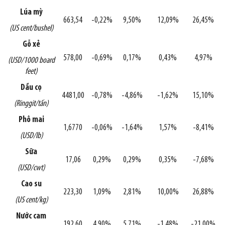
Lúa mỳ
663,54
-0,22%
9,50%
12,09%
26,45%
(US cent/bushel)
Gỗ xẻ
578,00
-0,69%
0,17%
0,43%
4,97%
(USD/1000 board
feet)
Dầu cọ
4481,00
-0,78%
-4,86%
-1,62%
15,10%
(Ringgit/tấn)
Phô mai
1,6770
-0,06%
-1,64%
1,57%
-8,41%
(USD/lb)
Sữa
17,06
0,29%
0,29%
0,35%
-7,68%
(USD/cwt)
Cao su
223,30
1,09%
2,81%
10,00%
26,88%
(US cent/kg)
Nước cam
192,60
4,90%
5,71%
-1,48%
-21,00%