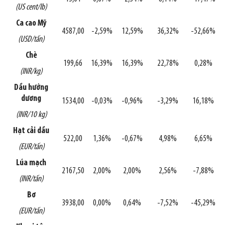
(US cent/lb)
Ca cao Mỹ
4587,00
-2,59%
12,59%
36,32%
-52,66%
(USD/tấn)
Chè
199,66
16,39%
16,39%
22,78%
0,28%
(INR/kg)
Dầu hướng
dương
1534,00
-0,03%
-0,96%
-3,29%
16,18%
(INR/10 kg)
Hạt cải dầu
522,00
1,36%
-0,67%
4,98%
6,65%
(EUR/tấn)
Lúa mạch
2167,50
2,00%
2,00%
2,56%
-7,88%
(INR/tấn)
Bơ
3938,00
0,00%
0,64%
-7,52%
-45,29%
(EUR/tấn)