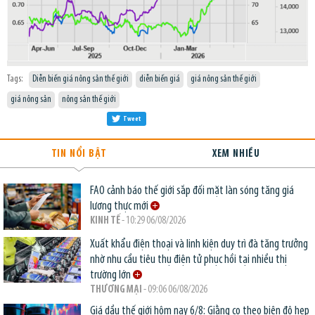
Tags:
Diễn biến giá nông sản thế giới
diễn biến giá
giá nông sản thế giới
giá nông sản
nông sản thế giới
Tweet
TIN NỔI BẬT
XEM NHIỀU
FAO cảnh báo thế giới sắp đối mặt làn sóng tăng giá
lương thực mới
KINH TẾ
- 10:29 06/08/2026
Xuất khẩu điện thoại và linh kiện duy trì đà tăng trưởng
nhờ nhu cầu tiêu thụ điện tử phục hồi tại nhiều thị
trường lớn
THƯƠNG MẠI
- 09:06 06/08/2026
Giá dầu thế giới hôm nay 6/8: Giằng co theo biên độ hẹp