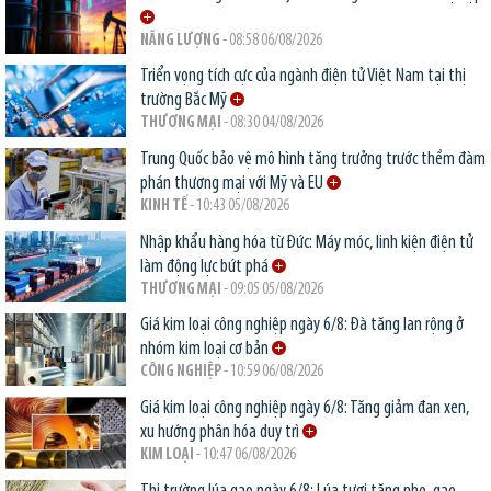
NĂNG LƯỢNG
- 08:58 06/08/2026
Triển vọng tích cực của ngành điện tử Việt Nam tại thị
trường Bắc Mỹ
THƯƠNG MẠI
- 08:30 04/08/2026
Trung Quốc bảo vệ mô hình tăng trưởng trước thềm đàm
phán thương mại với Mỹ và EU
KINH TẾ
- 10:43 05/08/2026
Nhập khẩu hàng hóa từ Đức: Máy móc, linh kiện điện tử
làm động lực bứt phá
THƯƠNG MẠI
- 09:05 05/08/2026
Giá kim loại công nghiệp ngày 6/8: Đà tăng lan rộng ở
nhóm kim loại cơ bản
CÔNG NGHIỆP
- 10:59 06/08/2026
Giá kim loại công nghiệp ngày 6/8: Tăng giảm đan xen,
xu hướng phân hóa duy trì
KIM LOẠI
- 10:47 06/08/2026