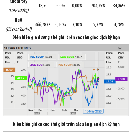
Khoai tây
18,50
0,00%
0,00%
704,35%
34,06%
(EUR/100kg)
Ngô
466,7832
-0,10%
3,10%
5,37%
4,78%
(US cent/bushel)
Diễn biến giá đường thế giới trên các sàn giao dịch kỳ hạn
Diễn biến giá ca cao thế giới trên các sàn giao dịch kỳ hạn