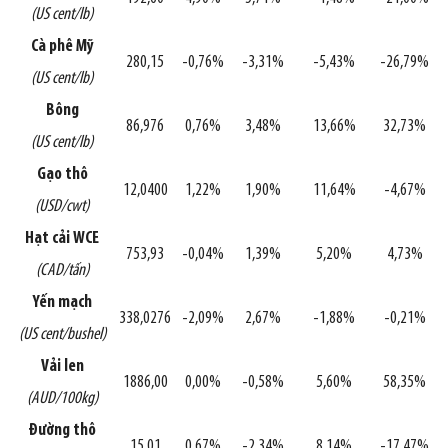
(US cent/lb)
Cà phê Mỹ
280,15
-0,76%
-3,31%
-5,43%
-26,79%
(US cent/lb)
Bông
86,976
0,76%
3,48%
13,66%
32,73%
(US cent/lb)
Gạo thô
12,0400
1,22%
1,90%
11,64%
-4,67%
(USD/cwt)
Hạt cải WCE
753,93
-0,04%
1,39%
5,20%
4,73%
(CAD/tấn)
Yến mạch
338,0276
-2,09%
2,67%
-1,88%
-0,21%
(US cent/bushel)
Vải len
1886,00
0,00%
-0,58%
5,60%
58,35%
(AUD/100kg)
Đường thô
15,01
0,67%
-2,34%
8,14%
-17,47%