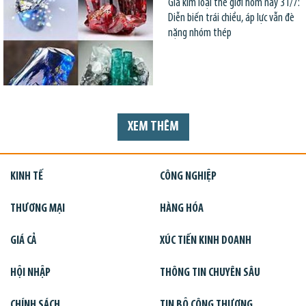
Giá kim loại thế giới hôm nay 31/7:
Diễn biến trái chiều, áp lực vẫn đè
nặng nhóm thép
XEM THÊM
KINH TẾ
CÔNG NGHIỆP
THƯƠNG MẠI
HÀNG HÓA
GIÁ CẢ
XÚC TIẾN KINH DOANH
HỘI NHẬP
THÔNG TIN CHUYÊN SÂU
CHÍNH SÁCH
TIN BỘ CÔNG THƯƠNG