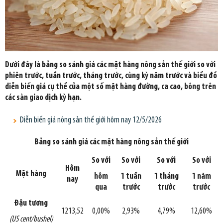
Dưới đây là bảng so sánh giá các mặt hàng nông sản thế giới so với
phiên trước, tuần trước, tháng trước, cùng kỳ năm trước và biểu đồ
diễn biến giá cụ thể của một số mặt hàng đường, ca cao, bông trên
các sàn giao dịch kỳ hạn.
Diễn biến giá nông sản thế giới hôm nay 12/5/2026
Bảng so sánh giá các mặt hàng nông sản thế giới
So với
So với
So với
So với
Hôm
Mặt hàng
hôm
1 tuần
1 tháng
1 năm
nay
qua
trước
trước
trước
Đậu tương
1213,52
0,00%
2,93%
4,79%
12,60%
(US cent/bushel)