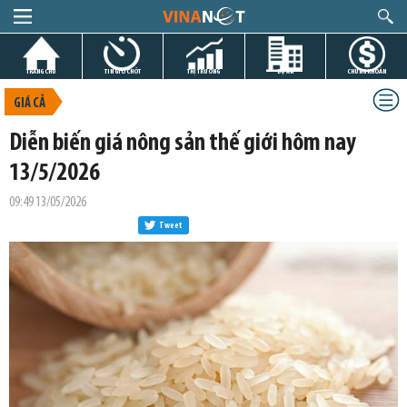
TRANG CHỦ
TIN GIỜ CHÓT
THỊ TRƯỜNG
DỰ ÁN
CHỨNG KHOÁN
GIÁ CẢ
Diễn biến giá nông sản thế giới hôm nay
13/5/2026
09:49 13/05/2026
Tweet