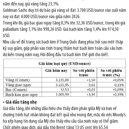
năm đến nay, giá vàng tăng 23,1%.
Goldman Sachs duy trì dự báo giá vàng sẽ đạt 3.700 USD/ounce vào cuối năm
nay và đạt 4.000 USD/ounce vào giữa năm 2026.
Trong khi đó, giá bạc giao ngay tăng 0,3% lên 32,36 USD/ounce, trong khi giá
palladium tăng 1,1% lên 998,26 USD. Giá bạch kim tăng 1,4% lên 974,50
USD.
Nhu cầu về đồ trang sức bạch kim ở Trung Quốc đang phục hồi sau một thập
kỷ suy giảm, góp phần vào tình trạng thâm hụt bạch kim toàn cầu sâu hơn
dự kiến trong năm nay, Hội đồng đầu tư bạch kim thế giới cho biết.
• Giá dầu tăng nhẹ
Giá dầu tăng, khi những dấu hiệu cho thấy đàm phán giữa Mỹ và Iran về
chương trình hạt nhân không đạt kết quả như mong đợi, mặc dù việc Moody’s
hạ xếp hạng tín dụng của Mỹ cho thấy nhu cầu của nước này có thể giảm.
Chốt phiên giao dịch, giá dầu thô Brent tăng 13 US cent lên 65,54