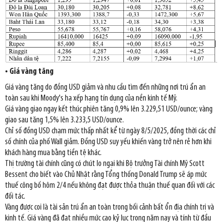
• Giá vàng tăng
Giá vàng tăng do đồng USD giảm và nhu cầu tìm đến những nơi trú ẩn an
toàn sau khi Moody's hạ xếp hạng tín dụng của nền kinh tế Mỹ.
Giá vàng giao ngay kết thúc phiên tăng 0,9% lên 3.229,51 USD/ounce; vàng
giao sau tăng 1,5% lên 3.233,5 USD/ounce.
Chỉ số đồng USD chạm mức thấp nhất kể từ ngày 8/5/2025, đồng thời các chỉ
số chính của phố Wall giảm. Đồng USD suy yếu khiến vàng trở nên rẻ hơn khi
khách hàng mua bằng tiền tệ khác.
Thị trường tài chính cũng có chút lo ngại khi Bộ trưởng Tài chính Mỹ Scott
Bessent cho biết vào Chủ Nhật rằng Tổng thống Donald Trump sẽ áp mức
thuế công bố hôm 2/4 nếu không đạt được thỏa thuận thuế quan đối với các
đối tác.
Vàng được coi là tài sản trú ẩn an toàn trong bối cảnh bất ổn địa chính trị và
kinh tế. Giá vàng đã đạt nhiều mức cao kỷ lục trong năm nay và tính từ đầu