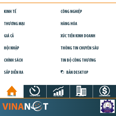
KINH TẾ
CÔNG NGHIỆP
THƯƠNG MẠI
HÀNG HÓA
GIÁ CẢ
XÚC TIẾN KINH DOANH
HỘI NHẬP
THÔNG TIN CHUYÊN SÂU
CHÍNH SÁCH
TIN BỘ CÔNG THƯƠNG
SẮP DIỄN RA
BẢN DESKTOP
TRANG CHỦ
TIN GIỜ CHÓT
THỊ TRƯỜNG
DỰ ÁN
CHỨNG KHOÁN