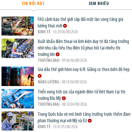
TIN NỔI BẬT
XEM NHIỀU
FAO cảnh báo thế giới sắp đối mặt làn sóng tăng giá
lương thực mới
KINH TẾ
- 10:29 06/08/2026
Xuất khẩu điện thoại và linh kiện duy trì đà tăng trưởng
nhờ nhu cầu tiêu thụ điện tử phục hồi tại nhiều thị
trường lớn
THƯƠNG MẠI
- 09:06 06/08/2026
Giá dầu thế giới hôm nay 6/8: Giằng co theo biên độ hẹp
NĂNG LƯỢNG
- 08:58 06/08/2026
Triển vọng tích cực của ngành điện tử Việt Nam tại thị
trường Bắc Mỹ
THƯƠNG MẠI
- 08:30 04/08/2026
Trung Quốc bảo vệ mô hình tăng trưởng trước thềm đàm
phán thương mại với Mỹ và EU
KINH TẾ
- 10:43 05/08/2026