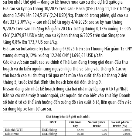
su lớn nhất thế giới – đang có kế hoạch mua cao su cho dự trữ quốc gia.
Giá cao su kỳ hạn tháng 10/2025 trên sàn Osaka (OSE) tăng 11,1 JPY tương
đương 3,54% lên 324,5 JPY (2,24 USD)/kg. Trước đó trong phiên, giá cao su
đạt 327,2 JPY/kg – cao nhất kể từ ngày 4/4/2025; cao su kỳ hạn tháng
9/2025 trên sàn Thượng Hải giảm 20 CNY tương đương 0,13% xuống 15.005
CNY (2.079,87 USD)/tấn; cao su kỳ hạn tháng 6/2025 trên sàn Singapore
tăng 0,8% lên 173,7 US cent/kg.
Giá cao su butadiene kỳ hạn tháng 6/2025 trên sàn Thượng Hải giảm 15 CNY;
tương đương 0,12%; xuống 12.240 CNY (1.696,61 USD)/tấn.
Các khu vực sản xuất cao su chính ở Thái Lan đang trong giai đoạn đầu thu
hoạch và dự kiến nguồn cung nguyên liệu thô sẽ tăng vào tháng 6. Các vụ
thu hoạch cao su thường trải qua một mùa sản xuất thấp từ tháng 2 đến
tháng 5, trước khi đạt đỉnh thu hoạch kéo dài đến tháng 9.
Nissan đang cân nhắc kế hoạch đóng cửa hai nhà máy lắp ráp ô tô tại Nhật
Bản và các nhà máy ở nước ngoài, các nguồn tin cho biết vào thứ Bảy. Doanh
số bán ô tô có thể ảnh hưởng đến cường độ sản xuất ô tô, liên quan đến việc
sử dụng lốp xe làm từ cao su.