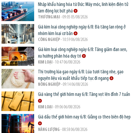
Nhập khẩu hàng hóa từ Đức: Máy móc, linh kiện điện tử
làm động lực bứt phá
THƯƠNG MẠI
- 09:05 05/08/2026
Giá kim loại công nghiệp ngày 6/8: Đà tăng lan rộng ở
nhóm kim loại cơ bản
CÔNG NGHIỆP
- 10:59 06/08/2026
Giá kim loại công nghiệp ngày 6/8: Tăng giảm đan xen,
xu hướng phân hóa duy trì
KIM LOẠI
- 10:47 06/08/2026
Thị trường lúa gạo ngày 6/8: Lúa tươi tăng nhẹ, gạo
nguyên liệu và xuất khẩu tiếp tục đi ngang
NÔNG NGHIỆP
- 09:14 06/08/2026
Giá vàng thế giới hôm nay 6/8: Tăng vọt lên đỉnh 7 tuần
KIM LOẠI
- 09:06 06/08/2026
Giá dầu thế giới hôm nay 6/8: Giằng co theo biên độ hẹp
NĂNG LƯỢNG
- 08:58 06/08/2026