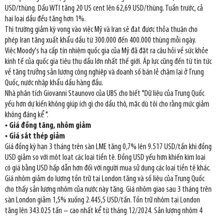
USD/thùng. Dầu WTI tăng 20 US cent lên 62,69 USD/thùng. Tuần trước, cả
hai loại dầu đều tăng hơn 1%.
Thị trường giảm kỳ vọng vào việc Mỹ và Iran sẽ đạt được thỏa thuận cho
phép Iran tăng xuất khẩu dầu từ 300.000 đến 400.000 thùng mỗi ngày.
Việc Moody's hạ cấp tín nhiệm quốc gia của Mỹ đã đặt ra câu hỏi về sức khỏe
kinh tế của quốc gia tiêu thụ dầu lớn nhất thế giới. Áp lực cũng đến từ tin tức
về tăng trưởng sản lượng công nghiệp và doanh số bán lẻ chậm lại ở Trung
Quốc, nước nhập khẩu dầu hàng đầu.
Nhà phân tích Giovanni Staunovo của UBS cho biết "Dữ liệu của Trung Quốc
yếu hơn dự kiến không giúp ích gì cho dầu thô, mặc dù tôi cho rằng mức giảm
không đáng kể ".
• Giá đồng tăng, nhôm giảm
• Giá sắt thép giảm
Giá đồng kỳ hạn 3 tháng trên sàn LME tăng 0,7% lên 9.517 USD/tấn khi đồng
USD giảm so với một loạt các loại tiền tệ. Đồng USD yếu hơn khiến kim loại
có giá bằng USD hấp dẫn hơn đối với người mua sử dụng các loại tiền tệ khác.
Giá nhôm giảm do lượng tồn trữ tại London tăng và số liệu của Trung Quốc
cho thấy sản lượng nhôm của nước này tăng. Giá nhôm giao sau 3 tháng trên
sàn London giảm 1,5% xuống 2.445,5 USD/tấn. Tồn trữ nhôm tại London
tăng lên 343.025 tấn – cao nhất kể từ tháng 12/2024. Sản lượng nhôm 4