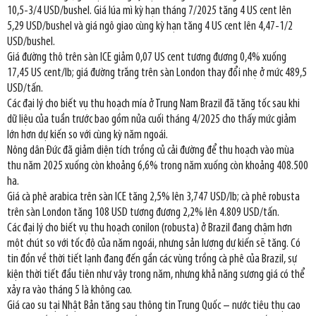
10,5-3/4 USD/bushel. Giá lúa mì kỳ hạn tháng 7/2025 tăng 4 US cent lên
5,29 USD/bushel và giá ngô giao cùng kỳ hạn tăng 4 US cent lên 4,47-1/2
USD/bushel.
Giá đường thô trên sàn ICE giảm 0,07 US cent tương đương 0,4% xuống
17,45 US cent/lb; giá đường trắng trên sàn London thay đổi nhẹ ở mức 489,5
USD/tấn.
Các đại lý cho biết vụ thu hoạch mía ở Trung Nam Brazil đã tăng tốc sau khi
dữ liệu của tuần trước bao gồm nửa cuối tháng 4/2025 cho thấy mức giảm
lớn hơn dự kiến so với cùng kỳ năm ngoái.
Nông dân Đức đã giảm diện tích trồng củ cải đường để thu hoạch vào mùa
thu năm 2025 xuống còn khoảng 6,6% trong năm xuống còn khoảng 408.500
ha.
Giá cà phê arabica trên sàn ICE tăng 2,5% lên 3,747 USD/lb; cà phê robusta
trên sàn London tăng 108 USD tương đương 2,2% lên 4.809 USD/tấn.
Các đại lý cho biết vụ thu hoạch conilon (robusta) ở Brazil đang chậm hơn
một chút so với tốc độ của năm ngoái, nhưng sản lượng dự kiến sẽ tăng. Có
tin đồn về thời tiết lạnh đang đến gần các vùng trồng cà phê của Brazil, sự
kiện thời tiết đầu tiên như vậy trong năm, nhưng khả năng sương giá có thể
xảy ra vào tháng 5 là không cao.
Giá cao su tại Nhật Bản tăng sau thông tin Trung Quốc – nước tiêu thụ cao