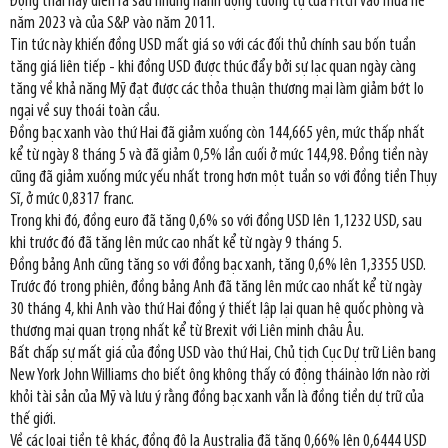
Động thái này diễn ra sau những hành động tương tự của Fitch vào mùa hè
năm 2023 và của S&P vào năm 2011.
Tin tức này khiến đồng USD mất giá so với các đối thủ chính sau bốn tuần
tăng giá liên tiếp - khi đồng USD được thúc đẩy bởi sự lạc quan ngày càng
tăng về khả năng Mỹ đạt được các thỏa thuận thương mại làm giảm bớt lo
ngại về suy thoái toàn cầu.
Đồng bạc xanh vào thứ Hai đã giảm xuống còn 144,665 yên, mức thấp nhất
kể từ ngày 8 tháng 5 và đã giảm 0,5% lần cuối ở mức 144,98. Đồng tiền này
cũng đã giảm xuống mức yếu nhất trong hơn một tuần so với đồng tiền Thụy
Sĩ, ở mức 0,8317 franc.
Trong khi đó, đồng euro đã tăng 0,6% so với đồng USD lên 1,1232 USD, sau
khi trước đó đã tăng lên mức cao nhất kể từ ngày 9 tháng 5.
Đồng bảng Anh cũng tăng so với đồng bạc xanh, tăng 0,6% lên 1,3355 USD.
Trước đó trong phiên, đồng bảng Anh đã tăng lên mức cao nhất kể từ ngày
30 tháng 4, khi Anh vào thứ Hai đồng ý thiết lập lại quan hệ quốc phòng và
thương mại quan trọng nhất kể từ Brexit với Liên minh châu Âu.
Bất chấp sự mất giá của đồng USD vào thứ Hai, Chủ tịch Cục Dự trữ Liên bang
New York John Williams cho biết ông không thấy có động tháinào lớn nào rời
khỏi tài sản của Mỹ và lưu ý rằng đồng bạc xanh vẫn là đồng tiền dự trữ của
thế giới.
Về các loại tiền tệ khác, đồng đô la Australia đã tăng 0,66% lên 0,6444 USD