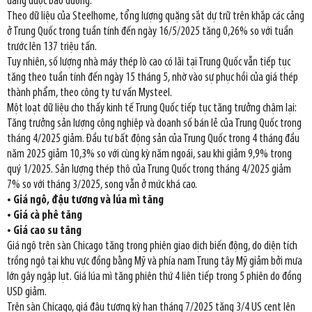
đang được bảo dưỡng.
Theo dữ liệu của Steelhome, tổng lượng quặng sắt dự trữ trên khắp các cảng
ở Trung Quốc trong tuần tính đến ngày 16/5/2025 tăng 0,26% so với tuần
trước lên 137 triệu tấn.
Tuy nhiên, số lượng nhà máy thép lò cao có lãi tại Trung Quốc vẫn tiếp tục
tăng theo tuần tính đến ngày 15 tháng 5, nhờ vào sự phục hồi của giá thép
thành phẩm, theo công ty tư vấn Mysteel.
Một loạt dữ liệu cho thấy kinh tế Trung Quốc tiếp tục tăng trưởng chậm lại:
Tăng trưởng sản lượng công nghiệp và doanh số bán lẻ của Trung Quốc trong
tháng 4/2025 giảm. Đầu tư bất động sản của Trung Quốc trong 4 tháng đầu
năm 2025 giảm 10,3% so với cùng kỳ năm ngoái, sau khi giảm 9,9% trong
quý 1/2025. Sản lượng thép thô của Trung Quốc trong tháng 4/2025 giảm
7% so với tháng 3/2025, song vẫn ở mức khá cao.
• Giá ngô, đậu tương và lúa mì tăng
• Giá cà phê tăng
• Giá cao su tăng
Giá ngô trên sàn Chicago tăng trong phiên giao dịch biến động, do diện tích
trồng ngô tại khu vực đồng bằng Mỹ và phía nam Trung tây Mỹ giảm bởi mưa
lớn gây ngập lụt. Giá lúa mì tăng phiên thứ 4 liên tiếp trong 5 phiên do đồng
USD giảm.
Trên sàn Chicago, giá đậu tương kỳ hạn tháng 7/2025 tăng 3/4 US cent lên