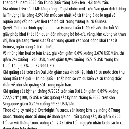
tháng đầu năm 2025 của Trung Quốc tăng 3,4% lên 14,8 triệu tấn.
Giá nhôm trên sàn LME tăng cũng bởi giá nhôm oxit trên Sàn giao dịch tương
lai Thượng Hải tăng 4,5% lên mức cao nhất kể từ tháng 3 do lo ngại về
nguồn cung cấp nguyên liệu thô bô-xít trong tương lai từ Guinea.
Quyết định của chính quyền quân sự Guinea tuần trước về việc thu hồi 51
giấy phép khai thác liên quan đến nhượng bộ bô-xít, vàng, kim cương và than
chì, làm gia tăng thêm sự bất ổn xung quanh các hoạt động khai thác ở
Guinea, ngân hàng Citi cho biết.
Về những kim loại cơ bản khác, giá kẽm giảm 0,6% xuống 2.676 USD/tấn, chì
giảm 2% xuống 1.961 USD, niken giảm 0,9% xuống 15.515 USD trong khi
thiếc tăng 0,3% lên 32.900 USD.
Giá quặng sắt trên sàn Đại Liên giảm sau khi số liệu kinh tế từ nước tiêu thụ
hàng đầu thế giới – Trung Quốc - thấp hơn so với dự kiến và sự không chắc
chắn về nhu cầu quặng sắt trong ngắn hạn.
Giá quặng sắt kỳ hạn tháng 9/2025 trên sàn Đại Liên giảm 0,89% xuống
722,5 CNY (100,15 USD)/tấn; quặng sắt kỳ hạn tháng 6/2025 trên sàn
Singapore giảm 0,71% xuống 99,35 USD/tấn.
Theo công ty môi giới Everbright Futures, sản lượng kim loại nóng ở Trung
Quốc, thường được sử dụng để đánh giá nhu cầu quặng sắt, đã giảm 8.700
tấn so với tháng trước xuống còn 2,45 triệu tấn, nguyên nhân là do các lò cao