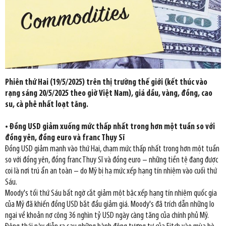
Phiên thứ Hai (19/5/2025) trên thị trường thế giới (kết thúc vào
rạng sáng 20/5/2025 theo giờ Việt Nam), giá dầu, vàng, đồng, cao
su, cà phê nhất loạt tăng.
• Đồng USD giảm xuống mức thấp nhất trong hơn một tuần so với
đồng yên, đồng euro và franc Thụy Sĩ
Đồng USD giảm mạnh vào thứ Hai, chạm mức thấp nhất trong hơn một tuần
so với đồng yên, đồng franc Thụy Sĩ và đồng euro – những tiền tệ đang được
coi là nơi trú ẩn an toàn – do Mỹ bị hạ mức xếp hạng tín nhiệm vào cuối thứ
Sáu.
Moody's tối thứ Sáu bất ngờ cắt giảm một bậc xếp hạng tín nhiệm quốc gia
của Mỹ đã khiến đồng USD bắt đầu giảm giá. Moody's đã trích dẫn những lo
ngại về khoản nợ công 36 nghìn tỷ USD ngày càng tăng của chính phủ Mỹ.