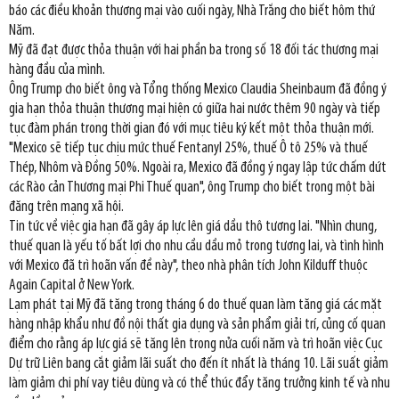
báo các điều khoản thương mại vào cuối ngày, Nhà Trắng cho biết hôm thứ
Năm.
Mỹ đã đạt được thỏa thuận với hai phần ba trong số 18 đối tác thương mại
hàng đầu của mình.
Ông Trump cho biết ông và Tổng thống Mexico Claudia Sheinbaum đã đồng ý
gia hạn thỏa thuận thương mại hiện có giữa hai nước thêm 90 ngày và tiếp
tục đàm phán trong thời gian đó với mục tiêu ký kết một thỏa thuận mới.
"Mexico sẽ tiếp tục chịu mức thuế Fentanyl 25%, thuế Ô tô 25% và thuế
Thép, Nhôm và Đồng 50%. Ngoài ra, Mexico đã đồng ý ngay lập tức chấm dứt
các Rào cản Thương mại Phi Thuế quan", ông Trump cho biết trong một bài
đăng trên mạng xã hội.
Tin tức về việc gia hạn đã gây áp lực lên giá dầu thô tương lai. "Nhìn chung,
thuế quan là yếu tố bất lợi cho nhu cầu dầu mỏ trong tương lai, và tình hình
với Mexico đã trì hoãn vấn đề này", theo nhà phân tích John Kilduff thuộc
Again Capital ở New York.
Lạm phát tại Mỹ đã tăng trong tháng 6 do thuế quan làm tăng giá các mặt
hàng nhập khẩu như đồ nội thất gia dụng và sản phẩm giải trí, củng cố quan
điểm cho rằng áp lực giá sẽ tăng lên trong nửa cuối năm và trì hoãn việc Cục
Dự trữ Liên bang cắt giảm lãi suất cho đến ít nhất là tháng 10. Lãi suất giảm
làm giảm chi phí vay tiêu dùng và có thể thúc đẩy tăng trưởng kinh tế và nhu