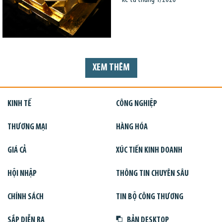
XEM THÊM
KINH TẾ
CÔNG NGHIỆP
THƯƠNG MẠI
HÀNG HÓA
GIÁ CẢ
XÚC TIẾN KINH DOANH
HỘI NHẬP
THÔNG TIN CHUYÊN SÂU
CHÍNH SÁCH
TIN BỘ CÔNG THƯƠNG
SẮP DIỄN RA
BẢN DESKTOP