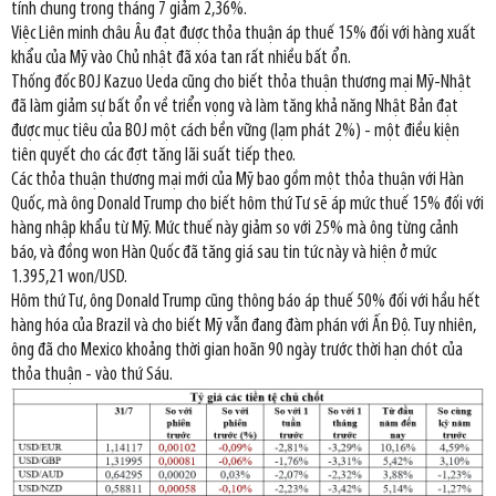
tính chung trong tháng 7 giảm 2,36%.
Việc Liên minh châu Âu đạt được thỏa thuận áp thuế 15% đối với hàng xuất
khẩu của Mỹ vào Chủ nhật đã xóa tan rất nhiều bất ổn.
Thống đốc BOJ Kazuo Ueda cũng cho biết thỏa thuận thương mại Mỹ-Nhật
đã làm giảm sự bất ổn về triển vọng và làm tăng khả năng Nhật Bản đạt
được mục tiêu của BOJ một cách bền vững (lạm phát 2%) - một điều kiện
tiên quyết cho các đợt tăng lãi suất tiếp theo.
Các thỏa thuận thương mại mới của Mỹ bao gồm một thỏa thuận với Hàn
Quốc, mà ông Donald Trump cho biết hôm thứ Tư sẽ áp mức thuế 15% đối với
hàng nhập khẩu từ Mỹ. Mức thuế này giảm so với 25% mà ông từng cảnh
báo, và đồng won Hàn Quốc đã tăng giá sau tin tức này và hiện ở mức
1.395,21 won/USD.
Hôm thứ Tư, ông Donald Trump cũng thông báo áp thuế 50% đối với hầu hết
hàng hóa của Brazil và cho biết Mỹ vẫn đang đàm phán với Ấn Độ. Tuy nhiên,
ông đã cho Mexico khoảng thời gian hoãn 90 ngày trước thời hạn chót của
thỏa thuận - vào thứ Sáu.