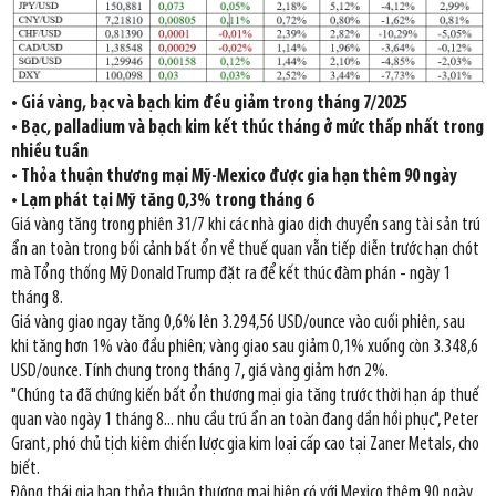
• Giá vàng, bạc và bạch kim đều giảm trong tháng 7/2025
• Bạc, palladium và bạch kim kết thúc tháng ở mức thấp nhất trong
nhiều tuần
• Thỏa thuận thương mại Mỹ-Mexico được gia hạn thêm 90 ngày
• Lạm phát tại Mỹ tăng 0,3% trong tháng 6
Giá vàng tăng trong phiên 31/7 khi các nhà giao dịch chuyển sang tài sản trú
ẩn an toàn trong bối cảnh bất ổn về thuế quan vẫn tiếp diễn trước hạn chót
mà Tổng thống Mỹ Donald Trump đặt ra để kết thúc đàm phán - ngày 1
tháng 8.
Giá vàng giao ngay tăng 0,6% lên 3.294,56 USD/ounce vào cuối phiên, sau
khi tăng hơn 1% vào đầu phiên; vàng giao sau giảm 0,1% xuống còn 3.348,6
USD/ounce. Tính chung trong tháng 7, giá vàng giảm hơn 2%.
"Chúng ta đã chứng kiến bất ổn thương mại gia tăng trước thời hạn áp thuế
quan vào ngày 1 tháng 8... nhu cầu trú ẩn an toàn đang dần hồi phục", Peter
Grant, phó chủ tịch kiêm chiến lược gia kim loại cấp cao tại Zaner Metals, cho
biết.
Động thái gia hạn thỏa thuận thương mại hiện có với Mexico thêm 90 ngày