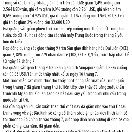
Trong số các kim loại khác, giá nhôm trên sàn LME giảm 1,4% xuống còn
2.564 USD/tấn, giá kẽm giảm 0,9% xuống còn 2.761 USD, giá niken giảm
0,6% xuống còn 14.925 USD, giá chì giảm 1,1% xuống còn 1.969,50 USD và
giá thiếc giảm 2% xuống còn 32.680 USD.
Giá quặng sắt giảm phiên thứ hai liên tiếp xuống mức thấp nhất trong hai
tuần, do dữ liệu hoạt động của các nhà máy Trung Quốc trong tháng 7 yếu
hơn dự kiến.
Hợp đồng quặng sắt giao tháng 9 trên Sàn giao dịch hàng hóa Đại Liên (DCE)
giảm 2,38% xuống còn 779 nhân dân tệ (108,32 USD)/tấn, mức thấp nhất kể
từ ngày 17 tháng 7.
Giá quặng sắt giao tháng 9 trên Sàn giao dịch Singapore giảm 1,83% xuống
còn 99,85 USD/tấn, mức thấp nhất kể từ ngày 16 tháng 7.
Một cuộc khảo sát chính thức cho thấy hoạt động sản xuất của Trung Quốc
trong tháng 7 đã giảm tháng thứ tư liên tiếp, cho thấy đà tăng xuất khẩu
trước khi Mỹ áp thuế quan tăng đã bắt đầu suy yếu trong khi nhu cầu trong
nước vẫn trì trệ.
Giá của nguyên liệu sản xuất thép chủ chốt này đã giảm nhẹ vào thứ Tư sau
khi hy vọng về việc Bắc Kinh sẽ công bố thêm các biện pháp kích thích kinh tế
tại cuộc họp Bộ Chính trị vào tháng 7, cuộc họp định hình hướng đi kinh tế cho
phần còn lại của năm, đã giảm dần.