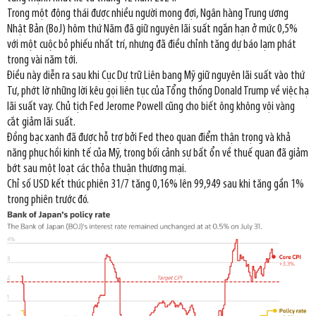
Trong một động thái được nhiều người mong đợi, Ngân hàng Trung ương
Nhật Bản (BoJ) hôm thứ Năm đã giữ nguyên lãi suất ngắn hạn ở mức 0,5%
với một cuộc bỏ phiếu nhất trí, nhưng đã điều chỉnh tăng dự báo lạm phát
trong vài năm tới.
Điều này diễn ra sau khi Cục Dự trữ Liên bang Mỹ giữ nguyên lãi suất vào thứ
Tư, phớt lờ những lời kêu gọi liên tục của Tổng thống Donald Trump về việc hạ
lãi suất vay. Chủ tịch Fed Jerome Powell cũng cho biết ông không vội vàng
cắt giảm lãi suất.
Đồng bạc xanh đã được hỗ trợ bởi Fed theo quan điểm thận trọng và khả
năng phục hồi kinh tế của Mỹ, trong bối cảnh sự bất ổn về thuế quan đã giảm
bớt sau một loạt các thỏa thuận thương mại.
Chỉ số USD kết thúc phiên 31/7 tăng 0,16% lên 99,949 sau khi tăng gần 1%
trong phiên trước đó.