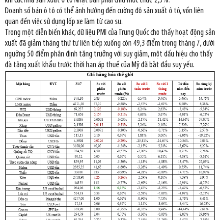
khi các nhà sản xuất ô tô Nhật Bản phải chịu mức thuế 2,5%.
Doanh số bán ô tô có thể ảnh hưởng đến cường độ sản xuất ô tô, vốn liên
quan đến việc sử dụng lốp xe làm từ cao su.
Trong một diễn biến khác, dữ liệu PMI của Trung Quốc cho thấy hoạt động sản
xuất đã giảm tháng thứ tư liên tiếp xuống còn 49,3 điểm trong tháng 7, dưới
ngưỡng 50 điểm phân định tăng trưởng với suy giảm, một dấu hiệu cho thấy
đà tăng xuất khẩu trước thời hạn áp thuế của Mỹ đã bắt đầu suy yếu.