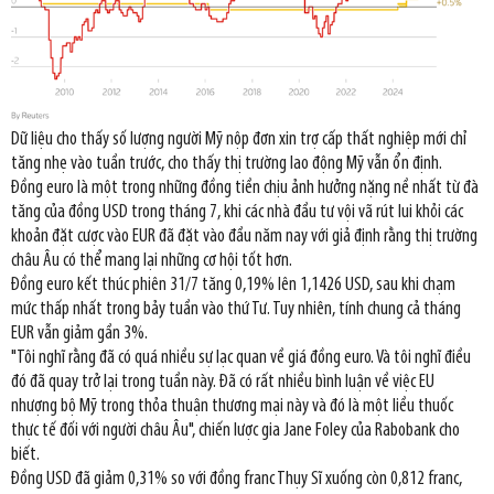
Dữ liệu cho thấy số lượng người Mỹ nộp đơn xin trợ cấp thất nghiệp mới chỉ
tăng nhẹ vào tuần trước, cho thấy thị trường lao động Mỹ vẫn ổn định.
Đồng euro là một trong những đồng tiền chịu ảnh hưởng nặng nề nhất từ đà
tăng của đồng USD trong tháng 7, khi các nhà đầu tư vội vã rút lui khỏi các
khoản đặt cược vào EUR đã đặt vào đầu năm nay với giả định rằng thị trường
châu Âu có thể mang lại những cơ hội tốt hơn.
Đồng euro kết thúc phiên 31/7 tăng 0,19% lên 1,1426 USD, sau khi chạm
mức thấp nhất trong bảy tuần vào thứ Tư. Tuy nhiên, tính chung cả tháng
EUR vẫn giảm gần 3%.
"Tôi nghĩ rằng đã có quá nhiều sự lạc quan về giá đồng euro. Và tôi nghĩ điều
đó đã quay trở lại trong tuần này. Đã có rất nhiều bình luận về việc EU
nhượng bộ Mỹ trong thỏa thuận thương mại này và đó là một liều thuốc
thực tế đối với người châu Âu", chiến lược gia Jane Foley của Rabobank cho
biết.
Đồng USD đã giảm 0,31% so với đồng franc Thụy Sĩ xuống còn 0,812 franc,