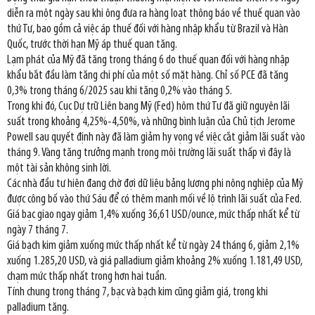
diễn ra một ngày sau khi ông đưa ra hàng loạt thông báo về thuế quan vào
thứ Tư, bao gồm cả việc áp thuế đối với hàng nhập khẩu từ Brazil và Hàn
Quốc, trước thời hạn Mỹ áp thuế quan tăng.
Lạm phát của Mỹ đã tăng trong tháng 6 do thuế quan đối với hàng nhập
khẩu bắt đầu làm tăng chi phí của một số mặt hàng. Chỉ số PCE đã tăng
0,3% trong tháng 6/2025 sau khi tăng 0,2% vào tháng 5.
Trong khi đó, Cục Dự trữ Liên bang Mỹ (Fed) hôm thứ Tư đã giữ nguyên lãi
suất trong khoảng 4,25%-4,50%, và những bình luận của Chủ tịch Jerome
Powell sau quyết định này đã làm giảm hy vọng về việc cắt giảm lãi suất vào
tháng 9. Vàng tăng trưởng mạnh trong môi trường lãi suất thấp vì đây là
một tài sản không sinh lời.
Các nhà đầu tư hiện đang chờ đợi dữ liệu bảng lương phi nông nghiệp của Mỹ
được công bố vào thứ Sáu để có thêm manh mối về lộ trình lãi suất của Fed.
Giá bạc giao ngay giảm 1,4% xuống 36,61 USD/ounce, mức thấp nhất kể từ
ngày 7 tháng 7.
Giá bạch kim giảm xuống mức thấp nhất kể từ ngày 24 tháng 6, giảm 2,1%
xuống 1.285,20 USD, và giá palladium giảm khoảng 2% xuống 1.181,49 USD,
chạm mức thấp nhất trong hơn hai tuần.
Tính chung trong tháng 7, bạc và bạch kim cũng giảm giá, trong khi
palladium tăng.