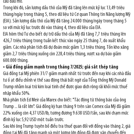
cầu dầu mỏ.
Trong khi đó, sản lượng dầu thô của Mỹ đã tăng lên mức kỷ lục 13,49 triệu
thùng/ngày trong tháng 5, theo dữ liệu từ Cơ quan Thông tin Năng lượng Mỹ
(EIA). Sản lượng dầu thô của Mỹ đã tăng 24.000 thùng/ngày trong tháng 5
so với mức kỷ lục trước đó vào tháng 4, theo dữ liệu của EIA.
EIA hôm thứ Tư cho biết dự trữ dầu thô của Mỹ đã tăng 7,7 triệu thùng lên
426,7 triệu thùng trong tuần kết thúc vào ngày 25 tháng 7, do xuất khẩu
giảm. Các nhà phân tích đã dự đoán mức giảm 1,3 triệu thùng. Tồn kho xăng
giảm 2,7 triệu thùng xuống còn 228,4 triệu thùng, vượt xa dự báo giảm
600.000 thùng.
• Giá đồng giảm mạnh trong tháng 7/2025; giá sắt thép tăng
Giá đồng tại Mỹ phiên 31/7 giảm mạnh nhất từ trước đến nay khi các nhà đầu
tư ồ ạt điều chỉnh vị thế sau động thái bất ngờ của Tổng thống Mỹ Donald
Trump nhằm loại trừ kim loại tinh chế được giao dịch rộng rãi khỏi mức thuế
nhập khẩu 50%.
Nhà phân tích Ed Meir của Marex cho biết: "Tác động từ thông báo của ông
Trump ... là rất lớn". Giá đồng kỳ hạn tháng 9 trên sàn Comex của Mỹ đã giảm
22% xuống còn 4,37 USD/lb, tương đương 9.638 USD/tấn, sau khi chạm mức
đỉnh kỷ lục 5,92 USD một tuần trước.
Sau khi ông Trump tuyên bố điều tra thuế quan đối với đồng vào tháng 2, giá
đồng tại Mỹ đã tăng mạnh và một lượng lớn đồng đã được vận chuyển đến