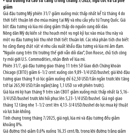
• Giá đường và cao su tăng trong tháng 7/2025; ngũ cốc và cà phê
giảm
Giá đậu tương Mỹ phiên 31/7 giảm xuống mức thấp nhất kể từ tháng 4 do
thời tiết thuận lợi cho mùa màng tại Mỹ và nhu cầu yếu từ Trung Quốc. Giá
bột đậu tương và lúa mì cũng giảm thấp do nguồn cung dồi dào.
Nông dân Mỹ dự kiến sẽ thu hoạch một vụ ngô kỷ lục vào mùa thu này và
một vụ đậu tương bội thu nhờ thời tiết thuận lợi. Các nhà phân tích cho biết
họ cũng đang chật vật vì nhu cầu xuất khẩu đậu tương và lúa mì ảm đạm.
"Nguồn cung trên thị trường thế giới vẫn dồi dào", Don Roose, chủ tịch công
ty môi giới U.S. Commodities, nhận định về lúa mì.
Phiên 31/7, giá đậu tương giao tháng 11 trên Sở Giao dịch Chứng khoán
Chicago (CBTO) giảm 6-1/2 cent xuống còn 9,89-1/4 USD/bushel; giá khô đậu
tương giao tháng 9 có lúc giảm xuống chỉ 62,50 USD/tấn ngắn trước khi tăng
trở lại 265,90 USD/tấn ngắn(tăng 1,1 USD so với phiên trước).
Giá lúa mì kỳ hạn tháng 9 trên sàn CBOT giảm xuống mức thấp nhất là 5,16-
3/4 USD/bushel trước khi hồi phục lên 5,23-1/4 USD/bushel. Giá ngô giao
tháng 12 tăng nhẹ 1-1/2 cent lên 4,13-3/4 USD/bushel do lực mua kỹ thuật
và lực bán khống.
Tính chung trong tháng 7/2025, giá ngô, lúa mì và đậu tương đều giảm
khoảng 8%.
Giá đường thô giảm 0,6% xuống 16,35 cent/lb, trong khi đường trắng giảm