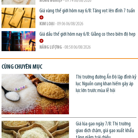
NÔNG NGHIỆP
- 09:14 06/08/2026
Giá vàng thế giới hôm nay 6/8: Tăng vọt lên đỉnh 7 tuần
KIM LOẠI
- 09:06 06/08/2026
Giá dầu thế giới hôm nay 6/8: Giằng co theo biên độ hẹp
NĂNG LƯỢNG
- 08:58 06/08/2026
CÙNG CHUYÊN MỤC
Thị trường đường Ấn Độ lập đỉnh kỷ
lục: Nguồn cung khan hiếm gây áp
lực lớn trước mùa lễ hội
Giá lúa gạo ngày 7/8: Thị trường
giao dịch chậm, giá gạo xuất khẩu
tăng giảm trái chiều