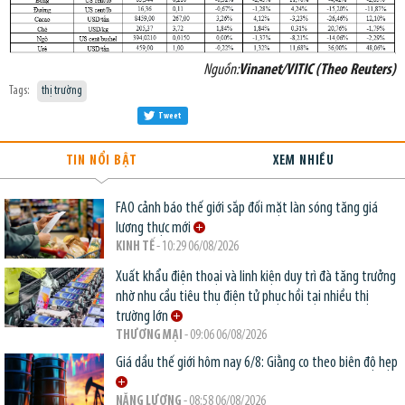
Nguồn:
Vinanet/VITIC (Theo Reuters)
Tags:
thị trường
Tweet
TIN NỔI BẬT
XEM NHIỀU
FAO cảnh báo thế giới sắp đối mặt làn sóng tăng giá
lương thực mới
KINH TẾ
- 10:29 06/08/2026
Xuất khẩu điện thoại và linh kiện duy trì đà tăng trưởng
nhờ nhu cầu tiêu thụ điện tử phục hồi tại nhiều thị
trường lớn
THƯƠNG MẠI
- 09:06 06/08/2026
Giá dầu thế giới hôm nay 6/8: Giằng co theo biên độ hẹp
NĂNG LƯỢNG
- 08:58 06/08/2026