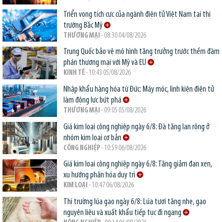
Triển vọng tích cực của ngành điện tử Việt Nam tại thị
trường Bắc Mỹ
THƯƠNG MẠI
- 08:30 04/08/2026
Trung Quốc bảo vệ mô hình tăng trưởng trước thềm đàm
phán thương mại với Mỹ và EU
KINH TẾ
- 10:43 05/08/2026
Nhập khẩu hàng hóa từ Đức: Máy móc, linh kiện điện tử
làm động lực bứt phá
THƯƠNG MẠI
- 09:05 05/08/2026
Giá kim loại công nghiệp ngày 6/8: Đà tăng lan rộng ở
nhóm kim loại cơ bản
CÔNG NGHIỆP
- 10:59 06/08/2026
Giá kim loại công nghiệp ngày 6/8: Tăng giảm đan xen,
xu hướng phân hóa duy trì
KIM LOẠI
- 10:47 06/08/2026
Thị trường lúa gạo ngày 6/8: Lúa tươi tăng nhẹ, gạo
nguyên liệu và xuất khẩu tiếp tục đi ngang