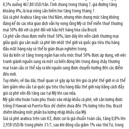
0,5% xuống 467,80 USD/tấn. Tính chung trong tháng 7, giá đường tăng
khoảng 4%, là loại nông sản hiếm hoi tăng trong tháng 7.
Giá cà phê Arabica tăng vào thứ Năm, nhưng nhìn chung mức tăng không
đáng kể do các nhà giao dịch vẫn hy vọng rằng Mỹ có thể miễn thuế thương
mại 50% đối với cà phê đối với hầu hết hàng hóa của Brazil.
Cà phê vẫn chưa được miễn thuế 50%, làm dấy lên viễn cảnh thương mại
giữa quốc gia sản xuất cà phê lớn nhất thế giới và quốc gia tiêu thụ hàng
đầu mặt hàng này có thể bị gián đoạn nghiêm trọng.
Giá dự kiến sẽ tăng trong ngắn hạn nếu mức thuế 50% được áp dụng, với việc
tranh giành nguồn cung và một sự biến động lớn trong dòng chảy thương
mại toàn cầu có thể xảy ra khi nguồn cung được chuyển hướng đến các điểm
đến mới.
Tuy nhiên, về lâu dài, thuế quan sẽ gây áp lực lên giá cà phê thế giới vì có thể
làm giảm nhu cầu tại quốc gia tiêu thụ hàng đầu thế giới này bằng cách đẩy
giá cà phê vốn đã tăng cao tại Mỹ lên cao nữa.
Mỹ gần như hoàn toàn phụ thuộc vào nhập khẩu cà phê, với sản lượng được
trồng ở Hawaii và Puerto Rico chỉ chiếm chưa đến 1% lượng tiêu thụ. Brazil
chiếm khoảng một phần ba lượng nhập khẩu của Mỹ.
Giá cà phê arabica trên sàn ICE, được coi là giá chuẩn toàn cầu, tăng 0,8% lên
2,958 USD/lb trong phiên 31/7, sau khi đóng cửa giảm 1% vào thứ Tư, trong