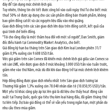
đây để tận dụng mức chênh lệch giá.
Tuy nhiên, thông tin chi tiết được công bố vào cuối ngày thứ Tư cho biết mức
thuế 50% sẽ được áp dụng cho các sản phẩm đồng bán thành phẩm, không
bao gồm đồng catốt và các nguyên liệu đầu vào như quặng.
Giao dịch đồng trên các sàn giao dịch lớn dựa trên đồng catốt, kết quả của
quá trình chế biến đồng.
"Tôi cho rằng đây là một thảm họa đối với một số người", Dan Smith, giám
đốc điều hành tại Commodity Market Analytics, cho biết.
Giá đồng kỳ hạn ba tháng trên Sàn giao dịch Kim loại London phiên 31/7
giảm 0,9% xuống còn 9.608 USD/tấn.
Việc giá giảm trên sàn Comex đã khiến mức chênh lệch giá giữa sàn Comex so
với sàn LME, vốn được giao dịch ở mức khoảng 3.000 USD/tấn vào tuần trước,
giảm nhẹ vào thứ Năm, mặc dù đôi khi dao động trở lại mức chênh lệch khiêm
tốn.
Hợp đồng đồng được giao dịch nhiều nhất trên Sàn giao dịch tương lai
Thượng Hải giảm 1,3% xuống còn 78.040 nhân dân tệ (10.850,95 USD)/tấn.
Một yếu tố khác cũng gây áp lực lên giá là dữ liệu cho thấy hoạt động sản
xuất tại Trung Quốc, quốc gia tiêu thụ kim loại hàng đầu, đã giảm tháng thứ
tư liên tiếp. Dự báo giá đồng có thể sẽ vẫn yếu trong ngắn hạn, một phần do
nhu cầu theo mùa giảm.