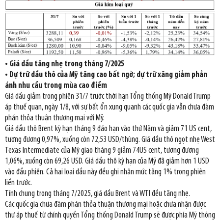
• Giá dầu tăng nhẹ trong tháng 7/2025
• Dự trữ dầu thô của Mỹ tăng cao bất ngờ; dự trữ xăng giảm phản
ánh nhu cầu trong mùa cao điểm
Giá dầu giảm trong phiên 31/7 trước thời hạn Tổng thống Mỹ Donald Trump
áp thuế quan, ngày 1/8, với sự bất ổn xung quanh các quốc gia vẫn chưa đàm
phán thỏa thuận thương mại với Mỹ.
Giá dầu thô Brent kỳ hạn tháng 9 đáo hạn vào thứ Năm và giảm 71 US cent,
tương đương 0,97%, xuống còn 72,53 USD/thùng. Giá dầu thô ngọt nhẹ West
Texas Intermediate của Mỹ giao tháng 9 giảm 74US cent, tương đương
1,06%, xuống còn 69,26 USD. Giá dầu thô kỳ hạn của Mỹ đã giảm hơn 1 USD
vào đầu phiên. Cả hai loại dầu này đều ghi nhận mức tăng 1% trong phiên
liền trước.
Tính chung trong tháng 7/2025, giá dầu Brent và WTI đều tăng nhẹ.
Các quốc gia chưa đàm phán thỏa thuận thương mại hoặc chưa nhận được
thư áp thuế từ chính quyền Tổng thống Donald Trump sẽ được phía Mỹ thông