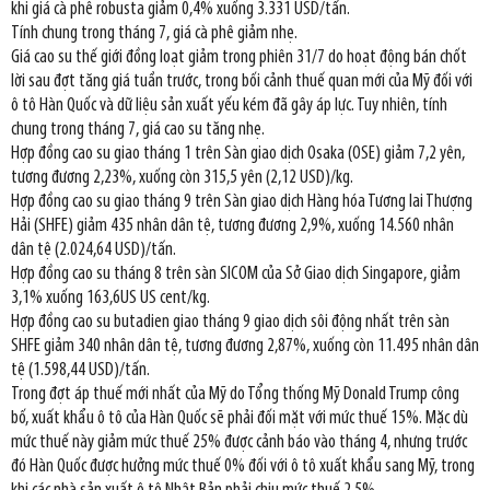
khi giá cà phê robusta giảm 0,4% xuống 3.331 USD/tấn.
Tính chung trong tháng 7, giá cà phê giảm nhẹ.
Giá cao su thế giới đồng loạt giảm trong phiên 31/7 do hoạt động bán chốt
lời sau đợt tăng giá tuần trước, trong bối cảnh thuế quan mới của Mỹ đối với
ô tô Hàn Quốc và dữ liệu sản xuất yếu kém đã gây áp lực. Tuy nhiên, tính
chung trong tháng 7, giá cao su tăng nhẹ.
Hợp đồng cao su giao tháng 1 trên Sàn giao dịch Osaka (OSE) giảm 7,2 yên,
tương đương 2,23%, xuống còn 315,5 yên (2,12 USD)/kg.
Hợp đồng cao su giao tháng 9 trên Sàn giao dịch Hàng hóa Tương lai Thượng
Hải (SHFE) giảm 435 nhân dân tệ, tương đương 2,9%, xuống 14.560 nhân
dân tệ (2.024,64 USD)/tấn.
Hợp đồng cao su tháng 8 trên sàn SICOM của Sở Giao dịch Singapore, giảm
3,1% xuống 163,6US US cent/kg.
Hợp đồng cao su butadien giao tháng 9 giao dịch sôi động nhất trên sàn
SHFE giảm 340 nhân dân tệ, tương đương 2,87%, xuống còn 11.495 nhân dân
tệ (1.598,44 USD)/tấn.
Trong đợt áp thuế mới nhất của Mỹ do Tổng thống Mỹ Donald Trump công
bố, xuất khẩu ô tô của Hàn Quốc sẽ phải đối mặt với mức thuế 15%. Mặc dù
mức thuế này giảm mức thuế 25% được cảnh báo vào tháng 4, nhưng trước
đó Hàn Quốc được hưởng mức thuế 0% đối với ô tô xuất khẩu sang Mỹ, trong