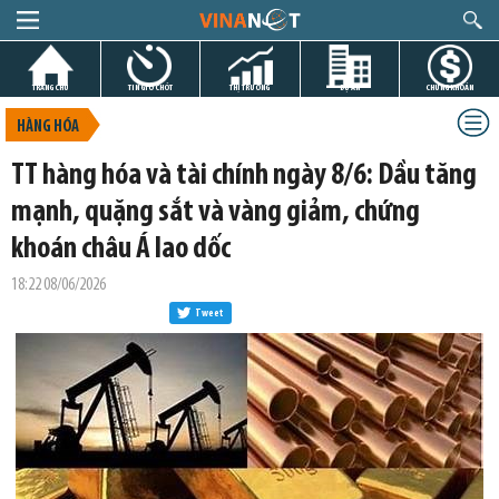
TRANG CHỦ
TIN GIỜ CHÓT
THỊ TRƯỜNG
DỰ ÁN
CHỨNG KHOÁN
HÀNG HÓA
TT hàng hóa và tài chính ngày 8/6: Dầu tăng
mạnh, quặng sắt và vàng giảm, chứng
khoán châu Á lao dốc
18:22 08/06/2026
Tweet