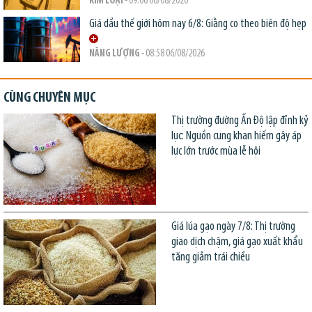
KIM LOẠI
- 09:06 06/08/2026
Giá dầu thế giới hôm nay 6/8: Giằng co theo biên độ hẹp
NĂNG LƯỢNG
- 08:58 06/08/2026
CÙNG CHUYÊN MỤC
Thị trường đường Ấn Độ lập đỉnh kỷ
lục: Nguồn cung khan hiếm gây áp
lực lớn trước mùa lễ hội
Giá lúa gạo ngày 7/8: Thị trường
giao dịch chậm, giá gạo xuất khẩu
tăng giảm trái chiều