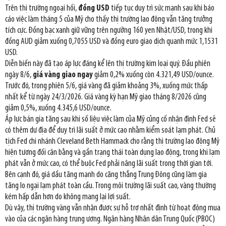
Trên thị trường ngoại hối,
đồng USD
tiếp tục duy trì sức mạnh sau khi báo
cáo việc làm tháng 5 của Mỹ cho thấy thị trường lao động vẫn tăng trưởng
tích cực. Đồng bạc xanh giữ vững trên ngưỡng 160 yen Nhật/USD, trong khi
đồng AUD giảm xuống 0,7055 USD và đồng euro giao dịch quanh mức 1,1531
USD.
Diễn biến này đã tạo áp lực đáng kể lên thị trường kim loại quý. Đầu phiên
ngày 8/6,
giá vàng giao ngay
giảm 0,2% xuống còn 4.321,49 USD/ounce.
Trước đó, trong phiên 5/6, giá vàng đã giảm khoảng 3%, xuống mức thấp
nhất kể từ ngày 24/3/2026. Giá vàng kỳ hạn Mỹ giao tháng 8/2026 cũng
giảm 0,5%, xuống 4.345,6 USD/ounce.
Áp lực bán gia tăng sau khi số liệu việc làm của Mỹ củng cố nhận định Fed sẽ
có thêm dư địa để duy trì lãi suất ở mức cao nhằm kiểm soát lạm phát. Chủ
tịch Fed chi nhánh Cleveland Beth Hammack cho rằng thị trường lao động Mỹ
hiện tương đối cân bằng và gần trạng thái toàn dụng lao động, trong khi lạm
phát vẫn ở mức cao, có thể buộc Fed phải nâng lãi suất trong thời gian tới.
Bên cạnh đó, giá dầu tăng mạnh do căng thẳng Trung Đông cũng làm gia
tăng lo ngại lạm phát toàn cầu. Trong môi trường lãi suất cao, vàng thường
kém hấp dẫn hơn do không mang lại lợi suất.
Dù vậy, thị trường vàng vẫn nhận được sự hỗ trợ nhất định từ hoạt động mua
vào của các ngân hàng trung ương. Ngân hàng Nhân dân Trung Quốc (PBOC)