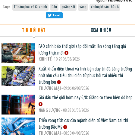
Nguồn:
Vinanet/VITIC
Tags:
TT hàng hóa và tài chính
Dầu
quặng sắt
vàng
chứng khoán châu Á
Tweet
TIN NỔI BẬT
XEM NHIỀU
FAO cảnh báo thế giới sắp đối mặt làn sóng tăng giá
lương thực mới
KINH TẾ
- 10:29 06/08/2026
Xuất khẩu điện thoại và linh kiện duy trì đà tăng trưởng
nhờ nhu cầu tiêu thụ điện tử phục hồi tại nhiều thị
trường lớn
THƯƠNG MẠI
- 09:06 06/08/2026
Giá dầu thế giới hôm nay 6/8: Giằng co theo biên độ hẹp
NĂNG LƯỢNG
- 08:58 06/08/2026
Triển vọng tích cực của ngành điện tử Việt Nam tại thị
trường Bắc Mỹ
THƯƠNG MẠI
- 08:30 04/08/2026