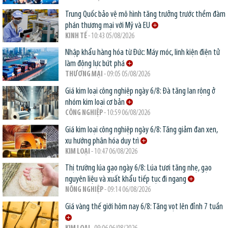
Trung Quốc bảo vệ mô hình tăng trưởng trước thềm đàm
phán thương mại với Mỹ và EU
KINH TẾ
- 10:43 05/08/2026
Nhập khẩu hàng hóa từ Đức: Máy móc, linh kiện điện tử
làm động lực bứt phá
THƯƠNG MẠI
- 09:05 05/08/2026
Giá kim loại công nghiệp ngày 6/8: Đà tăng lan rộng ở
nhóm kim loại cơ bản
CÔNG NGHIỆP
- 10:59 06/08/2026
Giá kim loại công nghiệp ngày 6/8: Tăng giảm đan xen,
xu hướng phân hóa duy trì
KIM LOẠI
- 10:47 06/08/2026
Thị trường lúa gạo ngày 6/8: Lúa tươi tăng nhẹ, gạo
nguyên liệu và xuất khẩu tiếp tục đi ngang
NÔNG NGHIỆP
- 09:14 06/08/2026
Giá vàng thế giới hôm nay 6/8: Tăng vọt lên đỉnh 7 tuần