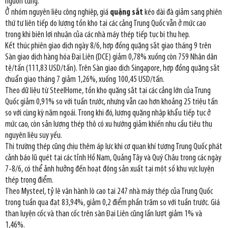
nguồn cung.
Ở nhóm nguyên liệu công nghiệp, giá
quặng sắt
kéo dài đà giảm sang phiên
thứ tư liên tiếp do lượng tồn kho tại các cảng Trung Quốc vẫn ở mức cao
trong khi biên lợi nhuận của các nhà máy thép tiếp tục bị thu hẹp.
Kết thúc phiên giao dịch ngày 8/6, hợp đồng quặng sắt giao tháng 9 trên
Sàn giao dịch hàng hóa Đại Liên (DCE) giảm 0,78% xuống còn 759 Nhân dân
tệ/tấn (111,83 USD/tấn). Trên Sàn giao dịch Singapore, hợp đồng quặng sắt
chuẩn giao tháng 7 giảm 1,26%, xuống 100,45 USD/tấn.
Theo dữ liệu từ SteelHome, tồn kho quặng sắt tại các cảng lớn của Trung
Quốc giảm 0,91% so với tuần trước, nhưng vẫn cao hơn khoảng 25 triệu tấn
so với cùng kỳ năm ngoái. Trong khi đó, lượng quặng nhập khẩu tiếp tục ở
mức cao, còn sản lượng thép thô có xu hướng giảm khiến nhu cầu tiêu thụ
nguyên liệu suy yếu.
Thị trường thép cũng chịu thêm áp lực khi cơ quan khí tượng Trung Quốc phát
cảnh báo lũ quét tại các tỉnh Hồ Nam, Quảng Tây và Quý Châu trong các ngày
7-8/6, có thể ảnh hưởng đến hoạt động sản xuất tại một số khu vực luyện
thép trọng điểm.
Theo Mysteel, tỷ lệ vận hành lò cao tại 247 nhà máy thép của Trung Quốc
trong tuần qua đạt 83,94%, giảm 0,2 điểm phần trăm so với tuần trước. Giá
than luyện cốc và than cốc trên sàn Đại Liên cũng lần lượt giảm 1% và
1,46%.