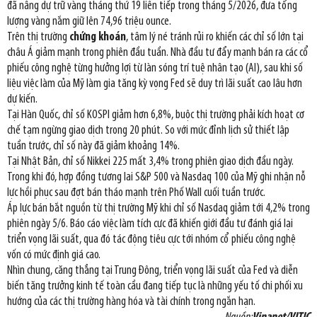
đã nâng dự trữ vàng tháng thứ 19 liên tiếp trong tháng 5/2026, đưa tổng
lượng vàng nắm giữ lên 74,96 triệu ounce.
Trên thị trường
chứng khoán
, tâm lý né tránh rủi ro khiến các chỉ số lớn tại
châu Á giảm mạnh trong phiên đầu tuần. Nhà đầu tư đẩy mạnh bán ra các cổ
phiếu công nghệ từng hưởng lợi từ làn sóng trí tuệ nhân tạo (AI), sau khi số
liệu việc làm của Mỹ làm gia tăng kỳ vọng Fed sẽ duy trì lãi suất cao lâu hơn
dự kiến.
Tại Hàn Quốc, chỉ số KOSPI giảm hơn 6,8%, buộc thị trường phải kích hoạt cơ
chế tạm ngừng giao dịch trong 20 phút. So với mức đỉnh lịch sử thiết lập
tuần trước, chỉ số này đã giảm khoảng 14%.
Tại Nhật Bản, chỉ số Nikkei 225 mất 3,4% trong phiên giao dịch đầu ngày.
Trong khi đó, hợp đồng tương lai S&P 500 và Nasdaq 100 của Mỹ ghi nhận nỗ
lực hồi phục sau đợt bán tháo mạnh trên Phố Wall cuối tuần trước.
Áp lực bán bắt nguồn từ thị trường Mỹ khi chỉ số Nasdaq giảm tới 4,2% trong
phiên ngày 5/6. Báo cáo việc làm tích cực đã khiến giới đầu tư đánh giá lại
triển vọng lãi suất, qua đó tác động tiêu cực tới nhóm cổ phiếu công nghệ
vốn có mức định giá cao.
Nhìn chung, căng thẳng tại Trung Đông, triển vọng lãi suất của Fed và diễn
biến tăng trưởng kinh tế toàn cầu đang tiếp tục là những yếu tố chi phối xu
hướng của các thị trường hàng hóa và tài chính trong ngắn hạn.