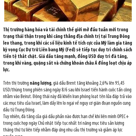
Thị trường hàng hóa và tài chính thế giới mở đầu tuần mới trong
trạng thái thận trọng khi căng thẳng địa chính trị tại Trung Đông
leo thang, trong khi các số liệu kinh tế tích cực của Mỹ làm gia tăng
kỳ vọng Cục Dự trữ Liên bang Mỹ (Fed) sẽ tiếp tục duy trì chính sách
tiền tệ thắt chặt. Giá dầu tăng mạnh, đồng USD duy trì đà tăng,
trong khi vàng, quặng sắt và chứng khoán châu Á đồng loạt chịu áp
lực.
Trên thị trường
năng lượng
, giá dầu Brent tăng khoảng 2,6% lên 95,45
USD/thùng trong phiên sáng ngày 8/6 sau khi Israel tiến hành cuộc tấn công
nhằm vào Beirut. Động thái này đã khiến Iran phóng loạt tên lửa đáp trả vào
các mục tiêu của Israel, làm dấy lên lo ngại về nguy cơ gián đoạn nguồn cung
dầu từ Trung Đông.
Tuy nhiên, đà tăng của giá dầu phần nào được hạn chế khi liên minh OPEC+
trong cuộc họp ngày Chủ nhật tiếp tục nhất trí nâng mục tiêu sản lượng
tháng thứ tư liên tiếp nhằm đáp ứng nhu cầu thị trường và giảm áp lực