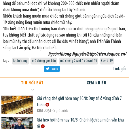
hàng để bán, mỗi đợt chỉ về khoảng 200-300 chiếc nên nhiều người chậm
chân không mua được", chủ cửa hàng tại Tây Sơn nói.
Nhiều khách hàng muốn mua chiếc mũ chống giọt bắn ngăn ngừa dịch Covid-
19 cũng nóng lòng muốn mua chiếc mũ này.
"Khi biết được trên thị trường bán chiếc mũ có chức năng ngăn ngừa giọt bắn,
tuy không biết thật sự tác dụng ra sao nhưng khi tôi tới cửa những nơi bán
loại mũ này thì đều nhận được cái lắc đầu vì hết hàng", anh Trần Văn Thành
sống tại Cầu giấy, Hà Nội cho biết.
Nguồn:
Hương Nguyễn/http://ttvn.toquoc.vn/
Tags:
khẩu trang
mũ chống giọt bắn
mũ chống Covid-19 Covid-19
Covid-19
Link gốc
Tweet
TIN NỔI BẬT
XEM NHIỀU
Giá vàng thế giới hôm nay 10/8: Duy trì ở vùng đỉnh 7
tuần
KIM LOẠI
- 5 giờ trước
Giá heo hơi hôm nay 10/8: Chênh lệch ba miền vẫn khá
rõ