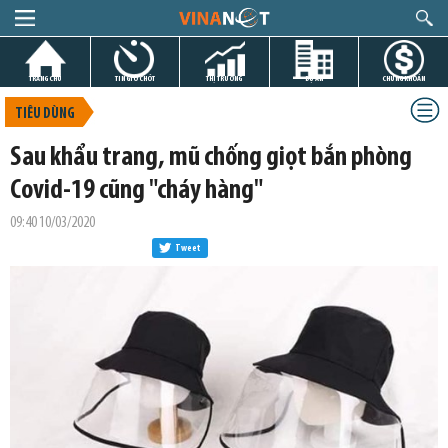
TRANG CHỦ
TIN GIỜ CHÓT
THỊ TRƯỜNG
DỰ ÁN
CHỨNG KHOÁN
TIÊU DÙNG
Sau khẩu trang, mũ chống giọt bắn phòng
Covid-19 cũng "cháy hàng"
09:40 10/03/2020
Tweet