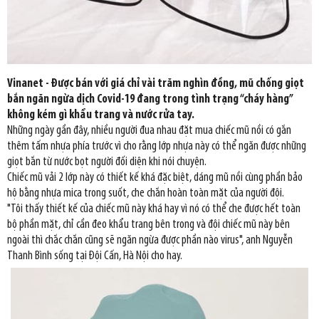
Vinanet - Được bán với giá chỉ vài trăm nghìn đồng, mũ chống giọt
bắn ngăn ngừa dịch Covid-19 đang trong tình trạng “cháy hàng”
không kém gì khẩu trang và nước rửa tay.
Những ngày gần đây, nhiều người đua nhau đặt mua chiếc mũ nồi có gắn
thêm tấm nhựa phía trước vì cho rằng lớp nhựa này có thể ngăn được những
giọt bắn từ nước bọt người đối diện khi nói chuyện.
Chiếc mũ vải 2 lớp này có thiết kế khá đặc biệt, dáng mũ nồi cùng phần bảo
hộ bằng nhựa mica trong suốt, che chắn hoàn toàn mặt của người đội.
"Tôi thấy thiết kế của chiếc mũ này khá hay vì nó có thể che được hết toàn
bộ phần mặt, chỉ cần đeo khẩu trang bên trong và đội chiếc mũ này bên
ngoài thì chắc chắn cũng sẽ ngăn ngừa được phần nào virus", anh Nguyễn
Thanh Bình sống tại Đội Cấn, Hà Nội cho hay.