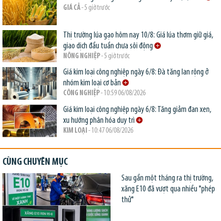
GIÁ CẢ
- 5 giờ trước
Thị trường lúa gạo hôm nay 10/8: Giá lúa thơm giữ giá,
giao dịch đầu tuần chưa sôi động
NÔNG NGHIỆP
- 5 giờ trước
Giá kim loại công nghiệp ngày 6/8: Đà tăng lan rộng ở
nhóm kim loại cơ bản
CÔNG NGHIỆP
- 10:59 06/08/2026
Giá kim loại công nghiệp ngày 6/8: Tăng giảm đan xen,
xu hướng phân hóa duy trì
KIM LOẠI
- 10:47 06/08/2026
CÙNG CHUYÊN MỤC
Sau gần một tháng ra thị trường,
xăng E10 đã vượt qua nhiều "phép
thử"