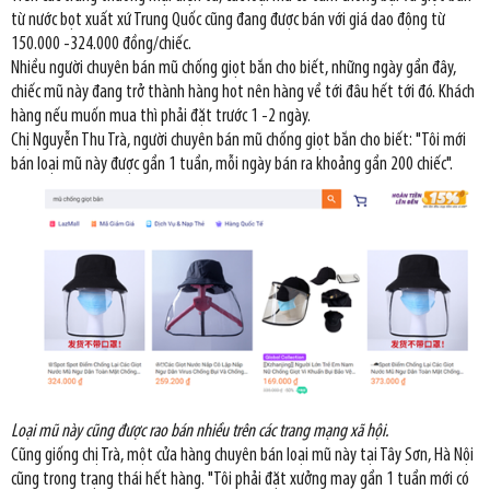
từ nước bọt xuất xứ Trung Quốc cũng đang được bán với giá dao động từ
150.000 -324.000 đồng/chiếc.
Nhiều người chuyên bán mũ chống giọt bắn cho biết, những ngày gần đây,
chiếc mũ này đang trở thành hàng hot nên hàng về tới đâu hết tới đó. Khách
hàng nếu muốn mua thì phải đặt trước 1 -2 ngày.
Chị Nguyễn Thu Trà, người chuyên bán mũ chống giọt bắn cho biết: "Tôi mới
bán loại mũ này được gần 1 tuần, mỗi ngày bán ra khoảng gần 200 chiếc".
Loại mũ này cũng được rao bán nhiều trên các trang mạng xã hội.
Cũng giống chị Trà, một cửa hàng chuyên bán loại mũ này tại Tây Sơn, Hà Nội
cũng trong trạng thái hết hàng. "Tôi phải đặt xưởng may gần 1 tuần mới có