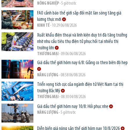
NÔNG NGHIỆP
- 5 giờ trước
FAO cảnh báo thế giới sắp đối mặt làn sóng tăng giá
lương thực mới
KINH TẾ
- 10:29 06/08/2026
Xuất khẩu điện thoại và linh kiện duy trì đà tăng trưởng
nhờ nhu cầu tiêu thụ điện tử phục hồi tại nhiều thị
trường lớn
THƯƠNG MẠI
- 09:06 06/08/2026
Giá dầu thế giới hôm nay 6/8: Giằng co theo biên độ hẹp
NĂNG LƯỢNG
- 08:58 06/08/2026
Triển vọng tích cực của ngành điện tử Việt Nam tại thị
trường Bắc Mỹ
THƯƠNG MẠI
- 08:30 04/08/2026
Giá dầu thế giới hôm nay 10/8: Hồi phục nhẹ
NĂNG LƯỢNG
- 5 giờ trước
Diễn biến giá nông sản thế giới hôm nay 10/8/2026