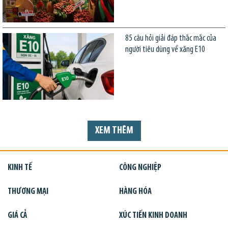
85 câu hỏi giải đáp thắc mắc của
người tiêu dùng về xăng E10
XEM THÊM
KINH TẾ
CÔNG NGHIỆP
THƯƠNG MẠI
HÀNG HÓA
GIÁ CẢ
XÚC TIẾN KINH DOANH