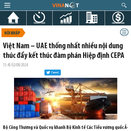
TRANG CHỦ
TIN GIỜ CHÓT
THỊ TRƯỜNG
DỰ ÁN
CHỨNG KHOÁN
HỘI NHẬP
Việt Nam – UAE thống nhất nhiều nội dung
thúc đẩy kết thúc đàm phán Hiệp định CEPA
15:45 02/08/2024
Tweet
Bộ Công Thương và Quốc vụ khanh Bộ Kinh tế Các Tiểu vương quốc Ả-