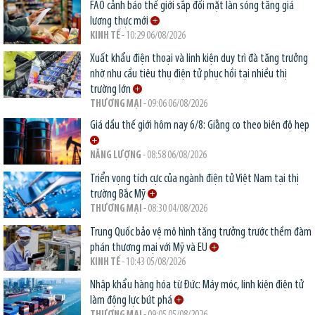
FAO cảnh báo thế giới sắp đối mặt làn sóng tăng giá
lương thực mới
KINH TẾ
- 10:29 06/08/2026
Xuất khẩu điện thoại và linh kiện duy trì đà tăng trưởng
nhờ nhu cầu tiêu thụ điện tử phục hồi tại nhiều thị
trường lớn
THƯƠNG MẠI
- 09:06 06/08/2026
Giá dầu thế giới hôm nay 6/8: Giằng co theo biên độ hẹp
NĂNG LƯỢNG
- 08:58 06/08/2026
Triển vọng tích cực của ngành điện tử Việt Nam tại thị
trường Bắc Mỹ
THƯƠNG MẠI
- 08:30 04/08/2026
Trung Quốc bảo vệ mô hình tăng trưởng trước thềm đàm
phán thương mại với Mỹ và EU
KINH TẾ
- 10:43 05/08/2026
Nhập khẩu hàng hóa từ Đức: Máy móc, linh kiện điện tử
làm động lực bứt phá