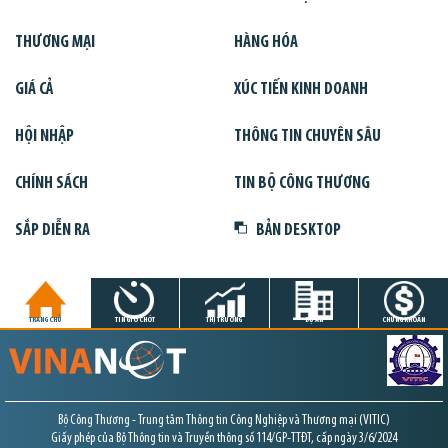
THƯƠNG MẠI
HÀNG HÓA
GIÁ CẢ
XÚC TIẾN KINH DOANH
HỘI NHẬP
THÔNG TIN CHUYÊN SÂU
CHÍNH SÁCH
TIN BỘ CÔNG THƯƠNG
SẮP DIỄN RA
BẢN DESKTOP
TRANG CHỦ
TIN GIỜ CHÓT
THỊ TRƯỜNG
DỰ ÁN
CHỨNG KHOÁN
Bộ Công Thương - Trung tâm Thông tin Công Nghiệp và Thương mại (VITIC)
Giấy phép của Bộ Thông tin và Truyền thông số 114/GP-TTĐT, cấp ngày 3/6/2024