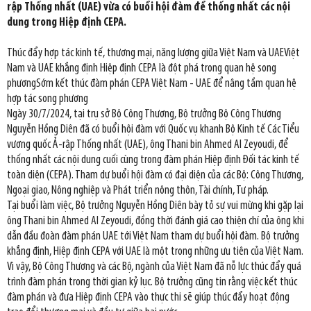
rập Thống nhất (UAE) vừa có buổi hội đàm để thống nhất các nội
dung trong Hiệp định CEPA.
Thúc đẩy hợp tác kinh tế, thương mại, năng lượng giữa Việt Nam và UAEViệt
Nam và UAE khẳng định Hiệp định CEPA là đột phá trong quan hệ song
phươngSớm kết thúc đàm phán CEPA Việt Nam - UAE để nâng tầm quan hệ
hợp tác song phương
Ngày 30/7/2024, tại trụ sở Bộ Công Thương, Bộ trưởng Bộ Công Thương
Nguyễn Hồng Diên đã có buổi hội đàm với Quốc vụ khanh Bộ Kinh tế Các Tiểu
vương quốc Ả-rập Thống nhất (UAE), ông Thani bin Ahmed Al Zeyoudi, để
thống nhất các nội dung cuối cùng trong đàm phán Hiệp định Đối tác kinh tế
toàn diện (CEPA). Tham dự buổi hội đàm có đại diện của các Bộ: Công Thương,
Ngoại giao, Nông nghiệp và Phát triển nông thôn, Tài chính, Tư pháp.
Tại buổi làm việc, Bộ trưởng Nguyễn Hồng Diên bày tỏ sự vui mừng khi gặp lại
ông Thani bin Ahmed Al Zeyoudi, đồng thời đánh giá cao thiện chí của ông khi
dẫn đầu đoàn đàm phán UAE tới Việt Nam tham dự buổi hội đàm. Bộ trưởng
khẳng định, Hiệp định CEPA với UAE là một trong những ưu tiên của Việt Nam.
Vì vậy, Bộ Công Thương và các Bộ, ngành của Việt Nam đã nỗ lực thúc đẩy quá
trình đàm phán trong thời gian kỷ lục. Bộ trưởng cũng tin rằng việc kết thúc
đàm phán và đưa Hiệp định CEPA vào thực thi sẽ giúp thúc đẩy hoạt động