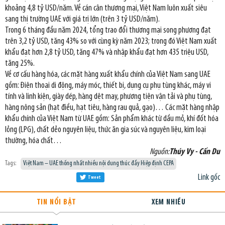
khoảng 4,8 tỷ USD/năm. Về cán cân thương mại, Việt Nam luôn xuất siêu
sang thị trường UAE với giá trị lớn (trên 3 tỷ USD/năm).
Trong 6 tháng đầu năm 2024, tổng trao đổi thương mại song phương đạt
trên 3,2 tỷ USD, tăng 43% so với cùng kỳ năm 2023; trong đó Việt Nam xuất
khẩu đạt hơn 2,8 tỷ USD, tăng 47% và nhập khẩu đạt hơn 435 triệu USD,
tăng 25%.
Về cơ cấu hàng hóa, các mặt hàng xuất khẩu chính của Việt Nam sang UAE
gồm: Điện thoại di động, máy móc, thiết bị, dụng cụ phụ tùng khác, máy vi
tính và linh kiện, giày dép, hàng dệt may, phương tiện vận tải và phụ tùng,
hàng nông sản (hạt điều, hạt tiêu, hàng rau quả, gạo)… Các mặt hàng nhập
khẩu chính của Việt Nam từ UAE gồm: Sản phẩm khác từ dầu mỏ, khí đốt hóa
lỏng (LPG), chất dẻo nguyên liệu, thức ăn gia súc và nguyên liệu, kim loại
thường, hóa chất…
Nguồn:
Thúy Vy - Cấn Du
Tags:
Việt Nam – UAE thống nhất nhiều nội dung thúc đẩy Hiệp định CEPA
Link gốc
Tweet
TIN NỔI BẬT
XEM NHIỀU