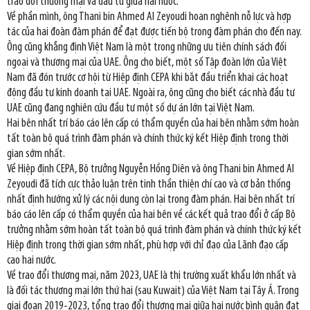
trao đổi thương mại và đầu tư giữa hai nước.
Về phần mình, ông Thani bin Ahmed Al Zeyoudi hoan nghênh nỗ lực và hợp
tác của hai đoàn đàm phán để đạt được tiến bộ trong đàm phán cho đến nay.
Ông cũng khẳng định Việt Nam là một trong những ưu tiên chính sách đối
ngoại và thương mại của UAE. Ông cho biết, một số Tập đoàn lớn của Việt
Nam đã đón trước cơ hội từ Hiệp định CEPA khi bắt đầu triển khai các hoạt
động đầu tư kinh doanh tại UAE. Ngoài ra, ông cũng cho biết các nhà đầu tư
UAE cũng đang nghiên cứu đầu tư một số dự án lớn tại Việt Nam.
Hai bên nhất trí báo cáo lên cấp có thẩm quyền của hai bên nhằm sớm hoàn
tất toàn bộ quá trình đàm phán và chính thức ký kết Hiệp định trong thời
gian sớm nhất.
Về Hiệp định CEPA, Bộ trưởng Nguyễn Hồng Diên và ông Thani bin Ahmed Al
Zeyoudi đã tích cực thảo luận trên tinh thần thiện chí cao và cơ bản thống
nhất định hướng xử lý các nội dung còn lại trong đàm phán. Hai bên nhất trí
báo cáo lên cấp có thẩm quyền của hai bên về các kết quả trao đổi ở cấp Bộ
trưởng nhằm sớm hoàn tất toàn bộ quá trình đàm phán và chính thức ký kết
Hiệp định trong thời gian sớm nhất, phù hợp với chỉ đạo của Lãnh đạo cấp
cao hai nước.
Về trao đổi thương mại, năm 2023, UAE là thị trường xuất khẩu lớn nhất và
là đối tác thương mại lớn thứ hai (sau Kuwait) của Việt Nam tại Tây Á. Trong
giai đoạn 2019-2023, tổng trao đổi thương mại giữa hai nước bình quân đạt