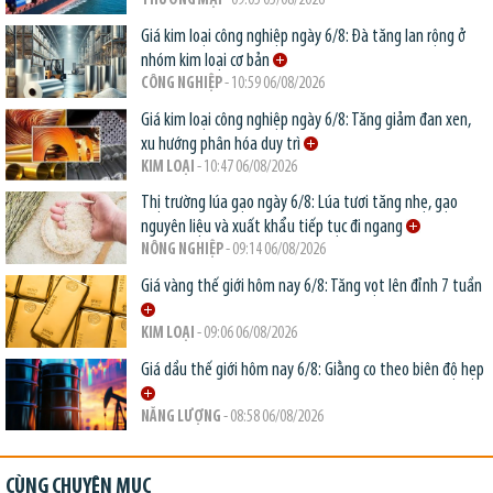
THƯƠNG MẠI
- 09:05 05/08/2026
Giá kim loại công nghiệp ngày 6/8: Đà tăng lan rộng ở
nhóm kim loại cơ bản
CÔNG NGHIỆP
- 10:59 06/08/2026
Giá kim loại công nghiệp ngày 6/8: Tăng giảm đan xen,
xu hướng phân hóa duy trì
KIM LOẠI
- 10:47 06/08/2026
Thị trường lúa gạo ngày 6/8: Lúa tươi tăng nhẹ, gạo
nguyên liệu và xuất khẩu tiếp tục đi ngang
NÔNG NGHIỆP
- 09:14 06/08/2026
Giá vàng thế giới hôm nay 6/8: Tăng vọt lên đỉnh 7 tuần
KIM LOẠI
- 09:06 06/08/2026
Giá dầu thế giới hôm nay 6/8: Giằng co theo biên độ hẹp
NĂNG LƯỢNG
- 08:58 06/08/2026
CÙNG CHUYÊN MỤC