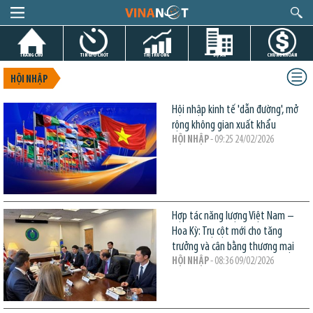
TRANG CHỦ
TIN GIỜ CHÓT
THỊ TRƯỜNG
DỰ ÁN
CHỨNG KHOÁN
HỘI NHẬP
Hội nhập kinh tế 'dẫn đường', mở
rộng không gian xuất khẩu
HỘI NHẬP
- 09:25 24/02/2026
Hợp tác năng lượng Việt Nam –
Hoa Kỳ: Trụ cột mới cho tăng
trưởng và cân bằng thương mại
HỘI NHẬP
- 08:36 09/02/2026