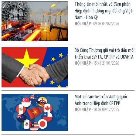
Thông tin mới nhất về đàm phán
Hiệp định Thương mại đối ứng Việt
Nam - Hoa Kỳ
HỘI NHẬP
- 09:03 04/02/2026
Bộ Công Thương giữ vai trò đầu mối
triển khai EVFTA, CPTPP và UKVFTA
HỘI NHẬP
- 15:43 21/01/2026
Một số cam kết của Vương quốc
Anh trong Hiệp định CPTPP
HỘI NHẬP
- 10:03 09/12/2025