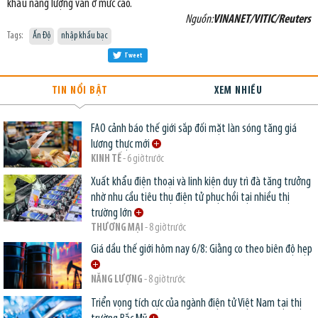
khẩu năng lượng vẫn ở mức cao.
Nguồn:
VINANET/VITIC/Reuters
Tags:
Ấn Độ
nhập khẩu bạc
Tweet
TIN NỔI BẬT
XEM NHIỀU
FAO cảnh báo thế giới sắp đối mặt làn sóng tăng giá
lương thực mới
KINH TẾ
- 6 giờ trước
Xuất khẩu điện thoại và linh kiện duy trì đà tăng trưởng
nhờ nhu cầu tiêu thụ điện tử phục hồi tại nhiều thị
trường lớn
THƯƠNG MẠI
- 8 giờ trước
Giá dầu thế giới hôm nay 6/8: Giằng co theo biên độ hẹp
NĂNG LƯỢNG
- 8 giờ trước
Triển vọng tích cực của ngành điện tử Việt Nam tại thị