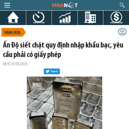
TRANG CHỦ
TIN GIỜ CHÓT
THỊ TRƯỜNG
DỰ ÁN
CHỨNG KHOÁN
HÀNG HÓA
Ấn Độ siết chặt quy định nhập khẩu bạc, yêu
cầu phải có giấy phép
08:05 07/06/2026
Tweet