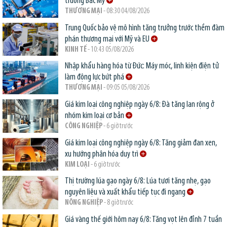
trường Bắc Mỹ
THƯƠNG MẠI
- 08:30 04/08/2026
Trung Quốc bảo vệ mô hình tăng trưởng trước thềm đàm
phán thương mại với Mỹ và EU
KINH TẾ
- 10:43 05/08/2026
Nhập khẩu hàng hóa từ Đức: Máy móc, linh kiện điện tử
làm động lực bứt phá
THƯƠNG MẠI
- 09:05 05/08/2026
Giá kim loại công nghiệp ngày 6/8: Đà tăng lan rộng ở
nhóm kim loại cơ bản
CÔNG NGHIỆP
- 6 giờ trước
Giá kim loại công nghiệp ngày 6/8: Tăng giảm đan xen,
xu hướng phân hóa duy trì
KIM LOẠI
- 6 giờ trước
Thị trường lúa gạo ngày 6/8: Lúa tươi tăng nhẹ, gạo
nguyên liệu và xuất khẩu tiếp tục đi ngang
NÔNG NGHIỆP
- 8 giờ trước
Giá vàng thế giới hôm nay 6/8: Tăng vọt lên đỉnh 7 tuần