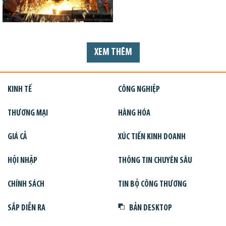
XEM THÊM
KINH TẾ
CÔNG NGHIỆP
THƯƠNG MẠI
HÀNG HÓA
GIÁ CẢ
XÚC TIẾN KINH DOANH
HỘI NHẬP
THÔNG TIN CHUYÊN SÂU
CHÍNH SÁCH
TIN BỘ CÔNG THƯƠNG
SẮP DIỄN RA
BẢN DESKTOP