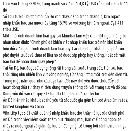
thúc vào tháng 3/2026, tăng mạnh so với mức 4,8 tỷ USD của một năm trước
đó.
Số liệu từ Bộ Thương mại Ấn Độ cho thấy, riêng trong tháng 4, kim ngạch
nhập khẩu bạc của nước này tăng 157% so với cùng kỳ năm ngoái, đạt 411
triệu USD.
Một nhà kinh doanh kim loại quý tại Mumbai làm việc cho một ngân hàng tư
nhân nhận định: "Chính phủ đã khiến việc nhập khẩu bạc trở nên khó khăn
hơn đối với ngành kinh doanh kim loại quý. Các nhà nhập khẩu hiện phải xin
phê duyệt trước và chưa rõ liệu họ có được cấp phép hay không, hoặc sẽ mất
bao lâu để nhận được giấy phép."
Tại Ấn Độ, bạc được sử dụng rộng rãi trong sản xuất trang sức, tiền xu, bạc
thỏi cũng như nhiều lĩnh vực công nghiệp, từ năng lượng mặt trời đến điện tử.
Trong một năm qua, nhu cầu bạc tại nước này chủ yếu được thúc đẩy bởi
hoạt động đầu tư thay vì tiêu dùng truyền thống đối với trang sức và đồ bạc.
Dòng vốn đổ vào các quỹ ETF bạc đã tăng lên mức cao kỷ lục.
Ấn Độ hiện nhập khẩu bạc chủ yếu từ các quốc gia gồm United Arab Emirates,
United Kingdom và China.
Việc tiếp tục siết chặt quản lý nhập khẩu bạc cho thấy nỗ lực của Chính phủ
Ấn Độ trong việc kiểm soát thâm hụt thương mại, hạn chế dòng ngoại tệ
chảy ra nước ngoài và giảm áp lực lên đồng nội tệ trong bối cảnh chi phí nhập