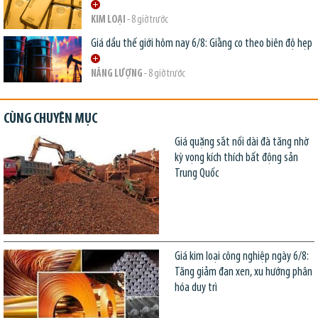
KIM LOẠI
- 8 giờ trước
Giá dầu thế giới hôm nay 6/8: Giằng co theo biên độ hẹp
NĂNG LƯỢNG
- 8 giờ trước
CÙNG CHUYÊN MỤC
Giá quặng sắt nối dài đà tăng nhờ
kỳ vọng kích thích bất động sản
Trung Quốc
Giá kim loại công nghiệp ngày 6/8:
Tăng giảm đan xen, xu hướng phân
hóa duy trì