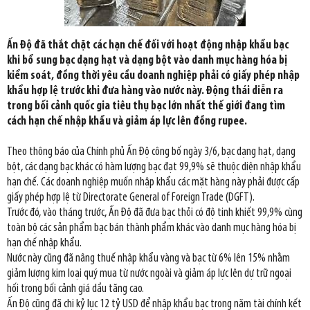
Ấn Độ đã thắt chặt các hạn chế đối với hoạt động nhập khẩu bạc
khi bổ sung bạc dạng hạt và dạng bột vào danh mục hàng hóa bị
kiểm soát, đồng thời yêu cầu doanh nghiệp phải có giấy phép nhập
khẩu hợp lệ trước khi đưa hàng vào nước này. Động thái diễn ra
trong bối cảnh quốc gia tiêu thụ bạc lớn nhất thế giới đang tìm
cách hạn chế nhập khẩu và giảm áp lực lên đồng rupee.
Theo thông báo của Chính phủ Ấn Độ công bố ngày 3/6, bạc dạng hạt, dạng
bột, các dạng bạc khác có hàm lượng bạc đạt 99,9% sẽ thuộc diện nhập khẩu
hạn chế. Các doanh nghiệp muốn nhập khẩu các mặt hàng này phải được cấp
giấy phép hợp lệ từ Directorate General of Foreign Trade (DGFT).
Trước đó, vào tháng trước, Ấn Độ đã đưa bạc thỏi có độ tinh khiết 99,9% cùng
toàn bộ các sản phẩm bạc bán thành phẩm khác vào danh mục hàng hóa bị
hạn chế nhập khẩu.
Nước này cũng đã nâng thuế nhập khẩu vàng và bạc từ 6% lên 15% nhằm
giảm lượng kim loại quý mua từ nước ngoài và giảm áp lực lên dự trữ ngoại
hối trong bối cảnh giá dầu tăng cao.
Ấn Độ cũng đã chi kỷ lục 12 tỷ USD để nhập khẩu bạc trong năm tài chính kết