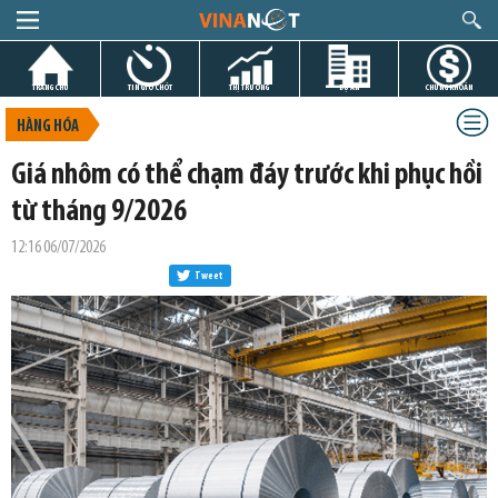
TRANG CHỦ
TIN GIỜ CHÓT
THỊ TRƯỜNG
DỰ ÁN
CHỨNG KHOÁN
HÀNG HÓA
Giá nhôm có thể chạm đáy trước khi phục hồi
từ tháng 9/2026
12:16 06/07/2026
Tweet