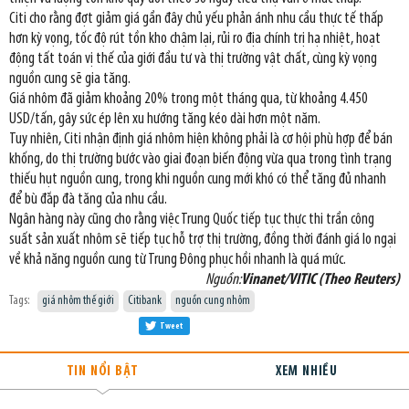
Citi cho rằng đợt giảm giá gần đây chủ yếu phản ánh nhu cầu thực tế thấp
hơn kỳ vọng, tốc độ rút tồn kho chậm lại, rủi ro địa chính trị hạ nhiệt, hoạt
động tất toán vị thế của giới đầu tư và thị trường vật chất, cùng kỳ vọng
nguồn cung sẽ gia tăng.
Giá nhôm đã giảm khoảng 20% trong một tháng qua, từ khoảng 4.450
USD/tấn, gây sức ép lên xu hướng tăng kéo dài hơn một năm.
Tuy nhiên, Citi nhận định giá nhôm hiện không phải là cơ hội phù hợp để bán
khống, do thị trường bước vào giai đoạn biến động vừa qua trong tình trạng
thiếu hụt nguồn cung, trong khi nguồn cung mới khó có thể tăng đủ nhanh
để bù đắp đà tăng của nhu cầu.
Ngân hàng này cũng cho rằng việc Trung Quốc tiếp tục thực thi trần công
suất sản xuất nhôm sẽ tiếp tục hỗ trợ thị trường, đồng thời đánh giá lo ngại
về khả năng nguồn cung từ Trung Đông phục hồi nhanh là quá mức.
Nguồn:
Vinanet/VITIC (Theo Reuters)
Tags:
giá nhôm thế giới
Citibank
nguồn cung nhôm
Tweet
TIN NỔI BẬT
XEM NHIỀU