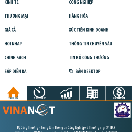
KINH TẾ
CÔNG NGHIỆP
THƯƠNG MẠI
HÀNG HÓA
GIÁ CẢ
XÚC TIẾN KINH DOANH
HỘI NHẬP
THÔNG TIN CHUYÊN SÂU
CHÍNH SÁCH
TIN BỘ CÔNG THƯƠNG
SẮP DIỄN RA
BẢN DESKTOP
TRANG CHỦ
TIN GIỜ CHÓT
THỊ TRƯỜNG
DỰ ÁN
CHỨNG KHOÁN
Bộ Công Thương - Trung tâm Thông tin Công Nghiệp và Thương mại (VITIC)