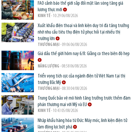
FAO cảnh báo thế giới sắp đối mặt làn sóng tăng giá
lương thực mới
KINH TẾ
- 10:29 06/08/2026
Xuất khẩu điện thoại và linh kiện duy trì đà tăng trưởng
nhờ nhu cầu tiêu thụ điện tử phục hồi tại nhiều thị
trường lớn
THƯƠNG MẠI
- 09:06 06/08/2026
Giá dầu thế giới hôm nay 6/8: Giằng co theo biên độ hẹp
NĂNG LƯỢNG
- 08:58 06/08/2026
Triển vọng tích cực của ngành điện tử Việt Nam tại thị
trường Bắc Mỹ
THƯƠNG MẠI
- 08:30 04/08/2026
Trung Quốc bảo vệ mô hình tăng trưởng trước thềm đàm
phán thương mại với Mỹ và EU
KINH TẾ
- 10:43 05/08/2026
Nhập khẩu hàng hóa từ Đức: Máy móc, linh kiện điện tử
làm động lực bứt phá