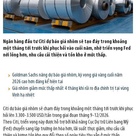
Ngân hàng đầu tư Citi dự báo giá nhôm sẽ tạo đáy trong khoảng
một tháng tới trước khi phục hồi vào cuối năm, nhờ triển vọng Fed
nới lỏng hơn, nhu cầu cải thiện và tồn kho ở mức thấp.
Goldman Sachs nâng dự báo giá nhôm, kỳ vọng giá vàng cuối năm
2026 cao hơn đáng kể hiện tại
Giá nhôm giảm mức thấp nhất 4 tháng khi rủi ro địa chính trị tại vùng
Vịnh hạ nhiệt
Citi dự báo giá nhôm sẽ chạm đáy trong khoảng một tháng tới trước khi phục
hồi lên 3.300-3.500 USD/tấn trong giai đoạn tháng 9-12/2026.
Theo Citi, triển vọng này được hỗ trợ bởi khả năng Cục Dự trữ Liên bang Mỹ
(Fed) chuyển sang lập trường ôn hòa hơn, lãi suất thực giảm, nhu cầu cải
thiện và lượng tồn kho quy đổi theo số ngày tiêu thụ vẫn ở mức thấp.