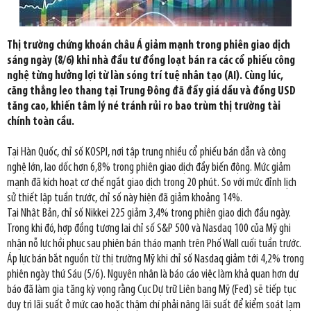
Thị trường chứng khoán châu Á giảm mạnh trong phiên giao dịch
sáng ngày (8/6) khi nhà đầu tư đồng loạt bán ra các cổ phiếu công
nghệ từng hưởng lợi từ làn sóng trí tuệ nhân tạo (AI). Cùng lúc,
căng thẳng leo thang tại Trung Đông đã đẩy giá dầu và đồng USD
tăng cao, khiến tâm lý né tránh rủi ro bao trùm thị trường tài
chính toàn cầu.
Tại Hàn Quốc, chỉ số KOSPI, nơi tập trung nhiều cổ phiếu bán dẫn và công
nghệ lớn, lao dốc hơn 6,8% trong phiên giao dịch đầy biến động. Mức giảm
mạnh đã kích hoạt cơ chế ngắt giao dịch trong 20 phút. So với mức đỉnh lịch
sử thiết lập tuần trước, chỉ số này hiện đã giảm khoảng 14%.
Tại Nhật Bản, chỉ số Nikkei 225 giảm 3,4% trong phiên giao dịch đầu ngày.
Trong khi đó, hợp đồng tương lai chỉ số S&P 500 và Nasdaq 100 của Mỹ ghi
nhận nỗ lực hồi phục sau phiên bán tháo mạnh trên Phố Wall cuối tuần trước.
Áp lực bán bắt nguồn từ thị trường Mỹ khi chỉ số Nasdaq giảm tới 4,2% trong
phiên ngày thứ Sáu (5/6). Nguyên nhân là báo cáo việc làm khả quan hơn dự
báo đã làm gia tăng kỳ vọng rằng Cục Dự trữ Liên bang Mỹ (Fed) sẽ tiếp tục
duy trì lãi suất ở mức cao hoặc thậm chí phải nâng lãi suất để kiểm soát lạm