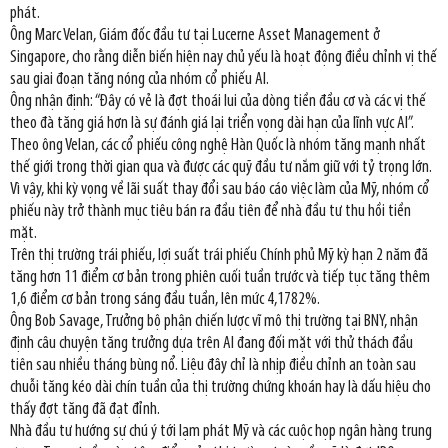
phát.
Ông Marc Velan, Giám đốc đầu tư tại Lucerne Asset Management ở
Singapore, cho rằng diễn biến hiện nay chủ yếu là hoạt động điều chỉnh vị thế
sau giai đoạn tăng nóng của nhóm cổ phiếu AI.
Ông nhận định: “Đây có vẻ là đợt thoái lui của dòng tiền đầu cơ và các vị thế
theo đà tăng giá hơn là sự đánh giá lại triển vọng dài hạn của lĩnh vực AI”.
Theo ông Velan, các cổ phiếu công nghệ Hàn Quốc là nhóm tăng mạnh nhất
thế giới trong thời gian qua và được các quỹ đầu tư nắm giữ với tỷ trọng lớn.
Vì vậy, khi kỳ vọng về lãi suất thay đổi sau báo cáo việc làm của Mỹ, nhóm cổ
phiếu này trở thành mục tiêu bán ra đầu tiên để nhà đầu tư thu hồi tiền
mặt.
Trên thị trường trái phiếu, lợi suất trái phiếu Chính phủ Mỹ kỳ hạn 2 năm đã
tăng hơn 11 điểm cơ bản trong phiên cuối tuần trước và tiếp tục tăng thêm
1,6 điểm cơ bản trong sáng đầu tuần, lên mức 4,1782%.
Ông Bob Savage, Trưởng bộ phận chiến lược vĩ mô thị trường tại BNY, nhận
định câu chuyện tăng trưởng dựa trên AI đang đối mặt với thử thách đầu
tiên sau nhiều tháng bùng nổ. Liệu đây chỉ là nhịp điều chỉnh an toàn sau
chuỗi tăng kéo dài chín tuần của thị trường chứng khoán hay là dấu hiệu cho
thấy đợt tăng đã đạt đỉnh.
Nhà đầu tư hướng sự chú ý tới lạm phát Mỹ và các cuộc họp ngân hàng trung