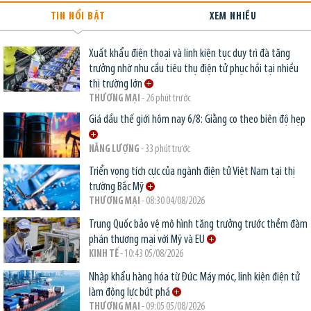
TIN NỔI BẬT
XEM NHIỀU
Xuất khẩu điện thoại và linh kiện tục duy trì đà tăng
trưởng nhờ nhu cầu tiêu thụ điện tử phục hồi tại nhiều
thị trường lớn
THƯƠNG MẠI
- 26 phút trước
Giá dầu thế giới hôm nay 6/8: Giằng co theo biên độ hẹp
NĂNG LƯỢNG
- 33 phút trước
Triển vọng tích cực của ngành điện tử Việt Nam tại thị
trường Bắc Mỹ
THƯƠNG MẠI
- 08:30 04/08/2026
Trung Quốc bảo vệ mô hình tăng trưởng trước thềm đàm
phán thương mại với Mỹ và EU
KINH TẾ
- 10:43 05/08/2026
Nhập khẩu hàng hóa từ Đức: Máy móc, linh kiện điện tử
làm động lực bứt phá
THƯƠNG MẠI
- 09:05 05/08/2026