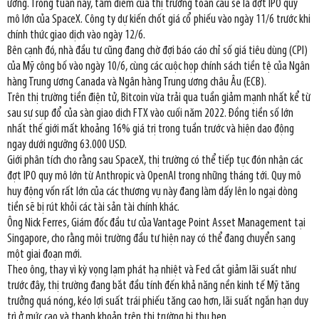
ương. Trong tuần này, tâm điểm của thị trường toàn cầu sẽ là đợt IPO quy
mô lớn của SpaceX. Công ty dự kiến chốt giá cổ phiếu vào ngày 11/6 trước khi
chính thức giao dịch vào ngày 12/6.
Bên cạnh đó, nhà đầu tư cũng đang chờ đợi báo cáo chỉ số giá tiêu dùng (CPI)
của Mỹ công bố vào ngày 10/6, cùng các cuộc họp chính sách tiền tệ của Ngân
hàng Trung ương Canada và Ngân hàng Trung ương châu Âu (ECB).
Trên thị trường tiền điện tử, Bitcoin vừa trải qua tuần giảm mạnh nhất kể từ
sau sự sụp đổ của sàn giao dịch FTX vào cuối năm 2022. Đồng tiền số lớn
nhất thế giới mất khoảng 16% giá trị trong tuần trước và hiện dao động
ngay dưới ngưỡng 63.000 USD.
Giới phân tích cho rằng sau SpaceX, thị trường có thể tiếp tục đón nhận các
đợt IPO quy mô lớn từ Anthropic và OpenAI trong những tháng tới. Quy mô
huy động vốn rất lớn của các thương vụ này đang làm dấy lên lo ngại dòng
tiền sẽ bị rút khỏi các tài sản tài chính khác.
Ông Nick Ferres, Giám đốc đầu tư của Vantage Point Asset Management tại
Singapore, cho rằng môi trường đầu tư hiện nay có thể đang chuyển sang
một giai đoạn mới.
Theo ông, thay vì kỳ vọng lạm phát hạ nhiệt và Fed cắt giảm lãi suất như
trước đây, thị trường đang bắt đầu tính đến khả năng nền kinh tế Mỹ tăng
trưởng quá nóng, kéo lợi suất trái phiếu tăng cao hơn, lãi suất ngắn hạn duy
trì ở mức cao và thanh khoản trên thị trường bị thu hẹp.