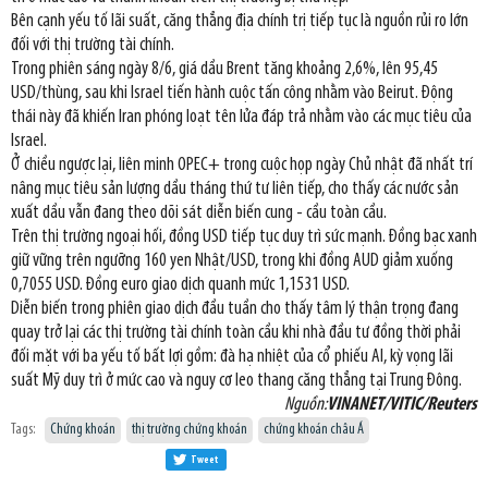
Bên cạnh yếu tố lãi suất, căng thẳng địa chính trị tiếp tục là nguồn rủi ro lớn
đối với thị trường tài chính.
Trong phiên sáng ngày 8/6, giá dầu Brent tăng khoảng 2,6%, lên 95,45
USD/thùng, sau khi Israel tiến hành cuộc tấn công nhằm vào Beirut. Động
thái này đã khiến Iran phóng loạt tên lửa đáp trả nhằm vào các mục tiêu của
Israel.
Ở chiều ngược lại, liên minh OPEC+ trong cuộc họp ngày Chủ nhật đã nhất trí
nâng mục tiêu sản lượng dầu tháng thứ tư liên tiếp, cho thấy các nước sản
xuất dầu vẫn đang theo dõi sát diễn biến cung - cầu toàn cầu.
Trên thị trường ngoại hối, đồng USD tiếp tục duy trì sức mạnh. Đồng bạc xanh
giữ vững trên ngưỡng 160 yen Nhật/USD, trong khi đồng AUD giảm xuống
0,7055 USD. Đồng euro giao dịch quanh mức 1,1531 USD.
Diễn biến trong phiên giao dịch đầu tuần cho thấy tâm lý thận trọng đang
quay trở lại các thị trường tài chính toàn cầu khi nhà đầu tư đồng thời phải
đối mặt với ba yếu tố bất lợi gồm: đà hạ nhiệt của cổ phiếu AI, kỳ vọng lãi
suất Mỹ duy trì ở mức cao và nguy cơ leo thang căng thẳng tại Trung Đông.
Nguồn:
VINANET/VITIC/Reuters
Tags:
Chứng khoán
thị trường chứng khoán
chứng khoán châu Á
Tweet