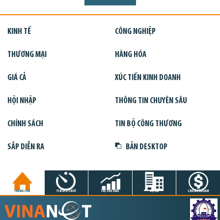
KINH TẾ
CÔNG NGHIỆP
THƯƠNG MẠI
HÀNG HÓA
GIÁ CẢ
XÚC TIẾN KINH DOANH
HỘI NHẬP
THÔNG TIN CHUYÊN SÂU
CHÍNH SÁCH
TIN BỘ CÔNG THƯƠNG
SẮP DIỄN RA
BẢN DESKTOP
TRANG CHỦ
TIN GIỜ CHÓT
THỊ TRƯỜNG
DỰ ÁN
CHỨNG KHOÁN