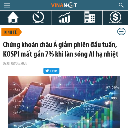
TRANG CHỦ
TIN GIỜ CHÓT
THỊ TRƯỜNG
DỰ ÁN
CHỨNG KHOÁN
KINH TẾ
Chứng khoán châu Á giảm phiên đầu tuần,
KOSPI mất gần 7% khi làn sóng AI hạ nhiệt
09:01 08/06/2026
Tweet