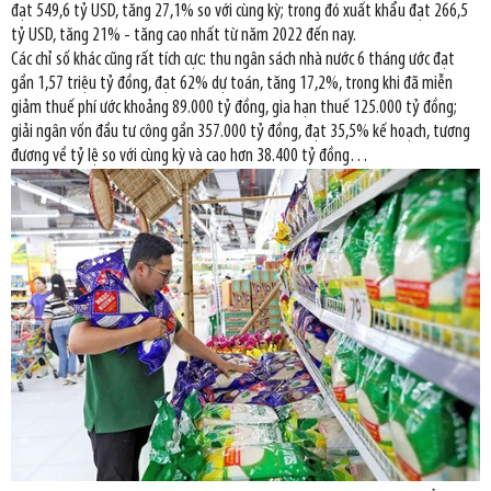
đạt 549,6 tỷ USD, tăng 27,1% so với cùng kỳ; trong đó xuất khẩu đạt 266,5
tỷ USD, tăng 21% - tăng cao nhất từ năm 2022 đến nay.
Các chỉ số khác cũng rất tích cực: thu ngân sách nhà nước 6 tháng ước đạt
gần 1,57 triệu tỷ đồng, đạt 62% dự toán, tăng 17,2%, trong khi đã miễn
giảm thuế phí ước khoảng 89.000 tỷ đồng, gia hạn thuế 125.000 tỷ đồng;
giải ngân vốn đầu tư công gần 357.000 tỷ đồng, đạt 35,5% kế hoạch, tương
đương về tỷ lệ so với cùng kỳ và cao hơn 38.400 tỷ đồng…