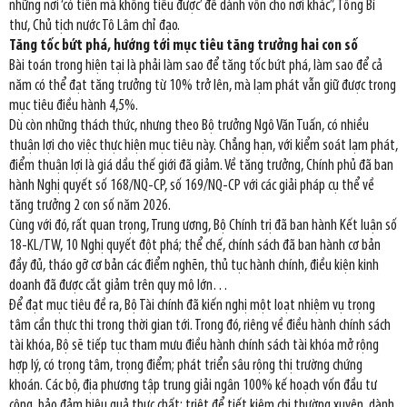
những nơi ‘có tiền mà không tiêu được’ để dành vốn cho nơi khác”, Tổng Bí
thư, Chủ tịch nước Tô Lâm chỉ đạo.
Tăng tốc bứt phá, hướng tới mục tiêu tăng trưởng hai con số
Bài toán trong hiện tại là phải làm sao để tăng tốc bứt phá, làm sao để cả
năm có thể đạt tăng trưởng từ 10% trở lên, mà lạm phát vẫn giữ được trong
mục tiêu điều hành 4,5%.
Dù còn những thách thức, nhưng theo Bộ trưởng Ngô Văn Tuấn, có nhiều
thuận lợi cho việc thực hiện mục tiêu này. Chẳng hạn, với kiểm soát lạm phát,
điểm thuận lợi là giá dầu thế giới đã giảm. Về tăng trưởng, Chính phủ đã ban
hành Nghị quyết số 168/NQ-CP, số 169/NQ-CP với các giải pháp cụ thể về
tăng trưởng 2 con số năm 2026.
Cùng với đó, rất quan trọng, Trung ương, Bộ Chính trị đã ban hành Kết luận số
18-KL/TW, 10 Nghị quyết đột phá; thể chế, chính sách đã ban hành cơ bản
đầy đủ, tháo gỡ cơ bản các điểm nghẽn, thủ tục hành chính, điều kiện kinh
doanh đã được cắt giảm trên quy mô lớn…
Để đạt mục tiêu đề ra, Bộ Tài chính đã kiến nghị một loạt nhiệm vụ trọng
tâm cần thực thi trong thời gian tới. Trong đó, riêng về điều hành chính sách
tài khóa, Bộ sẽ tiếp tục tham mưu điều hành chính sách tài khóa mở rộng
hợp lý, có trọng tâm, trọng điểm; phát triển sâu rộng thị trường chứng
khoán. Các bộ, địa phương tập trung giải ngân 100% kế hoạch vốn đầu tư
công, bảo đảm hiệu quả thực chất; triệt để tiết kiệm chi thường xuyên, dành