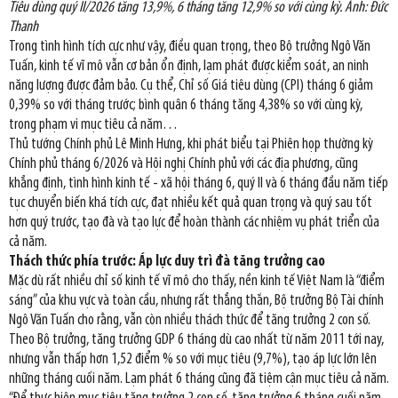
Tiêu dùng quý II/2026 tăng 13,9%, 6 tháng tăng 12,9% so với cùng kỳ. Ảnh: Đức
Thanh
Trong tình hình tích cực như vậy, điều quan trọng, theo Bộ trưởng Ngô Văn
Tuấn, kinh tế vĩ mô vẫn cơ bản ổn định, lạm phát được kiểm soát, an ninh
năng lượng được đảm bảo. Cụ thể, Chỉ số Giá tiêu dùng (CPI) tháng 6 giảm
0,39% so với tháng trước; bình quân 6 tháng tăng 4,38% so với cùng kỳ,
trong phạm vi mục tiêu cả năm…
Thủ tướng Chính phủ Lê Minh Hưng, khi phát biểu tại Phiên họp thường kỳ
Chính phủ tháng 6/2026 và Hội nghị Chính phủ với các địa phương, cũng
khẳng định, tình hình kinh tế - xã hội tháng 6, quý II và 6 tháng đầu năm tiếp
tục chuyển biến khá tích cực, đạt nhiều kết quả quan trọng và quý sau tốt
hơn quý trước, tạo đà và tạo lực để hoàn thành các nhiệm vụ phát triển của
cả năm.
Thách thức phía trước: Áp lực duy trì đà tăng trưởng cao
Mặc dù rất nhiều chỉ số kinh tế vĩ mô cho thấy, nền kinh tế Việt Nam là “điểm
sáng” của khu vực và toàn cầu, nhưng rất thẳng thắn, Bộ trưởng Bộ Tài chính
Ngô Văn Tuấn cho rằng, vẫn còn nhiều thách thức để tăng trưởng 2 con số.
Theo Bộ trưởng, tăng trưởng GDP 6 tháng dù cao nhất từ năm 2011 tới nay,
nhưng vẫn thấp hơn 1,52 điểm % so với mục tiêu (9,7%), tạo áp lực lớn lên
những tháng cuối năm. Lạm phát 6 tháng cũng đã tiệm cận mục tiêu cả năm.