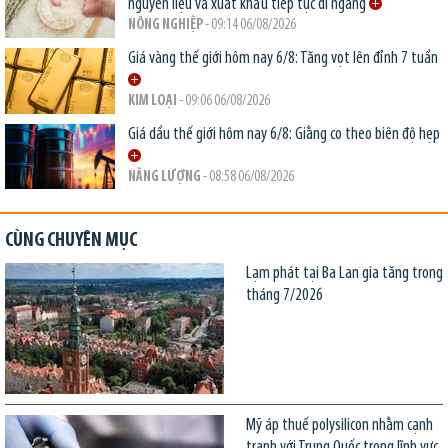
nguyên liệu và xuất khẩu tiếp tục đi ngang
NÔNG NGHIỆP
- 09:14 06/08/2026
Giá vàng thế giới hôm nay 6/8: Tăng vọt lên đỉnh 7 tuần
KIM LOẠI
- 09:06 06/08/2026
Giá dầu thế giới hôm nay 6/8: Giằng co theo biên độ hẹp
NĂNG LƯỢNG
- 08:58 06/08/2026
CÙNG CHUYÊN MỤC
Lạm phát tại Ba Lan gia tăng trong
tháng 7/2026
Mỹ áp thuế polysilicon nhằm cạnh
tranh với Trung Quốc trong lĩnh vực