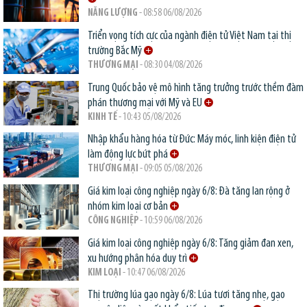
NĂNG LƯỢNG
- 08:58 06/08/2026
Triển vọng tích cực của ngành điện tử Việt Nam tại thị
trường Bắc Mỹ
THƯƠNG MẠI
- 08:30 04/08/2026
Trung Quốc bảo vệ mô hình tăng trưởng trước thềm đàm
phán thương mại với Mỹ và EU
KINH TẾ
- 10:43 05/08/2026
Nhập khẩu hàng hóa từ Đức: Máy móc, linh kiện điện tử
làm động lực bứt phá
THƯƠNG MẠI
- 09:05 05/08/2026
Giá kim loại công nghiệp ngày 6/8: Đà tăng lan rộng ở
nhóm kim loại cơ bản
CÔNG NGHIỆP
- 10:59 06/08/2026
Giá kim loại công nghiệp ngày 6/8: Tăng giảm đan xen,
xu hướng phân hóa duy trì
KIM LOẠI
- 10:47 06/08/2026
Thị trường lúa gạo ngày 6/8: Lúa tươi tăng nhẹ, gạo