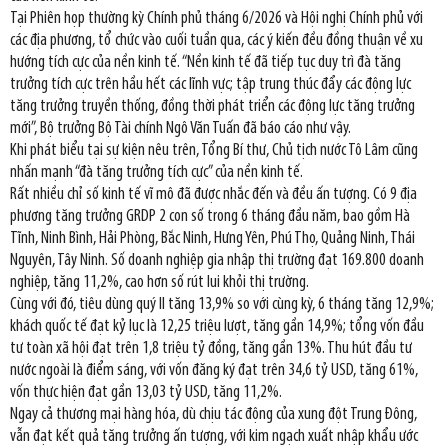
Tại Phiên họp thường kỳ Chính phủ tháng 6/2026 và Hội nghị Chính phủ với
các địa phương, tổ chức vào cuối tuần qua, các ý kiến đều đồng thuận về xu
hướng tích cực của nền kinh tế. “Nền kinh tế đã tiếp tục duy trì đà tăng
trưởng tích cực trên hầu hết các lĩnh vực; tập trung thúc đẩy các động lực
tăng trưởng truyền thống, đồng thời phát triển các động lực tăng trưởng
mới”, Bộ trưởng Bộ Tài chính Ngô Văn Tuấn đã báo cáo như vậy.
Khi phát biểu tại sự kiện nêu trên, Tổng Bí thư, Chủ tịch nước Tô Lâm cũng
nhấn mạnh “đà tăng trưởng tích cực” của nền kinh tế.
Rất nhiều chỉ số kinh tế vĩ mô đã được nhắc đến và đều ấn tượng. Có 9 địa
phương tăng trưởng GRDP 2 con số trong 6 tháng đầu năm, bao gồm Hà
Tĩnh, Ninh Bình, Hải Phòng, Bắc Ninh, Hưng Yên, Phú Thọ, Quảng Ninh, Thái
Nguyên, Tây Ninh. Số doanh nghiệp gia nhập thị trường đạt 169.800 doanh
nghiệp, tăng 11,2%, cao hơn số rút lui khỏi thị trường.
Cùng với đó, tiêu dùng quý II tăng 13,9% so với cùng kỳ, 6 tháng tăng 12,9%;
khách quốc tế đạt kỷ lục là 12,25 triệu lượt, tăng gần 14,9%; tổng vốn đầu
tư toàn xã hội đạt trên 1,8 triệu tỷ đồng, tăng gần 13%. Thu hút đầu tư
nước ngoài là điểm sáng, với vốn đăng ký đạt trên 34,6 tỷ USD, tăng 61%,
vốn thực hiện đạt gần 13,03 tỷ USD, tăng 11,2%.
Ngay cả thương mại hàng hóa, dù chịu tác động của xung đột Trung Đông,
vẫn đạt kết quả tăng trưởng ấn tượng, với kim ngạch xuất nhập khẩu ước