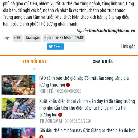
phủ đã giao chỉ tiêu, nhiệm vụ rất cụ thể cho từng ngành, từng lĩnh vực, từng
địa bàn, đề nghị các bộ, ngành và nhất là các tỉnh, thành phố trực thuộc
Trung ương quan tâm và triển khai thực hiện theo kịch bản, giải pháp điều
hành của Chính phủ”, Thủ tướng nhấn mạnh.
Nguồn:
tinnhanhchungkhoan.vn
Tags:
GRDP
Giải ngân
Nghị quyết số 168/NQ-CPGDP
Link gốc
Tweet
TIN NỔI BẬT
XEM NHIỀU
FAO cảnh báo thế giới sắp đối mặt làn sóng tăng giá
lương thực mới
KINH TẾ
- 10:29 06/08/2026
Xuất khẩu điện thoại và linh kiện duy trì đà tăng trưởng
nhờ nhu cầu tiêu thụ điện tử phục hồi tại nhiều thị
trường lớn
THƯƠNG MẠI
- 09:06 06/08/2026
Giá dầu thế giới hôm nay 6/8: Giằng co theo biên độ hẹp