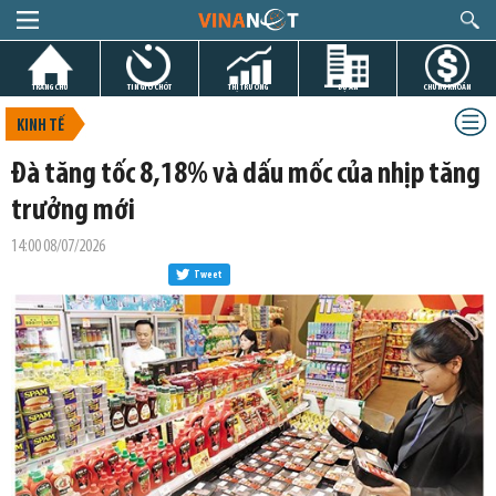
TRANG CHỦ
TIN GIỜ CHÓT
THỊ TRƯỜNG
DỰ ÁN
CHỨNG KHOÁN
KINH TẾ
Đà tăng tốc 8,18% và dấu mốc của nhịp tăng
trưởng mới
14:00 08/07/2026
Tweet