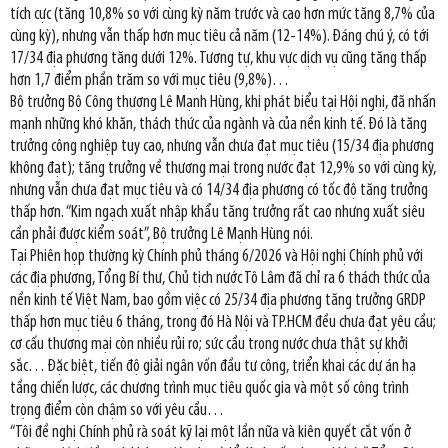
tích cực (tăng 10,8% so với cùng kỳ năm trước và cao hơn mức tăng 8,7% của
cùng kỳ), nhưng vẫn thấp hơn mục tiêu cả năm (12-14%). Đáng chú ý, có tới
17/34 địa phương tăng dưới 12%. Tương tự, khu vực dịch vụ cũng tăng thấp
hơn 1,7 điểm phần trăm so với mục tiêu (9,8%)…
Bộ trưởng Bộ Công thương Lê Mạnh Hùng, khi phát biểu tại Hội nghị, đã nhấn
mạnh những khó khăn, thách thức của ngành và của nền kinh tế. Đó là tăng
trưởng công nghiệp tuy cao, nhưng vẫn chưa đạt mục tiêu (15/34 địa phương
không đạt); tăng trưởng về thương mại trong nước đạt 12,9% so với cùng kỳ,
nhưng vẫn chưa đạt mục tiêu và có 14/34 địa phương có tốc độ tăng trưởng
thấp hơn. “Kim ngạch xuất nhập khẩu tăng trưởng rất cao nhưng xuất siêu
cần phải được kiểm soát”, Bộ trưởng Lê Mạnh Hùng nói.
Tại Phiên họp thường kỳ Chính phủ tháng 6/2026 và Hội nghị Chính phủ với
các địa phương, Tổng Bí thư, Chủ tịch nước Tô Lâm đã chỉ ra 6 thách thức của
nền kinh tế Việt Nam, bao gồm việc có 25/34 địa phương tăng trưởng GRDP
thấp hơn mục tiêu 6 tháng, trong đó Hà Nội và TP.HCM đều chưa đạt yêu cầu;
cơ cấu thương mại còn nhiều rủi ro; sức cầu trong nước chưa thật sự khởi
sắc… Đặc biệt, tiến độ giải ngân vốn đầu tư công, triển khai các dự án hạ
tầng chiến lược, các chương trình mục tiêu quốc gia và một số công trình
trọng điểm còn chậm so với yêu cầu…
“Tôi đề nghị Chính phủ rà soát kỹ lại một lần nữa và kiên quyết cắt vốn ở