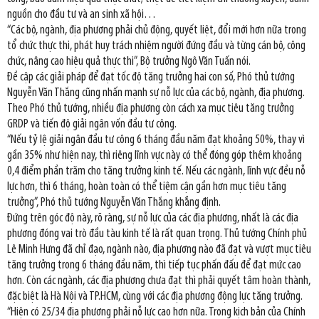
nguồn cho đầu tư và an sinh xã hội…
“Các bộ, ngành, địa phương phải chủ động, quyết liệt, đổi mới hơn nữa trong
tổ chức thực thi, phát huy trách nhiệm người đứng đầu và từng cán bộ, công
chức, nâng cao hiệu quả thực thi”, Bộ trưởng Ngô Văn Tuấn nói.
Đề cập các giải pháp để đạt tốc độ tăng trưởng hai con số, Phó thủ tướng
Nguyễn Văn Thắng cũng nhấn mạnh sự nỗ lực của các bộ, ngành, địa phương.
Theo Phó thủ tướng, nhiều địa phương còn cách xa mục tiêu tăng trưởng
GRDP và tiến độ giải ngân vốn đầu tư công.
“Nếu tỷ lệ giải ngân đầu tư công 6 tháng đầu năm đạt khoảng 50%, thay vì
gần 35% như hiện nay, thì riêng lĩnh vực này có thể đóng góp thêm khoảng
0,4 điểm phần trăm cho tăng trưởng kinh tế. Nếu các ngành, lĩnh vực đều nỗ
lực hơn, thì 6 tháng, hoàn toàn có thể tiệm cận gần hơn mục tiêu tăng
trưởng”, Phó thủ tướng Nguyễn Văn Thắng khẳng định.
Đứng trên góc độ này, rõ ràng, sự nỗ lực của các địa phương, nhất là các địa
phương đóng vai trò đầu tàu kinh tế là rất quan trọng. Thủ tướng Chính phủ
Lê Minh Hưng đã chỉ đạo, ngành nào, địa phương nào đã đạt và vượt mục tiêu
tăng trưởng trong 6 tháng đầu năm, thì tiếp tục phấn đấu để đạt mức cao
hơn. Còn các ngành, các địa phương chưa đạt thì phải quyết tâm hoàn thành,
đặc biệt là Hà Nội và TP.HCM, cùng với các địa phương động lực tăng trưởng.
“Hiện có 25/34 địa phương phải nỗ lực cao hơn nữa. Trong kịch bản của Chính