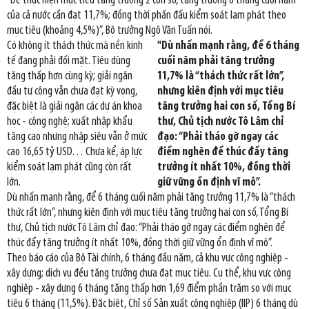
“Để thực hiện mục tiêu tăng trưởng 2 con số, tăng trưởng 6 tháng cuối năm
của cả nước cần đạt 11,7%; đồng thời phấn đấu kiểm soát lạm phát theo
mục tiêu (khoảng 4,5%)”, Bộ trưởng Ngô Văn Tuấn nói.
Có không ít thách thức mà nền kinh
"Dù nhấn mạnh rằng, để 6 tháng
tế đang phải đối mặt. Tiêu dùng
cuối năm phải tăng trưởng
tăng thấp hơn cùng kỳ; giải ngân
11,7% là “thách thức rất lớn”,
đầu tư công vẫn chưa đạt kỳ vọng,
nhưng kiên định với mục tiêu
đặc biệt là giải ngân các dự án khoa
tăng trưởng hai con số, Tổng Bí
học - công nghệ; xuất nhập khẩu
thư, Chủ tịch nước Tô Lâm chỉ
tăng cao nhưng nhập siêu vẫn ở mức
đạo: “Phải tháo gỡ ngay các
cao 16,65 tỷ USD… Chưa kể, áp lực
điểm nghẽn để thúc đẩy tăng
kiểm soát lạm phát cũng còn rất
trưởng ít nhất 10%, đồng thời
lớn.
giữ vững ổn định vĩ mô”.
Dù nhấn mạnh rằng, để 6 tháng cuối năm phải tăng trưởng 11,7% là “thách
thức rất lớn”, nhưng kiên định với mục tiêu tăng trưởng hai con số, Tổng Bí
thư, Chủ tịch nước Tô Lâm chỉ đạo: “Phải tháo gỡ ngay các điểm nghẽn để
thúc đẩy tăng trưởng ít nhất 10%, đồng thời giữ vững ổn định vĩ mô”.
Theo báo cáo của Bộ Tài chính, 6 tháng đầu năm, cả khu vực công nghiệp -
xây dựng; dịch vụ đều tăng trưởng chưa đạt mục tiêu. Cụ thể, khu vực công
nghiệp - xây dựng 6 tháng tăng thấp hơn 1,69 điểm phần trăm so với mục
tiêu 6 tháng (11,5%). Đặc biệt, Chỉ số Sản xuất công nghiệp (IIP) 6 tháng dù