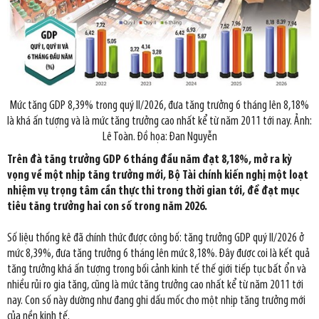
Mức tăng GDP 8,39% trong quý II/2026, đưa tăng trưởng 6 tháng lên 8,18%
là khá ấn tượng và là mức tăng trưởng cao nhất kể từ năm 2011 tới nay. Ảnh:
Lê Toàn. Đồ họa: Đan Nguyễn
Trên đà tăng trưởng GDP 6 tháng đầu năm đạt 8,18%, mở ra kỳ
vọng về một nhịp tăng trưởng mới, Bộ Tài chính kiến nghị một loạt
nhiệm vụ trọng tâm cần thực thi trong thời gian tới, để đạt mục
tiêu tăng trưởng hai con số trong năm 2026.
Số liệu thống kê đã chính thức được công bố: tăng trưởng GDP quý II/2026 ở
mức 8,39%, đưa tăng trưởng 6 tháng lên mức 8,18%. Đây được coi là kết quả
tăng trưởng khá ấn tượng trong bối cảnh kinh tế thế giới tiếp tục bất ổn và
nhiều rủi ro gia tăng, cũng là mức tăng trưởng cao nhất kể từ năm 2011 tới
nay. Con số này dường như đang ghi dấu mốc cho một nhịp tăng trưởng mới
của nền kinh tế.