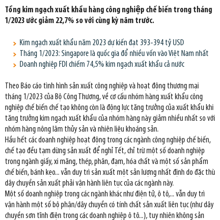
Tổng kim ngạch xuất khẩu hàng công nghiệp chế biến trong tháng
1/2023 ước giảm 22,7% so với cùng kỳ năm trước.
Kim ngạch xuất khẩu năm 2023 dự kiến đạt 393-394 tỷ USD
Tháng 1/2023: Singapore là quốc gia đổ nhiều vốn vào Việt Nam nhất
Doanh nghiệp FDI chiếm 74,5% kim ngạch xuất khẩu cả nước
Theo Báo cáo tình hình sản xuất công nghiệp và hoạt động thương mại
tháng 1/2023 của Bộ Công Thương, về cơ cấu nhóm hàng xuất khẩu công
nghiệp chế biến chế tạo không còn là động lực tăng trưởng của xuất khẩu khi
tăng trưởng kim ngạch xuất khẩu của nhóm hàng này giảm nhiều nhất so với
nhóm hàng nông lâm thủy sản và nhiên liệu khoáng sản.
Hầu hết các doanh nghiệp hoạt động trong các ngành công nghiệp chế biến,
chế tạo đều tạm dừng sản xuất để nghỉ Tết, chỉ trừ một số doanh nghiệp
trong ngành giấy, xi măng, thép, phân, đạm, hóa chất và một số sản phẩm
chế biến, bánh kẹo... vẫn duy trì sản xuất một sản lượng nhất định do đặc thù
dây chuyền sản xuất phải vận hành liên tục của các ngành này.
Một số doanh nghiệp trong các ngành khác như điện tử, ô tô,... vẫn duy trì
vận hành một số bộ phận/dây chuyền có tính chất sản xuất liên tục (như dây
chuyền sơn tĩnh điện trong các doanh nghiệp ô tô...), tuy nhiên không sản