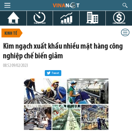
TRANG CHỦ
TIN GIỜ CHÓT
THỊ TRƯỜNG
DỰ ÁN
CHỨNG KHOÁN
KINH TẾ
Kim ngạch xuất khẩu nhiều mặt hàng công
nghiệp chế biến giảm
08:52 09/02/2023
Tweet