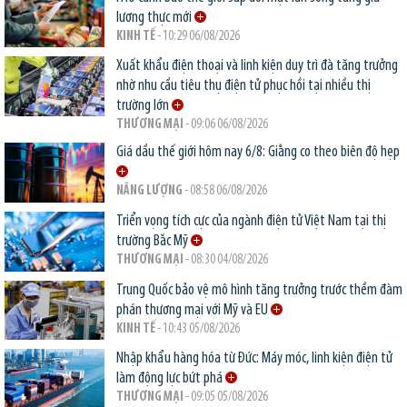
lương thực mới
KINH TẾ
- 10:29 06/08/2026
Xuất khẩu điện thoại và linh kiện duy trì đà tăng trưởng
nhờ nhu cầu tiêu thụ điện tử phục hồi tại nhiều thị
trường lớn
THƯƠNG MẠI
- 09:06 06/08/2026
Giá dầu thế giới hôm nay 6/8: Giằng co theo biên độ hẹp
NĂNG LƯỢNG
- 08:58 06/08/2026
Triển vọng tích cực của ngành điện tử Việt Nam tại thị
trường Bắc Mỹ
THƯƠNG MẠI
- 08:30 04/08/2026
Trung Quốc bảo vệ mô hình tăng trưởng trước thềm đàm
phán thương mại với Mỹ và EU
KINH TẾ
- 10:43 05/08/2026
Nhập khẩu hàng hóa từ Đức: Máy móc, linh kiện điện tử
làm động lực bứt phá
THƯƠNG MẠI
- 09:05 05/08/2026