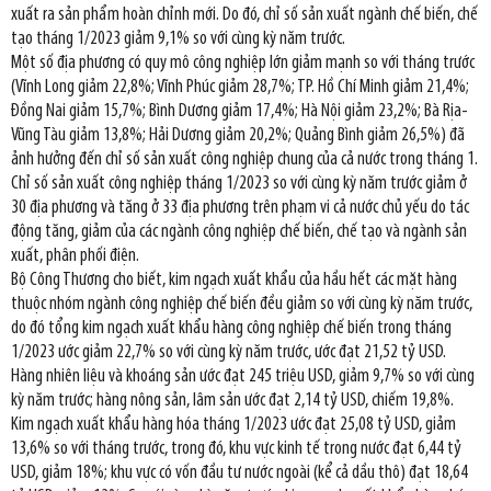
xuất ra sản phẩm hoàn chỉnh mới. Do đó, chỉ số sản xuất ngành chế biến, chế
tạo tháng 1/2023 giảm 9,1% so với cùng kỳ năm trước.
Một số địa phương có quy mô công nghiệp lớn giảm mạnh so với tháng trước
(Vĩnh Long giảm 22,8%; Vĩnh Phúc giảm 28,7%; TP. Hồ Chí Minh giảm 21,4%;
Đồng Nai giảm 15,7%; Bình Dương giảm 17,4%; Hà Nội giảm 23,2%; Bà Rịa-
Vũng Tàu giảm 13,8%; Hải Dương giảm 20,2%; Quảng Bình giảm 26,5%) đã
ảnh hưởng đến chỉ số sản xuất công nghiệp chung của cả nước trong tháng 1.
Chỉ số sản xuất công nghiệp tháng 1/2023 so với cùng kỳ năm trước giảm ở
30 địa phương và tăng ở 33 địa phương trên phạm vi cả nước chủ yếu do tác
động tăng, giảm của các ngành công nghiệp chế biến, chế tạo và ngành sản
xuất, phân phối điện.
Bộ Công Thương cho biết, kim ngạch xuất khẩu của hầu hết các mặt hàng
thuộc nhóm ngành công nghiệp chế biến đều giảm so với cùng kỳ năm trước,
do đó tổng kim ngạch xuất khẩu hàng công nghiệp chế biến trong tháng
1/2023 ước giảm 22,7% so với cùng kỳ năm trước, ước đạt 21,52 tỷ USD.
Hàng nhiên liệu và khoáng sản ước đạt 245 triệu USD, giảm 9,7% so với cùng
kỳ năm trước; hàng nông sản, lâm sản ước đạt 2,14 tỷ USD, chiếm 19,8%.
Kim ngạch xuất khẩu hàng hóa tháng 1/2023 ước đạt 25,08 tỷ USD, giảm
13,6% so với tháng trước, trong đó, khu vực kinh tế trong nước đạt 6,44 tỷ
USD, giảm 18%; khu vực có vốn đầu tư nước ngoài (kể cả dầu thô) đạt 18,64