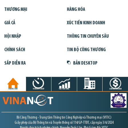
THƯƠNG MẠI
HÀNG HÓA
GIÁ CẢ
XÚC TIẾN KINH DOANH
HỘI NHẬP
THÔNG TIN CHUYÊN SÂU
CHÍNH SÁCH
TIN BỘ CÔNG THƯƠNG
SẮP DIỄN RA
BẢN DESKTOP
TRANG CHỦ
TIN GIỜ CHÓT
THỊ TRƯỜNG
DỰ ÁN
CHỨNG KHOÁN
Bộ Công Thương - Trung tâm Thông tin Công Nghiệp và Thương mại (VITIC)
Giấy phép của Bộ Thông tin và Truyền thông số 114/GP-TTĐT, cấp ngày 3/6/2024
Người chịu trách nhiệm chính: Nguyễn Quốc Lân, Phó Giám đốc VITIC