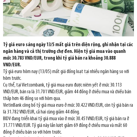
Tỷ giá euro sáng ngày 13/5 mất giá trên diện rộng, ghi nhận tại các
ngân hàng và cả thị trường chợ đen. Hiện tỷ giá mua vào quanh
mức 30.783 VND/EUR, trong khi tỷ giá bán ra khoảng 30.888
VND/EUR.
Tỷ giá euro hôm nay (13/05) mất giá đồng loạt tại nhiều ngân hàng so với
hôm trước.
Cụ thể, tại Vietcombank, tỷ giá mua euro được niêm yết ở mức 30.113
VND/EUR, bán ra là 31.701 VND/EUR, giảm 44 đồng ở chiều mua và chiều bán
thấp hơn 46 đồng so với hôm qua.
VietinBank công bố tỷ giá mua euro ở mức 30.422 VND/EUR, còn tỷ giá bán ra
là 31.782 VND/EUR, cả hai cùng giảm 44 đồng.
BIDV đang triển khai tỷ giá mua vào ở mức 30.451VND/EUR, tỷ giá bán ra ở
31.771 VND/EUR. Tỷ giá này lần lượt giảm 69 đồng ở chiều mua và mất 60
đồng ở chiều bán so với hôm trước.