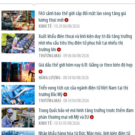
FAO cảnh báo thế giới sắp đối mặt làn sóng tăng giá
lương thực mới
KINH TẾ
- 10:29 06/08/2026
Xuất khẩu điện thoại và linh kiện duy trì đà tăng trưởng
nhờ nhu cầu tiêu thụ điện tử phục hồi tại nhiều thị
trường lớn
THƯƠNG MẠI
- 09:06 06/08/2026
Giá dầu thế giới hôm nay 6/8: Giằng co theo biên độ hẹp
NĂNG LƯỢNG
- 08:58 06/08/2026
Triển vọng tích cực của ngành điện tử Việt Nam tại thị
trường Bắc Mỹ
THƯƠNG MẠI
- 08:30 04/08/2026
Trung Quốc bảo vệ mô hình tăng trưởng trước thềm đàm
phán thương mại với Mỹ và EU
KINH TẾ
- 10:43 05/08/2026
Nhập khẩu hàng hóa từ Đức: Máy móc, linh kiện điện tử