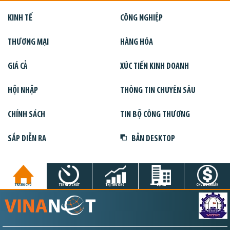
KINH TẾ
CÔNG NGHIỆP
THƯƠNG MẠI
HÀNG HÓA
GIÁ CẢ
XÚC TIẾN KINH DOANH
HỘI NHẬP
THÔNG TIN CHUYÊN SÂU
CHÍNH SÁCH
TIN BỘ CÔNG THƯƠNG
SẮP DIỄN RA
BẢN DESKTOP
TRANG CHỦ
TIN GIỜ CHÓT
THỊ TRƯỜNG
DỰ ÁN
CHỨNG KHOÁN