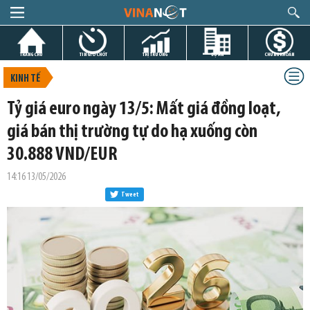
TRANG CHỦ
TIN GIỜ CHÓT
THỊ TRƯỜNG
DỰ ÁN
CHỨNG KHOÁN
KINH TẾ
Tỷ giá euro ngày 13/5: Mất giá đồng loạt,
giá bán thị trường tự do hạ xuống còn
30.888 VND/EUR
14:16 13/05/2026
Tweet