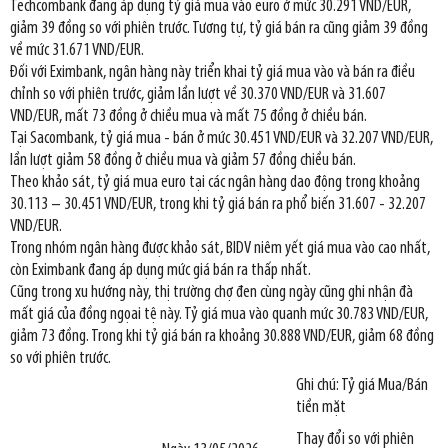
Techcombank đang áp dụng tỷ giá mua vào euro ở mức 30.291 VND/EUR,
giảm 39 đồng so với phiên trước. Tương tự, tỷ giá bán ra cũng giảm 39 đồng
về mức 31.671 VND/EUR.
Đối với Eximbank, ngân hàng này triển khai tỷ giá mua vào và bán ra điều
chỉnh so với phiên trước, giảm lần lượt về 30.370 VND/EUR và 31.607
VND/EUR, mất 73 đồng ở chiều mua và mất 75 đồng ở chiều bán.
Tại Sacombank, tỷ giá mua - bán ở mức 30.451 VND/EUR và 32.207 VND/EUR,
lần lượt giảm 58 đồng ở chiều mua và giảm 57 đồng chiều bán.
Theo khảo sát, tỷ giá mua euro tại các ngân hàng dao động trong khoảng
30.113 – 30.451 VND/EUR, trong khi tỷ giá bán ra phổ biến 31.607 - 32.207
VND/EUR.
Trong nhóm ngân hàng được khảo sát, BIDV niêm yết giá mua vào cao nhất,
còn Eximbank đang áp dụng mức giá bán ra thấp nhất.
Cũng trong xu hướng này, thị trường chợ đen cùng ngày cũng ghi nhận đà
mất giá của đồng ngọai tệ này. Tỷ giá mua vào quanh mức 30.783 VND/EUR,
giảm 73 đồng. Trong khi tỷ giá bán ra khoảng 30.888 VND/EUR, giảm 68 đồng
so với phiên trước.
Ghi chú: Tỷ giá Mua/Bán
tiền mặt
Thay đổi so với phiên