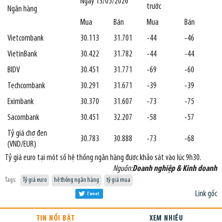
Ngày 13/05/2026
trước
Ngân hàng
Mua
Bán
Mua
Bán
Vietcombank
30.113
31.701
-44
-46
VietinBank
30.422
31.782
-44
-44
BIDV
30.451
31.771
-69
-60
Techcombank
30.291
31.671
-39
-39
Eximbank
30.370
31.607
-73
-75
Sacombank
30.451
32.207
-58
-57
Tỷ giá chợ đen
30.783
30.888
-73
-68
(VND/EUR)
Tỷ giá euro tại một số hệ thống ngân hàng được khảo sát vào lúc 9h30.
Nguồn:
Doanh nghiệp & Kinh doanh
Tags:
Tỷ giá euro
hệ thống ngân hàng
tỷ giá mua
Link gốc
Tweet
TIN NỔI BẬT
XEM NHIỀU