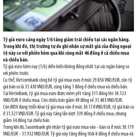
Tỷ giá euro sáng ngày 1/6 tăng giảm trái chiều tại các ngân hàng.
Trong khi đó, thị trường tự do ghi nhận sự mất giá của đồng ngoại
tệ này so với phiên hôm qua khi cùng mất 46 đồng ở cả chiều mua
và chiều bán.
Tỷ giá euro hôm nay (1/6) diễn biến không đồng nhất tại các ngân hàng so
với phiên trước.
Cụ thể, Vietcombank công bố tỷ giá mua euro ở mức 29.856 VND/EUR, còn tỷ
giá bán ra là 31.430 VND/EUR, cùng tăng 1 đồng ở chiều mua và chiều bán.
Tại VietinBank, tỷ giá mua euro được niêm yết tăng 311 đồng lên 30.123
VND/EUR ở chiều mua. Còn chiều bán giảm 49 đồng về 31.483 VND/EUR.
Còn BIDV đang triển khai tỷ giá mua vào ở mức 30.174 VND/EUR, tỷ giá bán ra
ở 31.521 VND/EUR. Tỷ giá này tăng lần lượt 339 đồng ở chiều mua, nhưng
giảm 34 đồng tại chiều bán.
Trong khi đó, Sacombank ghi nhận tỷ giá euro mua vào - bán ra ở mức 30.179
VND/EUR - 31.932 VND/EUR. Tỷ giá này tăng đồng thời 8 đồng ở chiều mua và