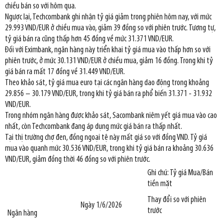
chiều bán so với hôm qua.
Ngược lại, Techcombank ghi nhận tỷ giá giảm trong phiên hôm nay, với mức
29.993 VND/EUR ở chiều mua vào, giảm 39 đồng so với phiên trước. Tương tự,
tỷ giá bán ra cũng thấp hơn 45 đồng về mức 31.371 VND/EUR.
Đối với Eximbank, ngân hàng này triển khai tỷ giá mua vào thấp hơn so với
phiên trước, ở mức 30.131 VND/EUR ở chiều mua, giảm 16 đồng. Trong khi tỷ
giá bán ra mất 17 đồng về 31.449 VND/EUR.
Theo khảo sát, tỷ giá mua euro tại các ngân hàng dao động trong khoảng
29.856 – 30.179 VND/EUR, trong khi tỷ giá bán ra phổ biến 31.371 - 31.932
VND/EUR.
Trong nhóm ngân hàng được khảo sát, Sacombank niêm yết giá mua vào cao
nhất, còn Techcombank đang áp dụng mức giá bán ra thấp nhất.
Tại thị trường chợ đen, đồng ngoại tệ này mất giá so với đồng VND. Tỷ giá
mua vào quanh mức 30.536 VND/EUR, trong khi tỷ giá bán ra khoảng 30.636
VND/EUR, giảm đồng thời 46 đồng so với phiên trước.
Ghi chú: Tỷ giá Mua/Bán
tiền mặt
Thay đổi so với phiên
Ngày 1/6/2026
trước
Ngân hàng