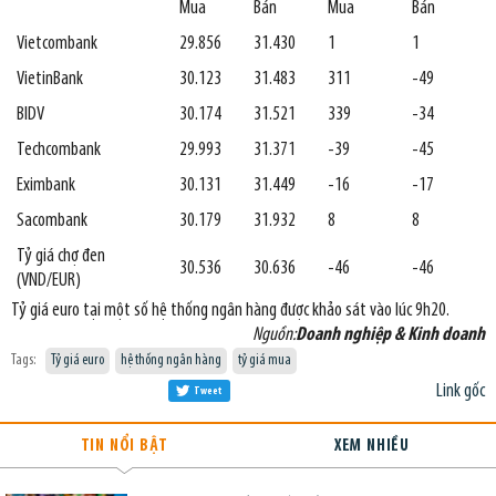
Mua
Bán
Mua
Bán
Vietcombank
29.856
31.430
1
1
VietinBank
30.123
31.483
311
-49
BIDV
30.174
31.521
339
-34
Techcombank
29.993
31.371
-39
-45
Eximbank
30.131
31.449
-16
-17
Sacombank
30.179
31.932
8
8
Tỷ giá chợ đen
30.536
30.636
-46
-46
(VND/EUR)
Tỷ giá euro tại một số hệ thống ngân hàng được khảo sát vào lúc 9h20.
Nguồn:
Doanh nghiệp & Kinh doanh
Tags:
Tỷ giá euro
hệ thống ngân hàng
tỷ giá mua
Link gốc
Tweet
TIN NỔI BẬT
XEM NHIỀU