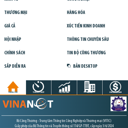
THƯƠNG MẠI
HÀNG HÓA
GIÁ CẢ
XÚC TIẾN KINH DOANH
HỘI NHẬP
THÔNG TIN CHUYÊN SÂU
CHÍNH SÁCH
TIN BỘ CÔNG THƯƠNG
SẮP DIỄN RA
BẢN DESKTOP
TRANG CHỦ
TIN GIỜ CHÓT
THỊ TRƯỜNG
DỰ ÁN
CHỨNG KHOÁN
Bộ Công Thương - Trung tâm Thông tin Công Nghiệp và Thương mại (VITIC)
Giấy phép của Bộ Thông tin và Truyền thông số 114/GP-TTĐT, cấp ngày 3/6/2024