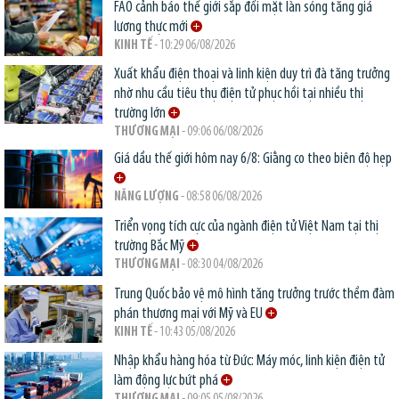
FAO cảnh báo thế giới sắp đối mặt làn sóng tăng giá
lương thực mới
KINH TẾ
- 10:29 06/08/2026
Xuất khẩu điện thoại và linh kiện duy trì đà tăng trưởng
nhờ nhu cầu tiêu thụ điện tử phục hồi tại nhiều thị
trường lớn
THƯƠNG MẠI
- 09:06 06/08/2026
Giá dầu thế giới hôm nay 6/8: Giằng co theo biên độ hẹp
NĂNG LƯỢNG
- 08:58 06/08/2026
Triển vọng tích cực của ngành điện tử Việt Nam tại thị
trường Bắc Mỹ
THƯƠNG MẠI
- 08:30 04/08/2026
Trung Quốc bảo vệ mô hình tăng trưởng trước thềm đàm
phán thương mại với Mỹ và EU
KINH TẾ
- 10:43 05/08/2026
Nhập khẩu hàng hóa từ Đức: Máy móc, linh kiện điện tử
làm động lực bứt phá