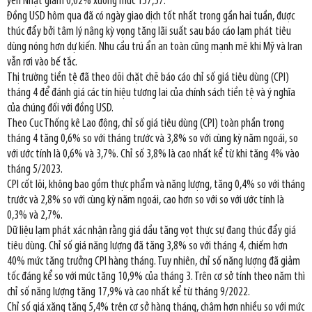
yen Nhật giảm 0,02% xuống mức 157,57.
Đồng USD hôm qua đã có ngày giao dịch tốt nhất trong gần hai tuần, được
thúc đẩy bởi tâm lý nâng kỳ vọng tăng lãi suất sau báo cáo lạm phát tiêu
dùng nóng hơn dự kiến. Nhu cầu trú ẩn an toàn cũng mạnh mẽ khi Mỹ và Iran
vẫn rơi vào bế tắc.
Thị trường tiền tệ đã theo dõi chặt chẽ báo cáo chỉ số giá tiêu dùng (CPI)
tháng 4 để đánh giá các tín hiệu tương lai của chính sách tiền tệ và ý nghĩa
của chúng đối với đồng USD.
Theo Cục Thống kê Lao động, chỉ số giá tiêu dùng (CPI) toàn phần trong
tháng 4 tăng 0,6% so với tháng trước và 3,8% so với cùng kỳ năm ngoái, so
với ước tính là 0,6% và 3,7%. Chỉ số 3,8% là cao nhất kể từ khi tăng 4% vào
tháng 5/2023.
CPI cốt lõi, không bao gồm thực phẩm và năng lượng, tăng 0,4% so với tháng
trước và 2,8% so với cùng kỳ năm ngoái, cao hơn so với so với ước tính là
0,3% và 2,7%.
Dữ liệu lạm phát xác nhận rằng giá dầu tăng vọt thực sự đang thúc đẩy giá
tiêu dùng. Chỉ số giá năng lượng đã tăng 3,8% so với tháng 4, chiếm hơn
40% mức tăng trưởng CPI hàng tháng. Tuy nhiên, chỉ số năng lượng đã giảm
tốc đáng kể so với mức tăng 10,9% của tháng 3. Trên cơ sở tính theo năm thì
chỉ số năng lượng tăng 17,9% và cao nhất kể từ tháng 9/2022.
Chỉ số giá xăng tăng 5,4% trên cơ sở hàng tháng, chậm hơn nhiều so với mức