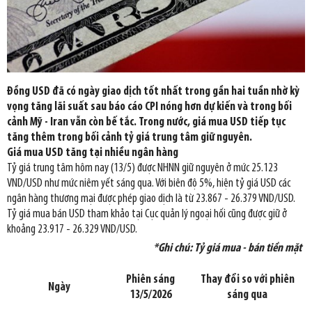
Đồng USD đã có ngày giao dịch tốt nhất trong gần hai tuần nhờ kỳ
vọng tăng lãi suất sau báo cáo CPI nóng hơn dự kiến và trong bối
cảnh Mỹ - Iran vẫn còn bế tắc. Trong nước, giá mua USD tiếp tục
tăng thêm trong bối cảnh tỷ giá trung tâm giữ nguyên.
Giá mua USD tăng tại nhiều ngân hàng
Tỷ giá trung tâm hôm nay (13/5) được NHNN giữ nguyên ở mức 25.123
VND/USD như mức niêm yết sáng qua. Với biên độ 5%, hiện tỷ giá USD các
ngân hàng thương mại được phép giao dịch là từ 23.867 - 26.379 VND/USD.
Tỷ giá mua bán USD tham khảo tại Cục quản lý ngoại hối cũng được giữ ở
khoảng 23.917 - 26.329 VND/USD.
*Ghi chú: Tỷ giá mua - bán tiền mặt
Phiên sáng
Thay đổi so với phiên
Ngày
13/5/2026
sáng qua