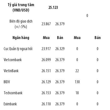
Tỷ giá trung tâm
25.123
(VND/USD)
0
Biên độ giao dịch
23.867
26.379
(+/-5%)
Ngân hàng
Mua
Bán
Mua
Bán
Cục Quản lý ngoại hối
23.917
26.329
0
0
Vietcombank
26.099
26.379
0
0
VietinBank
26.151
26.379
22
0
BIDV
26.129
26.379
130
0
Techcombank
26.153
26.379
18
0
Eximbank
26.110
26.379
0
0