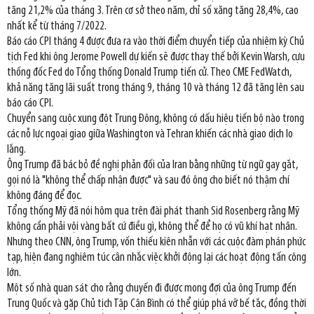
tăng 21,2% của tháng 3. Trên cơ sở theo năm, chỉ số xăng tăng 28,4%, cao
nhất kể từ tháng 7/2022.
Báo cáo CPI tháng 4 được đưa ra vào thời điểm chuyển tiếp của nhiệm kỳ Chủ
tịch Fed khi ông Jerome Powell dự kiến sẽ được thay thế bởi Kevin Warsh, cựu
thống đốc Fed do Tổng thống Donald Trump tiến cử. Theo CME FedWatch,
khả năng tăng lãi suất trong tháng 9, tháng 10 và tháng 12 đã tăng lên sau
báo cáo CPI.
Chuyển sang cuộc xung đột Trung Đông, không có dấu hiệu tiến bộ nào trong
các nỗ lực ngoại giao giữa Washington và Tehran khiến các nhà giao dịch lo
lắng.
Ông Trump đã bác bỏ đề nghị phản đối của Iran bằng những từ ngữ gay gắt,
gọi nó là "không thể chấp nhận được" và sau đó ông cho biết nó thậm chí
không đáng để đọc.
Tổng thống Mỹ đã nói hôm qua trên đài phát thanh Sid Rosenberg rằng Mỹ
không cần phải vội vàng bất cứ điều gì, không thể để họ có vũ khí hạt nhân.
Nhưng theo CNN, ông Trump, vốn thiếu kiên nhẫn với các cuộc đàm phán phức
tạp, hiện đang nghiêm túc cân nhắc việc khởi động lại các hoạt động tấn công
lớn.
Một số nhà quan sát cho rằng chuyến đi được mong đợi của ông Trump đến
Trung Quốc và gặp Chủ tịch Tập Cận Bình có thể giúp phá vỡ bế tắc, đồng thời