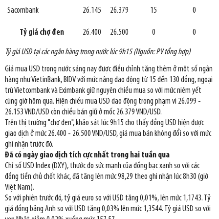
Sacombank
26.145
26.379
15
0
Tỷ giá chợ đen
26.400
26.500
0
0
Tỷ giá USD tại các ngân hàng trong nước lúc 9h15 (Nguồn: PV tổng hợp)
Giá mua USD trong nước sáng nay được điều chỉnh tăng thêm ở một số ngân
hàng như VietinBank, BIDV với mức nâng dao động từ 15 đến 130 đồng, ngoại
trừ Vietcombank và Eximbank giữ nguyên chiều mua so với mức niêm yết
cùng giờ hôm qua. Hiện chiều mua USD dao động trong phạm vi 26.099 -
26.153 VND/USD còn chiều bán giữ ở mốc 26.379 VND/USD.
Trên thị trường "chợ đen", khảo sát lúc 9h15 cho thấy đồng USD hiện được
giao dịch ở mức 26.400 - 26.500 VND/USD, giá mua bán không đổi so với mức
ghi nhận trước đó.
Đã có ngày giao dịch tích cực nhất trong hai tuần qua
Chỉ số USD Index (DXY), thước đo sức mạnh của đồng bạc xanh so với các
đồng tiền chủ chốt khác, đã tăng lên mức 98,29 theo ghi nhận lúc 8h30 (giờ
Việt Nam).
So với phiên trước đó, tỷ giá euro so với USD tăng 0,01%, lên mức 1,1743. Tỷ
giá đồng bảng Anh so với USD tăng 0,03% lên mức 1,3544. Tỷ giá USD so với