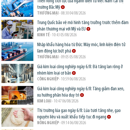
Triển vọng tích cực của ngành điện tử Việt Nam tại thị
trường Bắc Mỹ
THƯƠNG MẠI
- 08:30 04/08/2026
Trung Quốc bảo vệ mô hình tăng trưởng trước thềm đàm
phán thương mại với Mỹ và EU
KINH TẾ
- 10:43 05/08/2026
Nhập khẩu hàng hóa từ Đức: Máy móc, linh kiện điện tử
làm động lực bứt phá
THƯƠNG MẠI
- 09:05 05/08/2026
Giá kim loại công nghiệp ngày 6/8: Đà tăng lan rộng ở
nhóm kim loại cơ bản
CÔNG NGHIỆP
- 10:59 06/08/2026
Giá kim loại công nghiệp ngày 6/8: Tăng giảm đan xen,
xu hướng phân hóa duy trì
KIM LOẠI
- 10:47 06/08/2026
Thị trường lúa gạo ngày 6/8: Lúa tươi tăng nhẹ, gạo
nguyên liệu và xuất khẩu tiếp tục đi ngang
NÔNG NGHIỆP
- 09:14 06/08/2026