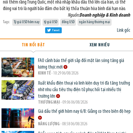
nói thêm rằng Trung Quốc, một nhà nhập khẩu dầu thô lớn của Iran, có thể
đóng vai trò là người bảo đảm cho bất kỳ thỏa thuận hòa bình dài hạn nào.
Nguồn:
Doanh nghiệp & Kinh doanh
Tags:
Tỷ giá USD hôm nay
tỷ giá USD
đồng USD
ngân hàng thương mại
Link gốc
Tweet
TIN NỔI BẬT
XEM NHIỀU
FAO cảnh báo thế giới sắp đối mặt làn sóng tăng giá
lương thực mới
KINH TẾ
- 10:29 06/08/2026
Xuất khẩu điện thoại và linh kiện duy trì đà tăng trưởng
nhờ nhu cầu tiêu thụ điện tử phục hồi tại nhiều thị
trường lớn
THƯƠNG MẠI
- 09:06 06/08/2026
Giá dầu thế giới hôm nay 6/8: Giằng co theo biên độ hẹp
NĂNG LƯỢNG
- 08:58 06/08/2026