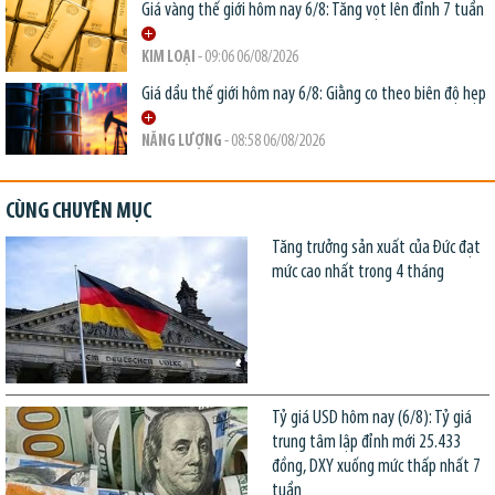
Giá vàng thế giới hôm nay 6/8: Tăng vọt lên đỉnh 7 tuần
KIM LOẠI
- 09:06 06/08/2026
Giá dầu thế giới hôm nay 6/8: Giằng co theo biên độ hẹp
NĂNG LƯỢNG
- 08:58 06/08/2026
CÙNG CHUYÊN MỤC
Tăng trưởng sản xuất của Đức đạt
mức cao nhất trong 4 tháng
Tỷ giá USD hôm nay (6/8): Tỷ giá
trung tâm lập đỉnh mới 25.433
đồng, DXY xuống mức thấp nhất 7
tuần