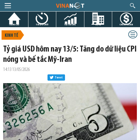
TRANG CHỦ
TIN GIỜ CHÓT
THỊ TRƯỜNG
DỰ ÁN
CHỨNG KHOÁN
KINH TẾ
Tỷ giá USD hôm nay 13/5: Tăng do dữ liệu CPI
nóng và bế tắc Mỹ-Iran
14:13 13/05/2026
Tweet