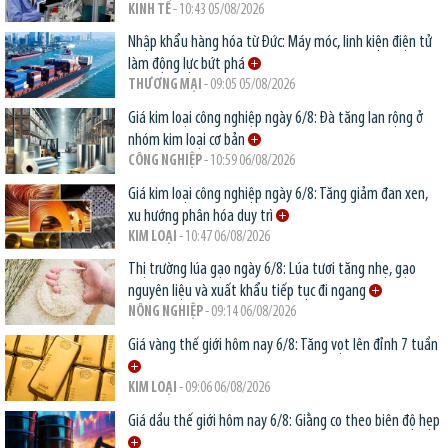
KINH TẾ
- 10:43 05/08/2026
Nhập khẩu hàng hóa từ Đức: Máy móc, linh kiện điện tử
làm động lực bứt phá
THƯƠNG MẠI
- 09:05 05/08/2026
Giá kim loại công nghiệp ngày 6/8: Đà tăng lan rộng ở
nhóm kim loại cơ bản
CÔNG NGHIỆP
- 10:59 06/08/2026
Giá kim loại công nghiệp ngày 6/8: Tăng giảm đan xen,
xu hướng phân hóa duy trì
KIM LOẠI
- 10:47 06/08/2026
Thị trường lúa gạo ngày 6/8: Lúa tươi tăng nhẹ, gạo
nguyên liệu và xuất khẩu tiếp tục đi ngang
NÔNG NGHIỆP
- 09:14 06/08/2026
Giá vàng thế giới hôm nay 6/8: Tăng vọt lên đỉnh 7 tuần
KIM LOẠI
- 09:06 06/08/2026
Giá dầu thế giới hôm nay 6/8: Giằng co theo biên độ hẹp