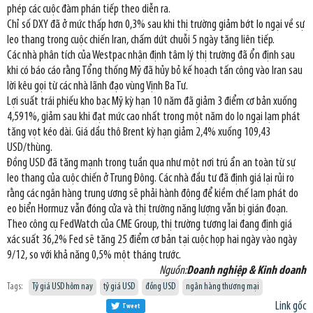
phép các cuộc đàm phán tiếp theo diễn ra.
Chỉ số DXY đã ở mức thấp hơn 0,3% sau khi thị trường giảm bớt lo ngại về sự
leo thang trong cuộc chiến Iran, chấm dứt chuỗi 5 ngày tăng liên tiếp.
Các nhà phân tích của Westpac nhận định tâm lý thị trường đã ổn định sau
khi có báo cáo rằng Tổng thống Mỹ đã hủy bỏ kế hoạch tấn công vào Iran sau
lời kêu gọi từ các nhà lãnh đạo vùng Vịnh Ba Tư.
Lợi suất trái phiếu kho bạc Mỹ kỳ hạn 10 năm đã giảm 3 điểm cơ bản xuống
4,591%, giảm sau khi đạt mức cao nhất trong một năm do lo ngại lạm phát
tăng vọt kéo dài. Giá dầu thô Brent kỳ hạn giảm 2,4% xuống 109,43
USD/thùng.
Đồng USD đã tăng mạnh trong tuần qua như một nơi trú ẩn an toàn từ sự
leo thang của cuộc chiến ở Trung Đông. Các nhà đầu tư đã định giá lại rủi ro
rằng các ngân hàng trung ương sẽ phải hành động để kiềm chế lạm phát do
eo biển Hormuz vẫn đóng cửa và thị trường năng lượng vẫn bị gián đoạn.
Theo công cụ FedWatch của CME Group, thị trường tương lai đang định giá
xác suất 36,2% Fed sẽ tăng 25 điểm cơ bản tại cuộc họp hai ngày vào ngày
9/12, so với khả năng 0,5% một tháng trước.
Nguồn:
Doanh nghiệp & Kinh doanh
Tags:
Tỷ giá USD hôm nay
tỷ giá USD
đồng USD
ngân hàng thương mại
Link gốc
Tweet