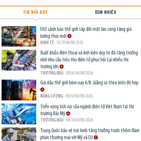
TIN NỔI BẬT
XEM NHIỀU
FAO cảnh báo thế giới sắp đối mặt làn sóng tăng giá
lương thực mới
KINH TẾ
- 10:29 06/08/2026
Xuất khẩu điện thoại và linh kiện duy trì đà tăng trưởng
nhờ nhu cầu tiêu thụ điện tử phục hồi tại nhiều thị
trường lớn
THƯƠNG MẠI
- 09:06 06/08/2026
Giá dầu thế giới hôm nay 6/8: Giằng co theo biên độ hẹp
NĂNG LƯỢNG
- 08:58 06/08/2026
Triển vọng tích cực của ngành điện tử Việt Nam tại thị
trường Bắc Mỹ
THƯƠNG MẠI
- 08:30 04/08/2026
Trung Quốc bảo vệ mô hình tăng trưởng trước thềm đàm
phán thương mại với Mỹ và EU