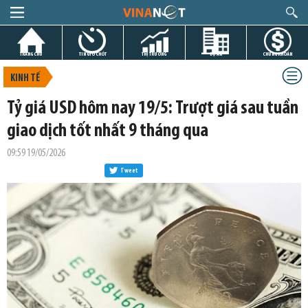
TRANG CHỦ
TIN GIỜ CHÓT
THỊ TRƯỜNG
DỰ ÁN
CHỨNG KHOÁN
KINH TẾ
Tỷ giá USD hôm nay 19/5: Trượt giá sau tuần
giao dịch tốt nhất 9 tháng qua
09:59 19/05/2026
Tweet