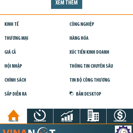
XEM THÊM
KINH TẾ
CÔNG NGHIỆP
THƯƠNG MẠI
HÀNG HÓA
GIÁ CẢ
XÚC TIẾN KINH DOANH
HỘI NHẬP
THÔNG TIN CHUYÊN SÂU
CHÍNH SÁCH
TIN BỘ CÔNG THƯƠNG
SẮP DIỄN RA
BẢN DESKTOP
TRANG CHỦ
TIN GIỜ CHÓT
THỊ TRƯỜNG
DỰ ÁN
CHỨNG KHOÁN