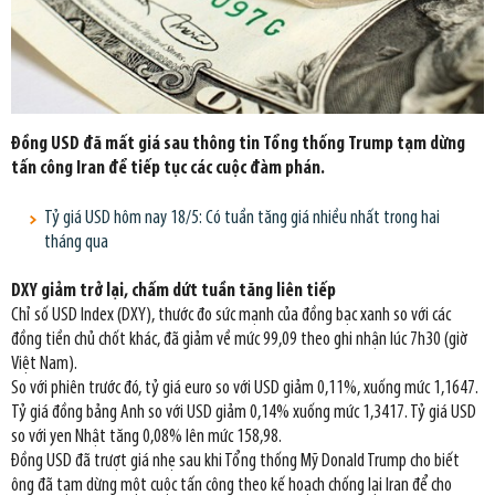
Đồng USD đã mất giá sau thông tin Tổng thống Trump tạm dừng
tấn công Iran để tiếp tục các cuộc đàm phán.
Tỷ giá USD hôm nay 18/5: Có tuần tăng giá nhiều nhất trong hai
tháng qua
DXY giảm trở lại, chấm dứt tuần tăng liên tiếp
Chỉ số USD Index (DXY), thước đo sức mạnh của đồng bạc xanh so với các
đồng tiền chủ chốt khác, đã giảm về mức 99,09 theo ghi nhận lúc 7h30 (giờ
Việt Nam).
So với phiên trước đó, tỷ giá euro so với USD giảm 0,11%, xuống mức 1,1647.
Tỷ giá đồng bảng Anh so với USD giảm 0,14% xuống mức 1,3417. Tỷ giá USD
so với yen Nhật tăng 0,08% lên mức 158,98.
Đồng USD đã trượt giá nhẹ sau khi Tổng thống Mỹ Donald Trump cho biết
ông đã tạm dừng một cuộc tấn công theo kế hoạch chống lại Iran để cho