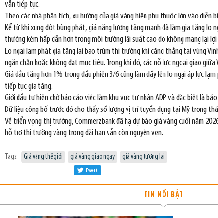
vẫn tiếp tục.
Theo các nhà phân tích, xu hướng của giá vàng hiện phụ thuộc lớn vào diễn bi
Kể từ khi xung đột bùng phát, giá năng lượng tăng mạnh đã làm gia tăng lo ng
thường kém hấp dẫn hơn trong môi trường lãi suất cao do không mang lại lợi 
Lo ngại lạm phát gia tăng lại bao trùm thị trường khi căng thẳng tại vùng Vị
ngăn chặn hoặc không đạt mục tiêu. Trong khi đó, các nỗ lực ngoại giao giữa
Giá dầu tăng hơn 1% trong đầu phiên 3/6 cũng làm dấy lên lo ngại áp lực lạm
tiếp tục gia tăng.
Giới đầu tư hiện chờ báo cáo việc làm khu vực tư nhân ADP và đặc biệt là bá
Dữ liệu công bố trước đó cho thấy số lượng vị trí tuyển dụng tại Mỹ trong t
Về triển vọng thị trường, Commerzbank đã hạ dự báo giá vàng cuối năm 202
hỗ trợ thị trường vàng trong dài hạn vẫn còn nguyên vẹn.
Tags:
Giá vàng thế giới
giá vàng giao ngay
giá vàng tương lai
Tweet
TIN NỔI BẬT