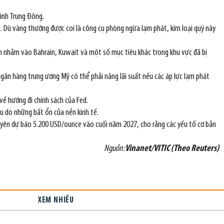
hình Trung Đông.
ài. Dù vàng thường được coi là công cụ phòng ngừa lạm phát, kim loại quý này
Iran nhằm vào Bahrain, Kuwait và một số mục tiêu khác trong khu vực đã bị
ngân hàng trung ương Mỹ có thể phải nâng lãi suất nếu các áp lực lạm phát
về hướng đi chính sách của Fed.
ếu do những bất ổn của nền kinh tế.
yên dự báo 5.200 USD/ounce vào cuối năm 2027, cho rằng các yếu tố cơ bản
Nguồn:
Vinanet/VITIC (Theo Reuters)
XEM NHIỀU