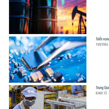
Triển vọn
THƯƠNG 
Trung Quố
KINH TẾ
-