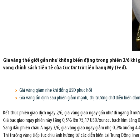
Giá vàng thế giới gần như không biến động trong phiên 2/6 khi gi
vọng chính sách tiền tệ của Cục Dự trữ Liên bang Mỹ (Fed).
Giá vàng giảm nhẹ khi đồng USD phục hồi
Giá vàng ổn định sau phiên giảm mạnh, thị trường chờ diễn biến đàm
Kết thúc phiên giao dịch ngày 2/6, giá vàng giao ngay gần như đi ngang ở m
Giá bạc giao ngay phiên này tăng 0,5% lên 75,17 USD/ounce, bạch kim tăng 
Sang đầu phiên châu Á ngày 3/6, giá vàng giao ngay giảm nhẹ 0,2% xuống 4.
Thị trường vàng tiếp tục chịu ảnh hưởng từ các diễn biến tại Trung Đông. I