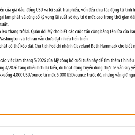
ến của giá dầu, đồng USD và lợi suất trái phiếu, vốn đều chịu tác động từ tình 
ại lạm phát và củng cố kỳ vọng lãi suất sẽ duy trì ở mức cao trong thời gian d
suất.
nh leo thang trở lại. Quân đội Mỹ cho biết các cuộc tấn công bằng tên lửa của 
 Washington và Tehran vẫn chưa đạt nhiều tiến triển.
 phát có thể kéo dài. Chủ tịch Fed chi nhánh Cleveland Beth Hammack cho biết 
o cáo việc làm tháng 5/2026 của Mỹ công bố cuối tuần này để tìm thêm tín hiệu 
háng 4/2026 tăng nhiều hơn dự kiến, dù hoạt động tuyển dụng thực tế vẫn suy y
6 xuống 4.800 USD/ounce từ mức 5.000 USD/ounce trước đó, nhưng vẫn giữ ngu