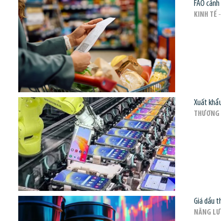
FAO cảnh 
KINH TẾ
-
Xuất khẩu
THƯƠNG 
Giá dầu t
NĂNG L