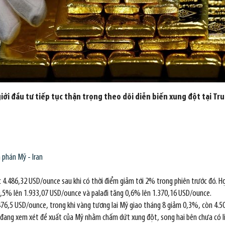
ới đầu tư tiếp tục thận trọng theo dõi diễn biến xung đột tại Trun
 phán Mỹ - Iran
ức 4.486,32 USD/ounce sau khi có thời điểm giảm tới 2% trong phiên trước đó. 
0,5% lên 1.933,07 USD/ounce và palađi tăng 0,6% lên 1.370,16 USD/ounce.
476,5 USD/ounce, trong khi vàng tương lai Mỹ giao tháng 8 giảm 0,3%, còn 4.5
ran đang xem xét đề xuất của Mỹ nhằm chấm dứt xung đột, song hai bên chưa có 