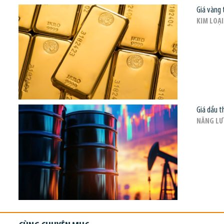
Giá vàng 
KIM LOẠI
Giá dầu t
NĂNG L