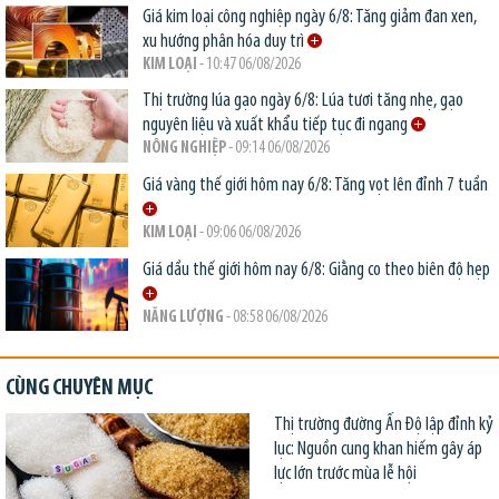
Giá kim loại công nghiệp ngày 6/8: Tăng giảm đan xen,
xu hướng phân hóa duy trì
KIM LOẠI
- 10:47 06/08/2026
Thị trường lúa gạo ngày 6/8: Lúa tươi tăng nhẹ, gạo
nguyên liệu và xuất khẩu tiếp tục đi ngang
NÔNG NGHIỆP
- 09:14 06/08/2026
Giá vàng thế giới hôm nay 6/8: Tăng vọt lên đỉnh 7 tuần
KIM LOẠI
- 09:06 06/08/2026
Giá dầu thế giới hôm nay 6/8: Giằng co theo biên độ hẹp
NĂNG LƯỢNG
- 08:58 06/08/2026
CÙNG CHUYÊN MỤC
Thị trường đường Ấn Độ lập đỉnh kỷ
lục: Nguồn cung khan hiếm gây áp
lực lớn trước mùa lễ hội