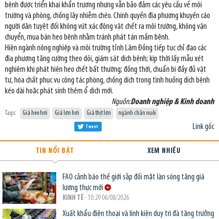
bệnh được triển khai khẩn trương nhưng vẫn bảo đảm các yêu cầu về môi
trường và phòng, chống lây nhiễm chéo. Chính quyền địa phương khuyến cáo
người dân tuyệt đối không vứt xác động vật chết ra môi trường, không vận
chuyển, mua bán heo bệnh nhằm tránh phát tán mầm bệnh.
Hiện ngành nông nghiệp và môi trường tỉnh Lâm Đồng tiếp tục chỉ đạo các
địa phương tăng cường theo dõi, giám sát dịch bệnh; kịp thời lấy mẫu xét
nghiệm khi phát hiện heo chết bất thường; đồng thời, chuẩn bị đầy đủ vật
tư, hóa chất phục vụ công tác phòng, chống dịch trong tình huống dịch bệnh
kéo dài hoặc phát sinh thêm ổ dịch mới.
Nguồn:
Doanh nghiệp & Kinh doanh
Tags:
Giá heo hơi
Giá lợn hơi
Giá thịt lợn
ngành chăn nuôi
Link gốc
Tweet
TIN NỔI BẬT
XEM NHIỀU
FAO cảnh báo thế giới sắp đối mặt làn sóng tăng giá
lương thực mới
KINH TẾ
- 10:29 06/08/2026
Xuất khẩu điện thoại và linh kiện duy trì đà tăng trưởng