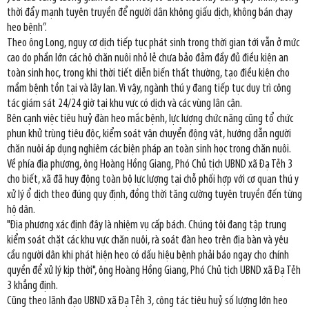
thời đẩy mạnh tuyên truyền để người dân không giấu dịch, không bán chạy
heo bệnh”.
Theo ông Long, nguy cơ dịch tiếp tục phát sinh trong thời gian tới vẫn ở mức
cao do phần lớn các hộ chăn nuôi nhỏ lẻ chưa bảo đảm đầy đủ điều kiện an
toàn sinh học, trong khi thời tiết diễn biến thất thường, tạo điều kiện cho
mầm bệnh tồn tại và lây lan. Vì vậy, ngành thú y đang tiếp tục duy trì công
tác giám sát 24/24 giờ tại khu vực có dịch và các vùng lân cận.
Bên cạnh việc tiêu huỷ đàn heo mắc bệnh, lực lượng chức năng cũng tổ chức
phun khử trùng tiêu độc, kiểm soát vận chuyển động vật, hướng dẫn người
chăn nuôi áp dụng nghiêm các biện pháp an toàn sinh học trong chăn nuôi.
Về phía địa phương, ông Hoàng Hồng Giang, Phó Chủ tịch UBND xã Đạ Tẻh 3
cho biết, xã đã huy động toàn bộ lực lượng tại chỗ phối hợp với cơ quan thú y
xử lý ổ dịch theo đúng quy định, đồng thời tăng cường tuyên truyền đến từng
hộ dân.
"Địa phương xác định đây là nhiệm vụ cấp bách. Chúng tôi đang tập trung
kiểm soát chặt các khu vực chăn nuôi, rà soát đàn heo trên địa bàn và yêu
cầu người dân khi phát hiện heo có dấu hiệu bệnh phải báo ngay cho chính
quyền để xử lý kịp thời", ông Hoàng Hồng Giang, Phó Chủ tịch UBND xã Đạ Tẻh
3 khẳng định.
Cũng theo lãnh đạo UBND xã Đạ Tẻh 3, công tác tiêu huỷ số lượng lớn heo