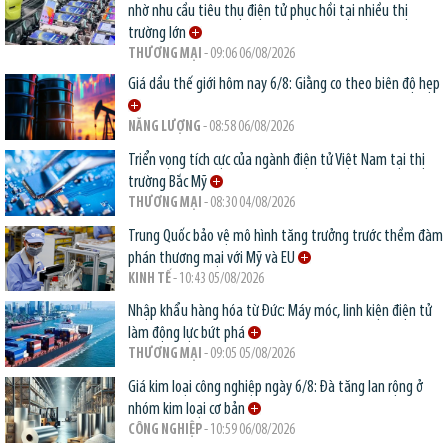
nhờ nhu cầu tiêu thụ điện tử phục hồi tại nhiều thị
trường lớn
THƯƠNG MẠI
- 09:06 06/08/2026
Giá dầu thế giới hôm nay 6/8: Giằng co theo biên độ hẹp
NĂNG LƯỢNG
- 08:58 06/08/2026
Triển vọng tích cực của ngành điện tử Việt Nam tại thị
trường Bắc Mỹ
THƯƠNG MẠI
- 08:30 04/08/2026
Trung Quốc bảo vệ mô hình tăng trưởng trước thềm đàm
phán thương mại với Mỹ và EU
KINH TẾ
- 10:43 05/08/2026
Nhập khẩu hàng hóa từ Đức: Máy móc, linh kiện điện tử
làm động lực bứt phá
THƯƠNG MẠI
- 09:05 05/08/2026
Giá kim loại công nghiệp ngày 6/8: Đà tăng lan rộng ở
nhóm kim loại cơ bản
CÔNG NGHIỆP
- 10:59 06/08/2026