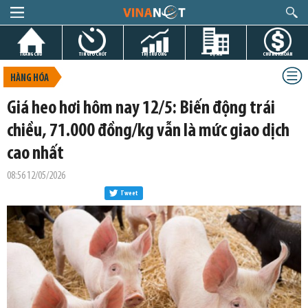
TRANG CHỦ
TIN GIỜ CHÓT
THỊ TRƯỜNG
DỰ ÁN
CHỨNG KHOÁN
HÀNG HÓA
Giá heo hơi hôm nay 12/5: Biến động trái
chiều, 71.000 đồng/kg vẫn là mức giao dịch
cao nhất
08:56 12/05/2026
Tweet