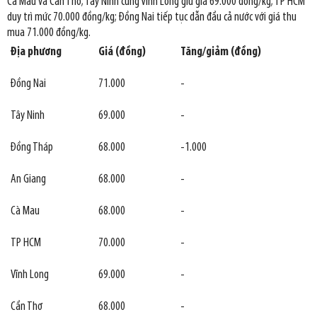
Cà Mau và Cần Thơ; Tây Ninh cùng Vĩnh Long giữ giá 69.000 đồng/kg; TP HCM
duy trì mức 70.000 đồng/kg; Đồng Nai tiếp tục dẫn đầu cả nước với giá thu
mua 71.000 đồng/kg.
Địa phương
Giá (đồng)
Tăng/giảm (đồng)
Đồng Nai
71.000
-
Tây Ninh
69.000
-
Đồng Tháp
68.000
-1.000
An Giang
68.000
-
Cà Mau
68.000
-
TP HCM
70.000
-
Vĩnh Long
69.000
-
Cần Thơ
68.000
-