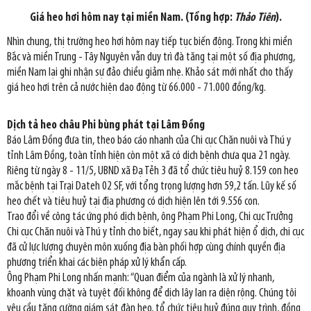
Giá heo hơi hôm nay tại miền Nam. (Tổng hợp:
Thảo Tiên
).
Nhìn chung, thị trường heo hơi hôm nay tiếp tục biến động. Trong khi miền
Bắc và miền Trung - Tây Nguyên vẫn duy trì đà tăng tại một số địa phương,
miền Nam lại ghi nhận sự đảo chiều giảm nhẹ. Khảo sát mới nhất cho thấy
giá heo hơi trên cả nước hiện dao động từ 66.000 - 71.000 đồng/kg.
Dịch tả heo châu Phi bùng phát tại Lâm Đồng
Báo Lâm Đồng đưa tin, theo báo cáo nhanh của Chi cục Chăn nuôi và Thú y
tỉnh Lâm Đồng, toàn tỉnh hiện còn một xã có dịch bệnh chưa qua 21 ngày.
Riêng từ ngày 8 - 11/5, UBND xã Đạ Tẻh 3 đã tổ chức tiêu huỷ 8.159 con heo
mắc bệnh tại Trại Dateh 02 SF, với tổng trọng lượng hơn 59,2 tấn. Lũy kế số
heo chết và tiêu huỷ tại địa phương có dịch hiện lên tới 9.556 con.
Trao đổi về công tác ứng phó dịch bệnh, ông Phạm Phi Long, Chi cục Trưởng
Chi cục Chăn nuôi và Thú y tỉnh cho biết, ngay sau khi phát hiện ổ dịch, chi cục
đã cử lực lượng chuyên môn xuống địa bàn phối hợp cùng chính quyền địa
phương triển khai các biện pháp xử lý khẩn cấp.
Ông Phạm Phi Long nhấn mạnh: “Quan điểm của ngành là xử lý nhanh,
khoanh vùng chặt và tuyệt đối không để dịch lây lan ra diện rộng. Chúng tôi
yêu cầu tăng cường giám sát đàn heo, tổ chức tiêu huỷ đúng quy trình, đồng