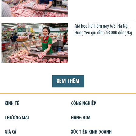
Giá heo hơi hôm nay 6/8: Hà Nội,
Hưng Yên giữ đỉnh 63.000 đồng/kg
XEM THÊM
KINH TẾ
CÔNG NGHIỆP
THƯƠNG MẠI
HÀNG HÓA
GIÁ CẢ
XÚC TIẾN KINH DOANH