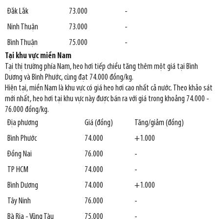
Đắk Lắk
73.000
-
Ninh Thuận
73.000
-
Bình Thuận
75.000
-
Tại khu vực miền Nam
Tại thị trường phía Nam, heo hơi tiếp chiều tăng thêm một giá tại Bình
Dương và Bình Phước, cùng đạt 74.000 đồng/kg.
Hiện tại, miền Nam là khu vực có giá heo hơi cao nhất cả nước. Theo khảo sát
mới nhất, heo hơi tại khu vực này được bán ra với giá trong khoảng 74.000 -
76.000 đồng/kg.
Địa phương
Giá (đồng)
Tăng/giảm (đồng)
Bình Phước
74.000
+1.000
Đồng Nai
76.000
-
TP HCM
74.000
-
Bình Dương
74.000
+1.000
Tây Ninh
76.000
-
Bà Rịa - Vũng Tàu
75.000
-