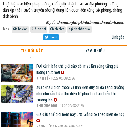
thực hiện các biện pháp phòng, chống dịch bệnh tại các địa phương; hướng
dẫn kịp thời, tuyên truyền các nội dung liên quan đến công tác phòng, chống
dịch bệnh.
Nguồn:
doanhnghiepkinhdoanh.doanhnhanvn
Tags:
Giá heo hơi
Giá lợn hơi
Giá thịt lợn
ngành chăn nuôi
Link gốc
Tweet
TIN NỔI BẬT
XEM NHIỀU
FAO cảnh báo thế giới sắp đối mặt làn sóng tăng giá
lương thực mới
KINH TẾ
- 10:29 06/08/2026
Xuất khẩu điện thoại và linh kiện duy trì đà tăng trưởng
nhờ nhu cầu tiêu thụ điện tử phục hồi tại nhiều thị
trường lớn
THƯƠNG MẠI
- 09:06 06/08/2026
Giá dầu thế giới hôm nay 6/8: Giằng co theo biên độ hẹp
NĂNG LƯỢNG
- 08:58 06/08/2026