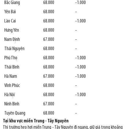
Bắc Giang
68.000
-1.000
Yên Bái
68.000
-
Lào Cai
68.000
-1.000
Hưng Yên
68.000
-
Nam Định
67.000
-
Thái Nguyên
68.000
-
Phú Thọ
68.000
-1.000
Thái Bình
68.000
-1.000
Hà Nam
67.000
-1.000
Vĩnh Phúc
68.000
-
Hà Nội
68.000
-1.000
Ninh Bình
67.000
-
Tuyên Quang
68.000
-
Tại khu vực miền Trung - Tây Nguyên
Thị trường heo hơi miền Trung - Tây Nguyên đi ngang, giữ giá trong khoảng