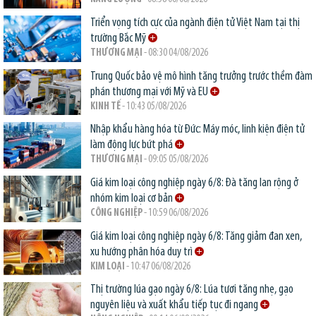
Triển vọng tích cực của ngành điện tử Việt Nam tại thị
trường Bắc Mỹ
THƯƠNG MẠI
- 08:30 04/08/2026
Trung Quốc bảo vệ mô hình tăng trưởng trước thềm đàm
phán thương mại với Mỹ và EU
KINH TẾ
- 10:43 05/08/2026
Nhập khẩu hàng hóa từ Đức: Máy móc, linh kiện điện tử
làm động lực bứt phá
THƯƠNG MẠI
- 09:05 05/08/2026
Giá kim loại công nghiệp ngày 6/8: Đà tăng lan rộng ở
nhóm kim loại cơ bản
CÔNG NGHIỆP
- 10:59 06/08/2026
Giá kim loại công nghiệp ngày 6/8: Tăng giảm đan xen,
xu hướng phân hóa duy trì
KIM LOẠI
- 10:47 06/08/2026
Thị trường lúa gạo ngày 6/8: Lúa tươi tăng nhẹ, gạo
nguyên liệu và xuất khẩu tiếp tục đi ngang