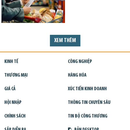
XEM THÊM
KINH TẾ
CÔNG NGHIỆP
THƯƠNG MẠI
HÀNG HÓA
GIÁ CẢ
XÚC TIẾN KINH DOANH
HỘI NHẬP
THÔNG TIN CHUYÊN SÂU
CHÍNH SÁCH
TIN BỘ CÔNG THƯƠNG
SẮP DIỄN RA
BẢN DESKTOP