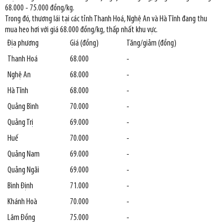
68.000 - 75.000 đồng/kg.
Trong đó, thương lái tại các tỉnh Thanh Hoá, Nghệ An và Hà Tĩnh đang thu
mua heo hơi với giá 68.000 đồng/kg, thấp nhất khu vực.
Địa phương
Giá (đồng)
Tăng/giảm (đồng)
Thanh Hoá
68.000
-
Nghệ An
68.000
-
Hà Tĩnh
68.000
-
Quảng Bình
70.000
-
Quảng Trị
69.000
-
Huế
70.000
-
Quảng Nam
69.000
-
Quảng Ngãi
69.000
-
Bình Định
71.000
-
Khánh Hoà
70.000
-
Lâm Đồng
75.000
-