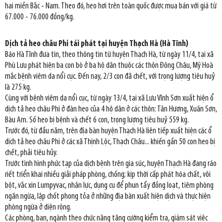
hai miền Bắc - Nam. Theo đó, heo hơi trên toàn quốc được mua bán với giá từ
67.000 - 76.000 đồng/kg.
Dịch tả heo châu Phi tái phát tại huyện Thạch Hà (Hà Tĩnh)
Báo Hà Tĩnh đưa tin, theo thông tin từ huyện Thạch Hà, từ ngày 11/4, tại xã
Phù Lưu phát hiện ba con bò ở ba hộ dân thuộc các thôn Đông Châu, Mỹ Hoà
mắc bệnh viêm da nổi cục. Đến nay, 2/3 con đã chết, với trọng lượng tiêu huỷ
là 275 kg.
Cùng với bệnh viêm da nổi cục, từ ngày 13/4, tại xã Lưu Vĩnh Sơn xuất hiện ổ
dịch tả heo châu Phi ở đàn heo của 4 hộ dân ở các thôn: Tân Hương, Xuân Sơn,
Bàu Am. Số heo bị bệnh và chết 6 con, trọng lượng tiêu huỷ 559 kg.
Trước đó, từ đầu năm, trên địa bàn huyện Thạch Hà liên tiếp xuất hiện các ổ
dịch tả heo châu Phi ở các xã Thịnh Lộc, Thạch Châu... khiến gần 50 con heo bị
chết, phải tiêu hủy.
Trước tình hình phức tạp của dịch bệnh trên gia súc, huyện Thạch Hà đang ráo
riết triển khai nhiều giải pháp phòng, chống; kịp thời cấp phát hóa chất, vôi
bột, vắc xin Lumpyvac, nhân lực, dụng cụ để phun tẩy đồng loạt, tiêm phòng
ngăn ngừa, lập chốt phong tỏa ở những địa bàn xuất hiện dịch và thực hiện
phòng ngừa ở diện rộng.
Các phòng, ban, ngành theo chức năng tăng cường kiểm tra, giám sát việc