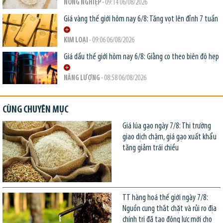
NÔNG NGHIỆP
- 09:14 06/08/2026
Giá vàng thế giới hôm nay 6/8: Tăng vọt lên đỉnh 7 tuần
KIM LOẠI
- 09:06 06/08/2026
Giá dầu thế giới hôm nay 6/8: Giằng co theo biên độ hẹp
NĂNG LƯỢNG
- 08:58 06/08/2026
CÙNG CHUYÊN MỤC
Giá lúa gạo ngày 7/8: Thị trường
giao dịch chậm, giá gạo xuất khẩu
tăng giảm trái chiều
TT hàng hoá thế giới ngày 7/8:
Nguồn cung thắt chặt và rủi ro địa
chính trị đã tạo động lực mới cho