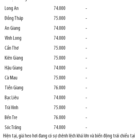
Long An
74.000
-
Đồng Tháp
75.000
-
An Giang
74.000
-
Vĩnh Long
74.000
-
Cần Thơ
75.000
-
Kiên Giang
75.000
-
Hậu Giang
74.000
-
Cà Mau
75.000
-
Tiền Giang
76.000
-
Bạc Liêu
74.000
-
Trà Vinh
75.000
-
Bến Tre
76.000
-
Sóc Trăng
74.000
-
Hiện tại, giá heo hơi đang có sự chênh lệch khá lớn và biến động trái chiều tại