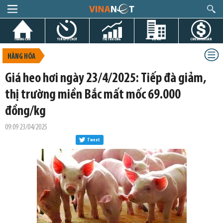
TRANG CHỦ
TIN GIỜ CHÓT
THỊ TRƯỜNG
DỰ ÁN
CHỨNG KHOÁN
HÀNG HÓA
Giá heo hơi ngày 23/4/2025: Tiếp đà giảm,
thị trường miền Bắc mất mốc 69.000
đồng/kg
09:09 23/04/2025
Tweet