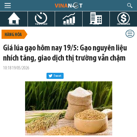
TRANG CHỦ
TIN GIỜ CHÓT
THỊ TRƯỜNG
DỰ ÁN
CHỨNG KHOÁN
HÀNG HÓA
Giá lúa gạo hôm nay 19/5: Gạo nguyên liệu
nhích tăng, giao dịch thị trường vẫn chậm
10:18 19/05/2026
Tweet