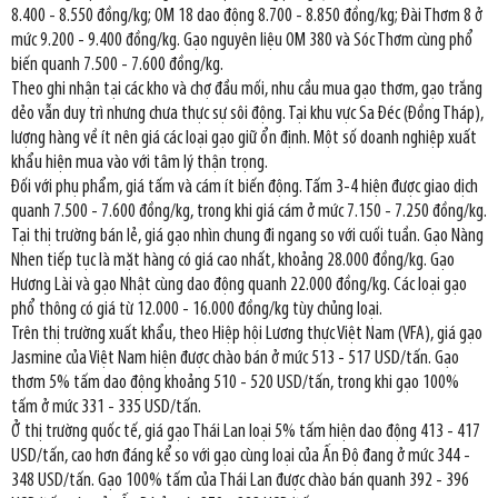
8.400 - 8.550 đồng/kg; OM 18 dao động 8.700 - 8.850 đồng/kg; Đài Thơm 8 ở
mức 9.200 - 9.400 đồng/kg. Gạo nguyên liệu OM 380 và Sóc Thơm cùng phổ
biến quanh 7.500 - 7.600 đồng/kg.
Theo ghi nhận tại các kho và chợ đầu mối, nhu cầu mua gạo thơm, gạo trắng
dẻo vẫn duy trì nhưng chưa thực sự sôi động. Tại khu vực Sa Đéc (Đồng Tháp),
lượng hàng về ít nên giá các loại gạo giữ ổn định. Một số doanh nghiệp xuất
khẩu hiện mua vào với tâm lý thận trọng.
Đối với phụ phẩm, giá tấm và cám ít biến động. Tấm 3-4 hiện được giao dịch
quanh 7.500 - 7.600 đồng/kg, trong khi giá cám ở mức 7.150 - 7.250 đồng/kg.
Tại thị trường bán lẻ, giá gạo nhìn chung đi ngang so với cuối tuần. Gạo Nàng
Nhen tiếp tục là mặt hàng có giá cao nhất, khoảng 28.000 đồng/kg. Gạo
Hương Lài và gạo Nhật cùng dao động quanh 22.000 đồng/kg. Các loại gạo
phổ thông có giá từ 12.000 - 16.000 đồng/kg tùy chủng loại.
Trên thị trường xuất khẩu, theo Hiệp hội Lương thực Việt Nam (VFA), giá gạo
Jasmine của Việt Nam hiện được chào bán ở mức 513 - 517 USD/tấn. Gạo
thơm 5% tấm dao động khoảng 510 - 520 USD/tấn, trong khi gạo 100%
tấm ở mức 331 - 335 USD/tấn.
Ở thị trường quốc tế, giá gạo Thái Lan loại 5% tấm hiện dao động 413 - 417
USD/tấn, cao hơn đáng kể so với gạo cùng loại của Ấn Độ đang ở mức 344 -
348 USD/tấn. Gạo 100% tấm của Thái Lan được chào bán quanh 392 - 396