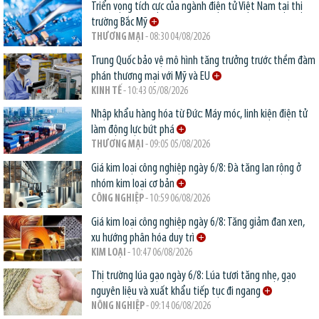
Triển vọng tích cực của ngành điện tử Việt Nam tại thị
trường Bắc Mỹ
THƯƠNG MẠI
- 08:30 04/08/2026
Trung Quốc bảo vệ mô hình tăng trưởng trước thềm đàm
phán thương mại với Mỹ và EU
KINH TẾ
- 10:43 05/08/2026
Nhập khẩu hàng hóa từ Đức: Máy móc, linh kiện điện tử
làm động lực bứt phá
THƯƠNG MẠI
- 09:05 05/08/2026
Giá kim loại công nghiệp ngày 6/8: Đà tăng lan rộng ở
nhóm kim loại cơ bản
CÔNG NGHIỆP
- 10:59 06/08/2026
Giá kim loại công nghiệp ngày 6/8: Tăng giảm đan xen,
xu hướng phân hóa duy trì
KIM LOẠI
- 10:47 06/08/2026
Thị trường lúa gạo ngày 6/8: Lúa tươi tăng nhẹ, gạo
nguyên liệu và xuất khẩu tiếp tục đi ngang
NÔNG NGHIỆP
- 09:14 06/08/2026