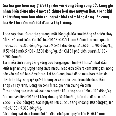
Giá lúa gạo hôm nay (19/5) tại khu vực Đồng bằng sông Cửu Long ghi
nhận biến động nhẹ ở một số chủng loại gạo nguyên liệu, trong khi
thị trường mua bán nhìn chung vẫn khá trầm lắng do nguồn cung
lúa Hè Thu sớm mới bắt đầu ra thị trường.
Theo cập nhật từ các địa phương, mặt bằng giá lúa tươi không có nhiều thay
đổi so với cuối tuần. Cụ thể, lúa OM 18 và Đài Thơm 8 được thu mua quanh
mức 6.200 - 6.300 đồng/kg. Lúa OM 5451 dao động từ 5.600 - 5.700 đồng/kg,
IR 50404 ở mức 5.400 - 5.500 đồng/kg, còn OM 34 phổ biến quanh 5.100 -
5.200 đồng/kg.
Tại nhiều tỉnh Đồng bằng sông Cửu Long, nguồn lúa Hè Thu sớm bắt đầu
xuất hiện nhưng lượng hàng chưa nhiều. Giao dịch diễn ra cầm chừng khi nông
dân vẫn giữ giá bán ở mức cao. Tại An Giang, hoạt động mua bán chậm do
chênh lệch kỳ vọng giá giữa thương lái và người dân. Trong khi đó, ở Đồng
Tháp và Tây Ninh, lượng lúa còn rải rác, giá nhìn chung ổn định.
Ở mặt hàng gạo, một số loại gạo nguyên liệu tăng nhẹ từ 50 - 100 đồng/kg.
Gạo nguyên liệu OM 5451 tăng khoảng 50 đồng/kg, hiện dao động ở mức
9.550 - 9.650 đồng/kg. Gạo nguyên liệu CL 555 tăng khoảng 100 đồng/kg, lên
mức 9.100 - 9.300 đồng/kg.
Các chủng loại khác tương đối ổn định như gạo nguyên liệu IR 504 ở mức