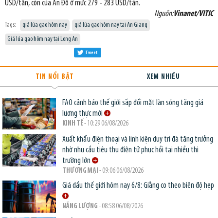
USD/tấn, còn của Ấn Độ ở mức 279 - 283 USD/tấn.
Nguồn:
Vinanet/VITIC
Tags:
giá lúa gạo hôm nay
giá lúa gạo hôm nay tại An Giang
Giá lúa gạo hôm nay tại Long An
Tweet
TIN NỔI BẬT
XEM NHIỀU
FAO cảnh báo thế giới sắp đối mặt làn sóng tăng giá
lương thực mới
KINH TẾ
- 10:29 06/08/2026
Xuất khẩu điện thoại và linh kiện duy trì đà tăng trưởng
nhờ nhu cầu tiêu thụ điện tử phục hồi tại nhiều thị
trường lớn
THƯƠNG MẠI
- 09:06 06/08/2026
Giá dầu thế giới hôm nay 6/8: Giằng co theo biên độ hẹp
NĂNG LƯỢNG
- 08:58 06/08/2026