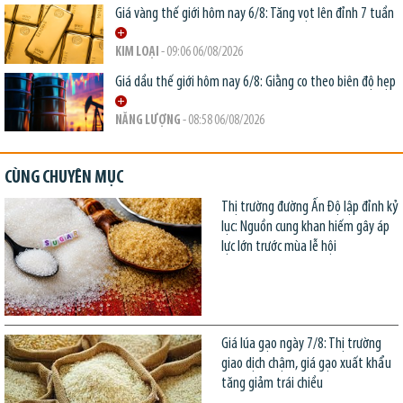
Giá vàng thế giới hôm nay 6/8: Tăng vọt lên đỉnh 7 tuần
KIM LOẠI
- 09:06 06/08/2026
Giá dầu thế giới hôm nay 6/8: Giằng co theo biên độ hẹp
NĂNG LƯỢNG
- 08:58 06/08/2026
CÙNG CHUYÊN MỤC
Thị trường đường Ấn Độ lập đỉnh kỷ
lục: Nguồn cung khan hiếm gây áp
lực lớn trước mùa lễ hội
Giá lúa gạo ngày 7/8: Thị trường
giao dịch chậm, giá gạo xuất khẩu
tăng giảm trái chiều