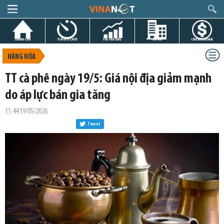
TRANG CHỦ
TIN GIỜ CHÓT
THỊ TRƯỜNG
DỰ ÁN
CHỨNG KHOÁN
HÀNG HÓA
TT cà phê ngày 19/5: Giá nội địa giảm mạnh
do áp lực bán gia tăng
11:44 19/05/2026
Tweet