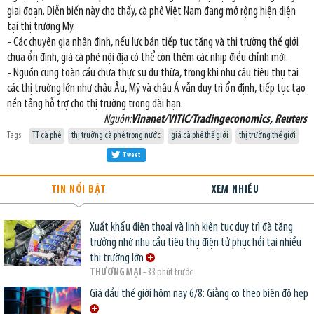
giai đoạn. Diễn biến này cho thấy, cà phê Việt Nam đang mở rộng hiện diện
tại thị trường Mỹ.
- Các chuyên gia nhận định, nếu lực bán tiếp tục tăng và thị trường thế giới
chưa ổn định, giá cà phê nội địa có thể còn thêm các nhịp điều chỉnh mới.
- Nguồn cung toàn cầu chưa thực sự dư thừa, trong khi nhu cầu tiêu thụ tại
các thị trường lớn như châu Âu, Mỹ và châu Á vẫn duy trì ổn định, tiếp tục tạo
nền tảng hỗ trợ cho thị trường trong dài hạn.
Nguồn:
Vinanet/VITIC/Tradingeconomics, Reuters
Tags:
TT cà phê
thị trường cà phê trong nước
giá cà phê thế giới
thị trường thế giới
Tweet
TIN NỔI BẬT
XEM NHIỀU
Xuất khẩu điện thoại và linh kiện tục duy trì đà tăng
trưởng nhờ nhu cầu tiêu thụ điện tử phục hồi tại nhiều
thị trường lớn
THƯƠNG MẠI
- 33 phút trước
Giá dầu thế giới hôm nay 6/8: Giằng co theo biên độ hẹp