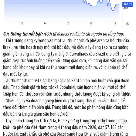
Các thông tin nổi bật:
(Dịch từ Reuters và dẫn từ các nguồn tin tổng hợp)
- Thị trường đang kỳ vọng vào một vụ thu hoạch cà phê arabica bội thu của
Brazil, vụ thu hoạch này mới chỉ bắt đầu, và điều này đang tạo ra xu hướng
giảm giá. Trong khi đó, Công ty môi giới Carvalhaes của Brazil cho biết, giá cả
giảm tiếp tục ảnh hưởng đến khối lượng giao dịch, khi nông dân vẫn giữ lại
hàng tồn kho ngay cả khi vụ thu hoạch mới đang diễn ra, với dự báo có thể
đạt mức kỷ lục.
- Vụ thu hoạch robusta tại bang Espirito Santo hiện mới bước vào giai đoạn
đầu. Theo đánh giá từ hợp tác xã Cooabriel, sản lượng niên vụ mới có thể
thấp hơn đôi chút so với năm trước nhưng chất lượng được kỳ vọng cải thiện.
- Nhiều đại lý và doanh nghiệp hiện duy trì trạng thái mua cầm chừng để
theo dõi thêm diễn biến giá. Trong khi đó, một bộ phận nông dân cũng bắt
đầu bán ra khi giá giảm sâu hơn dự kiến.
- Tuy nhiên thông tin tích cực là, Hoa Kỳ đứng trong top 5 thị trường nhập
khẩu cà phê của Việt Nam trong 4 tháng đầu năm 2026, đạt 57.108 tấn.
Ngược lại, xuất khẩu cà phê của Brazil sang Hoa Kỳ lại sụt giảm trong cùng