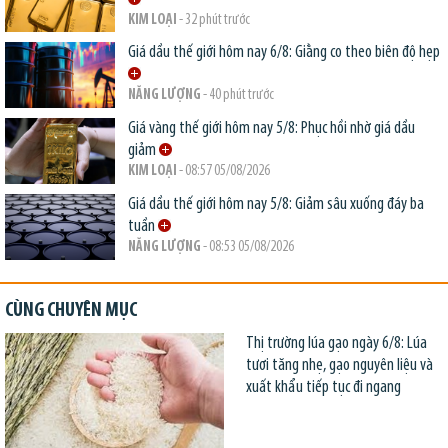
KIM LOẠI
- 32 phút trước
Giá dầu thế giới hôm nay 6/8: Giằng co theo biên độ hẹp
NĂNG LƯỢNG
- 40 phút trước
Giá vàng thế giới hôm nay 5/8: Phục hồi nhờ giá dầu
giảm
KIM LOẠI
- 08:57 05/08/2026
Giá dầu thế giới hôm nay 5/8: Giảm sâu xuống đáy ba
tuần
NĂNG LƯỢNG
- 08:53 05/08/2026
CÙNG CHUYÊN MỤC
Thị trường lúa gạo ngày 6/8: Lúa
tươi tăng nhẹ, gạo nguyên liệu và
xuất khẩu tiếp tục đi ngang