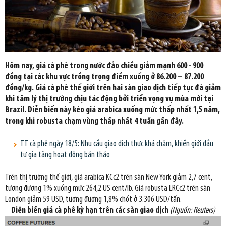
Hôm nay, giá cà phê trong nước đảo chiều giảm mạnh 600 - 900
đồng tại các khu vực trồng trọng điểm xuống ở 86.200 – 87.200
đồng/kg. Giá cà phê thế giới trên hai sàn giao dịch tiếp tục đà giảm
khi tâm lý thị trường chịu tác động bởi triển vọng vụ mùa mới tại
Brazil. Diễn biến này kéo giá arabica xuống mức thấp nhất 1,5 năm,
trong khi robusta chạm vùng thấp nhất 4 tuần gần đây.
TT cà phê ngày 18/5: Nhu cầu giao dịch thực khá chậm, khiến giới đầu
tư gia tăng hoạt động bán tháo
Trên thị trường thế giới, giá arabica KCc2 trên sàn New York giảm 2,7 cent,
tương đương 1% xuống mức 264,2 US cent/lb. Giá robusta LRCc2 trên sàn
London giảm 59 USD, tương đương 1,8% chốt ở 3.306 USD/tấn.
Diễn biến giá cà phê kỳ hạn trên các sàn giao dịch
(Nguồn: Reuters)