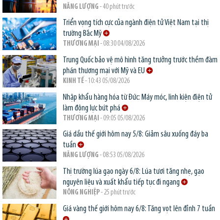
NĂNG LƯỢNG
- 40 phút trước
Triển vọng tích cực của ngành điện tử Việt Nam tại thị
trường Bắc Mỹ
THƯƠNG MẠI
- 08:30 04/08/2026
Trung Quốc bảo vệ mô hình tăng trưởng trước thềm đàm
phán thương mại với Mỹ và EU
KINH TẾ
- 10:43 05/08/2026
Nhập khẩu hàng hóa từ Đức: Máy móc, linh kiện điện tử
làm động lực bứt phá
THƯƠNG MẠI
- 09:05 05/08/2026
Giá dầu thế giới hôm nay 5/8: Giảm sâu xuống đáy ba
tuần
NĂNG LƯỢNG
- 08:53 05/08/2026
Thị trường lúa gạo ngày 6/8: Lúa tươi tăng nhẹ, gạo
nguyên liệu và xuất khẩu tiếp tục đi ngang
NÔNG NGHIỆP
- 25 phút trước
Giá vàng thế giới hôm nay 6/8: Tăng vọt lên đỉnh 7 tuần