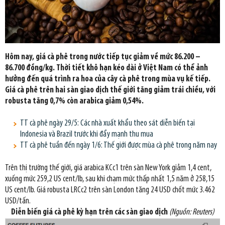
Hôm nay, giá cà phê trong nước tiếp tục giảm về mức 86.200 –
86.700 đồng/kg. Thời tiết khô hạn kéo dài ở Việt Nam có thể ảnh
hưởng đến quá trình ra hoa của cây cà phê trong mùa vụ kế tiếp.
Giá cà phê trên hai sàn giao dịch thế giới tăng giảm trái chiều, với
robusta tăng 0,7% còn arabica giảm 0,54%.
TT cà phê ngày 29/5: Các nhà xuất khẩu theo sát diễn biến tại
Indonesia và Brazil trước khi đẩy mạnh thu mua
TT cà phê tuần đến ngày 1/6: Thế giới được mùa cà phê trong năm nay
Trên thị trường thế giới, giá arabica KCc1 trên sàn New York giảm 1,4 cent,
xuống mức 259,2 US cent/lb, sau khi chạm mức thấp nhất 1,5 năm ở 258,15
US cent/lb. Giá robusta LRCc2 trên sàn London tăng 24 USD chốt mức 3.462
USD/tấn.
Diễn biến giá cà phê kỳ hạn trên các sàn giao dịch
(Nguồn: Reuters)