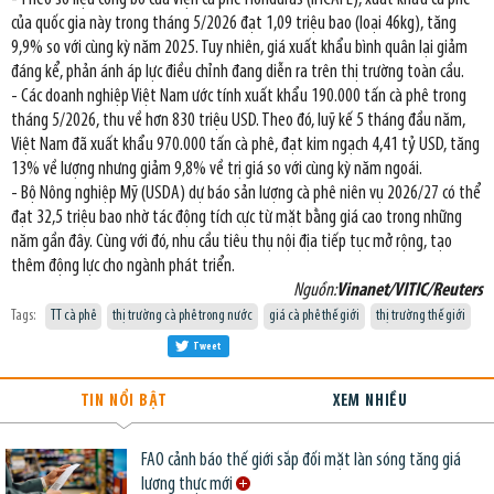
của quốc gia này trong tháng 5/2026 đạt 1,09 triệu bao (loại 46kg), tăng
9,9% so với cùng kỳ năm 2025. Tuy nhiên, giá xuất khẩu bình quân lại giảm
đáng kể, phản ánh áp lực điều chỉnh đang diễn ra trên thị trường toàn cầu.
- Các doanh nghiệp Việt Nam ước tính xuất khẩu 190.000 tấn cà phê trong
tháng 5/2026, thu về hơn 830 triệu USD. Theo đó, luỹ kế 5 tháng đầu năm,
Việt Nam đã xuất khẩu 970.000 tấn cà phê, đạt kim ngạch 4,41 tỷ USD, tăng
13% về lượng nhưng giảm 9,8% về trị giá so với cùng kỳ năm ngoái.
- Bộ Nông nghiệp Mỹ (USDA) dự báo sản lượng cà phê niên vụ 2026/27 có thể
đạt 32,5 triệu bao nhờ tác động tích cực từ mặt bằng giá cao trong những
năm gần đây. Cùng với đó, nhu cầu tiêu thụ nội địa tiếp tục mở rộng, tạo
thêm động lực cho ngành phát triển.
Nguồn:
Vinanet/VITIC/Reuters
Tags:
TT cà phê
thị trường cà phê trong nước
giá cà phê thế giới
thị trường thế giới
Tweet
TIN NỔI BẬT
XEM NHIỀU
FAO cảnh báo thế giới sắp đối mặt làn sóng tăng giá
lương thực mới