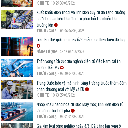
KINH TẾ
- 10:29 06/08/2026
Xuất khẩu điện thoại và linh kiện duy trì đà tăng trưởng
nhờ nhu cầu tiêu thụ điện tử phục hồi tại nhiều thị
trường lớn
THƯƠNG MẠI
- 09:06 06/08/2026
Giá dầu thế giới hôm nay 6/8: Giằng co theo biên độ hẹp
NĂNG LƯỢNG
- 08:58 06/08/2026
Triển vọng tích cực của ngành điện tử Việt Nam tại thị
trường Bắc Mỹ
THƯƠNG MẠI
- 08:30 04/08/2026
Trung Quốc bảo vệ mô hình tăng trưởng trước thềm đàm
phán thương mại với Mỹ và EU
KINH TẾ
- 10:43 05/08/2026
Nhập khẩu hàng hóa từ Đức: Máy móc, linh kiện điện tử
làm động lực bứt phá
THƯƠNG MẠI
- 09:05 05/08/2026
Giá kim loại công nghiệp ngày 6/8: Đà tăng lan rộng ở