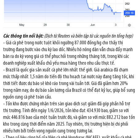
Các thông tin nổi bật:
(Dịch từ Reuters và biên tập từ các nguồn tin tổng hợp)
- Giá cà phê trong nước tuột khỏi ngưỡng 87.000 đồng/kg cho thấy thị
trường đang bước vào chu kỳ lao dốc. Nhiều hộ nông dân vẫn chưa đẩy mạnh
bán ra do kỳ vọng giá có thể phục hồi trong những tháng tới, trong khi các
doanh nghiệp xuất khẩu chủ yếu mua hàng theo nhu cầu thực tế.
- Brazil là quốc gia sản xuất cà phê lớn nhất thế giới. Giá arabica đã chạm
mức thấp nhất 1,5 năm do tiến độ thu hoạch tại nước này đang tăng tốc, khi
thời tiết được dự báo sẽ khô ráo trong vài tuần tới. Giá đã giảm hơn 20%
trong năm nay, do dự báo sản lượng của Brazil có thể đạt kỷ lục, giúp bổ sung
nguồn cung cà phê toàn cầu.
- Tồn kho được chứng nhận trên sàn giao dịch sụt giảm đã góp phần hỗ trợ
thị trường. Tính đến ngày 1/6/2026, tồn kho đạt 434.930 bao, giảm so với
mức 446.816 bao của một tuần trước đó, và giảm so với mức 882.212 bao tồn
kho trong cùng thời điểm năm 2025. Tuy nhiên, thị trường hiện bị chi phối
nhiều hơn bởi triển vọng nguồn cung trong tương lai.
- Theo số liệu công bố của Viện cà phê Honduras (IHCAFE), xuất khẩu cà phê