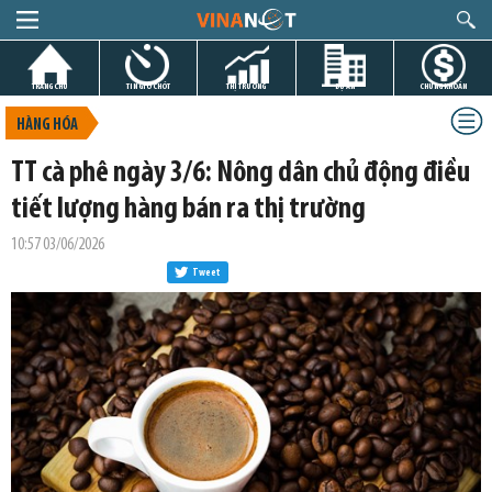
TRANG CHỦ
TIN GIỜ CHÓT
THỊ TRƯỜNG
DỰ ÁN
CHỨNG KHOÁN
HÀNG HÓA
TT cà phê ngày 3/6: Nông dân chủ động điều
tiết lượng hàng bán ra thị trường
10:57 03/06/2026
Tweet