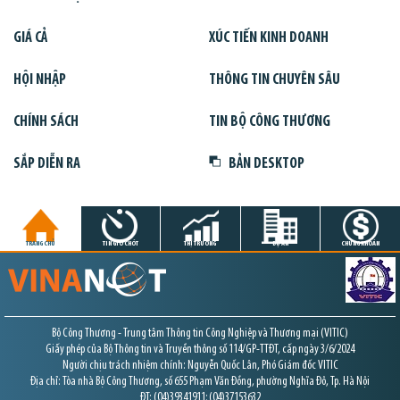
GIÁ CẢ
XÚC TIẾN KINH DOANH
HỘI NHẬP
THÔNG TIN CHUYÊN SÂU
CHÍNH SÁCH
TIN BỘ CÔNG THƯƠNG
SẮP DIỄN RA
BẢN DESKTOP
TRANG CHỦ
TIN GIỜ CHÓT
THỊ TRƯỜNG
DỰ ÁN
CHỨNG KHOÁN
Bộ Công Thương - Trung tâm Thông tin Công Nghiệp và Thương mại (VITIC)
Giấy phép của Bộ Thông tin và Truyền thông số 114/GP-TTĐT, cấp ngày 3/6/2024
Người chịu trách nhiệm chính: Nguyễn Quốc Lân, Phó Giám đốc VITIC
Địa chỉ: Tòa nhà Bộ Công Thương, số 655 Phạm Văn Đồng, phường Nghĩa Đô, Tp. Hà Nội
ĐT: (04)39341911; (04)37153632