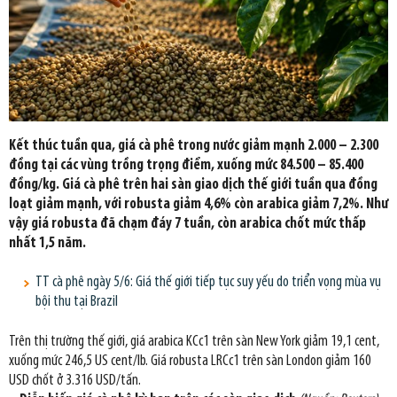
Kết thúc tuần qua, giá cà phê trong nước giảm mạnh 2.000 – 2.300
đồng tại các vùng trồng trọng điểm, xuống mức 84.500 – 85.400
đồng/kg. Giá cà phê trên hai sàn giao dịch thế giới tuần qua đồng
loạt giảm mạnh, với robusta giảm 4,6% còn arabica giảm 7,2%. Như
vậy giá robusta đã chạm đáy 7 tuần, còn arabica chốt mức thấp
nhất 1,5 năm.
TT cà phê ngày 5/6: Giá thế giới tiếp tục suy yếu do triển vọng mùa vụ
bội thu tại Brazil
Trên thị trường thế giới, giá arabica KCc1 trên sàn New York giảm 19,1 cent,
xuống mức 246,5 US cent/lb. Giá robusta LRCc1 trên sàn London giảm 160
USD chốt ở 3.316 USD/tấn.