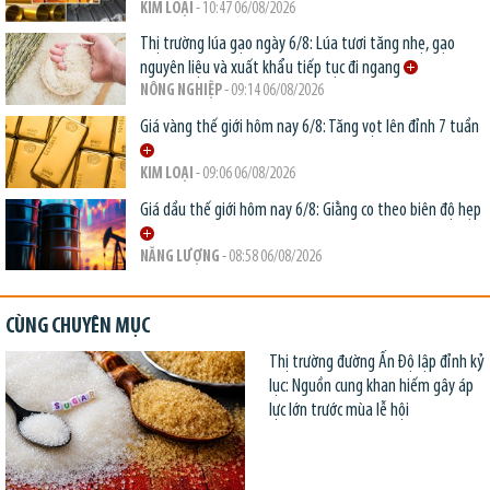
KIM LOẠI
- 10:47 06/08/2026
Thị trường lúa gạo ngày 6/8: Lúa tươi tăng nhẹ, gạo
nguyên liệu và xuất khẩu tiếp tục đi ngang
NÔNG NGHIỆP
- 09:14 06/08/2026
Giá vàng thế giới hôm nay 6/8: Tăng vọt lên đỉnh 7 tuần
KIM LOẠI
- 09:06 06/08/2026
Giá dầu thế giới hôm nay 6/8: Giằng co theo biên độ hẹp
NĂNG LƯỢNG
- 08:58 06/08/2026
CÙNG CHUYÊN MỤC
Thị trường đường Ấn Độ lập đỉnh kỷ
lục: Nguồn cung khan hiếm gây áp
lực lớn trước mùa lễ hội