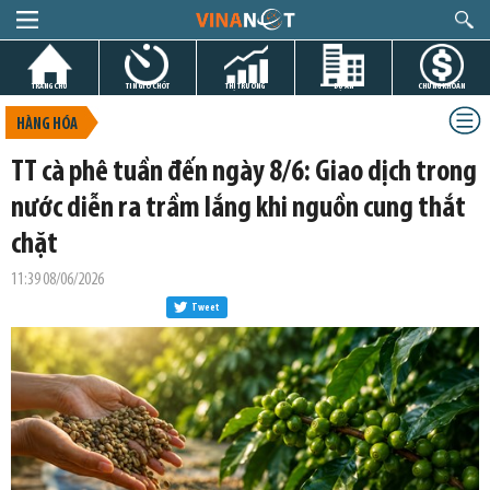
TRANG CHỦ
TIN GIỜ CHÓT
THỊ TRƯỜNG
DỰ ÁN
CHỨNG KHOÁN
HÀNG HÓA
TT cà phê tuần đến ngày 8/6: Giao dịch trong
nước diễn ra trầm lắng khi nguồn cung thắt
chặt
11:39 08/06/2026
Tweet