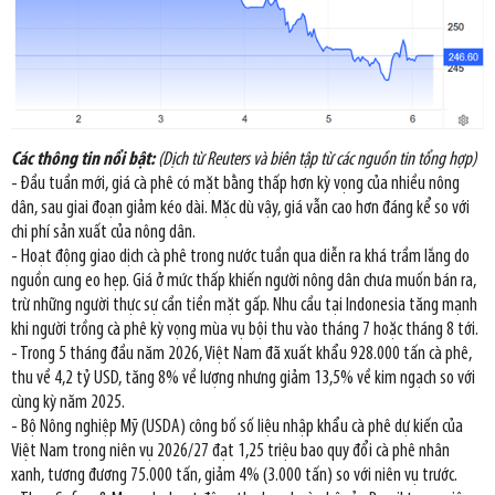
Các thông tin nổi bật:
(Dịch từ Reuters và biên tập từ các nguồn tin tổng hợp)
- Đầu tuần mới, giá cà phê có mặt bằng thấp hơn kỳ vọng của nhiều nông
dân, sau giai đoạn giảm kéo dài. Mặc dù vậy, giá vẫn cao hơn đáng kể so với
chi phí sản xuất của nông dân.
- Hoạt động giao dịch cà phê trong nước tuần qua diễn ra khá trầm lắng do
nguồn cung eo hẹp. Giá ở mức thấp khiến người nông dân chưa muốn bán ra,
trừ những người thực sự cần tiền mặt gấp. Nhu cầu tại Indonesia tăng mạnh
khi người trồng cà phê kỳ vọng mùa vụ bội thu vào tháng 7 hoặc tháng 8 tới.
- Trong 5 tháng đầu năm 2026, Việt Nam đã xuất khẩu 928.000 tấn cà phê,
thu về 4,2 tỷ USD, tăng 8% về lượng nhưng giảm 13,5% về kim ngạch so với
cùng kỳ năm 2025.
- Bộ Nông nghiệp Mỹ (USDA) công bố số liệu nhập khẩu cà phê dự kiến của
Việt Nam trong niên vụ 2026/27 đạt 1,25 triệu bao quy đổi cà phê nhân
xanh, tương đương 75.000 tấn, giảm 4% (3.000 tấn) so với niên vụ trước.