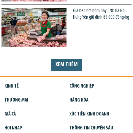
Giá heo hơi hôm nay 6/8: Hà Nội,
Hưng Yên giữ đỉnh 63.000 đồng/kg
XEM THÊM
KINH TẾ
CÔNG NGHIỆP
THƯƠNG MẠI
HÀNG HÓA
GIÁ CẢ
XÚC TIẾN KINH DOANH
HỘI NHẬP
THÔNG TIN CHUYÊN SÂU