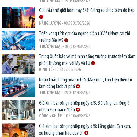
THƯƠNG MẠI
- 09:06 06/08/2026
Giá dầu thế giới hôm nay 6/8: Giằng co theo biên độ hẹp
NĂNG LƯỢNG
- 08:58 06/08/2026
Triển vọng tích cực của ngành điện tử Việt Nam tại thị
trường Bắc Mỹ
THƯƠNG MẠI
- 08:30 04/08/2026
Trung Quốc bảo vệ mô hình tăng trưởng trước thềm đàm
phán thương mại với Mỹ và EU
KINH TẾ
- 10:43 05/08/2026
Nhập khẩu hàng hóa từ Đức: Máy móc, linh kiện điện tử
làm động lực bứt phá
THƯƠNG MẠI
- 09:05 05/08/2026
Giá kim loại công nghiệp ngày 6/8: Đà tăng lan rộng ở
nhóm kim loại cơ bản
CÔNG NGHIỆP
- 10:59 06/08/2026
Giá kim loại công nghiệp ngày 6/8: Tăng giảm đan xen,
xu hướng phân hóa duy trì