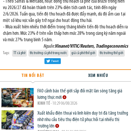
- Theo Safras & Mercado, hoạt động thu hoạch cà phê của Brazil trong niên
vụ 2026/27 đã hoàn thành trên 23% diện tích canh tác, tính đến ngày
2/6/2026. Tuần qua, tiến độ thu hoạch đã được đẩy mạnh, dù độ ẩm cao tại
một số khu vực vẫn gây trở ngại cho hoạt động thu hái.
- Mưa xuất hiện nhiều thời điểm trong tháng khiến tiến độ thu hoạch diễn ra
chậm hơn. Mức 23% ở trên vẫn thấp hơn mức 28% trong cùng kỳ năm ngoái
và mức 27% trung bình 5 năm.
Nguồn:
Vinanet/VITIC/Reuters, Tradingeconomics
Tags:
TT cà phê
thị trường cà phê trong nước
giá cà phê thế giới
thị trường thế giới
Tweet
TIN NỔI BẬT
XEM NHIỀU
FAO cảnh báo thế giới sắp đối mặt làn sóng tăng giá
lương thực mới
KINH TẾ
- 10:29 06/08/2026
Xuất khẩu điện thoại và linh kiện duy trì đà tăng trưởng
nhờ nhu cầu tiêu thụ điện tử phục hồi tại nhiều thị
trường lớn