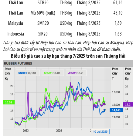
Thái Lan
STR20
THB/kg
Tháng 8/2025
61,16
Thái Lan
Mủ 60% (bulk)
THB/kg
Tháng 8/2025
43,10
Malaysia
SMR20
USD/kg
Tháng 8/2025
1,69
Indonesia
SIR20
USD/kg
Tháng 8/2025
1,63
Lưu ý: Giá được lấy từ Hiệp hội Cao
su Thái Lan, Hiệp hội Cao su Malaysia, Hiệp
hội Cao su Quốc tế và một trang web tư nhân của Thái Lan để tham chiếu.
Biểu đồ giá cao su kỳ hạn tháng 7/2025 trên sàn Thượng Hải