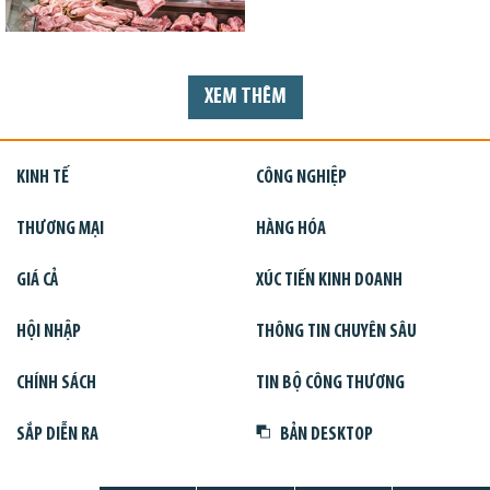
XEM THÊM
KINH TẾ
CÔNG NGHIỆP
THƯƠNG MẠI
HÀNG HÓA
GIÁ CẢ
XÚC TIẾN KINH DOANH
HỘI NHẬP
THÔNG TIN CHUYÊN SÂU
CHÍNH SÁCH
TIN BỘ CÔNG THƯƠNG
SẮP DIỄN RA
BẢN DESKTOP