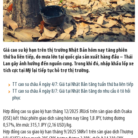
Giá cao su kỳ hạn trên thị trường Nhật Bản hôm nay tăng phiên
thứ ba liên tiếp, do mưa lớn tại quốc gia sản xuất hàng đầu – Thái
Lan gây ảnh hưởng đến nguồn cung. Trong khi đó, nhập khẩu lốp xe
tích cực tại Mỹ lại tiếp tục hỗ trợ thị trường.
TT cao su châu Á ngày 4/7: Giá tại Nhật Bản tăng tuần thứ ba liên tiếp
TT cao su châu Á ngày 8/7: Giá tại Nhật Bản tăng do nhu cầu ô tô hồi
phục
Hợp đồng cao su giao kỳ hạn tháng 12/2025 JRUc6 trên sàn giao dịch Osaka
(OSE) kết thúc phiên giao dịch sáng hôm nay tăng 1,8 JPY, tương đương
0,57%, lên mức 315,1 JPY (2,16 USD)/kg.
Hợp đồng cao su giao kỳ hạn tháng 9/2025 SNRv1 trên sàn giao dịch Thượng