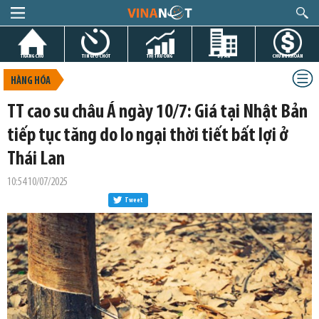
TRANG CHỦ
TIN GIỜ CHÓT
THỊ TRƯỜNG
DỰ ÁN
CHỨNG KHOÁN
HÀNG HÓA
TT cao su châu Á ngày 10/7: Giá tại Nhật Bản
tiếp tục tăng do lo ngại thời tiết bất lợi ở
Thái Lan
10:54 10/07/2025
Tweet