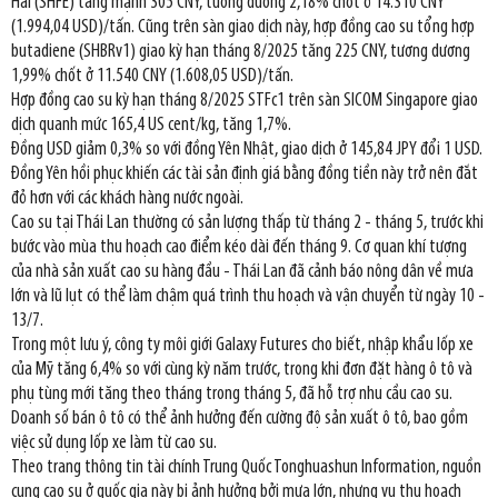
Hải (SHFE) tăng mạnh 305 CNY, tương đương 2,18% chốt ở 14.310 CNY
(1.994,04 USD)/tấn. Cũng trên sàn giao dịch này, hợp đồng cao su tổng hợp
butadiene (SHBRv1) giao kỳ hạn tháng 8/2025 tăng 225 CNY, tương dương
1,99% chốt ở 11.540 CNY (1.608,05 USD)/tấn.
Hợp đồng cao su kỳ hạn tháng 8/2025 STFc1 trên sàn SICOM Singapore giao
dịch quanh mức 165,4 US cent/kg, tăng 1,7%.
Đồng USD giảm 0,3% so với đồng Yên Nhật, giao dịch ở 145,84 JPY đổi 1 USD.
Đồng Yên hồi phục khiến các tài sản định giá bằng đồng tiền này trở nên đắt
đỏ hơn với các khách hàng nước ngoài.
Cao su tại Thái Lan thường có sản lượng thấp từ tháng 2 - tháng 5, trước khi
bước vào mùa thu hoạch cao điểm kéo dài đến tháng 9. Cơ quan khí tượng
của nhà sản xuất cao su hàng đầu - Thái Lan đã cảnh báo nông dân về mưa
lớn và lũ lụt có thể làm chậm quá trình thu hoạch và vận chuyển từ ngày 10 -
13/7.
Trong một lưu ý, công ty môi giới Galaxy Futures cho biết, nhập khẩu lốp xe
của Mỹ tăng 6,4% so với cùng kỳ năm trước, trong khi đơn đặt hàng ô tô và
phụ tùng mới tăng theo tháng trong tháng 5, đã hỗ trợ nhu cầu cao su.
Doanh số bán ô tô có thể ảnh hưởng đến cường độ sản xuất ô tô, bao gồm
việc sử dụng lốp xe làm từ cao su.
Theo trang thông tin tài chính Trung Quốc Tonghuashun Information, nguồn
cung cao su ở quốc gia này bị ảnh hưởng bởi mưa lớn, nhưng vụ thu hoạch