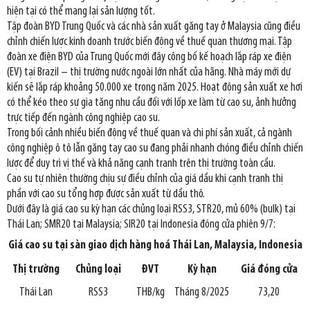
hiện tại có thể mang lại sản lượng tốt.
Tập đoàn BYD Trung Quốc và các nhà sản xuất găng tay ở Malaysia cũng điều
chỉnh chiến lược kinh doanh trước biến động về thuế quan thương mại. Tập
đoàn xe điện BYD của Trung Quốc mới đây công bố kế hoạch lắp ráp xe điện
(EV) tại Brazil – thị trường nước ngoài lớn nhất của hãng. Nhà máy mới dự
kiến sẽ lắp ráp khoảng 50.000 xe trong năm 2025. Hoạt động sản xuất xe hơi
có thể kéo theo sự gia tăng nhu cầu đối với lốp xe làm từ cao su, ảnh hưởng
trực tiếp đến ngành công nghiệp cao su.
Trong bối cảnh nhiều biến động về thuế quan và chi phí sản xuất, cả ngành
công nghiệp ô tô lẫn găng tay cao su đang phải nhanh chóng điều chỉnh chiến
lược để duy trì vị thế và khả năng cạnh tranh trên thị trường toàn cầu.
Cao su tự nhiên thường chịu sự điều chỉnh của giá dầu khi cạnh tranh thị
phần với cao su tổng hợp được sản xuất từ dầu thô.
Dưới đây là giá cao su kỳ hạn các chủng loại RSS3, STR20, mủ 60% (bulk) tại
Thái Lan; SMR20 tại Malaysia; SIR20 tại Indonesia đóng cửa phiên 9/7:
Giá cao su tại
sàn giao dịch hàng hoá Thái Lan, Malaysia, Indonesia
Thị trường
Chủng loại
ĐVT
Kỳ hạn
Giá đóng cửa
Thái Lan
RSS3
THB/kg
Tháng 8/2025
73,20