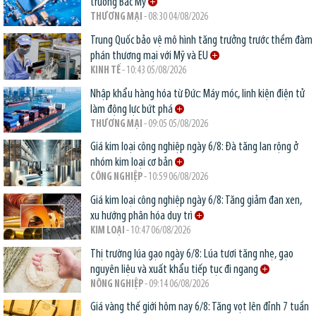
trường Bắc Mỹ
THƯƠNG MẠI
- 08:30 04/08/2026
Trung Quốc bảo vệ mô hình tăng trưởng trước thềm đàm
phán thương mại với Mỹ và EU
KINH TẾ
- 10:43 05/08/2026
Nhập khẩu hàng hóa từ Đức: Máy móc, linh kiện điện tử
làm động lực bứt phá
THƯƠNG MẠI
- 09:05 05/08/2026
Giá kim loại công nghiệp ngày 6/8: Đà tăng lan rộng ở
nhóm kim loại cơ bản
CÔNG NGHIỆP
- 10:59 06/08/2026
Giá kim loại công nghiệp ngày 6/8: Tăng giảm đan xen,
xu hướng phân hóa duy trì
KIM LOẠI
- 10:47 06/08/2026
Thị trường lúa gạo ngày 6/8: Lúa tươi tăng nhẹ, gạo
nguyên liệu và xuất khẩu tiếp tục đi ngang
NÔNG NGHIỆP
- 09:14 06/08/2026
Giá vàng thế giới hôm nay 6/8: Tăng vọt lên đỉnh 7 tuần