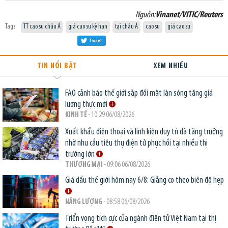
Nguồn:
Vinanet/VITIC/Reuters
Tags:
TT cao su châu Á
giá cao su kỳ hạn
tại châu Á
cao su
giá cao su
Tweet
TIN NỔI BẬT
XEM NHIỀU
FAO cảnh báo thế giới sắp đối mặt làn sóng tăng giá
lương thực mới
KINH TẾ
- 10:29 06/08/2026
Xuất khẩu điện thoại và linh kiện duy trì đà tăng trưởng
nhờ nhu cầu tiêu thụ điện tử phục hồi tại nhiều thị
trường lớn
THƯƠNG MẠI
- 09:06 06/08/2026
Giá dầu thế giới hôm nay 6/8: Giằng co theo biên độ hẹp
NĂNG LƯỢNG
- 08:58 06/08/2026
Triển vọng tích cực của ngành điện tử Việt Nam tại thị