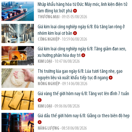
Nhập khẩu hàng hóa từ Đức: Máy móc, linh kiện điện tử
làm động lực bứt phá
THƯƠNG MẠI
- 09:05 05/08/2026
Giá kim loại công nghiệp ngày 6/8: Đà tăng lan rộng ở
nhóm kim loại cơ bản
CÔNG NGHIỆP
- 10:59 06/08/2026
Giá kim loại công nghiệp ngày 6/8: Tăng giảm đan xen,
xu hướng phân hóa duy trì
KIM LOẠI
- 10:47 06/08/2026
Thị trường lúa gạo ngày 6/8: Lúa tươi tăng nhẹ, gạo
nguyên liệu và xuất khẩu tiếp tục đi ngang
NÔNG NGHIỆP
- 09:14 06/08/2026
Giá vàng thế giới hôm nay 6/8: Tăng vọt lên đỉnh 7 tuần
KIM LOẠI
- 09:06 06/08/2026
Giá dầu thế giới hôm nay 6/8: Giằng co theo biên độ hẹp
NĂNG LƯỢNG
- 08:58 06/08/2026