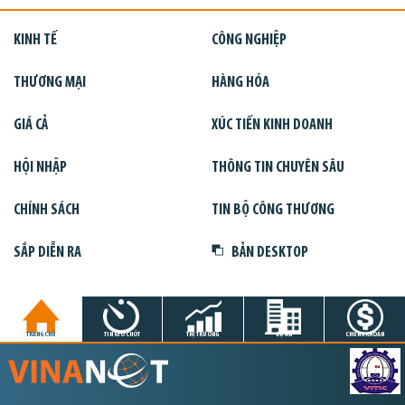
KINH TẾ
CÔNG NGHIỆP
THƯƠNG MẠI
HÀNG HÓA
GIÁ CẢ
XÚC TIẾN KINH DOANH
HỘI NHẬP
THÔNG TIN CHUYÊN SÂU
CHÍNH SÁCH
TIN BỘ CÔNG THƯƠNG
SẮP DIỄN RA
BẢN DESKTOP
TRANG CHỦ
TIN GIỜ CHÓT
THỊ TRƯỜNG
DỰ ÁN
CHỨNG KHOÁN