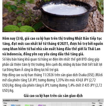
Hôm nay (3/6), giá cao su kỳ hạn trên thị trường Nhật Bản tiếp tục
tăng, đạt mức cao nhất kể từ tháng 4/20211, được hỗ trợ bởi nguồn
cung khan hiếm từ hai nhà sản xuất hàng đầu thế giới là Thái Lan
và Indonesia, đồng yên suy yếu cùng dầu thô tăng giá.
Số liệu bán hàng khả quan từ hãng xe điện lớn nhất thế giới BYD cũng góp
phần cải thiện tâm lý thị trường. Bên cạnh đó, những dự báo thời tiết bất lợi
tại Đông Nam Á cũng là động lực hỗ trợ giá.
Hợp đồng cao su kỳ hạn tháng 11/2026 trên sàn giao dịch Osaka (OSE) JRUc6
mở cửa phiên tăng 5,8 JPY, tương đương 1,35% lên mức 434,8 JPY (2,72
USD)/kg; đóng cửa phiên tăng 6 JPY, tương đương 1,4% chốt ở 435 JPY (2,72
USD)/kg.
Giá cao su
kỳ hạn trên các sàn giao dịch