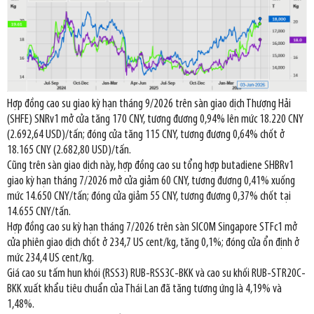
Hợp đồng cao su giao kỳ hạn tháng 9/2026 trên sàn giao dịch Thượng Hải
(SHFE) SNRv1 mở cửa tăng 170 CNY, tương đương 0,94% lên mức 18.220 CNY
(2.692,64 USD)/tấn; đóng cửa tăng 115 CNY, tương đương 0,64% chốt ở
18.165 CNY (2.682,80 USD)/tấn.
Cũng trên sàn giao dịch này, hợp đồng cao su tổng hợp butadiene SHBRv1
giao kỳ hạn tháng 7/2026 mở cửa giảm 60 CNY, tương đương 0,41% xuống
mức 14.650 CNY/tấn; đóng cửa giảm 55 CNY, tương đương 0,37% chốt tại
14.655 CNY/tấn.
Hợp đồng cao su kỳ hạn tháng 7/2026 trên sàn SICOM Singapore STFc1 mở
cửa phiên giao dịch chốt ở 234,7 US cent/kg, tăng 0,1%; đóng cửa ổn định ở
mức 234,4 US cent/kg.
Giá cao su tấm hun khói (RSS3) RUB-RSS3C-BKK và cao su khối RUB-STR20C-
BKK xuất khẩu tiêu chuẩn của Thái Lan đã tăng tương ứng là 4,19% và
1,48%.