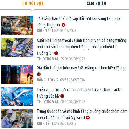
TIN NỔI BẬT
XEM NHIỀU
FAO cảnh báo thế giới sắp đối mặt làn sóng tăng giá
lương thực mới
KINH TẾ
- 10:29 06/08/2026
Xuất khẩu điện thoại và linh kiện duy trì đà tăng trưởng
nhờ nhu cầu tiêu thụ điện tử phục hồi tại nhiều thị
trường lớn
THƯƠNG MẠI
- 09:06 06/08/2026
Giá dầu thế giới hôm nay 6/8: Giằng co theo biên độ hẹp
NĂNG LƯỢNG
- 08:58 06/08/2026
Triển vọng tích cực của ngành điện tử Việt Nam tại thị
trường Bắc Mỹ
THƯƠNG MẠI
- 08:30 04/08/2026
Trung Quốc bảo vệ mô hình tăng trưởng trước thềm đàm
phán thương mại với Mỹ và EU
KINH TẾ
- 10:43 05/08/2026