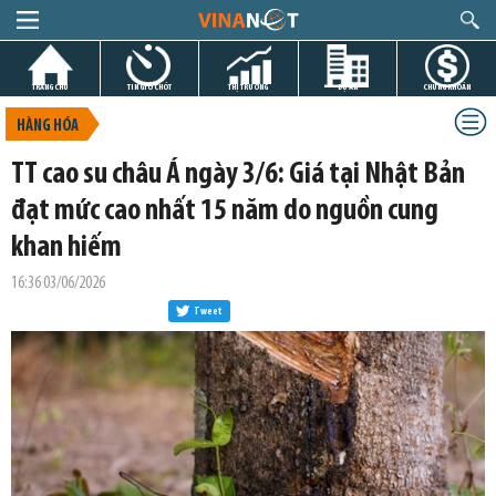
TRANG CHỦ
TIN GIỜ CHÓT
THỊ TRƯỜNG
DỰ ÁN
CHỨNG KHOÁN
HÀNG HÓA
TT cao su châu Á ngày 3/6: Giá tại Nhật Bản
đạt mức cao nhất 15 năm do nguồn cung
khan hiếm
16:36 03/06/2026
Tweet