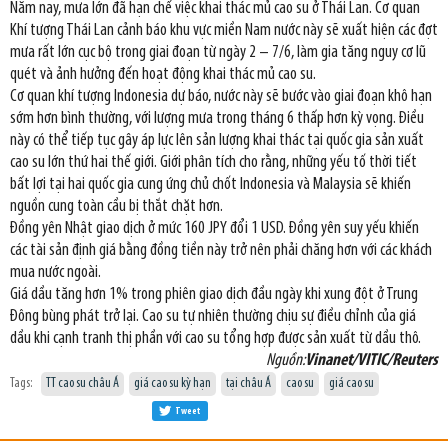
Năm nay, mưa lớn đã hạn chế việc khai thác mủ cao su ở Thái Lan. Cơ quan
Khí tượng Thái Lan cảnh báo khu vực miền Nam nước này sẽ xuất hiện các đợt
mưa rất lớn cục bộ trong giai đoạn từ ngày 2 – 7/6, làm gia tăng nguy cơ lũ
quét và ảnh hưởng đến hoạt động khai thác mủ cao su.
Cơ quan khí tượng Indonesia dự báo, nước này sẽ bước vào giai đoạn khô hạn
sớm hơn bình thường, với lượng mưa trong tháng 6 thấp hơn kỳ vọng. Điều
này có thể tiếp tục gây áp lực lên sản lượng khai thác tại quốc gia sản xuất
cao su lớn thứ hai thế giới. Giới phân tích cho rằng, những yếu tố thời tiết
bất lợi tại hai quốc gia cung ứng chủ chốt Indonesia và Malaysia sẽ khiến
nguồn cung toàn cầu bị thắt chặt hơn.
Đồng yên Nhật giao dịch ở mức 160 JPY đổi 1 USD. Đồng yên suy yếu khiến
các tài sản định giá bằng đồng tiền này trở nên phải chăng hơn với các khách
mua nước ngoài.
Giá dầu tăng hơn 1% trong phiên giao dịch đầu ngày khi xung đột ở Trung
Đông bùng phát trở lại. Cao su tự nhiên thường chịu sự điều chỉnh của giá
dầu khi cạnh tranh thị phần với cao su tổng hợp được sản xuất từ dầu thô.
Nguồn:
Vinanet/VITIC/Reuters
Tags:
TT cao su châu Á
giá cao su kỳ hạn
tại châu Á
cao su
giá cao su
Tweet