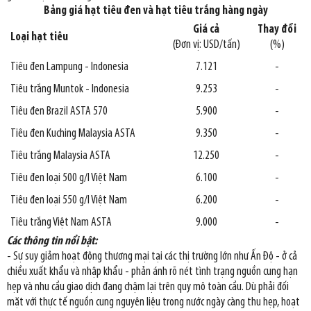
Bảng giá hạt tiêu đen và hạt tiêu trắng hàng ngày
Giá cả
Thay đổi
Loại hạt tiêu
(Đơn vị: USD/tấn)
(%)
Tiêu đen Lampung - Indonesia
7.121
-
Tiêu trắng Muntok - Indonesia
9.253
-
Tiêu đen Brazil ASTA 570
5.900
-
Tiêu đen Kuching Malaysia ASTA
9.350
-
Tiêu trắng Malaysia ASTA
12.250
-
Tiêu đen loại 500 g/l Việt Nam
6.100
-
Tiêu đen loại 550 g/l Việt Nam
6.200
-
Tiêu trắng Việt Nam ASTA
9.000
-
Các thông tin nổi bật:
- Sự suy giảm hoạt động thương mại tại các thị trường lớn như Ấn Độ - ở cả
chiều xuất khẩu và nhập khẩu - phản ánh rõ nét tình trạng nguồn cung hạn
hẹp và nhu cầu giao dịch đang chậm lại trên quy mô toàn cầu. Dù phải đối
mặt với thực tế nguồn cung nguyên liệu trong nước ngày càng thu hẹp, hoạt