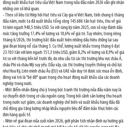
động xuất khẩu hạt tiêu của Việt Nam trong nửa đầu năm 2026 vẫn ghi nhận
những con số khả quan.
- Theo số liệu từ Hiệp hội Hạt tiêu và Cây gia vị Việt Nam, tính chung 6 tháng
đầu năm, nước ta đã xuất khẩu tổng cộng 145.686 tấn hạt tiêu, thu về giá
trị kim ngạch 940,5 triệu USD. So với cùng kỳ năm 2025, con số này đánh dấu
mức tăng trưởng 17,4% về lượng và 10,6% về giá trị. Tuy nhiên, trong riêng
tháng 6/2026, thị trường bắt đầu xuất hiện những dấu hiệu chững lại sau
giai đoạn bùng nổ của tháng 5. Cụ thể, lượng xuất khẩu trong tháng 6 đạt
23.103 tấn với kim ngạch 151,3 triệu USD, giảm 8,2% về lượng và 8,9% về giá
trị so với tháng liền kề trước đó, do nhu cầu từ các thị trường khu vực châu Á,
châu Phi và châu Mỹ suy yếu. Dẫu vậy, các thị trường truyền thống và chủ lực
như Hoa Kỳ, Liên minh châu Âu (EU) và UAE vẫn duy trì được sức mua ổn định,
đóng vai trò là "bệ đỡ" quan trọng cho hoạt động xuất khẩu của các doanh
nghiệp trong nước.
- Một điểm nhấn đáng chú ý trong bức tranh thị trường nửa đầu năm nay là
sự chuyển dịch trong cơ cấu nguồn cung. Trong bối cảnh sản lượng thu hoạch
trong nước sụt giảm, các doanh nghiệp chế biến và xuất khẩu hàng đầu đã
chủ động gia tăng lượng nhập khẩu nguyên liệu để đảm bảo thực hiện các
đơn hàng quốc tế.
- Nhìn về giai đoạn nửa cuối năm 2026, giới phân tích nhận định xu hướng giá