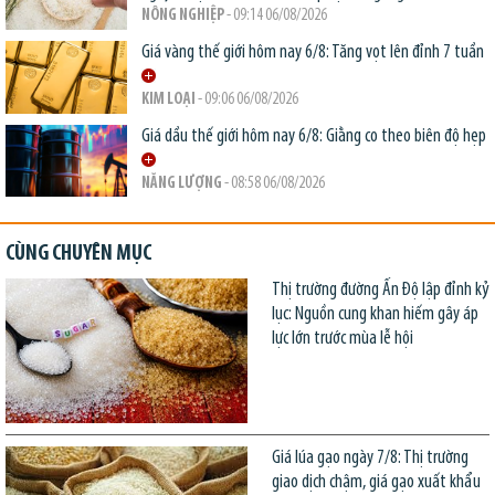
NÔNG NGHIỆP
- 09:14 06/08/2026
Giá vàng thế giới hôm nay 6/8: Tăng vọt lên đỉnh 7 tuần
KIM LOẠI
- 09:06 06/08/2026
Giá dầu thế giới hôm nay 6/8: Giằng co theo biên độ hẹp
NĂNG LƯỢNG
- 08:58 06/08/2026
CÙNG CHUYÊN MỤC
Thị trường đường Ấn Độ lập đỉnh kỷ
lục: Nguồn cung khan hiếm gây áp
lực lớn trước mùa lễ hội
Giá lúa gạo ngày 7/8: Thị trường
giao dịch chậm, giá gạo xuất khẩu