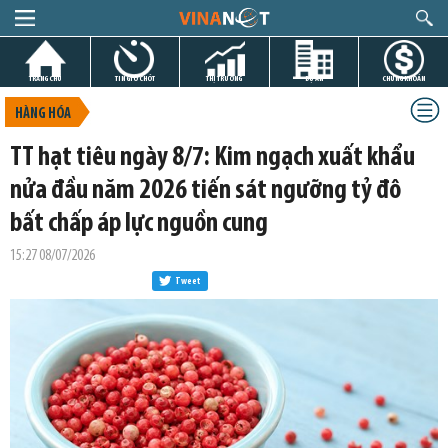
TRANG CHỦ
TIN GIỜ CHÓT
THỊ TRƯỜNG
DỰ ÁN
CHỨNG KHOÁN
HÀNG HÓA
TT hạt tiêu ngày 8/7: Kim ngạch xuất khẩu
nửa đầu năm 2026 tiến sát ngưỡng tỷ đô
bất chấp áp lực nguồn cung
15:27 08/07/2026
Tweet