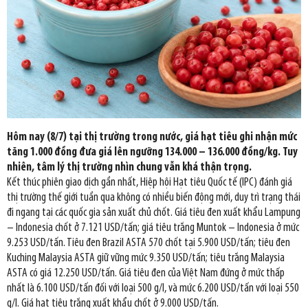
Hôm nay (8/7) tại thị trường trong nước, giá hạt tiêu ghi nhận mức
tăng 1.000 đồng đưa giá lên ngưỡng 134.000 – 136.000 đồng/kg. Tuy
nhiên, tâm lý thị trường nhìn chung vẫn khá thận trọng.
Kết thúc phiên giao dịch gần nhất, Hiệp hội Hạt tiêu Quốc tế (IPC) đánh giá
thị trường thế giới tuần qua không có nhiều biến động mới, duy trì trạng thái
đi ngang tại các quốc gia sản xuất chủ chốt. Giá tiêu đen xuất khẩu Lampung
– Indonesia chốt ở 7.121 USD/tấn; giá tiêu trắng Muntok – Indonesia ở mức
9.253 USD/tấn. Tiêu đen Brazil ASTA 570 chốt tại 5.900 USD/tấn; tiêu đen
Kuching Malaysia ASTA giữ vững mức 9.350 USD/tấn; tiêu trắng Malaysia
ASTA có giá 12.250 USD/tấn. Giá tiêu đen của Việt Nam đứng ở mức thấp
nhất là 6.100 USD/tấn đối với loại 500 g/l, và mức 6.200 USD/tấn với loại 550
g/l. Giá hạt tiêu trắng xuất khẩu chốt ở 9.000 USD/tấn.