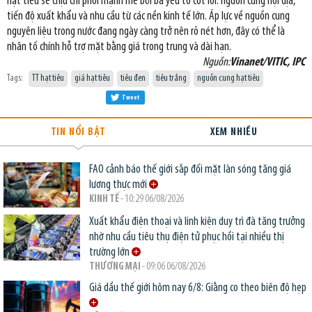
hạt tiêu sẽ chịu chi phối mạnh mẽ bởi ba yếu tố cốt lõi: nguồn cung nội địa,
tiến độ xuất khẩu và nhu cầu từ các nền kinh tế lớn. Áp lực về nguồn cung
nguyên liệu trong nước đang ngày càng trở nên rõ nét hơn, đây có thể là
nhân tố chính hỗ trợ mặt bằng giá trong trung và dài hạn.
Nguồn:
Vinanet/VITIC, IPC
Tags:
TT hạt tiêu
giá hạt tiêu
tiêu đen
tiêu trắng
nguồn cung hạt tiêu
Tweet
TIN NỔI BẬT
XEM NHIỀU
FAO cảnh báo thế giới sắp đối mặt làn sóng tăng giá
lương thực mới
KINH TẾ
- 10:29 06/08/2026
Xuất khẩu điện thoại và linh kiện duy trì đà tăng trưởng
nhờ nhu cầu tiêu thụ điện tử phục hồi tại nhiều thị
trường lớn
THƯƠNG MẠI
- 09:06 06/08/2026
Giá dầu thế giới hôm nay 6/8: Giằng co theo biên độ hẹp