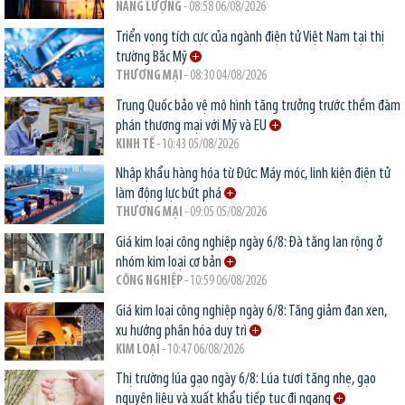
NĂNG LƯỢNG
- 08:58 06/08/2026
Triển vọng tích cực của ngành điện tử Việt Nam tại thị
trường Bắc Mỹ
THƯƠNG MẠI
- 08:30 04/08/2026
Trung Quốc bảo vệ mô hình tăng trưởng trước thềm đàm
phán thương mại với Mỹ và EU
KINH TẾ
- 10:43 05/08/2026
Nhập khẩu hàng hóa từ Đức: Máy móc, linh kiện điện tử
làm động lực bứt phá
THƯƠNG MẠI
- 09:05 05/08/2026
Giá kim loại công nghiệp ngày 6/8: Đà tăng lan rộng ở
nhóm kim loại cơ bản
CÔNG NGHIỆP
- 10:59 06/08/2026
Giá kim loại công nghiệp ngày 6/8: Tăng giảm đan xen,
xu hướng phân hóa duy trì
KIM LOẠI
- 10:47 06/08/2026
Thị trường lúa gạo ngày 6/8: Lúa tươi tăng nhẹ, gạo
nguyên liệu và xuất khẩu tiếp tục đi ngang