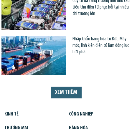
duy trì đà tăng trưởng nhờ nhu cầu
tiêu thụ điện tử phục hồi tại nhiều
thị trường lớn
Nhập khẩu hàng hóa từ Đức: Máy
móc, linh kiện điện tử làm động lực
bứt phá
XEM THÊM
KINH TẾ
CÔNG NGHIỆP
THƯƠNG MẠI
HÀNG HÓA