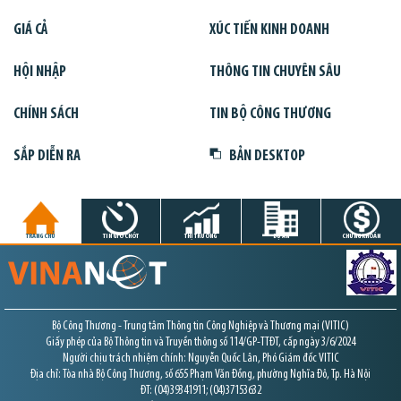
GIÁ CẢ
XÚC TIẾN KINH DOANH
HỘI NHẬP
THÔNG TIN CHUYÊN SÂU
CHÍNH SÁCH
TIN BỘ CÔNG THƯƠNG
SẮP DIỄN RA
BẢN DESKTOP
TRANG CHỦ
TIN GIỜ CHÓT
THỊ TRƯỜNG
DỰ ÁN
CHỨNG KHOÁN
Bộ Công Thương - Trung tâm Thông tin Công Nghiệp và Thương mại (VITIC)
Giấy phép của Bộ Thông tin và Truyền thông số 114/GP-TTĐT, cấp ngày 3/6/2024
Người chịu trách nhiệm chính: Nguyễn Quốc Lân, Phó Giám đốc VITIC
Địa chỉ: Tòa nhà Bộ Công Thương, số 655 Phạm Văn Đồng, phường Nghĩa Đô, Tp. Hà Nội
ĐT: (04)39341911; (04)37153632