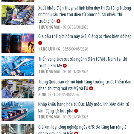
Xuất khẩu điện thoại và linh kiện duy trì đà tăng trưởng
nhờ nhu cầu tiêu thụ điện tử phục hồi tại nhiều thị
trường lớn
THƯƠNG MẠI
- 09:06 06/08/2026
Giá dầu thế giới hôm nay 6/8: Giằng co theo biên độ hẹp
NĂNG LƯỢNG
- 08:58 06/08/2026
Triển vọng tích cực của ngành điện tử Việt Nam tại thị
trường Bắc Mỹ
THƯƠNG MẠI
- 08:30 04/08/2026
Trung Quốc bảo vệ mô hình tăng trưởng trước thềm đàm
phán thương mại với Mỹ và EU
KINH TẾ
- 10:43 05/08/2026
Nhập khẩu hàng hóa từ Đức: Máy móc, linh kiện điện tử
làm động lực bứt phá
THƯƠNG MẠI
- 09:05 05/08/2026
Giá kim loại công nghiệp ngày 6/8: Đà tăng lan rộng ở
nhóm kim loại cơ bản