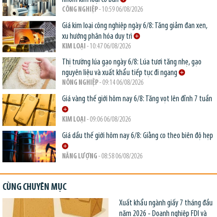
CÔNG NGHIỆP
- 10:59 06/08/2026
Giá kim loại công nghiệp ngày 6/8: Tăng giảm đan xen,
xu hướng phân hóa duy trì
KIM LOẠI
- 10:47 06/08/2026
Thị trường lúa gạo ngày 6/8: Lúa tươi tăng nhẹ, gạo
nguyên liệu và xuất khẩu tiếp tục đi ngang
NÔNG NGHIỆP
- 09:14 06/08/2026
Giá vàng thế giới hôm nay 6/8: Tăng vọt lên đỉnh 7 tuần
KIM LOẠI
- 09:06 06/08/2026
Giá dầu thế giới hôm nay 6/8: Giằng co theo biên độ hẹp
NĂNG LƯỢNG
- 08:58 06/08/2026
CÙNG CHUYÊN MỤC
Xuất khẩu ngành giấy 7 tháng đầu
năm 2026 - Doanh nghiệp FDI và