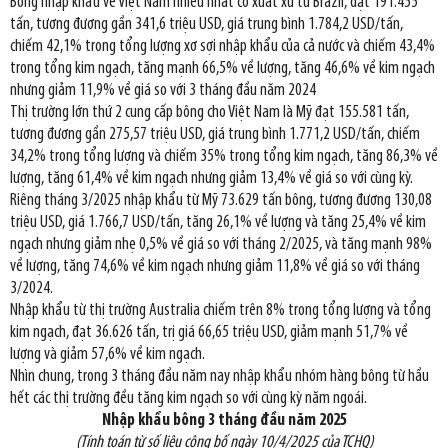
Bông nhập khẩu về Việt Nam nhiều nhất có xuất xứ từ Brazil, đạt 191.455
tấn, tương đương gần 341,6 triệu USD, giá trung bình 1.784,2 USD/tấn,
chiếm 42,1% trong tổng lượng xơ sợi nhập khẩu của cả nước và chiếm 43,4%
trong tổng kim ngạch, tăng mạnh 66,5% về lượng, tăng 46,6% về kim ngạch
nhưng giảm 11,9% về giá so với 3 tháng đầu năm 2024
Thị trường lớn thứ 2 cung cấp bông cho Việt Nam là Mỹ đạt 155.581 tấn,
tương đương gần 275,57 triệu USD, giá trung bình 1.771,2 USD/tấn, chiếm
34,2% trong tổng lượng và chiếm 35% trong tổng kim ngạch, tăng 86,3% về
lượng, tăng 61,4% về kim ngạch nhưng giảm 13,4% về giá so với cùng kỳ.
Riêng tháng 3/2025 nhập khẩu từ Mỹ 73.629 tấn bông, tương đương 130,08
triệu USD, giá 1.766,7 USD/tấn, tăng 26,1% về lượng và tăng 25,4% về kim
ngạch nhưng giảm nhẹ 0,5% về giá so với tháng 2/2025, và tăng mạnh 98%
về lượng, tăng 74,6% về kim ngạch nhưng giảm 11,8% về giá so với tháng
3/2024.
Nhập khẩu từ thị trường Australia chiếm trên 8% trong tổng lượng và tổng
kim ngạch, đạt 36.626 tấn, trị giá 66,65 triệu USD, giảm mạnh 51,7% về
lượng và giảm 57,6% về kim ngạch.
Nhìn chung, trong 3 tháng đầu năm nay nhập khẩu nhóm hàng bông từ hầu
hết các thị trường đều tăng kim ngạch so với cùng kỳ năm ngoái.
Nhập khẩu bông 3 tháng đầu năm 2025
(Tính toán từ số liệu công bố ngày 10/4/2025 của TCHQ)