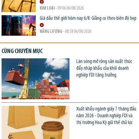
KIM LOẠI
- 09:06 06/08/2026
Giá dầu thế giới hôm nay 6/8: Giằng co theo biên độ hẹp
NĂNG LƯỢNG
- 08:58 06/08/2026
CÙNG CHUYÊN MỤC
Làn sóng mở rộng sản xuất thúc
đẩy nhập khẩu của khối doanh
nghiệp FDI tăng trưởng
Xuất khẩu ngành giấy 7 tháng đầu
năm 2026 - Doanh nghiệp FDI và
thị trường Hoa Kỳ giữ thế chủ lực