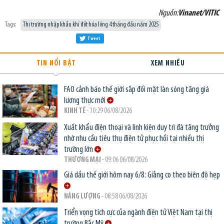
Nguồn:
Vinanet/VITIC
Tags:
Thị trường nhập khẩu khí đốt hóa lỏng 4 tháng đầu năm 2025
Tweet
TIN NỔI BẬT
XEM NHIỀU
FAO cảnh báo thế giới sắp đối mặt làn sóng tăng giá
lương thực mới
KINH TẾ
- 10:29 06/08/2026
Xuất khẩu điện thoại và linh kiện duy trì đà tăng trưởng
nhờ nhu cầu tiêu thụ điện tử phục hồi tại nhiều thị
trường lớn
THƯƠNG MẠI
- 09:06 06/08/2026
Giá dầu thế giới hôm nay 6/8: Giằng co theo biên độ hẹp
NĂNG LƯỢNG
- 08:58 06/08/2026
Triển vọng tích cực của ngành điện tử Việt Nam tại thị
trường Bắc Mỹ