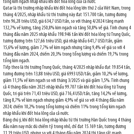
tổng kim ngạch nhập khẩu khí đốt hóa lỏng của cả nước.
Qatar là thị trường nhập khẩu khí đốt hóa lỏng lớn thứ 2 của Việt Nam, trong
tháng 4/2025, nhập khẩu từ thị trường này đạt 151.700 tấn, tương đương
trên 96,28 triệu USD, giá 634,7 USD/tấn, so với tháng 4/2024 tăng mạnh
132,7% về lượng, tăng 250,8% kim ngạch và tăng 50,8% về giá. Tính chung 4
tháng đầu năm 2025 nhập khẩu 198.946 tấn khí đốt hóa lỏng từ Trung Quốc,
tương đương trên 127,66 triệu USD, giá nhập khẩu 641,7 USD/tấn, giảm
15,6% về lượng, giảm 7,7% về kim ngạch nhưng tăng 9,4% về giá so với 4
tháng đầu năm 2024, chiếm 20,3% trong tổng lượng và chiếm 19,7% trong
tổng kim ngạch.
Tiếp theo là thị trường Trung Quốc, tháng 4/2025 nhập khẩu đạt 19.854 tấn,
tương đương trên 13,88 triệu USD, giá 6993 USD/tấn, giảm 10,2% về lượng,
giảm 11,5% về kim ngạch so với tháng 3/2025 và giá giảm 1,5%. Tính chung
cả 4 tháng đầu năm 2025 nhập khẩu 99.707 tấn khí đốt hóa lỏng từ Trung
Quốc, trị giá trên 71,43 triệu USD, giá 716,4 USD/tấn, tăng 14,2% về lượng,
tăng 8,7% về kim ngạch nhưng giảm 4,9% về giá so với 4 tháng đầu năm
2024; chiếm 10,2% trong tổng lượng và chiếm 11% trong tổng kim ngạch
nhập khẩu khí đốt hóa lỏng của cả nước.
Đáng chú ý, khí đốt hóa lỏng nhập khảu từ thị trường Hàn Quốc trong 4 tháng
đầu năm nay mặc dù chiếm tỷ trong nhỏ, chỉ đạt 15.169 tấn, tương đương
11,19 triệu USD, nhưng so với 4 tháng đầu năm 2024 thì tăng rất mạnh