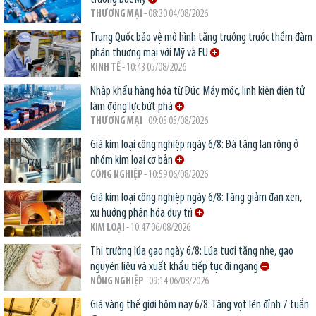
THƯƠNG MẠI
- 08:30 04/08/2026
Trung Quốc bảo vệ mô hình tăng trưởng trước thềm đàm
phán thương mại với Mỹ và EU
KINH TẾ
- 10:43 05/08/2026
Nhập khẩu hàng hóa từ Đức: Máy móc, linh kiện điện tử
làm động lực bứt phá
THƯƠNG MẠI
- 09:05 05/08/2026
Giá kim loại công nghiệp ngày 6/8: Đà tăng lan rộng ở
nhóm kim loại cơ bản
CÔNG NGHIỆP
- 10:59 06/08/2026
Giá kim loại công nghiệp ngày 6/8: Tăng giảm đan xen,
xu hướng phân hóa duy trì
KIM LOẠI
- 10:47 06/08/2026
Thị trường lúa gạo ngày 6/8: Lúa tươi tăng nhẹ, gạo
nguyên liệu và xuất khẩu tiếp tục đi ngang
NÔNG NGHIỆP
- 09:14 06/08/2026
Giá vàng thế giới hôm nay 6/8: Tăng vọt lên đỉnh 7 tuần