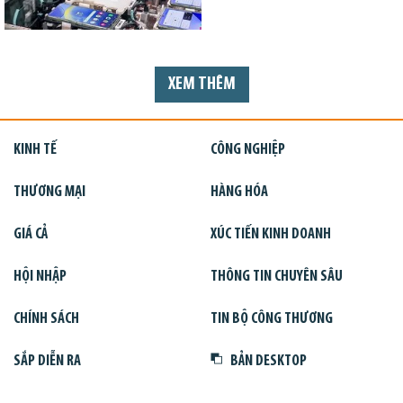
XEM THÊM
KINH TẾ
CÔNG NGHIỆP
THƯƠNG MẠI
HÀNG HÓA
GIÁ CẢ
XÚC TIẾN KINH DOANH
HỘI NHẬP
THÔNG TIN CHUYÊN SÂU
CHÍNH SÁCH
TIN BỘ CÔNG THƯƠNG
SẮP DIỄN RA
BẢN DESKTOP